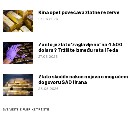
Kina opet povećava zlatne rezerve
07.06.2026
Zašto je zlato 'zaglavljeno' na 4.500
dolara? Tržište između rata i Feda
27.05.2026
Zlato skočilo nakon najava o mogućem
dogovoru SAD i Irana
25.05.2026
SVE VESTI IZ RUBRIKE TRŽIŠTE