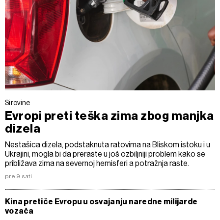
Sirovine
Evropi preti teška zima zbog manjka
dizela
Nestašica dizela, podstaknuta ratovima na Bliskom istoku i u
Ukrajini, mogla bi da preraste u još ozbiljniji problem kako se
približava zima na severnoj hemisferi a potražnja raste.
pre 9 sati
Kina pretiče Evropu u osvajanju naredne milijarde
vozača