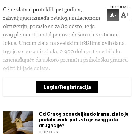
TEXT SIZE
Cene zlata u proteklih pet godina,
-
+
zahvaljujući između ostalog i inflacionom
okruženju, porasle su za 80 odsto, te je
ovaj plemeniti metal ponovo došao u investicioni
fokus. Uncom zlata na svetskim tržištima ovih dana
trguje se po ceni od oko 2.900 dolara, te ne bi bilo
iznenađujuće da uskoro premaši i psihološku granicu
od tri hiljade dolara.
Login/Registracija
Od Crnog ponedeljka do Irana, zlato je
padalo svaki put - šta je ovog puta
drugačije?
07.07.2026