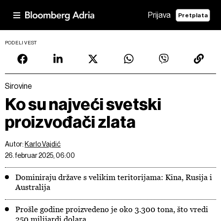
Prijava
Pretplata
PODELI VEST
Sirovine
Ko su najveći svetski
proizvođači zlata
Autor:
Karlo Vajdić
26. februar 2025, 06:00
Dominiraju države s velikim teritorijama: Kina, Rusija i
Australija
Prošle godine proizvedeno je oko 3.300 tona, što vredi
250 milijardi dolara