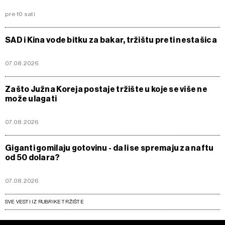
pre 10 sati
SAD i Kina vode bitku za bakar, tržištu preti nestašica
07.08.2026
Zašto Južna Koreja postaje tržište u koje se više ne
može ulagati
07.08.2026
Giganti gomilaju gotovinu - da li se spremaju za naftu
od 50 dolara?
07.08.2026
SVE VESTI IZ RUBRIKE TRŽIŠTE