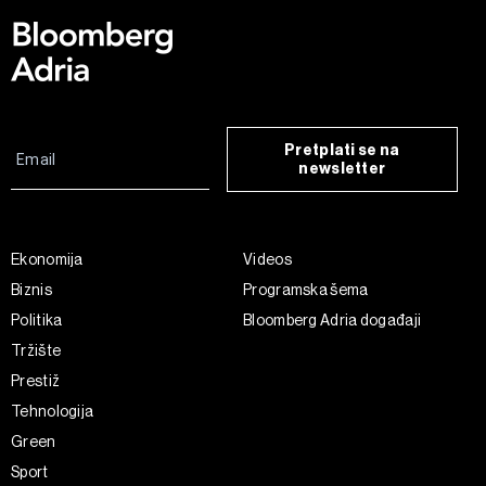
Pretplati se na
newsletter
Ekonomija
Videos
Biznis
Programska šema
Politika
Bloomberg Adria događaji
Tržište
Prestiž
Tehnologija
Green
Sport