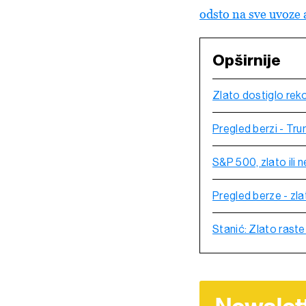
odsto na sve uvoze 
Opširnije
Zlato dostiglo reko
Pregled berzi - Tr
S&P 500, zlato ili 
Pregled berze - zl
Stanić: Zlato ras