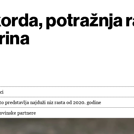
korda, potražnja 
rina
ci
o predstavlja najduži niz rasta od 2020. godine
govinske partnere