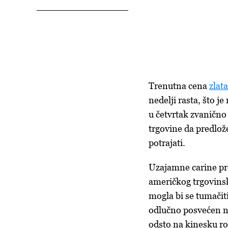
Trenutna cena
zlata
nedelji rasta, što 
u
četvrtak
zvanično 
trgovine da predlož
potrajati.
Uzajamne carine pre
američkog trgovinsk
mogla bi se tumačit
odlučno posvećen nj
odsto na kinesku r