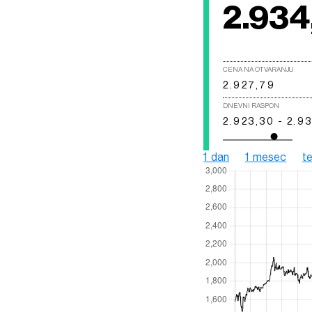
2.934
CENA NA OTVARANJU
2.927,79
DNEVNI RASPON
2.923,30 - 2.9
1 dan
1 mesec
t