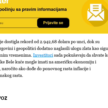
ter
počinju sa pravim informacijama
Prijavite se
je
dostigla rekord od 2.942,68 dolara po unci, dok su
govini i geopolitici dodatno naglasili ulogu zlata kao sig
vesnim vremenima.
Investitori
sada pokušavaju da shvate k
itike Bele kuće mogle imati na američku ekonomiju i
 naročito ako dođe do ponovnog rasta inflacije i
mskog rasta.
/OZ