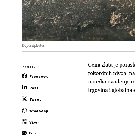
Depositphotos
Cena zlata je porasl
PODELI VEST
rekordnih nivoa, n
Facebook
naredio uvođenje re
Post
trgovina i globalna
Tweet
WhatsApp
Viber
Email