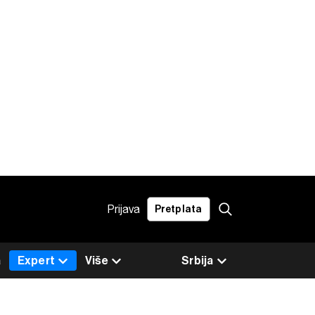
Prijava
Pretplata
a
Expert
Više
Srbija