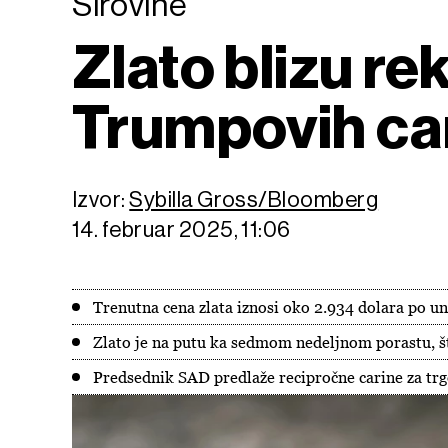
Sirovine
Zlato blizu re
Trumpovih ca
Izvor:
Sybilla Gross/Bloomberg
14. februar 2025, 11:06
Trenutna cena zlata iznosi oko 2.934 dolara po un
Zlato je na putu ka sedmom nedeljnom porastu, št
Predsednik SAD predlaže recipročne carine za tr