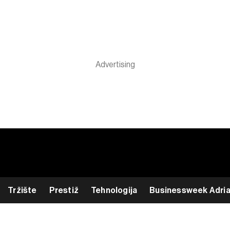
Tržište
Prestiž
Tehnologija
Businessweek Adri