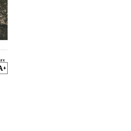
IZE
+