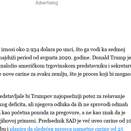
iznosi oko 2.934 dolara po unci, što ga vodi ka sedmoj
je najduži period od avgusta 2020. godine. Donald Trump j
naložio američkom trgovinskom predstavniku i sekretar
e nove carine za svaku zemlju, što je proces koji bi mogao
dstavljale bi Trumpov najopsežniji potez za rešavanje
og deficita, ali njegova odluka da ih ne sprovodi odmah
i kao početna ponuda za pregovore, a ne kao znak da je
ihovoj primeni. Predsednik SAD je već uveo carine od 1
obu i
planira da sledećeg meseca nametne carine od 25