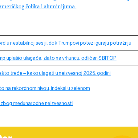
američkog čelika i aluminijuma.
rd u nestabilnoj sesiji, dok Trumpovi potezi guraju potražnju
ump uplašio ulagače, zlato na vrhuncu, odličan SBITOP
nešto treće – kako ulagati u neizvesnoj 2025. godini
ato na rekordnom nivou, indeksi u zelenom
te zbog međunarodne neizvesnosti