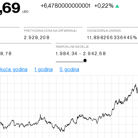
,69
+6,4780000000001
+0,22%
USD
PRETHODNA CENA NA ZATVARANJU
OVOGODIŠNJA ZARADA
2.928,208
11,898266336445%
RASPON U 52 NEDELJE
38,78
1.984,34 - 2.942,68
ekuća godina
1 godina
5 godina