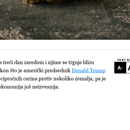
TEXT S
a treći dan zaredom i njime se trguje blizu
-
akon što je američki predsednik
Donald Trump
cipročnih carina protiv nekoliko zemalja, pa je
 ekonomija još neizvesnija.