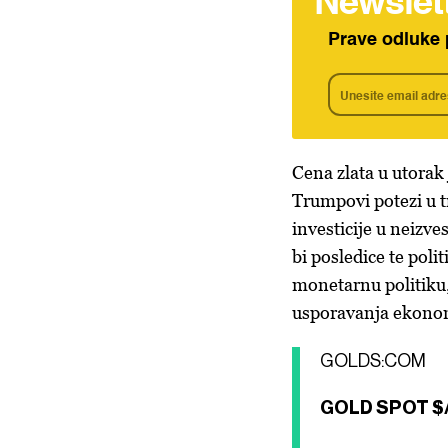
Newslet
Prave odluke 
Cena zlata u
utorak 
Trumpovi potezi u tr
investicije u neiz
bi posledice te pol
monetarnu politiku,
usporavanja ekono
GOLDS:COM
GOLD SPOT $