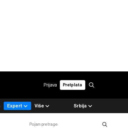
Prijava
Pretplata
a
Expert
Više
Srbija