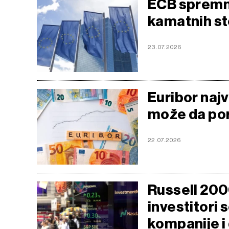
ECB spremn
kamatnih s
23.07.2026
Euribor najv
može da po
22.07.2026
Russell 20
investitori 
kompanije i d