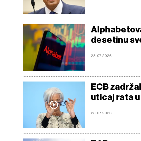
Alphabetova
desetinu sv
23.07.2026
ECB zadržal
uticaj rata u
23.07.2026