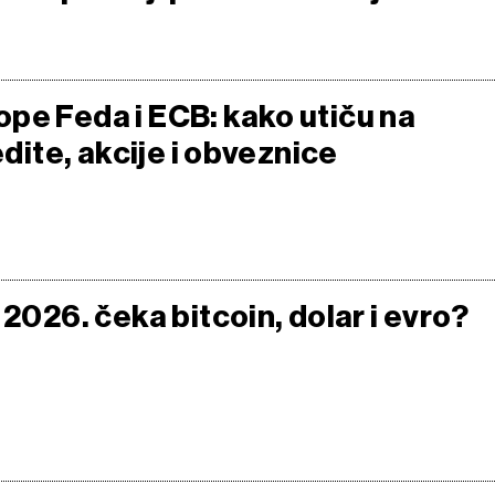
pe Feda i ECB: kako utiču na
redite, akcije i obveznice
 2026. čeka bitcoin, dolar i evro?