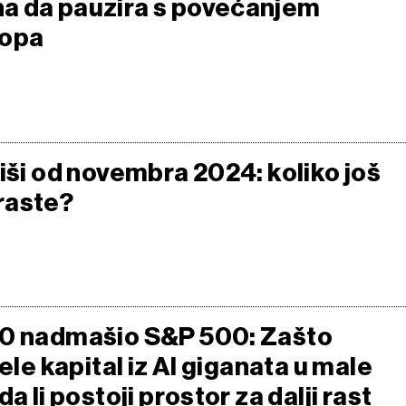
a da pauzira s povećanjem
topa
iši od novembra 2024: koliko još
raste?
00 nadmašio S&P 500: Zašto
sele kapital iz AI giganata u male
a li postoji prostor za dalji rast