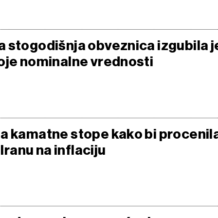
 stogodišnja obveznica izgubila j
oje nominalne vrednosti
a kamatne stope kako bi procenil
 Iranu na inflaciju