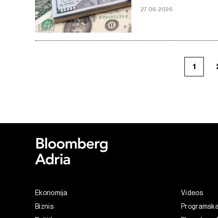
27.06.2026
1
Ekonomija
Videos
Biznis
Programsk