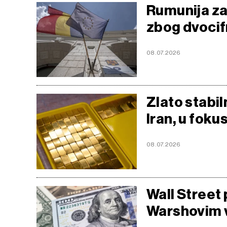
Rumunija za
zbog dvocifr
08.07.2026
Zlato stabi
Iran, u fok
08.07.2026
Wall Street 
Warshovim 