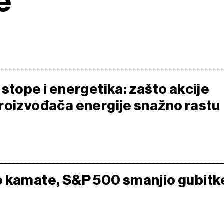
e
stope i energetika: zašto akcije
roizvođača energije snažno rastu
 kamate, S&P 500 smanjio gubitk