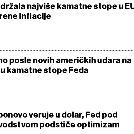
držala najviše kamatne stope u E
ene inflacije
lno posle novih američkih udara na
usu kamatne stope Feda
ponovo veruje u dolar, Fed pod
vođstvom podstiče optimizam