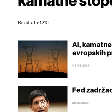
kamatne stop
Rezultata: 1210
AI, kamatne 
evropskih p
03.08.2026
Fed zadržao
29.07.2026