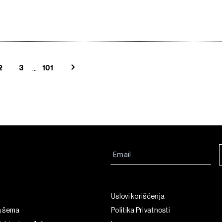
...
2
3
101
Uslovi korišćenja
a šema
Politika Privatnosti