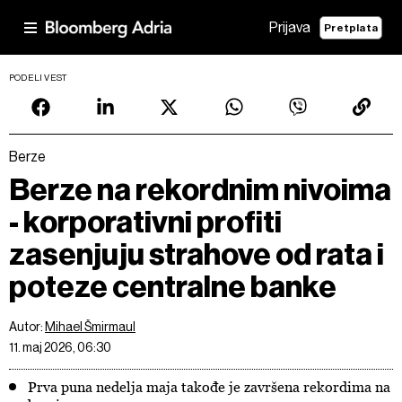
Prijava
Pretplata
PODELI VEST
Berze
Berze na rekordnim nivoima
- korporativni profiti
zasenjuju strahove od rata i
poteze centralne banke
Autor:
Mihael Šmirmaul
11. maj 2026, 06:30
Prva puna nedelja maja takođe je završena rekordima na