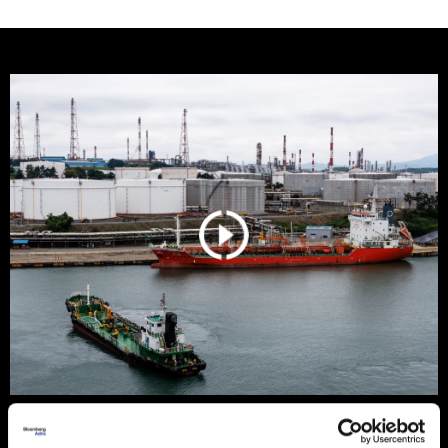
Nafta ponovo raste nakon Trumpove
poruke Iranu