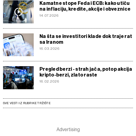
Kamatne stope Feda i ECB: kako utiču
na inflaciju, kredite, akcije i obveznice
14.07.2026
Na šta se investitori klade dok traje rat
sa Iranom
16.03.2026
Pregled berzi - strah jača, potop akcija
kripto-berzi, zlato raste
16.02.2026
SVE VESTI IZ RUBRIKE TRŽIŠTE