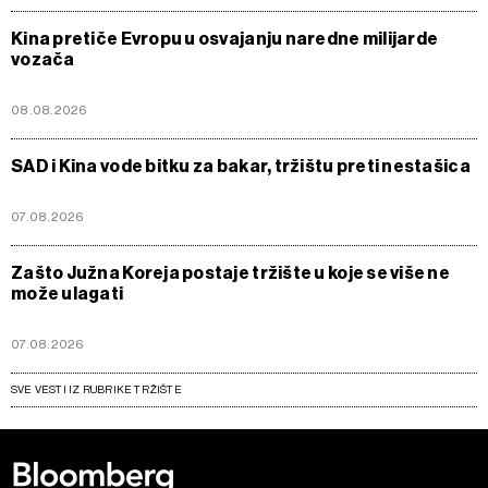
Kina pretiče Evropu u osvajanju naredne milijarde
vozača
08.08.2026
SAD i Kina vode bitku za bakar, tržištu preti nestašica
07.08.2026
Zašto Južna Koreja postaje tržište u koje se više ne
može ulagati
07.08.2026
SVE VESTI IZ RUBRIKE TRŽIŠTE