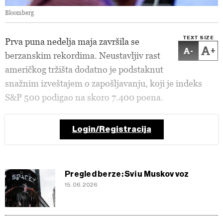
Bloomberg
TEXT SIZE
Prva puna nedelja maja završila se
-
+
berzanskim rekordima. Neustavljiv rast
američkog tržišta dodatno je podstaknut
snažnim izveštajem o zapošljavanju, koji je indeks
S&P 500 podigao na skoro 7.400 poena.
Login/Registracija
Pregled berze: Svi u Muskov voz
15.06.2026