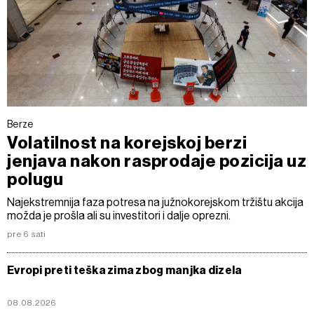
Berze
Volatilnost na korejskoj berzi
jenjava nakon rasprodaje pozicija uz
polugu
Najekstremnija faza potresa na južnokorejskom tržištu akcija
možda je prošla ali su investitori i dalje oprezni.
pre 6 sati
Evropi preti teška zima zbog manjka dizela
08.08.2026