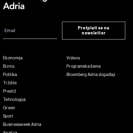
Pretplati se na
newsletter
Ekonomija
Videos
Biznis
Programska šema
Politika
Bloomberg Adria događaji
Tržište
Prestiž
Tehnologija
Green
Sport
Businessweek Adria
Analiza