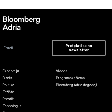
Pretplati se na
newsletter
Ekonomija
Videos
Biznis
Programska šema
Politika
Bloomberg Adria događaji
Tržište
Prestiž
Tehnologija