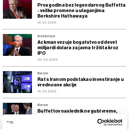
Prva godina bez legendarnog Buffetta
- velike promene u ulaganjima
Berkshire Hathawaya
19.05.2026
Investicije
Ackman vezuje bogatstvo od devet
milijardi dolara za javna tržišta kroz
IPO
30.04.2026
Berze
Rat s Iranom podstakao investiranje u
vrednosne akcije
16.04.2026
Berze
Buffettov naslednik ne gubi vreme,
evo gde Berkshire sada ulaže milijarde
23.03.2026