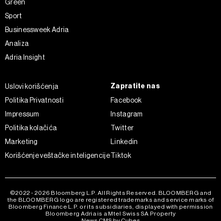
Green
Sport
Businessweek Adria
Analiza
Adria Insight
Zapratite nas
Uslovi korišćenja
Politika Privatnosti
Facebook
Impressum
Instagram
Politika kolačića
Twitter
Marketing
Linkedin
Korišćenje veštačke inteligencije
Tiktok
©2022 - 2026 Bloomberg L.P. All Rights Reserved. BLOOMBERG and
the BLOOMBERG logo are registered trademarks and service marks of
Bloomberg Finance L.P. or its subsidiaries, displayed with permission
Bloomberg Adria is a Mtel Swiss SA Property
News CMS by Cubes