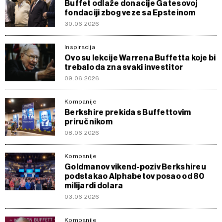
Buffet odlaže donacije Gatesovoj
fondaciji zbog veze sa Epsteinom
30.06.2026
Inspiracija
Ovo su lekcije Warrena Buffetta koje bi
trebalo da zna svaki investitor
09.06.2026
Kompanije
Berkshire prekida s Buffettovim
priručnikom
08.06.2026
Kompanije
Goldmanov vikend-poziv Berkshireu
podstakao Alphabetov posao od 80
milijardi dolara
03.06.2026
Kompanije