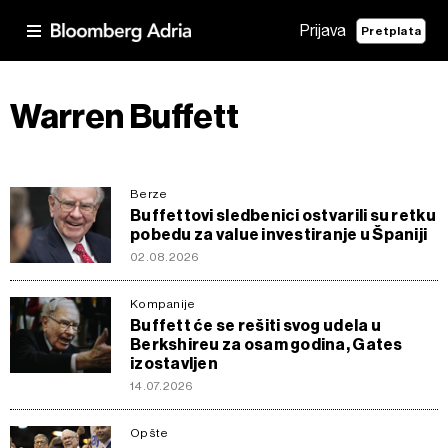
Prijava
Pretplata
Warren Buffett
Berze
Buffettovi sledbenici ostvarili su retku
pobedu za value investiranje u Španiji
02.08.2026
Kompanije
Buffett će se rešiti svog udela u
Berkshireu za osam godina, Gates
izostavljen
14.07.2026
Opšte