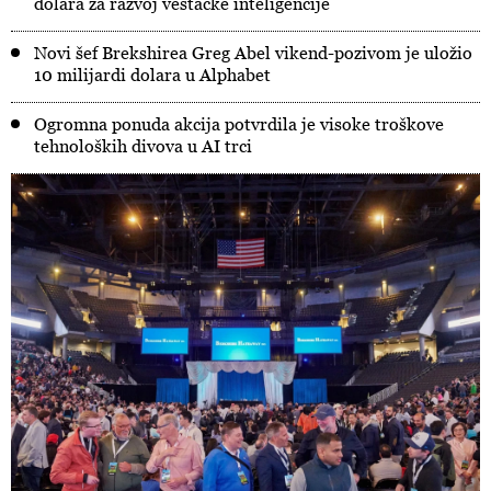
dolara za razvoj veštačke inteligencije
Novi šef Brekshirea Greg Abel vikend-pozivom je uložio
10 milijardi dolara u Alphabet
Ogromna ponuda akcija potvrdila je visoke troškove
tehnoloških divova u AI trci