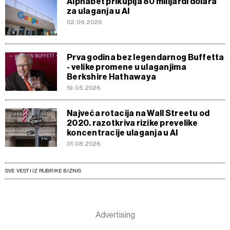
Alphabet prikuplja 80 milijardi dolara
za ulaganja u AI
02.06.2026
Prva godina bez legendarnog Buffetta
- velike promene u ulaganjima
Berkshire Hathawaya
19.05.2026
Najveća rotacija na Wall Streetu od
2020. razotkriva rizike prevelike
koncentracije ulaganja u AI
01.08.2026
SVE VESTI IZ RUBRIKE BIZNIS