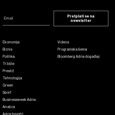
Pretplati se na
newsletter
Ekonomija
Videos
Biznis
Programska šema
Politika
Bloomberg Adria događaji
Tržište
Prestiž
Tehnologija
Green
Sport
Businessweek Adria
Analiza
Adria Insight