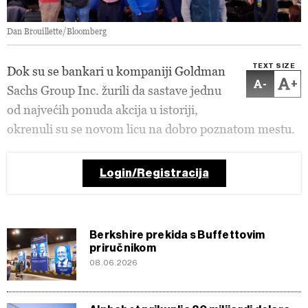
Dan Brouillette/Bloomberg
TEXT SIZE
Dok su se bankari u kompaniji Goldman
-
+
Sachs Group Inc. žurili da sastave jednu
od najvećih ponuda akcija u istoriji,
okrenuli su se novom licu na dobro poznatom mestu.
Login/Registracija
Berkshire prekida s Buffettovim
priručnikom
08.06.2026