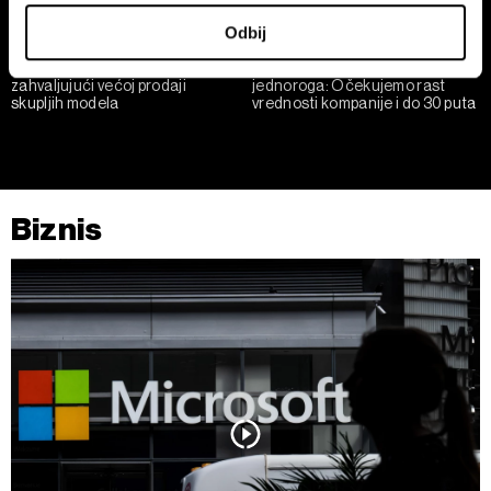
U svakom trenutku možete da promenite ili povučete
Odbij
saglasnost u Deklaraciji o kolačićima.
Zarada Porschea porasla
Osnivač prvog srpskog
zahvaljujući većoj prodaji
jednoroga: Očekujemo rast
Zajednički rukovaoci su HD-WIN ARENA SPORT d.o.o. i
skupljih modela
vrednosti kompanije i do 30 puta
Partneri
. Više o podacima koje obrađujemo kao i o
vašim pravima pročitajte u našoj
Politici privatnosti
, a o
kolačićima i drugim sličnim tehnologijama u
Politici
kolačića
.
Biznis
Kolačiće u bilo kojem trenutku možete ponovno ažurirati
klikom na „Prikaži detalje“. Pristanak možete u bilo kojem
trenutku opozvati bez negativnih posledica.