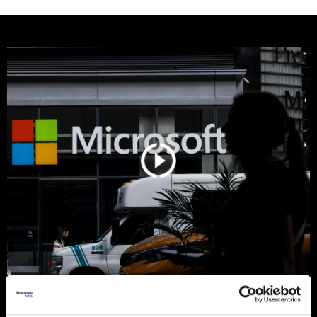
Microsoft otkrio da većina AI
prihoda dolazi od OpenAI-ja