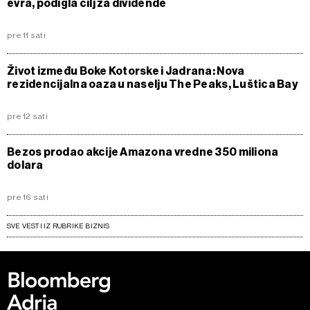
evra, podigla cilj za dividende
pre 11 sati
Život između Boke Kotorske i Jadrana: Nova
rezidencijalna oaza u naselju The Peaks, Luštica Bay
pre 12 sati
Bezos prodao akcije Amazona vredne 350 miliona
dolara
pre 16 sati
SVE VESTI IZ RUBRIKE BIZNIS