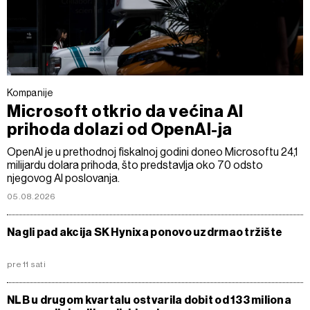
Kompanije
Microsoft otkrio da većina AI
prihoda dolazi od OpenAI-ja
OpenAI je u prethodnoj fiskalnoj godini doneo Microsoftu 24,1
milijardu dolara prihoda, što predstavlja oko 70 odsto
njegovog AI poslovanja.
05.08.2026
Nagli pad akcija SK Hynixa ponovo uzdrmao tržište
pre 11 sati
NLB u drugom kvartalu ostvarila dobit od 133 miliona