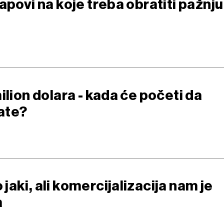
apovi na koje treba obratiti pažnju
ilion dolara - kada će početi da
ate?
aki, ali komercijalizacija nam je
a