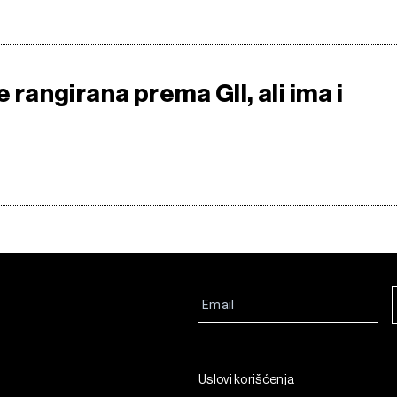
e rangirana prema GII, ali ima i
Uslovi korišćenja