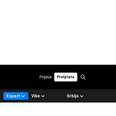
Prijava
Pretplata
a
Expert
Više
Srbija