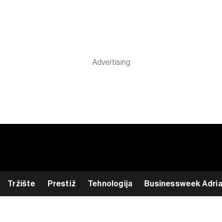
Tržište
Prestiž
Tehnologija
Businessweek Adri