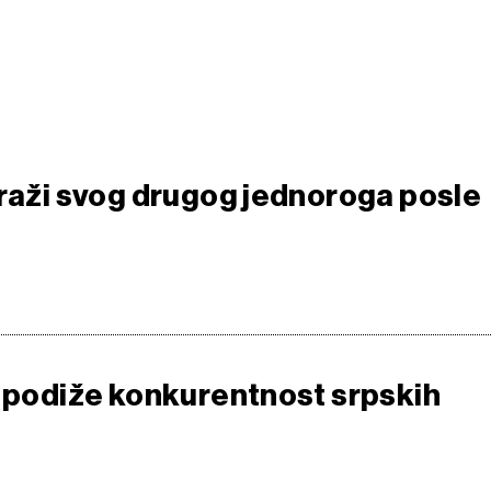
traži svog drugog jednoroga posle
o podiže konkurentnost srpskih