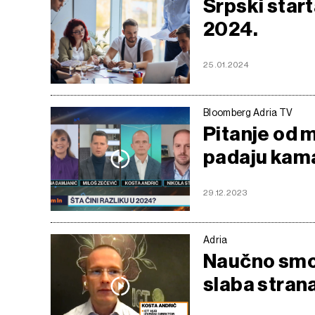
Srpski start
2024.
25.01.2024
Bloomberg Adria TV
Pitanje od m
padaju kam
29.12.2023
Adria
Naučno smo j
slaba stran