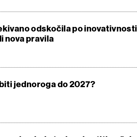
ekivano odskočila po inovativnosti
di nova pravila
obiti jednoroga do 2027?