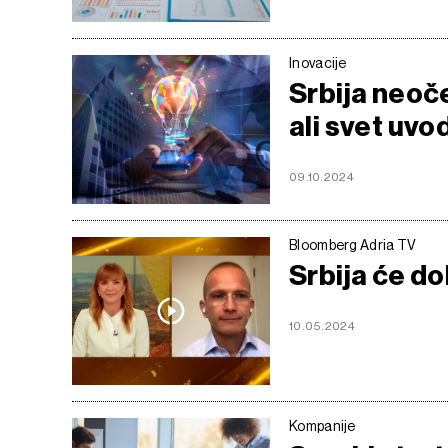
Inovacije
Srbija neoč
ali svet uvo
09.10.2024
Bloomberg Adria TV
Srbija će d
10.05.2024
Kompanije