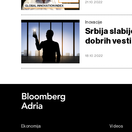
21.10.2022
Inovacije
Srbija slabij
dobrih vesti
18.10.2022
Ekonomija
Videos