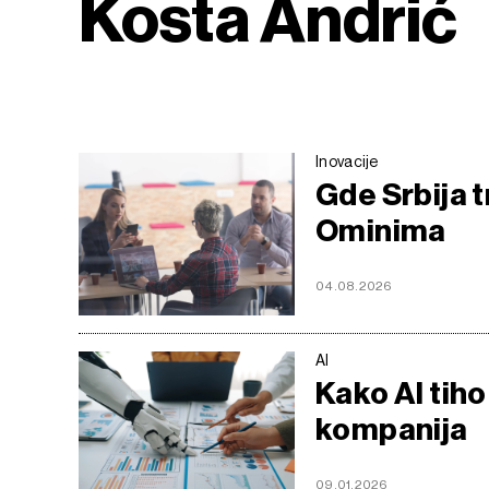
Kosta Andrić
Inovacije
Gde Srbija 
Ominima
04.08.2026
AI
Kako AI tih
kompanija
09.01.2026