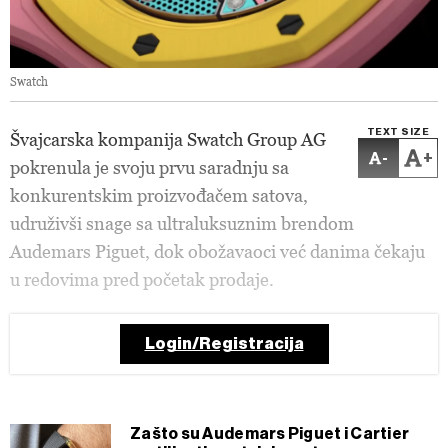
Swatch
TEXT SIZE
Švajcarska kompanija Swatch Group AG
-
+
pokrenula je svoju prvu saradnju sa
konkurentskim proizvođačem satova,
udruživši snage sa ultraluksuznim brendom
Audemars Piguet, dok obožavaoci već danima čekaju
u redovima pred početak prodaje.
Login/Registracija
Zašto su Audemars Piguet i Cartier