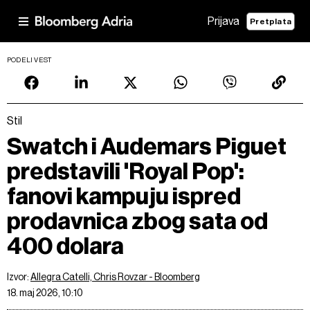
Prijava
Pretplata
PODELI VEST
Stil
Swatch i Audemars Piguet
predstavili 'Royal Pop':
fanovi kampuju ispred
prodavnica zbog sata od
400 dolara
Izvor:
Allegra Catelli, Chris Rovzar - Bloomberg
18. maj 2026, 10:10