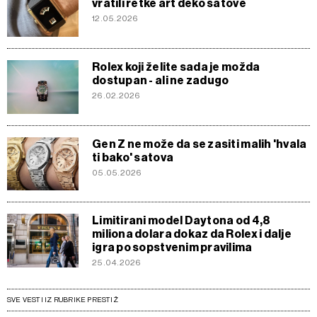
vratili retke art deko satove
12.05.2026
Rolex koji želite sada je možda
dostupan - ali ne zadugo
26.02.2026
Gen Z ne može da se zasiti malih 'hvala
ti bako' satova
05.05.2026
Limitirani model Daytona od 4,8
miliona dolara dokaz da Rolex i dalje
igra po sopstvenim pravilima
25.04.2026
SVE VESTI IZ RUBRIKE PRESTIŽ