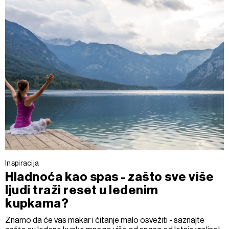
Inspiracija
Hladnoća kao spas - zašto sve više
ljudi traži reset u ledenim
kupkama?
Znamo da će vas makar i čitanje malo osvežiti - saznajte