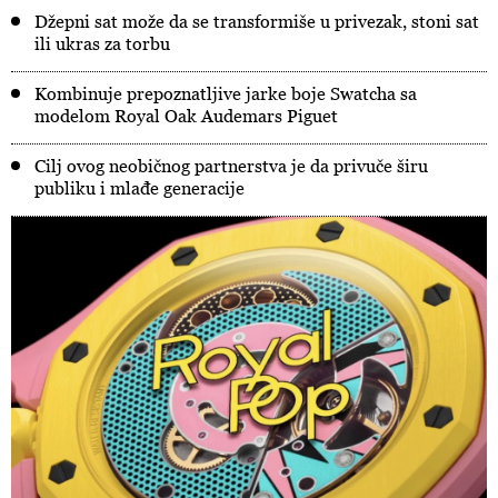
Džepni sat može da se transformiše u privezak, stoni sat
ili ukras za torbu
Kombinuje prepoznatljive jarke boje Swatcha sa
modelom Royal Oak Audemars Piguet
Cilj ovog neobičnog partnerstva je da privuče širu
publiku i mlađe generacije