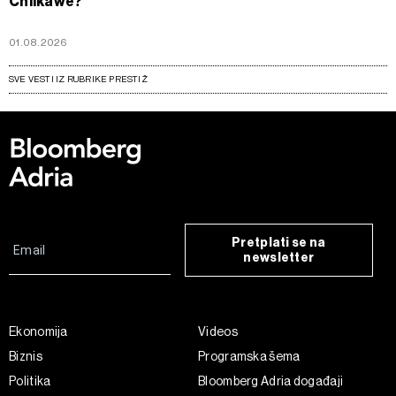
Chiikawe?
01.08.2026
SVE VESTI IZ RUBRIKE PRESTIŽ
Pretplati se na
newsletter
Ekonomija
Videos
Biznis
Programska šema
Politika
Bloomberg Adria događaji