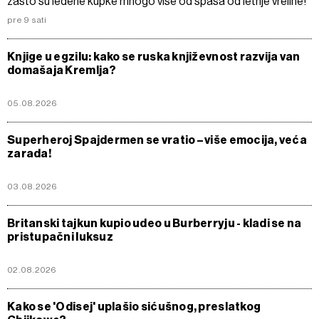
zašto su ledene kupke mnogo više od spasa od letnje vreline!
pre 9 sati
Knjige u egzilu: kako se ruska književnost razvija van
domašaja Kremlja?
05.08.2026
Superheroj Spajdermen se vratio – više emocija, veća
zarada!
03.08.2026
Britanski tajkun kupio udeo u Burberryju - kladi se na
pristupačni luksuz
02.08.2026
Kako se 'Odisej' uplašio sićušnog, preslatkog