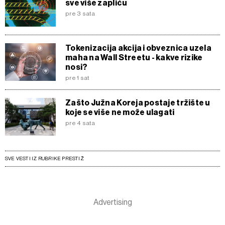
sve više zapliću
pre 3 sata
Tokenizacija akcija i obveznica uzela
maha na Wall Streetu - kakve rizike
nosi?
pre 1 sat
Zašto Južna Koreja postaje tržište u
koje se više ne može ulagati
pre 4 sata
SVE VESTI IZ RUBRIKE PRESTIŽ