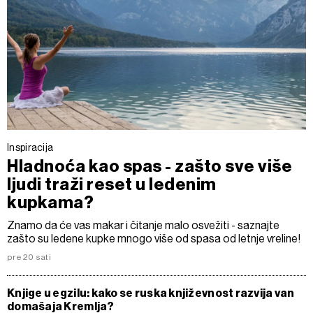
Inspiracija
Hladnoća kao spas - zašto sve više
ljudi traži reset u ledenim
kupkama?
Znamo da će vas makar i čitanje malo osvežiti - saznajte
zašto su ledene kupke mnogo više od spasa od letnje vreline!
pre 20 sati
Knjige u egzilu: kako se ruska književnost razvija van
domašaja Kremlja?