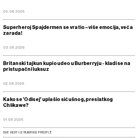
05.08.2026
Superheroj Spajdermen se vratio – više emocija, veća
zarada!
03.08.2026
Britanski tajkun kupio udeo u Burberryju - kladi se na
pristupačni luksuz
02.08.2026
Kako se 'Odisej' uplašio sićušnog, preslatkog
Chiikawe?
01.08.2026
SVE VESTI IZ RUBRIKE PRESTIŽ