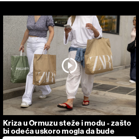
Kriza u Ormuzu steže i modu - zašto
bi odeća uskoro mogla da bude