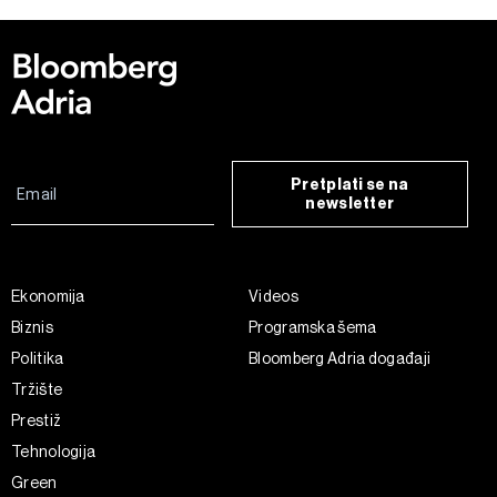
Pretplati se na
newsletter
Ekonomija
Videos
Biznis
Programska šema
Politika
Bloomberg Adria događaji
Tržište
Prestiž
Tehnologija
Green