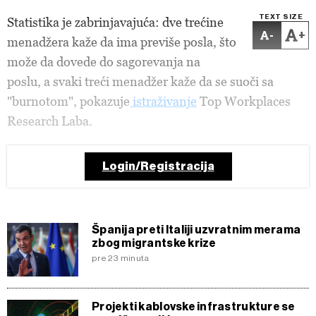
TEXT SIZE
Statistika je zabrinjavajuća: dve trećine
-
+
menadžera kaže da ima previše posla, što
može da dovede do sagorevanja na
poslu, a svaki treći menadžer kaže da se suoči sa
"burnotom", pokazuje
istraživanje
Top Workplaces
Research Laba.
Login/Registracija
Španija preti Italiji uzvratnim merama
zbog migrantske krize
pre 23 minuta
Projekti kablovske infrastrukture se