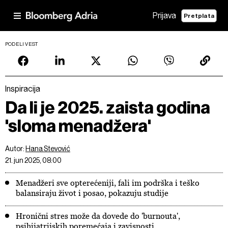
Prijava
Pretplata
PODELI VEST
Inspiracija
Da li je 2025. zaista godina
'sloma menadžera'
Autor:
Hana Stevović
21. jun 2025, 08:00
Menadžeri sve opterećeniji, fali im podrška i teško
balansiraju život i posao, pokazuju studije
Hronični stres može da dovede do 'burnouta',
psihijatrijskih poremećaja i zavisnosti