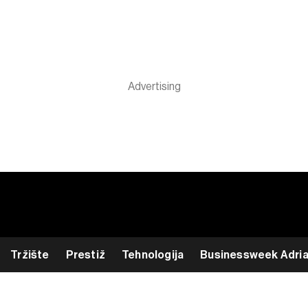
Tržište
Prestiž
Tehnologija
Businessweek Adri