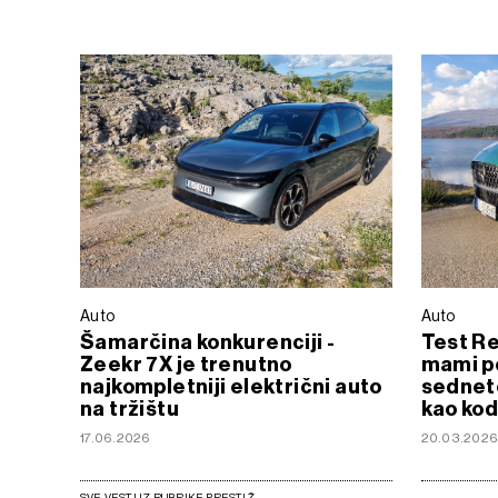
Auto
Auto
Šamarčina konkurenciji -
Test Re
Zeekr 7X je trenutno
mami po
najkompletniji električni auto
sednete
na tržištu
kao kod
17.06.2026
20.03.202
SVE VESTI IZ RUBRIKE PRESTIŽ