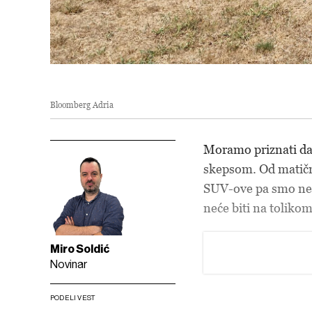
Bloomberg Adria
Moramo priznati da
skepsom. Od matičn
SUV-ove pa smo nek
neće biti na toliko
Miro Soldić
Novinar
PODELI VEST