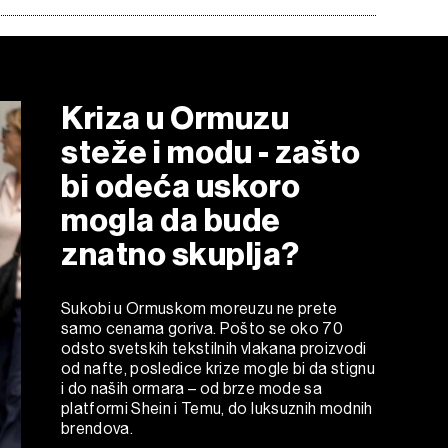
Kriza u Ormuzu
steže i modu - zašto
bi odeća uskoro
mogla da bude
znatno skuplja?
Sukobi u Ormuskom moreuzu ne prete
samo cenama goriva. Pošto se oko 70
odsto svetskih tekstilnih vlakana proizvodi
od nafte, posledice krize mogle bi da stignu
i do naših ormara – od brze mode sa
platformi Shein i Temu, do luksuznih modnih
brendova.