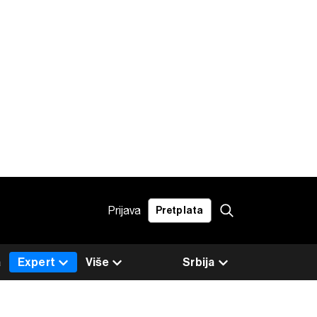
Prijava
Pretplata
a
Expert
Više
Srbija