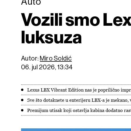
Auto
Vozili smo Le
luksuza
Autor:
Miro Soldić
06. jul 2026, 13:34
Lexus LBX Vibrant Edition nas je poprilično imp
Sve što dotaknete u enterijeru LBX-a je mekano, 
Premijum utisak koji ostavlja kabina dodatno ras