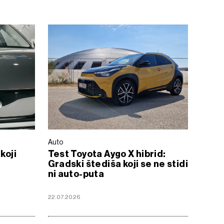
Auto
koji
Test Toyota Aygo X hibrid:
Gradski štediša koji se ne stidi
ni auto-puta
22.07.2026