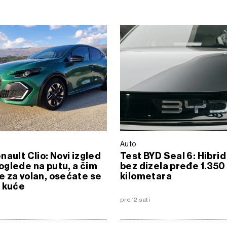
Auto
nault Clio: Novi izgled
Test BYD Seal 6: Hibrid 
glede na putu, a čim
bez dizela pređe 1.350
 za volan, osećate se
kilometara
 kuće
6
pre 12 sati