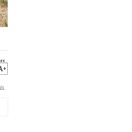
IZE
+
li.