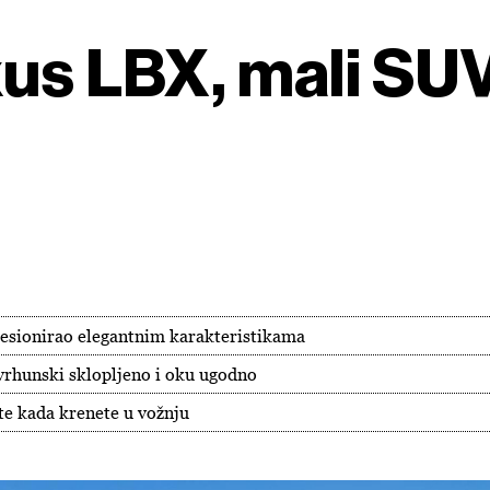
xus LBX, mali S
resionirao elegantnim karakteristikama
vrhunski sklopljeno i oku ugodno
te kada krenete u vožnju