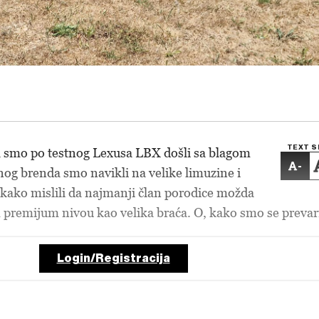
TEXT S
 smo po testnog Lexusa LBX došli sa blagom
-
og brenda smo navikli na velike limuzine i
ako mislili da najmanji član porodice možda
m premijum nivou kao velika braća. O, kako smo se prevari
Login/Registracija