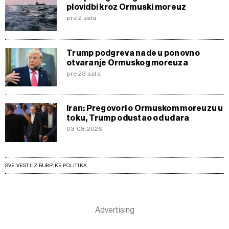
plovidbi kroz Ormuski moreuz
pre 2 sata
Trump podgreva nade u ponovno
otvaranje Ormuskog moreuza
pre 23 sata
Iran: Pregovori o Ormuskom moreuzu u
toku, Trump odustao od udara
03.08.2026
SVE VESTI IZ RUBRIKE POLITIKA