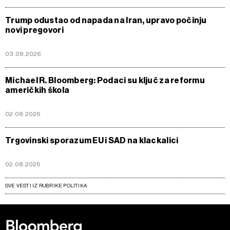
Trump odustao od napada na Iran, upravo počinju
novi pregovori
03.08.2026
Michael R. Bloomberg: Podaci su ključ za reformu
američkih škola
02.08.2026
Trgovinski sporazum EU i SAD na klackalici
02.08.2026
SVE VESTI IZ RUBRIKE POLITIKA