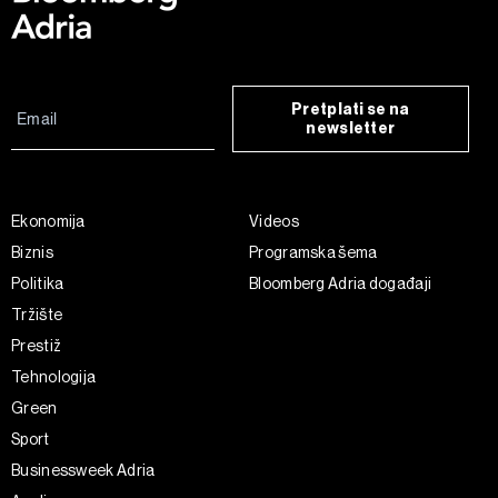
Pretplati se na
newsletter
Ekonomija
Videos
Biznis
Programska šema
Politika
Bloomberg Adria događaji
Tržište
Prestiž
Tehnologija
Green
Sport
Businessweek Adria