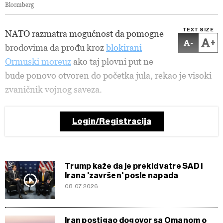
Bloomberg
TEXT SIZE
NATO razmatra mogućnost da pomogne
-
+
brodovima da prođu kroz
blokirani
Ormuski moreuz
ako taj plovni put ne
bude ponovo otvoren do početka jula, rekao je visoki
zvaničnik vojnog saveza.
Login/Registracija
Trump kaže da je prekid vatre SAD i
Irana 'završen' posle napada
08.07.2026
Iran postigao dogovor sa Omanom o