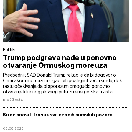
Politika
Trump podgreva nade u ponovno
otvaranje Ormuskog moreuza
Predsednik SAD Donald Trump rekao je da bi dogovor o
Ormuskom moreuzu mogao biti postignut već u sredu, dok
rastu očekivanja da bi sporazum omogućio ponovno
otvaranje ključnog plovnog puta za energetska tržišta.
pre 23 sata
Ko će snositi trošak sve češćih šumskih požara
03.08.2026