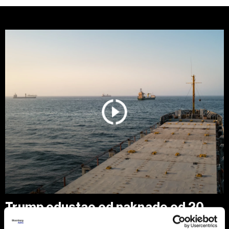
Trump odustao od naknade od 20
odsto za saobraćaj kroz Ormuski