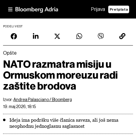
Prijava
Pretplata
PODELI VEST
Opšte
NATO razmatra misiju u
Ormuskom moreuzu radi
zaštite brodova
Izvor:
Andrea Palasciano / Bloomberg
19. maj 2026, 18:15
Ideja ima podršku više članica saveza, ali još nema
neophodnu jednoglasnu saglasnost