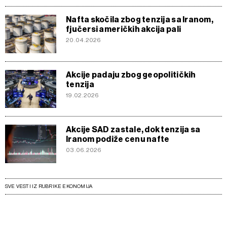
Nafta skočila zbog tenzija sa Iranom,
fjučersi američkih akcija pali
20.04.2026
Akcije padaju zbog geopolitičkih
tenzija
19.02.2026
Akcije SAD zastale, dok tenzija sa
Iranom podiže cenu nafte
03.06.2026
SVE VESTI IZ RUBRIKE EKONOMIJA