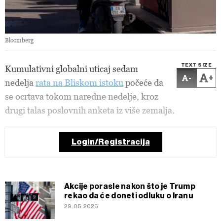
Bloomberg
TEXT SIZE
Kumulativni globalni uticaj sedam
-
+
nedelja
rata na Bliskom istoku
počeće da
se ocrtava tokom naredne nedelje, kroz
drugi talas poslovnih anketa iz više zemalja.
Login/Registracija
Akcije porasle nakon što je Trump
rekao da će doneti odluku o Iranu
29.05.2026