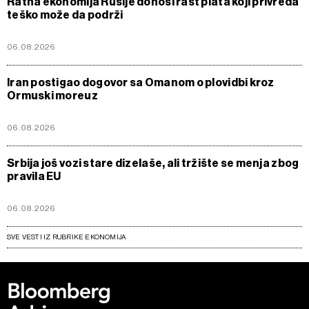
Ratna ekonomija Rusije donosi rast plata koji privreda
teško može da podrži
06.08.2026
Iran postigao dogovor sa Omanom o plovidbi kroz
Ormuski moreuz
06.08.2026
Srbija još vozi stare dizelaše, ali tržište se menja zbog
pravila EU
06.08.2026
SVE VESTI IZ RUBRIKE EKONOMIJA