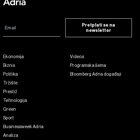
Pretplati se na
newsletter
Ekonomija
Videos
Biznis
Programska šema
Politika
Bloomberg Adria događaji
Tržište
Prestiž
Tehnologija
Green
Sport
Businessweek Adria
Analiza