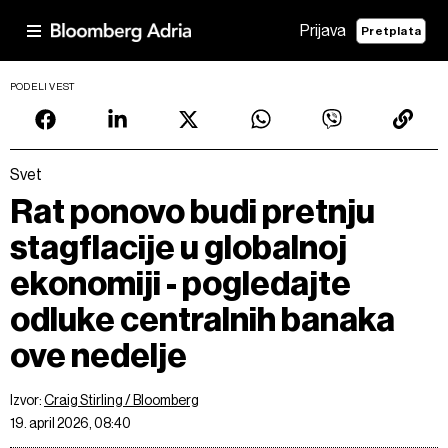
Prijava
Pretplata
PODELI VEST
Svet
Rat ponovo budi pretnju
stagflacije u globalnoj
ekonomiji - pogledajte
odluke centralnih banaka
ove nedelje
Izvor:
Craig Stirling / Bloomberg
19. april 2026, 08:40