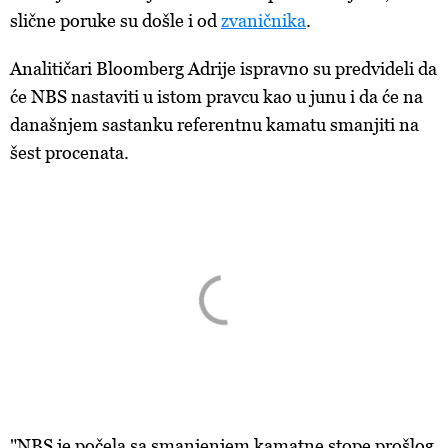
slične poruke su došle i od
zvaničnika
.
Analitičari Bloomberg Adrije ispravno su predvideli da
će NBS nastaviti u istom pravcu kao u junu i da će na
današnjem sastanku referentnu kamatu smanjiti na
šest procenata.
"NBS je počela sa smanjenjem kamatne stope prošlog