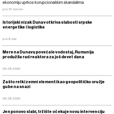
ekonomiju uprkos korupcionaškim skandalima.
pre 37 minuta
Istorijski nizak Dunav otkriva slabosti srpske
energetike i logistike
pre 8 sati
Mere na Dunavu povećale vodostaj, Rumunija
produžila rad reaktora za još devet dana
09.08.2026
Zašto retki zemni elementi kao geopolitičko oružje
gube na snazi
09.08.2026
Jen ponovo slabi, tržište očekuje novu intervenciju