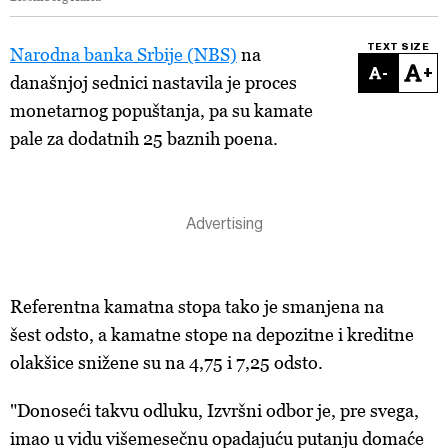
TEXT SIZE
Narodna banka Srbije (NBS)
na
-
+
današnjoj sednici nastavila je proces
monetarnog popuštanja, pa su kamate
pale za dodatnih 25 baznih poena.
Referentna kamatna stopa tako je smanjena na
šest odsto, a kamatne stope na depozitne i kreditne
olakšice snižene su na 4,75 i 7,25 odsto.
"Donoseći takvu odluku, Izvršni odbor je, pre svega,
imao u vidu višemesečnu opadajuću putanju domaće