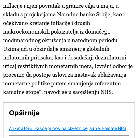
inflacije i njen povratak u granice cilja u maju, u
skladu s projekcijama Narodne banke Srbije, kao i
očekivano kretanje inflacije i drugih
makroekonomskih pokazatelja iz domaćeg i
međunarodnog okruženja u narednom periodu.
Uzimajući u obzir dalje smanjenje globalnih
inflatornih pritisaka, kao i dosadašnji dezinflatorni
uticaj restriktivnih monetarnih mera, Izvršni odbor je
procenio da postoje uslovi za nastavak ublažavanja
monetarne politike putem smanjenja referentne
kamatne stope", navodi se u saopštenju NBS.
Opširnije
Anketa BBG: Pašće prinosi na obveznice, ali ne i kamate NBS