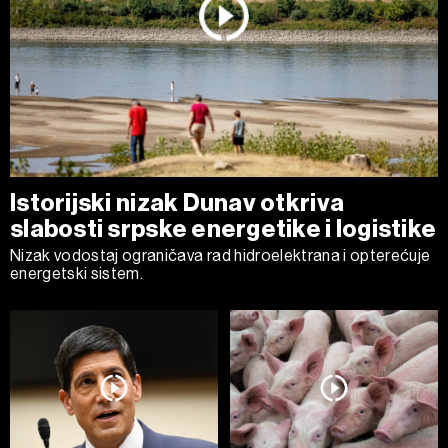
Istorijski nizak Dunav otkriva
slabosti srpske energetike i logistike
Nizak vodostaj ograničava rad hidroelektrana i opterećuje
energetski sistem.