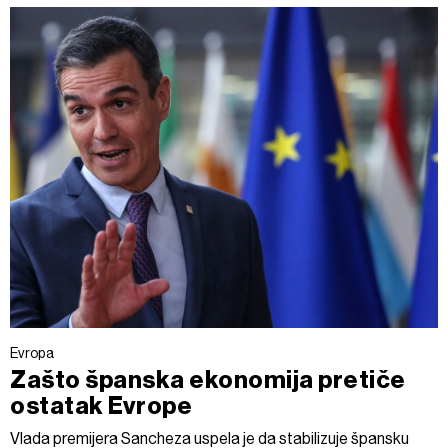
Evropa
Zašto španska ekonomija pretiče
ostatak Evrope
Vlada premijera Sancheza uspela je da stabilizuje špansku