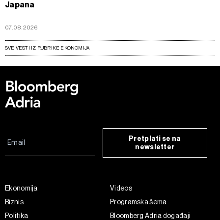
Japana
07.08.2026
SVE VESTI IZ RUBRIKE EKONOMIJA
Pretplati se na
newsletter
Ekonomija
Videos
Biznis
Programska šema
Politika
Bloomberg Adria događaji