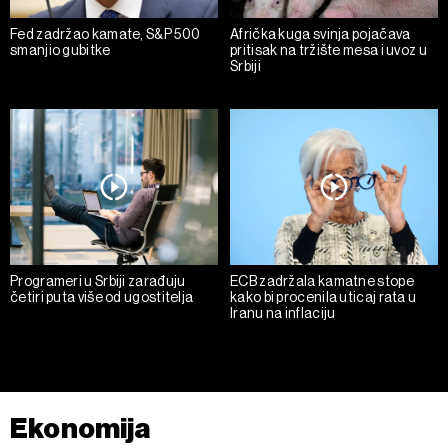
Fed zadržao kamate, S&P 500
Afrička kuga svinja pojačava
smanjio gubitke
pritisak na tržište mesa i uvoz u
Srbiji
Programeri u Srbiji zarađuju
ECB zadržala kamatne stope
četiri puta više od ugostitelja
kako bi procenila uticaj rata u
Iranu na inflaciju
Ekonomija