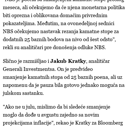
meseca, ali očekujemo da će njena monetarna politika
biti oprezna i oblikovana domaćim privrednim
pokazateljima. Međutim, na ovonedeljnoj sednici
NBS očekujemo nastavak rezanja kamatne stope za
dodatnih 25 baznih bodova na nivo od šest odsto",
rekli su analitičari pre donošenja odluke NBS.
Slično je razmišljao i
Jakub Kratky
, analitičar
Generali Investmentsa. On je predvideo
smanjenje kamatnih stopa od 25 baznih poena, ali uz
napomenu da je pauza bila gotovo jednako moguća na
julskom sastanku.
"Ako ne u julu, mislimo da bi sledeće smanjenje
moglo da dođe u avgustu zajedno sa novim
projekcijama inflacije", rekao je Kratky za Bloomberg