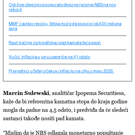
Održive obveznice pogurale devizne rezerve NBS na nov
rekord
MMF završio reviziju, Srbija može da povuče još 400 miliona
evra
Rast tražnje za kreditima i pad kamata biće spori
Vučić: Inflacija u junu usporiće na 4,1 odsto
Privrednici u Srbiji očekuju inflaciju na cilju u maju 2026.
Marcin Sulewski
, analitičar Ipopema Securitiesa,
kaže da bi referentna kamatna stopa do kraja godine
mogla da padne na 4,5 odsto, i predviđa da će sledeći
sastanci takođe nositi pad kamata.
"Mislim da je NBS odlagala monetarno popuštanje