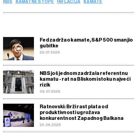
NBS
KAMATNE STOPE
INFLACIJA
KAMATE
Fed zadržao kamate, S&P 500 smanjio
gubitke
29.07.2026
NBS još jednom zadržala referentnu
kamatu - rat na Bliskom istoku najveći
rizik
09.07.2026
Ratnovski: Brži rast plata od
produktivnosti ugrožava
konkurentnost Zapadnog Balkana
25.06.2026