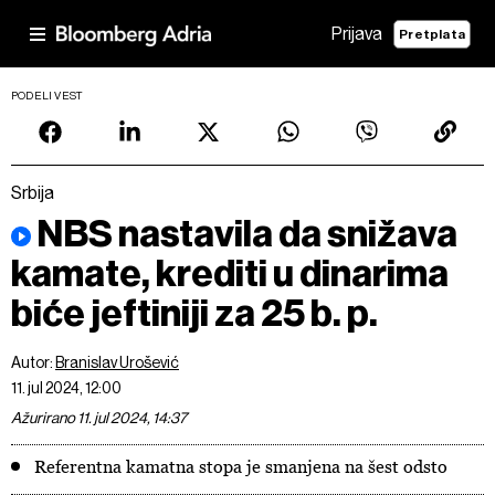
Prijava
Pretplata
PODELI VEST
Srbija
NBS nastavila da snižava
kamate, krediti u dinarima
biće jeftiniji za 25 b. p.
Autor:
Branislav Urošević
11. jul 2024, 12:00
Ažurirano 11. jul 2024, 14:37
Referentna kamatna stopa je smanjena na šest odsto