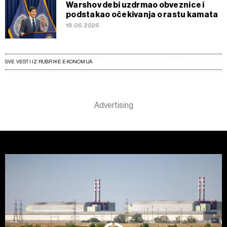
Warshov debi uzdrmao obveznice i
podstakao očekivanja o rastu kamata
18.06.2026
SVE VESTI IZ RUBRIKE EKONOMIJA