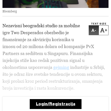
Bloomberg
TEXT SIZE
Nezavisni beogradski studio za mobilne
-
+
igre Two Desperados obezbedio je
finansiranje za akviziciju korisnika u
iznosu od 20 miliona dolara od kompanije PvX
Partners sa sedištem u Singapuru. Finansijska
injekcija stiže kao redak pozitivan signal u
okolnostima usporavanja
gejming
industrije u Srbiji,
što je odraz šire svetske tendencije u ovom sektoru,
koji prolazi kroz period restrukturiranja, smanjenja
broja investicija i rasta konkurencije.
Login/Registracija