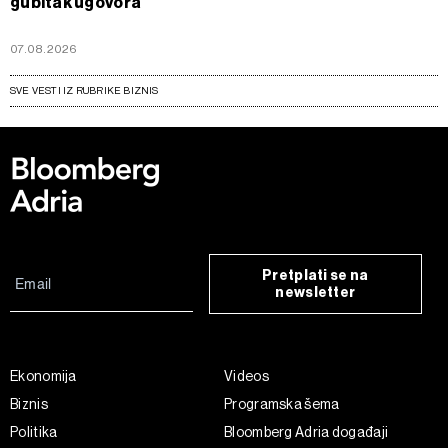
gubitak ugovora
07.08.2026
SVE VESTI IZ RUBRIKE BIZNIS
Pretplati se na
newsletter
Ekonomija
Videos
Biznis
Programska šema
Politika
Bloomberg Adria događaji