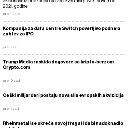
akcionarima obezbedio najveći kvartalni povrat novca od
2021. godine.
pre 4 sata
Kompanija za data centre Switch poverljivo podnela
zahtev za IPO
pre 8 sati
Trump Media raskida dogovore sa kripto-berzom
Crypto.com
pre 10 sati
Češki milijarderi postaju nova sila evropskih akvizicija
pre 11 sati
Rheinmetall se okreće novoj fregati da bi nadoknadio