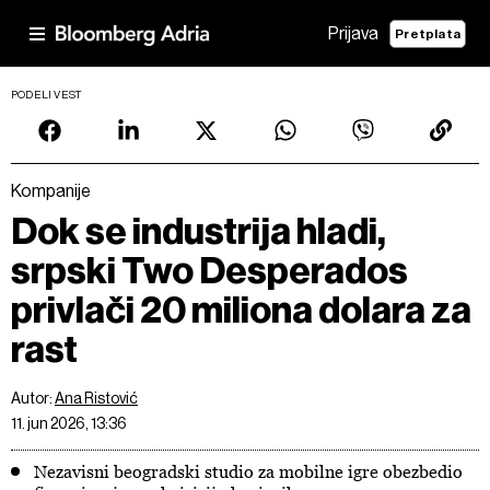
Prijava
Pretplata
PODELI VEST
Kompanije
Dok se industrija hladi,
srpski Two Desperados
privlači 20 miliona dolara za
rast
Autor:
Ana Ristović
11. jun 2026, 13:36
Nezavisni beogradski studio za mobilne igre obezbedio