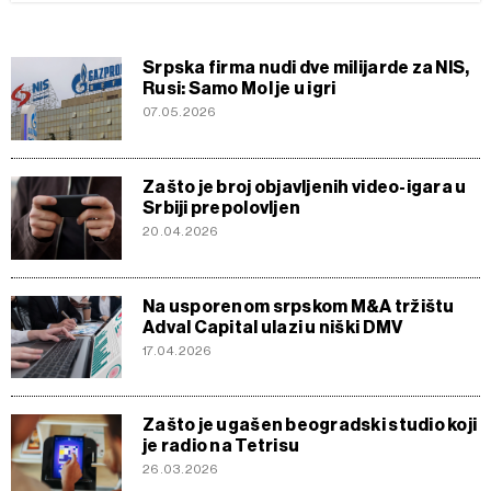
Srpska firma nudi dve milijarde za NIS,
Rusi: Samo Mol je u igri
07.05.2026
Zašto je broj objavljenih video-igara u
Srbiji prepolovljen
20.04.2026
Na usporenom srpskom M&A tržištu
Adval Capital ulazi u niški DMV
17.04.2026
Zašto je ugašen beogradski studio koji
je radio na Tetrisu
26.03.2026