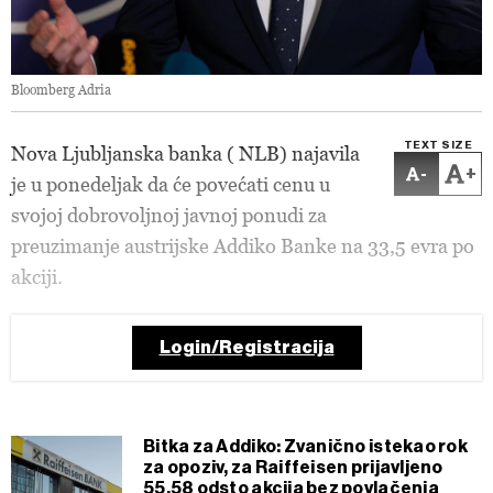
Bloomberg Adria
TEXT SIZE
Nova Ljubljanska banka ( NLB) najavila
-
+
je u ponedeljak da će povećati cenu u
svojoj dobrovoljnoj javnoj ponudi za
preuzimanje austrijske Addiko Banke na 33,5 evra po
akciji.
Login/Registracija
Bitka za Addiko: Zvanično istekao rok
za opoziv, za Raiffeisen prijavljeno
55,58 odsto akcija bez povlačenja