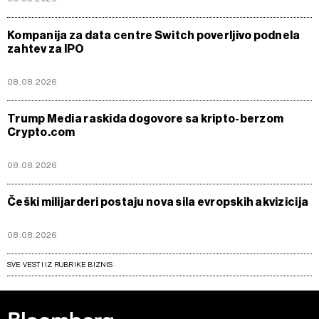
Kompanija za data centre Switch poverljivo podnela
zahtev za IPO
08.08.2026
Trump Media raskida dogovore sa kripto-berzom
Crypto.com
08.08.2026
Češki milijarderi postaju nova sila evropskih akvizicija
08.08.2026
SVE VESTI IZ RUBRIKE BIZNIS