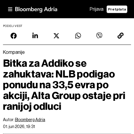
Prijava
Pretplata
PODELI VEST
Kompanije
Bitka za Addiko se
zahuktava: NLB podigao
ponudu na 33,5 evra po
akciji, Alta Group ostaje pri
ranijoj odluci
Autor:
Bloomberg Adria
01. jun 2026, 19:31