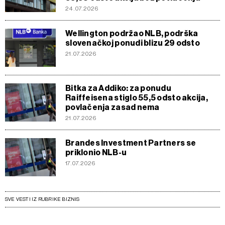
24.07.2026
Wellington podržao NLB, podrška
slovenačkoj ponudi blizu 29 odsto
21.07.2026
Bitka za Addiko: za ponudu
Raiffeisena stiglo 55,5 odsto akcija,
povlačenja zasad nema
21.07.2026
Brandes Investment Partners se
priklonio NLB-u
17.07.2026
SVE VESTI IZ RUBRIKE BIZNIS