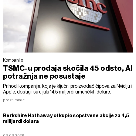
Kompanije
TSMC-u prodaja skočila 45 odsto, AI
potražnja ne posustaje
Prihodi kompanije, koja je ključni proizvođač čipova za Nvidiju i
Apple, dostigli su u julu 14,5 milijardi američkih dolara.
pre 51 minut
Berkshire Hathaway otkupio sopstvene akcije za 4,5
milijardi dolara
08.08.2026