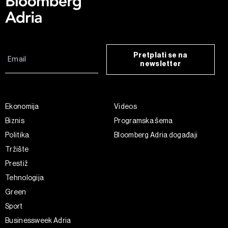
Pretplati se na
newsletter
Ekonomija
Videos
Biznis
Programska šema
Politika
Bloomberg Adria događaji
Tržište
Prestiž
Tehnologija
Green
Sport
Businessweek Adria