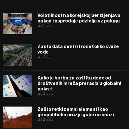
Volatilnost na korejskoj berzi jenjava
nakon rasprodaje pozicija uz polugu
pre 1 sat
Zašto data centri troše toliko sveže
vode
pre 2 sata
Kako je borba za zaštitu dece od
društvenih mreža prerasla u globalni
pokret
pre 2 sata
Zašto retki zemni elementi kao
geopolitičko oružje gube na snazi
pre 2 sata