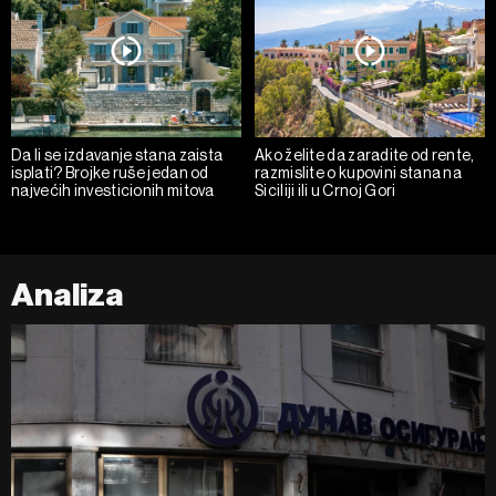
Da li se izdavanje stana zaista
Ako želite da zaradite od rente,
isplati? Brojke ruše jedan od
razmislite o kupovini stana na
najvećih investicionih mitova
Siciliji ili u Crnoj Gori
Analiza