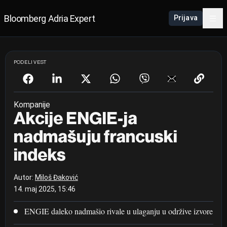
Bloomberg Adria Expert
Prijava
PODELI VEST
Kompanije
Akcije ENGIE-ja
nadmašuju francuski
indeks
Autor:
Miloš Đaković
14. maj 2025, 15:46
ENGIE daleko nadmašio rivale u ulaganju u održive izvore