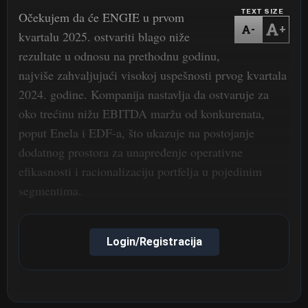
TEXT SIZE
Očekujem da će ENGIE u prvom
-
+
kvartalu 2025. ostvariti blago niže
rezultate u odnosu na prethodnu godinu,
najviše zahvaljujući visokoj uspešnosti prvog kvartala
2024. godine. Kompanija nastavlja da ostvaruje za
oko trećinu nižu EBITDA maržu od konkurenata,
poput Enela i EDF-a, što ukazuje na postojanje
dodatnog prostora za unapređenje operativne
efikasnosti i racionalizaciju portfelja u pojedinim
segmentima.
Login/Registracija