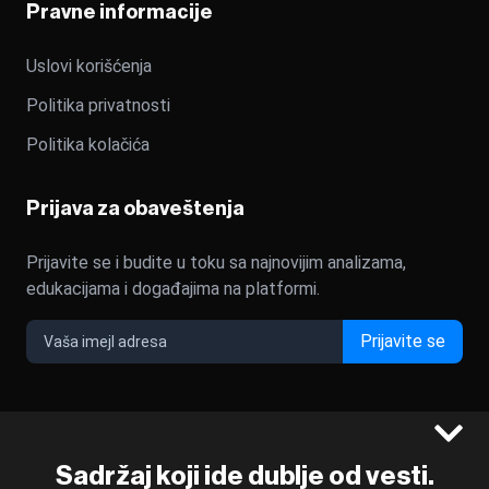
Pravne informacije
Uslovi korišćenja
Politika privatnosti
Politika kolačića
Prijava za obaveštenja
Prijavite se i budite u toku sa najnovijim analizama,
edukacijama i događajima na platformi.
Prijavite se
©2022 - 2026 Bloomberg L.P. All Rights Reserved. BLOOMBERG
Sadržaj koji ide dublje od vesti.
and the BLOOMBERG logo are registered trademarks and