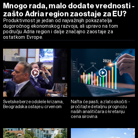
Mnogo rada, malo dodate vrednosti -
zašto Adria region zaostaje za EU?
Produktivnost je jedan od najvažnijih pokazatelja
dugoročnog ekonomskog razvoja, ali upravo na tom
području Adria region i dalje značajno zaostaje za
ostatkom Evrope.
Svetske berze odolele krizama,
Nafta će pasti, a zlato skočiti -
Beogradska ostaje u crvenom
pročitajte detaljnu prognozu
naših analitičara o kretanju
cena sirovina