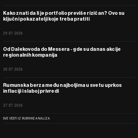
Kako znati da li je portfolio previše rizičan? Ovo su
ključni pokazatelji koje treba pratiti
29.07.2026
Od Dalekovoda do Messera - gde su danas akcije
regionalnih kompanija
28.07.2026
Rumunska berza među najboljima u svetu uprkos
inflaciji i slaboj privredi
27.07.2026
SVE VESTI IZ RUBRIKE ANALIZA