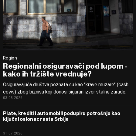
Region
Regionalni osiguravači pod lupom -
kako ih tržište vrednuje?
Osiguravajuća društva poznata su kao "krave muzare" (cash
cows) zbog biznisa koji donosi siguran izvor stalne zarade.
03.08.2026
Plate, krediti i automobili podupiru potrošnju kao
ključni oslonac rasta Srbije
31.07.2026