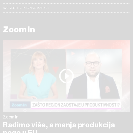
SVE VESTI IZ RUBRIKE MARKET
Zoom In
Zoom In
Radimo više, a manja produkcija
nego u EU