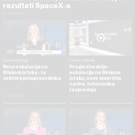
rezultati SpaceX-a
07.08.2026
Connect Wrap
Connect Wrap
Nova eskalacija na
Pregled nedelje -
Bliskom istoku - i u
eskalacija na Bliskom
sektoru poluprovodnika
istoku, nove američke
carine, tehnološka
rasprodaja
31.07.2026
24.07.2026