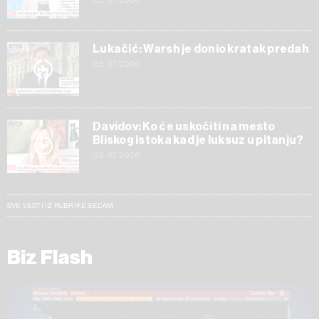
03.07.2026
Lukačić: Warsh je donio kratak predah
03.07.2026
Davidov: Ko će uskočiti na mesto
Bliskog istoka kad je luksuz u pitanju?
03.07.2026
SVE VESTI IZ RUBRIKE SEDAM
Biz Flash