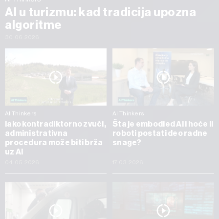
AI u turizmu: kad tradicija upozna
algoritme
30.06.2026
AI Thinkers
AI Thinkers
Iako kontradiktorno zvuči,
Šta je embodied AI i hoće li
administrativna
roboti postati deo radne
procedura može biti brža
snage?
uz AI
04.05.2026
17.03.2026