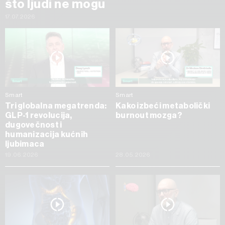
što ljudi ne mogu
17.07.2026
Smart
Smart
Tri globalna megatrenda:
Kako izbeći metabolički
GLP-1 revolucija,
burnout mozga?
dugovečnost i
humanizacija kućnih
ljubimaca
19.06.2026
28.05.2026