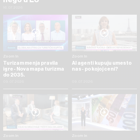
16.07.2026
Zoom In
Zoom In
Turizam menja pravila
AI agenti kupuju umesto
igre - Nova mapa turizma
nas - po kojoj ceni?
do 2035.
09.07.2026
09.07.2026
Zoom In
Zoom In