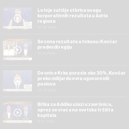
Letnje zatišje otkriva snagu
korporativnih rezultata u Adria
regionu
07.08.2026
Sezona rezultata u fokusu: Končar
predvodi regiju
31.07.2026
Deonice Krke porasle oko 30%, Končar
preko milijardu evra ugovorenih
poslova
24.07.2026
Bitka za Addiko ulazi u završnicu,
oprez se vraća na svetska tržišta
kapitala
17.07.2026