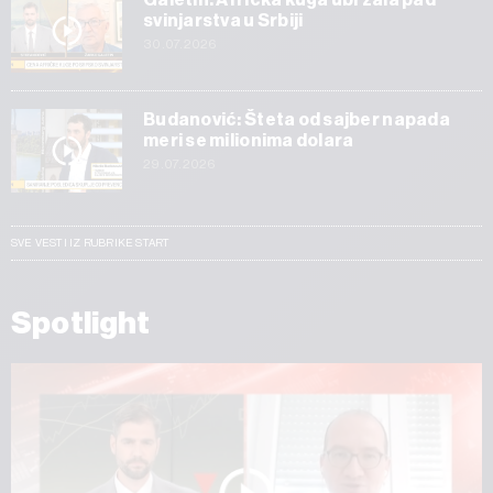
svinjarstva u Srbiji
30.07.2026
Budanović: Šteta od sajber napada
meri se milionima dolara
29.07.2026
SVE VESTI IZ RUBRIKE START
Spotlight