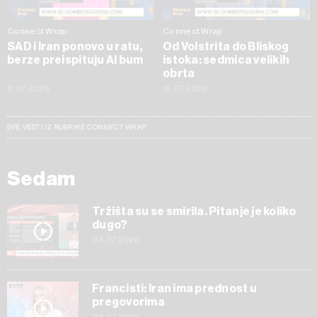
Connect Wrap
Connect Wrap
SAD i Iran ponovo u ratu,
Od Volstrita do Bliskog
berze preispituju AI bum
istoka: sedmica velikih
obrta
17.07.2026
10.07.2026
SVE VESTI IZ RUBRIKE CONNECT WRAP
Sedam
Tržišta su se smirila. Pitanje je koliko
dugo?
03.07.2026
Francisti: Iran ima prednost u
pregovorima