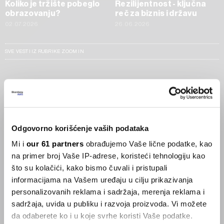
Koliko je tržište pobeglo
Rezilijentnost - ključna
obrazovanju?
reč za biznis i državu
02.07.2026
26.06.2026
SVE VESTI IZ RUBRIKE ZOOM IN
Businessweek Adria
Korisnici GLP-1 lijekova mršave,
ekonomija se deblja
Odgovorno korišćenje vaših podataka
29.01.2026
Mi i
our 61 partners
obrađujemo Vaše lične podatke, kao
na primer broj Vaše IP-adrese, koristeći tehnologiju kao
Visok trošak selidbe kompanija iz Kine
što su kolačići, kako bismo čuvali i pristupali
05.12.2025
informacijama na Vašem uređaju u cilju prikazivanja
personalizovanih reklama i sadržaja, merenja reklama i
sadržaja, uvida u publiku i razvoja proizvoda. Vi možete
da odaberete ko i u koje svrhe koristi Vaše podatke.
Privatni letovi postaju dostupan