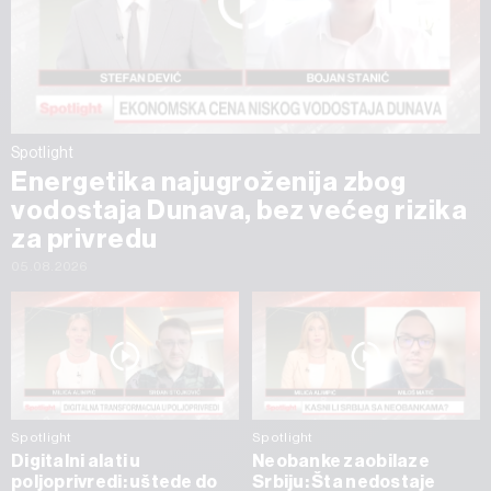
Spotlight
Energetika najugroženija zbog
vodostaja Dunava, bez većeg rizika
za privredu
05.08.2026
Spotlight
Spotlight
Digitalni alati u
Neobanke zaobilaze
poljoprivredi: uštede do
Srbiju: Šta nedostaje