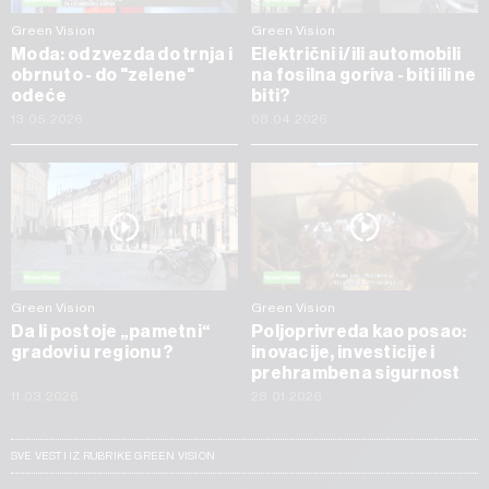
Green Vision
Green Vision
Moda: od zvezda do trnja i
Električni i/ili automobili
obrnuto - do "zelene"
na fosilna goriva - biti ili ne
odeće
biti?
13.05.2026
08.04.2026
Green Vision
Green Vision
Da li postoje „pametni“
Poljoprivreda kao posao:
gradovi u regionu?
inovacije, investicije i
prehrambena sigurnost
11.03.2026
28.01.2026
SVE VESTI IZ RUBRIKE GREEN VISION