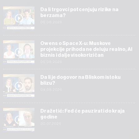
Da li trgovci potcenjuju rizike na
berzama?
06.08.2026
Owens o SpaceX-u: Muskove
projekcije prihoda ne deluju realno, AI
biznis i dalje visokorizičan
05.08.2026
Da li je dogovor na Bliskom istoku
blizu?
04.08.2026
Dražetić: Fed će pauzirati do kraja
godine
30.07.2026