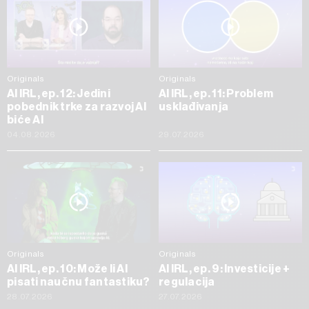
Originals
Originals
AI IRL, ep. 12: Jedini
AI IRL, ep. 11: Problem
pobednik trke za razvoj AI
usklađivanja
biće AI
04.08.2026
29.07.2026
Originals
Originals
AI IRL, ep. 10: Može li AI
AI IRL, ep. 9: Investicije +
pisati naučnu fantastiku?
regulacija
28.07.2026
27.07.2026