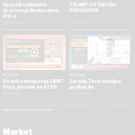
SpaceX nadmašio
TRUMP: U TOKU SU
procene prihoda nakon
PREGOVORI
IPO-a
05.08.2026
03.08.2026
Biz Flash
Biz Flash
Deonice kompanije CXMT
Zarada Tesle ozbiljno
Corp. porasle na 472%
podbacila
27.07.2026
23.07.2026
SVE VESTI IZ RUBRIKE BIZ FLASH
Market