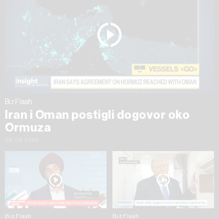
Biz Flash
Iran i Oman postigli dogovor oko
Ormuza
06.08.2026
Biz Flash
Biz Flash