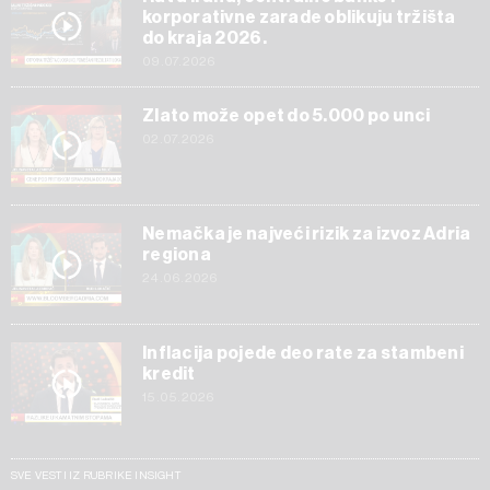
korporativne zarade oblikuju tržišta
do kraja 2026.
09.07.2026
Zlato može opet do 5.000 po unci
02.07.2026
Nemačka je najveći rizik za izvoz Adria
regiona
24.06.2026
Inflacija pojede deo rate za stambeni
kredit
15.05.2026
SVE VESTI IZ RUBRIKE INSIGHT