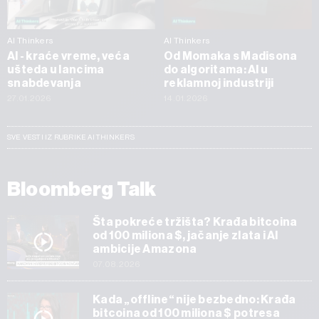
AI Thinkers
AI Thinkers
AI - kraće vreme, veća
Od Momaka s Madisona
ušteda u lancima
do algoritama: AI u
snabdevanja
reklamnoj industriji
27.01.2026
14.01.2026
SVE VESTI IZ RUBRIKE AI THINKERS
Bloomberg Talk
Šta pokreće tržišta? Krađa bitcoina
od 100 miliona $, jačanje zlata i AI
ambicije Amazona
07.08.2026
Kada „offline“ nije bezbedno: Krađa
bitcoina od 100 miliona $ potresa