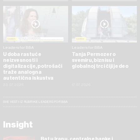
Leaders for BBA
Leaders for BBA
U doba rastuće
Tanja Permozer o
neizvesnosti i
svemiru, biznisu i
digitalizacije, potrošači
globalnoj trci čiji je deo
traže analogna
autentična iskustva
23.07.2026
17.07.2026
SVE VESTI IZ RUBRIKE LEADERS FOR BBA
Insight
Rat u Iranu, centralne banke i