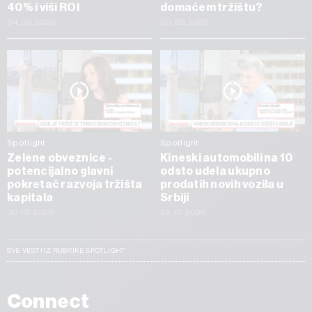
40% i viši ROI
domaćem tržištu?
04.08.2026
03.08.2026
Spotlight
Spotlight
Zelene obveznice -
Kineski automobili na 10
potencijalno glavni
odsto udela ukupno
pokretač razvoja tržišta
prodatih novih vozila u
kapitala
Srbiji
30.07.2026
29.07.2026
SVE VESTI IZ RUBRIKE SPOTLIGHT
Connect