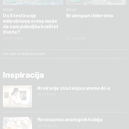
Smart
Smart
Da li testiranje
Brainspan i liderstvo
mikrobioma creva može
da nam poboljša kvalitet
života?
04.05.2026
20.04.2026
SVE VESTI IZ RUBRIKE SMART
Inspiracija
Kreiranje značenja u vreme AI-a
14.07.2026
Renesansa analognih hobija
03.07.2026