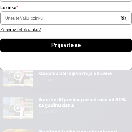
Lozinka
*
Šta pokreće trži
Pregled nedelje - pregovori na
bitcoina od 100 mi
Bliskom istoku, snažne zarade,
jačanje zlata i AI 
prvi rezultati SpaceX-a
Amazona
Zaboravili ste lozinku?
Prijavite se
Start
Veličković: Tehnička ispravnost vozila
kupcima u Srbiji važnija od cene
04.08.2026
Vučetić: AI poslovi porasli više od 80%
za godinu dana
03.08.2026
Galetin: Afrička kuga ubrzala pad