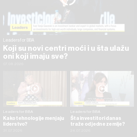
trenutku opozvati bez negativnih posledica.
Leaders for BBA
Koji su novi centri moći i u šta ulažu
oni koji imaju sve?
07.08.2026
Leaders for BBA
Leaders for BBA
Kako tehnologije menjaju
Šta investitori danas
liderstvo?
traže od jedne zemlje?
31.07.2026
24.07.2026