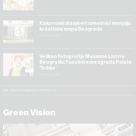
Kako ruski dizajneri i umetnici menjaju
kreativnu mapu Beograda
09.06.2026
Velikan fotografije Massimo Listri u
Beogradu: Fascinira me zgrada Palate
'Srbije'
29.05.2026
SVE VESTI IZ RUBRIKE INSPIRACIJA
Green Vision