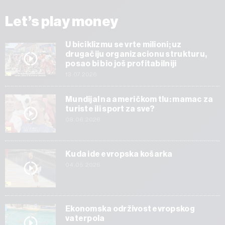
Let’s play money
U biciklizmu se vrte milioni; uz
drugačiju organizacionu strukturu,
posao bi bio još profitabilniji
13.07.2026
Mundijal na američkom tlu: mamac za
turiste ili sport za sve?
08.06.2026
Kuda ide evropska košarka
04.05.2026
Ekonomska održivost evropskog
vaterpola