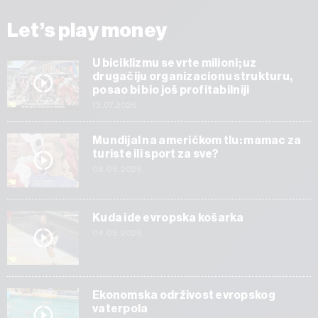
Let’s play money
U biciklizmu se vrte milioni; uz
drugačiju organizacionu strukturu,
posao bi bio još profitabilniji
13.07.2026
Mundijal na američkom tlu: mamac za
turiste ili sport za sve?
08.06.2026
Kuda ide evropska košarka
04.05.2026
Ekonomska održivost evropskog
vaterpola