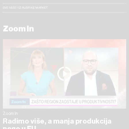
SVE VESTI IZ RUBRIKE MARKET
Zoom In
Zoom In
Radimo više, a manja produkcija
nego u EU