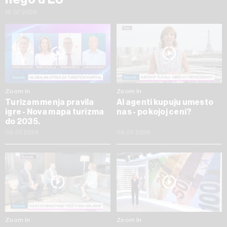
16.07.2026
Zoom In
Zoom In
Turizam menja pravila
AI agenti kupuju umesto
igre - Nova mapa turizma
nas - po kojoj ceni?
do 2035.
09.07.2026
09.07.2026
Zoom In
Zoom In