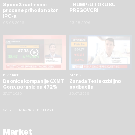
SpaceX nadmašio
TRUMP: U TOKU SU
procene prihoda nakon
PREGOVORI
IPO-a
05.08.2026
03.08.2026
Biz Flash
Biz Flash
Deonice kompanije CXMT
Zarada Tesle ozbiljno
Corp. porasle na 472%
podbacila
27.07.2026
23.07.2026
SVE VESTI IZ RUBRIKE BIZ FLASH
Market