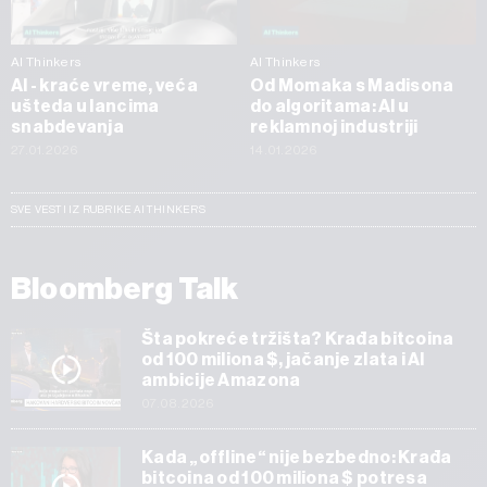
AI Thinkers
AI Thinkers
AI - kraće vreme, veća
Od Momaka s Madisona
ušteda u lancima
do algoritama: AI u
snabdevanja
reklamnoj industriji
27.01.2026
14.01.2026
SVE VESTI IZ RUBRIKE AI THINKERS
Bloomberg Talk
Šta pokreće tržišta? Krađa bitcoina
od 100 miliona $, jačanje zlata i AI
ambicije Amazona
07.08.2026
Kada „offline“ nije bezbedno: Krađa
bitcoina od 100 miliona $ potresa