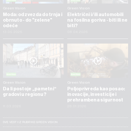
Green Vision
Green Vision
Moda: od zvezda do trnja i
Električni i/ili automobili
obrnuto - do "zelene"
na fosilna goriva - biti ili ne
odeće
biti?
13.05.2026
08.04.2026
Green Vision
Green Vision
Da li postoje „pametni“
Poljoprivreda kao posao:
gradovi u regionu?
inovacije, investicije i
prehrambena sigurnost
11.03.2026
28.01.2026
SVE VESTI IZ RUBRIKE GREEN VISION