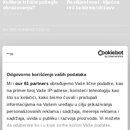
Koliko je tržište pobeglo
Rezilijentnost - ključna
obrazovanju?
reč za biznis i državu
02.07.2026
26.06.2026
SVE VESTI IZ RUBRIKE ZOOM IN
Businessweek Adria
Korisnici GLP-1 lijekova mršave,
ekonomija se deblja
Odgovorno korišćenje vaših podataka
29.01.2026
Mi i
our 61 partners
obrađujemo Vaše lične podatke, kao
na primer broj Vaše IP-adrese, koristeći tehnologiju kao
Visok trošak selidbe kompanija iz Kine
što su kolačići, kako bismo čuvali i pristupali
05.12.2025
informacijama na Vašem uređaju u cilju prikazivanja
personalizovanih reklama i sadržaja, merenja reklama i
sadržaja, uvida u publiku i razvoja proizvoda. Vi možete
da odaberete ko i u koje svrhe koristi Vaše podatke.
Privatni letovi postaju dostupan