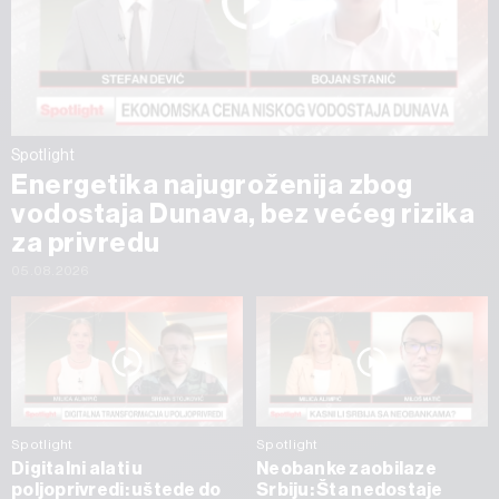
Spotlight
Energetika najugroženija zbog
vodostaja Dunava, bez većeg rizika
za privredu
05.08.2026
Spotlight
Spotlight
Digitalni alati u
Neobanke zaobilaze
poljoprivredi: uštede do
Srbiju: Šta nedostaje