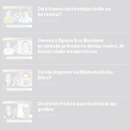
Da li trgovci potcenjuju rizike na
berzama?
06.08.2026
Owens o SpaceX-u: Muskove
projekcije prihoda ne deluju realno, AI
biznis i dalje visokorizičan
05.08.2026
Da li je dogovor na Bliskom istoku
blizu?
04.08.2026
Dražetić: Fed će pauzirati do kraja
godine
30.07.2026