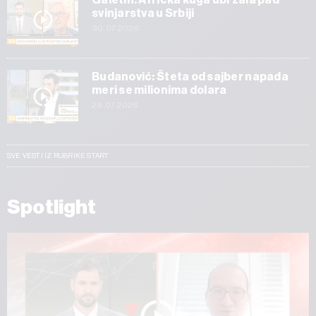
svinjarstva u Srbiji
30.07.2026
Budanović: Šteta od sajber napada
meri se milionima dolara
29.07.2026
SVE VESTI IZ RUBRIKE START
Spotlight