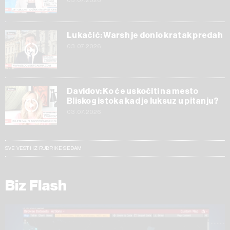
03.07.2026
Lukačić: Warsh je donio kratak predah
03.07.2026
Davidov: Ko će uskočiti na mesto
Bliskog istoka kad je luksuz u pitanju?
03.07.2026
SVE VESTI IZ RUBRIKE SEDAM
Biz Flash