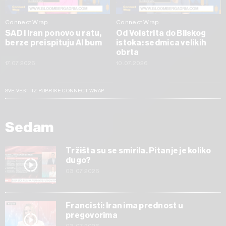
Connect Wrap
Connect Wrap
SAD i Iran ponovo u ratu,
Od Volstrita do Bliskog
berze preispituju AI bum
istoka: sedmica velikih
obrta
17.07.2026
10.07.2026
SVE VESTI IZ RUBRIKE CONNECT WRAP
Sedam
Tržišta su se smirila. Pitanje je koliko
dugo?
03.07.2026
Francisti: Iran ima prednost u
pregovorima