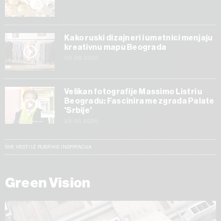
Kako ruski dizajneri i umetnici menjaju
kreativnu mapu Beograda
09.06.2026
Velikan fotografije Massimo Listri u
Beogradu: Fascinira me zgrada Palate
'Srbije'
29.05.2026
SVE VESTI IZ RUBRIKE INSPIRACIJA
Green Vision