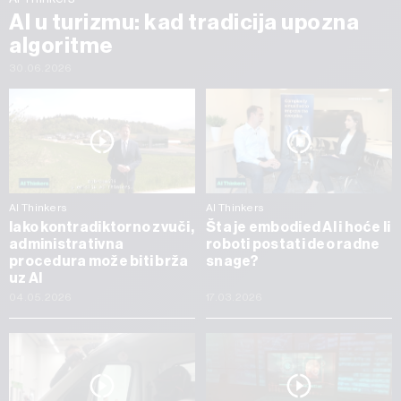
AI u turizmu: kad tradicija upozna
algoritme
30.06.2026
AI Thinkers
AI Thinkers
Iako kontradiktorno zvuči,
Šta je embodied AI i hoće li
administrativna
roboti postati deo radne
procedura može biti brža
snage?
uz AI
04.05.2026
17.03.2026