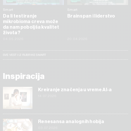
Smart
Smart
Da li testiranje
Brainspan i liderstvo
mikrobioma creva može
da nam poboljša kvalitet
života?
04.05.2026
20.04.2026
SVE VESTI IZ RUBRIKE SMART
Inspiracija
Kreiranje značenja u vreme AI-a
14.07.2026
Renesansa analognih hobija
03.07.2026