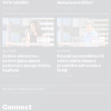
40% i viši ROI
domaćem tržištu?
04.08.2026
03.08.2026
Spotlight
Spotlight
Zelene obveznice -
Kineski automobili na 10
potencijalno glavni
odsto udela ukupno
pokretač razvoja tržišta
prodatih novih vozila u
kapitala
Srbiji
30.07.2026
29.07.2026
SVE VESTI IZ RUBRIKE SPOTLIGHT
Connect