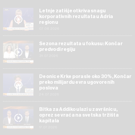
Letnje zatišje otkriva snagu
korporativnih rezultata u Adria
regionu
07.08.2026
Sezona rezultata u fokusu: Končar
predvodi regiju
31.07.2026
Deonice Krke porasle oko 30%, Končar
preko milijardu evra ugovorenih
poslova
24.07.2026
Bitka za Addiko ulazi u završnicu,
oprez se vraća na svetska tržišta
kapitala
17.07.2026