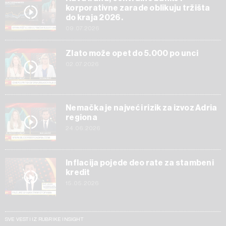
korporativne zarade oblikuju tržišta
do kraja 2026.
09.07.2026
Zlato može opet do 5.000 po unci
02.07.2026
Nemačka je najveći rizik za izvoz Adria
regiona
24.06.2026
Inflacija pojede deo rate za stambeni
kredit
15.05.2026
SVE VESTI IZ RUBRIKE INSIGHT