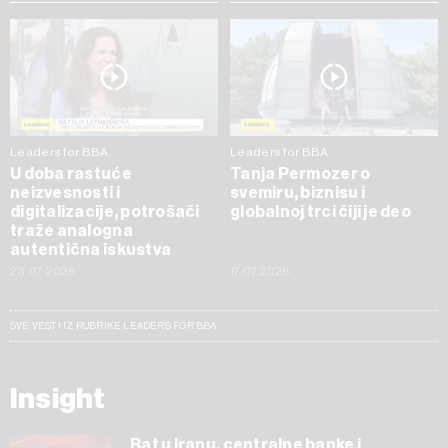
Leaders for BBA
Leaders for BBA
U doba rastuće
Tanja Permozer o
neizvesnosti i
svemiru, biznisu i
digitalizacije, potrošači
globalnoj trci čiji je deo
traže analogna
autentična iskustva
23.07.2026
17.07.2026
SVE VESTI IZ RUBRIKE LEADERS FOR BBA
Insight
Rat u Iranu, centralne banke i