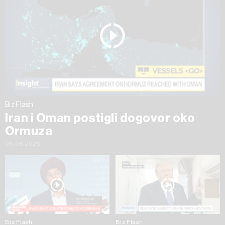
Biz Flash
Iran i Oman postigli dogovor oko
Ormuza
06.08.2026
Biz Flash
Biz Flash