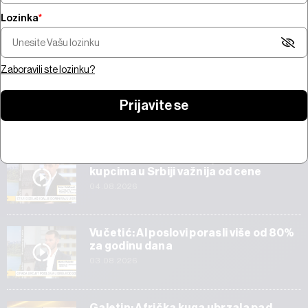
Lozinka
*
Šta pokreće trži
Pregled nedelje - pregovori na
bitcoina od 100 mi
Bliskom istoku, snažne zarade,
jačanje zlata i AI 
prvi rezultati SpaceX-a
Amazona
Zaboravili ste lozinku?
Prijavite se
Start
Veličković: Tehnička ispravnost vozila
kupcima u Srbiji važnija od cene
04.08.2026
Vučetić: AI poslovi porasli više od 80%
za godinu dana
03.08.2026
Galetin: Afrička kuga ubrzala pad