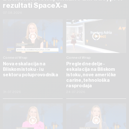
rezultati SpaceX-a
07.08.2026
Connect Wrap
Connect Wrap
Nova eskalacija na
Pregled nedelje -
Bliskom istoku - i u
eskalacija na Bliskom
sektoru poluprovodnika
istoku, nove američke
carine, tehnološka
rasprodaja
31.07.2026
24.07.2026