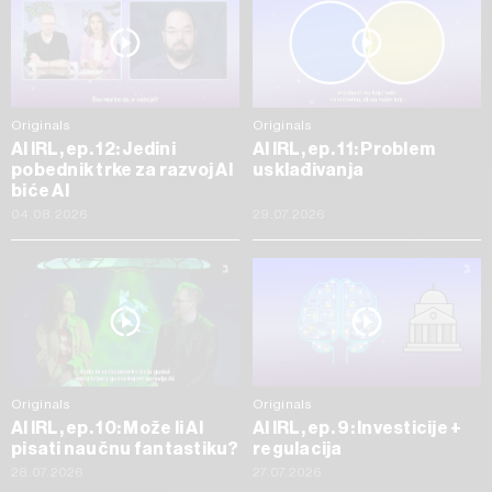
Originals
Originals
AI IRL, ep. 12: Jedini
AI IRL, ep. 11: Problem
pobednik trke za razvoj AI
usklađivanja
biće AI
04.08.2026
29.07.2026
Originals
Originals
AI IRL, ep. 10: Može li AI
AI IRL, ep. 9: Investicije +
pisati naučnu fantastiku?
regulacija
28.07.2026
27.07.2026