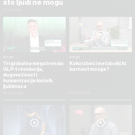
što ljudi ne mogu
17.07.2026
Smart
Smart
Tri globalna megatrenda:
Kako izbeći metabolički
GLP-1 revolucija,
burnout mozga?
dugovečnost i
humanizacija kućnih
ljubimaca
19.06.2026
28.05.2026