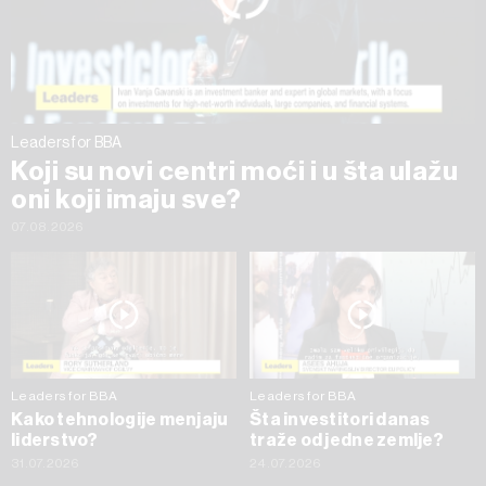
trenutku opozvati bez negativnih posledica.
Leaders for BBA
Koji su novi centri moći i u šta ulažu
oni koji imaju sve?
07.08.2026
Leaders for BBA
Leaders for BBA
Kako tehnologije menjaju
Šta investitori danas
liderstvo?
traže od jedne zemlje?
31.07.2026
24.07.2026