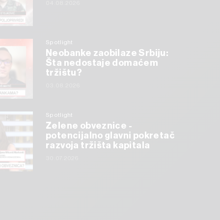
04.08.2026
Spotlight
Neobanke zaobilaze Srbiju:
Šta nedostaje domaćem
tržištu?
03.08.2026
Spotlight
Zelene obveznice -
potencijalno glavni pokretač
razvoja tržišta kapitala
30.07.2026