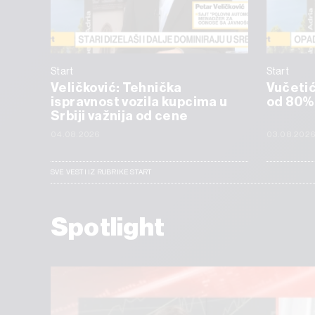
Start
Start
Veličković: Tehnička
Vučetić:
ispravnost vozila kupcima u
od 80%
Srbiji važnija od cene
04.08.2026
03.08.202
SVE VESTI IZ RUBRIKE START
Spotlight