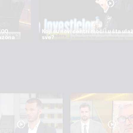
100
Koji su novi centri moći i u šta ula
mazona
sve?