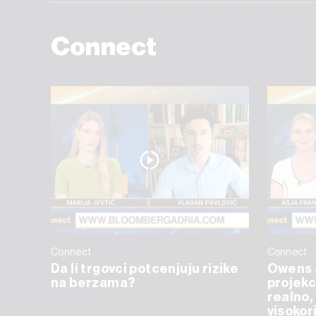
Connect
Connect
Connect
Da li trgovci potcenjuju rizike
Owens 
na berzama?
projekc
realno, 
visokor