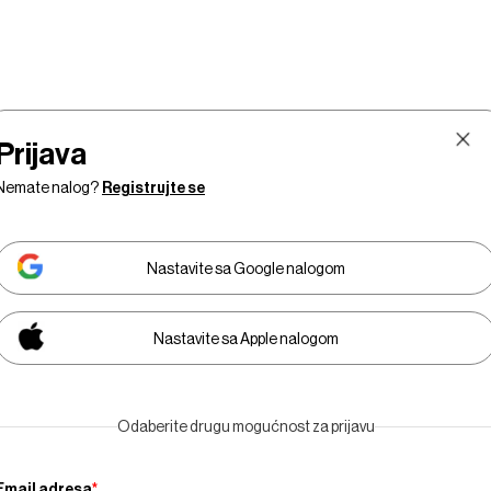
Prijava
Nemate nalog?
Registrujte se
Nastavite sa Google nalogom
Nastavite sa Apple nalogom
Tržište
Prestiž
Tehnologija
Businessweek Adri
Odaberite drugu mogućnost za prijavu
Email adresa
*