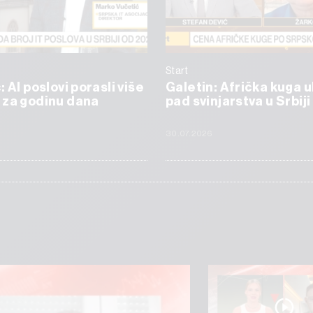
Start
 AI poslovi porasli više
Galetin: Afrička kuga 
 za godinu dana
pad svinjarstva u Srbiji
6
30.07.2026