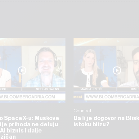
Connect
o SpaceX-u: Muskove
Da li je dogovor na Bli
ije prihoda ne deluju
istoku blizu?
AI biznis i dalje
izičan