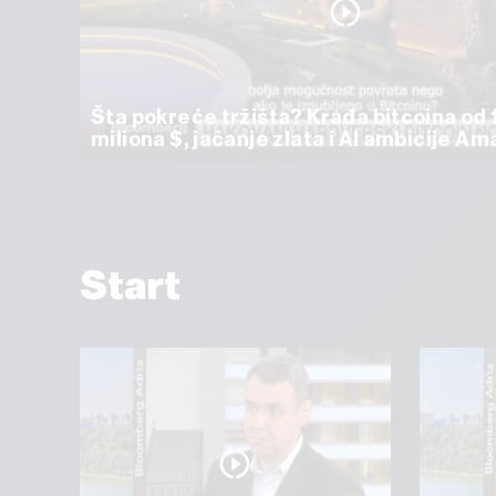
Šta pokreće tržišta? Krađa bitcoina od 
miliona $, jačanje zlata i AI ambicije A
Start