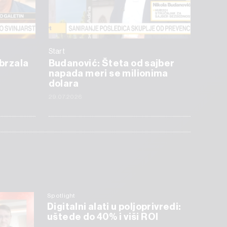
Start
ubrzala
Budanović: Šteta od sajber
napada meri se milionima
dolara
29.07.2026
Spotlight
Digitalni alati u poljoprivredi:
uštede do 40% i viši ROI