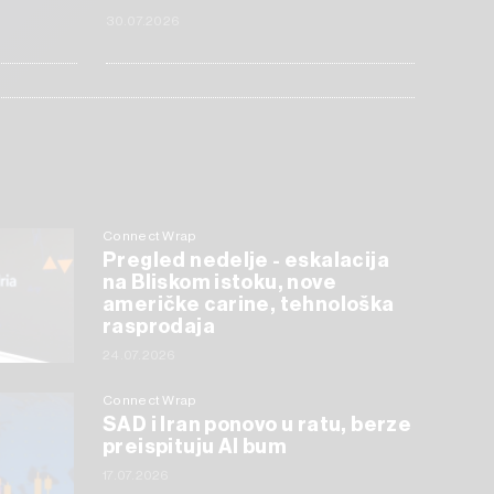
30.07.2026
Connect Wrap
Pregled nedelje - eskalacija
na Bliskom istoku, nove
američke carine, tehnološka
rasprodaja
24.07.2026
Connect Wrap
SAD i Iran ponovo u ratu, berze
preispituju AI bum
17.07.2026