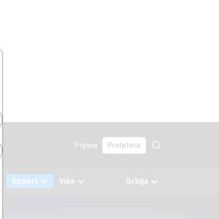
Prijava
Pretplata
a
Expert
Više
Srbija