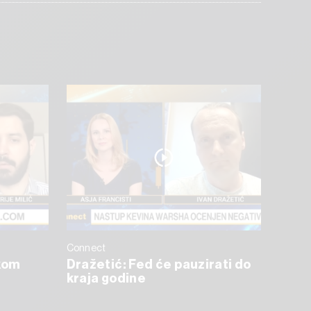
Connect
skom
Dražetić: Fed će pauzirati do
kraja godine