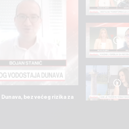
 Dunava, bez većeg rizika za