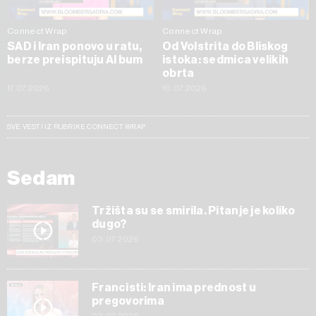
Connect Wrap
Connect Wrap
SAD i Iran ponovo u ratu,
Od Volstrita do Bliskog
berze preispituju AI bum
istoka: sedmica velikih
obrta
17.07.2026
10.07.2026
SVE VESTI IZ RUBRIKE CONNECT WRAP
Sedam
Tržišta su se smirila. Pitanje je koliko
dugo?
03.07.2026
Francisti: Iran ima prednost u
pregovorima