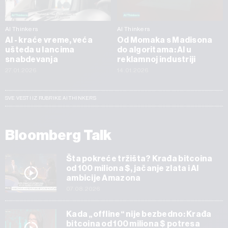
AI Thinkers
AI Thinkers
AI - kraće vreme, veća
Od Momaka s Madisona
ušteda u lancima
do algoritama: AI u
snabdevanja
reklamnoj industriji
27.01.2026
14.01.2026
SVE VESTI IZ RUBRIKE AI THINKERS
Bloomberg Talk
Šta pokreće tržišta? Krađa bitcoina
od 100 miliona $, jačanje zlata i AI
ambicije Amazona
07.08.2026
Kada „offline“ nije bezbedno: Krađa
bitcoina od 100 miliona $ potresa