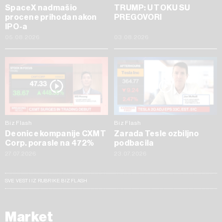
SpaceX nadmašio
TRUMP: U TOKU SU
procene prihoda nakon
PREGOVORI
IPO-a
05.08.2026
03.08.2026
Biz Flash
Biz Flash
Deonice kompanije CXMT
Zarada Tesle ozbiljno
Corp. porasle na 472%
podbacila
27.07.2026
23.07.2026
SVE VESTI IZ RUBRIKE BIZ FLASH
Market