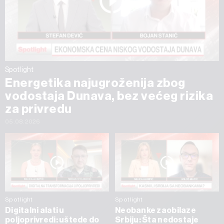
Spotlight
Energetika najugroženija zbog
vodostaja Dunava, bez većeg rizika
za privredu
05.08.2026
Spotlight
Spotlight
Digitalni alati u
Neobanke zaobilaze
poljoprivredi: uštede do
Srbiju: Šta nedostaje