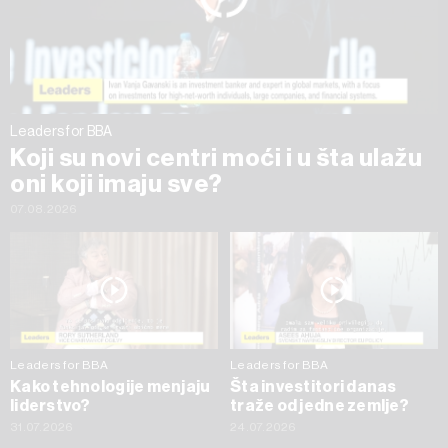
trenutku opozvati bez negativnih posledica.
Leaders for BBA
Koji su novi centri moći i u šta ulažu
oni koji imaju sve?
07.08.2026
Leaders for BBA
Leaders for BBA
Kako tehnologije menjaju
Šta investitori danas
liderstvo?
traže od jedne zemlje?
31.07.2026
24.07.2026