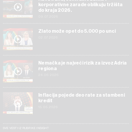
korporativne zarade oblikuju tržišta
do kraja 2026.
09.07.2026
Zlato može opet do 5.000 po unci
02.07.2026
Nemačka je najveći rizik za izvoz Adria
regiona
24.06.2026
Inflacija pojede deo rate za stambeni
kredit
15.05.2026
SVE VESTI IZ RUBRIKE INSIGHT