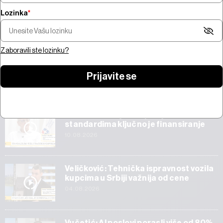
Lozinka
*
Za usklađivanje kompanija sa
Pregled nedelje -
zelenim standardima ključno
Bliskom istoku, s
je finansiranje
prvi rezultati Sp
Zaboravili ste lozinku?
Prijavite se
Start
Za usklađivanje kompanija sa zelenim
standardima ključno je finansiranje
10.08.2026
Veličković: Tehnička ispravnost vozila
kupcima u Srbiji važnija od cene
04.08.2026
Vučetić: AI poslovi porasli više od 80%