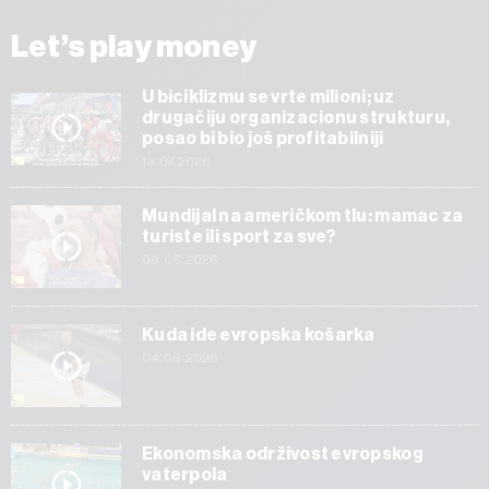
Let’s play money
U biciklizmu se vrte milioni; uz
drugačiju organizacionu strukturu,
posao bi bio još profitabilniji
13.07.2026
Mundijal na američkom tlu: mamac za
turiste ili sport za sve?
08.06.2026
Kuda ide evropska košarka
04.05.2026
Ekonomska održivost evropskog
vaterpola