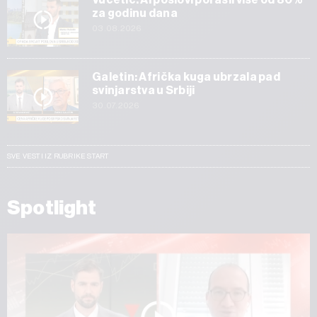
za godinu dana
03.08.2026
Galetin: Afrička kuga ubrzala pad
svinjarstva u Srbiji
30.07.2026
SVE VESTI IZ RUBRIKE START
Spotlight