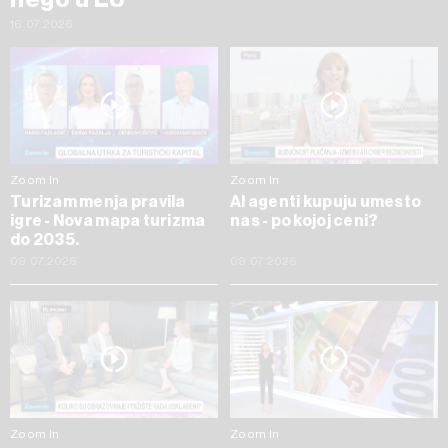
16.07.2026
Zoom In
Zoom In
Turizam menja pravila
AI agenti kupuju umesto
igre - Nova mapa turizma
nas - po kojoj ceni?
do 2035.
09.07.2026
09.07.2026
Zoom In
Zoom In