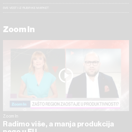
SVE VESTI IZ RUBRIKE MARKET
Zoom In
Zoom In
Radimo više, a manja produkcija
nego u EU