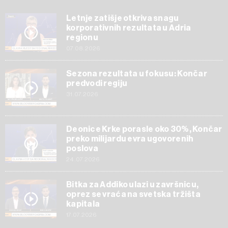
Letnje zatišje otkriva snagu
korporativnih rezultata u Adria
regionu
07.08.2026
Sezona rezultata u fokusu: Končar
predvodi regiju
31.07.2026
Deonice Krke porasle oko 30%, Končar
preko milijardu evra ugovorenih
poslova
24.07.2026
Bitka za Addiko ulazi u završnicu,
oprez se vraća na svetska tržišta
kapitala
17.07.2026