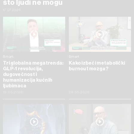
što ljudi ne mogu
17.07.2026
Smart
Smart
Tri globalna megatrenda:
Kako izbeći metabolički
GLP-1 revolucija,
burnout mozga?
dugovečnost i
humanizacija kućnih
ljubimaca
19.06.2026
28.05.2026