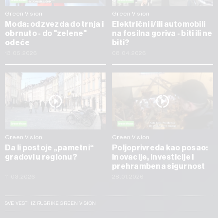
Green Vision
Green Vision
Moda: od zvezda do trnja i
Električni i/ili automobili
obrnuto - do "zelene"
na fosilna goriva - biti ili ne
odeće
biti?
13.05.2026
08.04.2026
Green Vision
Green Vision
Da li postoje „pametni“
Poljoprivreda kao posao:
gradovi u regionu?
inovacije, investicije i
prehrambena sigurnost
11.03.2026
28.01.2026
SVE VESTI IZ RUBRIKE GREEN VISION