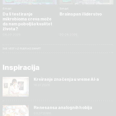
Smart
Smart
Da li testiranje
Brainspan i liderstvo
mikrobioma creva može
da nam poboljša kvalitet
života?
04.05.2026
20.04.2026
SVE VESTI IZ RUBRIKE SMART
Inspiracija
Kreiranje značenja u vreme AI-a
14.07.2026
Renesansa analognih hobija
03.07.2026