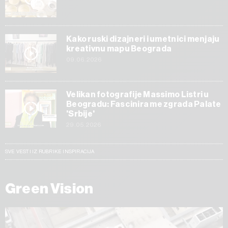
Kako ruski dizajneri i umetnici menjaju
kreativnu mapu Beograda
09.06.2026
Velikan fotografije Massimo Listri u
Beogradu: Fascinira me zgrada Palate
'Srbije'
29.05.2026
SVE VESTI IZ RUBRIKE INSPIRACIJA
Green Vision