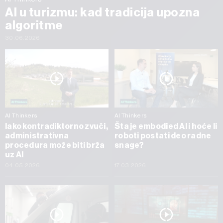
AI u turizmu: kad tradicija upozna
algoritme
30.06.2026
AI Thinkers
AI Thinkers
Iako kontradiktorno zvuči,
Šta je embodied AI i hoće li
administrativna
roboti postati deo radne
procedura može biti brža
snage?
uz AI
04.05.2026
17.03.2026