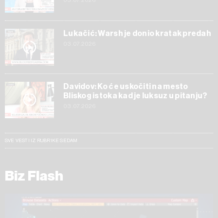
03.07.2026
Lukačić: Warsh je donio kratak predah
03.07.2026
Davidov: Ko će uskočiti na mesto
Bliskog istoka kad je luksuz u pitanju?
03.07.2026
SVE VESTI IZ RUBRIKE SEDAM
Biz Flash