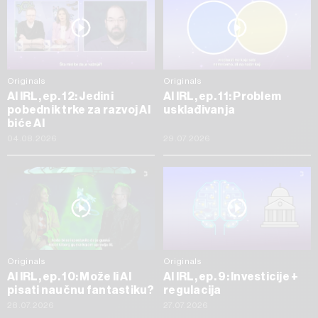
Originals
Originals
AI IRL, ep. 12: Jedini
AI IRL, ep. 11: Problem
pobednik trke za razvoj AI
usklađivanja
biće AI
04.08.2026
29.07.2026
Originals
Originals
AI IRL, ep. 10: Može li AI
AI IRL, ep. 9: Investicije +
pisati naučnu fantastiku?
regulacija
28.07.2026
27.07.2026