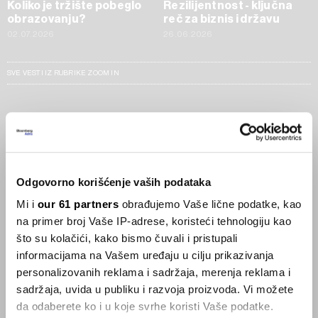
Koliko je tržište pobeglo
Rezilijentnost - ključna
obrazovanju?
reč za biznis i državu
02.07.2026
26.06.2026
SVE VESTI IZ RUBRIKE ZOOM IN
Businessweek Adria
Korisnici GLP-1 lijekova mršave,
ekonomija se deblja
Odgovorno korišćenje vaših podataka
29.01.2026
Mi i
our 61 partners
obrađujemo Vaše lične podatke, kao
na primer broj Vaše IP-adrese, koristeći tehnologiju kao
Visok trošak selidbe kompanija iz Kine
što su kolačići, kako bismo čuvali i pristupali
05.12.2025
informacijama na Vašem uređaju u cilju prikazivanja
personalizovanih reklama i sadržaja, merenja reklama i
sadržaja, uvida u publiku i razvoja proizvoda. Vi možete
da odaberete ko i u koje svrhe koristi Vaše podatke.
Privatni letovi postaju dostupan