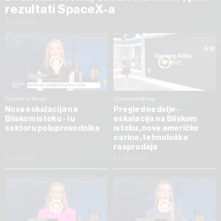
rezultati SpaceX-a
07.08.2026
Connect Wrap
Connect Wrap
Nova eskalacija na
Pregled nedelje -
Bliskom istoku - i u
eskalacija na Bliskom
sektoru poluprovodnika
istoku, nove američke
carine, tehnološka
rasprodaja
31.07.2026
24.07.2026