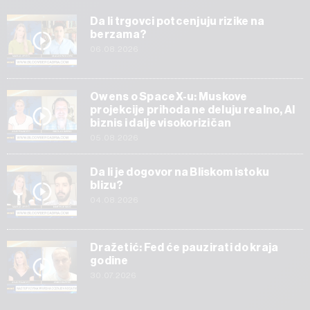
Da li trgovci potcenjuju rizike na
berzama?
06.08.2026
Owens o SpaceX-u: Muskove
projekcije prihoda ne deluju realno, AI
biznis i dalje visokorizičan
05.08.2026
Da li je dogovor na Bliskom istoku
blizu?
04.08.2026
Dražetić: Fed će pauzirati do kraja
godine
30.07.2026