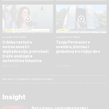
Leaders for BBA
Leaders for BBA
U doba rastuće
Tanja Permozer o
neizvesnosti i
svemiru, biznisu i
digitalizacije, potrošači
globalnoj trci čiji je deo
traže analogna
autentična iskustva
23.07.2026
17.07.2026
SVE VESTI IZ RUBRIKE LEADERS FOR BBA
Insight
Rat u Iranu, centralne banke i