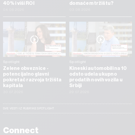
40% i viši ROI
domaćem tržištu?
04.08.2026
03.08.2026
Spotlight
Spotlight
Zelene obveznice -
Kineski automobili na 10
potencijalno glavni
odsto udela ukupno
pokretač razvoja tržišta
prodatih novih vozila u
kapitala
Srbiji
30.07.2026
29.07.2026
SVE VESTI IZ RUBRIKE SPOTLIGHT
Connect