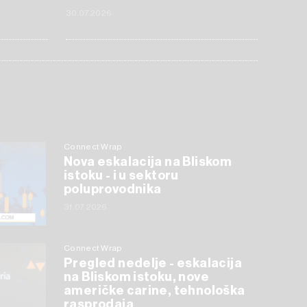
30.07.2026
Connect Wrap
Nova eskalacija na Bliskom
istoku - i u sektoru
poluprovodnika
31.07.2026
Connect Wrap
Pregled nedelje - eskalacija
na Bliskom istoku, nove
američke carine, tehnološka
rasprodaja