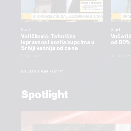
Start
Start
Veličković: Tehnička
Vučetić:
ispravnost vozila kupcima u
od 80%
Srbiji važnija od cene
04.08.2026
03.08.202
SVE VESTI IZ RUBRIKE START
Spotlight