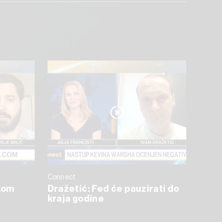
Connect
skom
Dražetić: Fed će pauzirati do
kraja godine