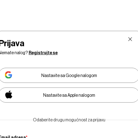
Prijava
Nemate nalog?
Registrujte se
Nastavite sa Google nalogom
Nastavite sa Apple nalogom
Tržište
Prestiž
Tehnologija
Businessweek Adri
Odaberite drugu mogućnost za prijavu
Email adresa
*