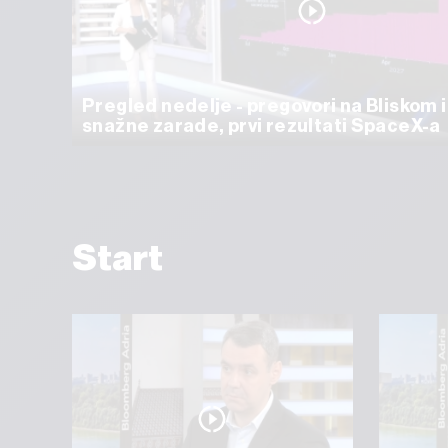
Pregled nedelje - pregovori na Bliskom 
snažne zarade, prvi rezultati SpaceX-a
Start