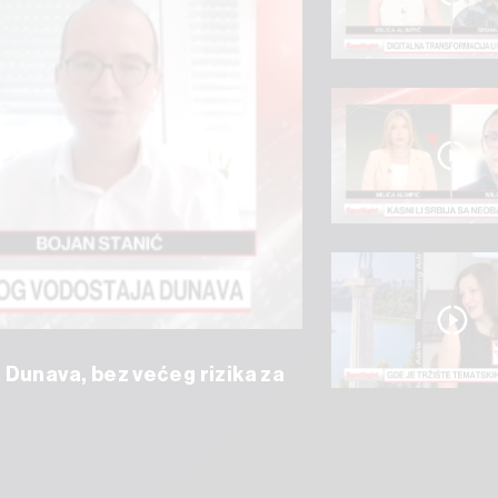
 Dunava, bez većeg rizika za