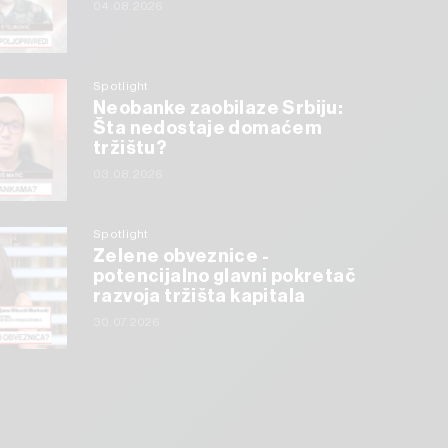
04.08.2026
Spotlight
Neobanke zaobilaze Srbiju:
Šta nedostaje domaćem
tržištu?
03.08.2026
Spotlight
Zelene obveznice -
potencijalno glavni pokretač
razvoja tržišta kapitala
30.07.2026