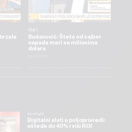
Start
ubrzala
Budanović: Šteta od sajber
napada meri se milionima
dolara
29.07.2026
Spotlight
Digitalni alati u poljoprivredi:
uštede do 40% i viši ROI