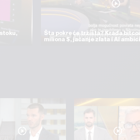
istoku,
Šta pokreće tržišta? Krađa bitco
miliona $, jačanje zlata i AI amb