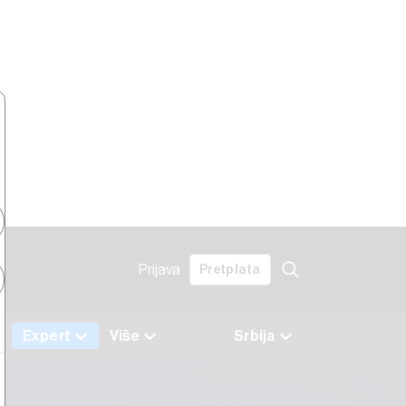
Prijava
Pretplata
a
Expert
Više
Srbija