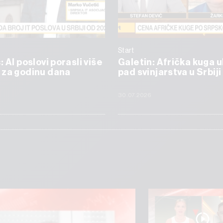
Start
 AI poslovi porasli više
Galetin: Afrička kuga 
 za godinu dana
pad svinjarstva u Srbiji
6
30.07.2026