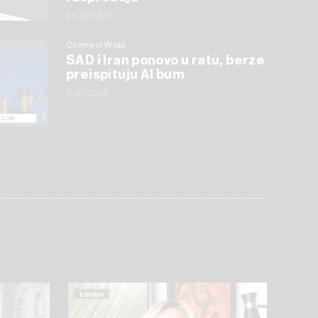
24.07.2026
Connect Wrap
SAD i Iran ponovo u ratu, berze
preispituju AI bum
17.07.2026