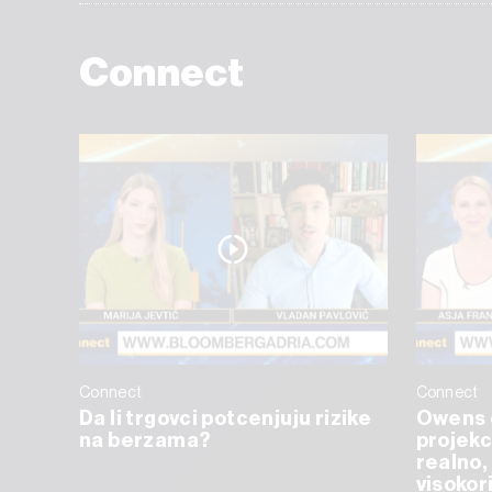
Connect
Connect
Connect
Da li trgovci potcenjuju rizike
Owens 
na berzama?
projekc
realno, 
visokor