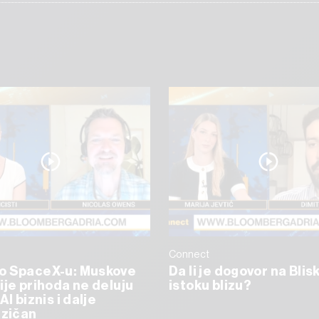
Connect
o SpaceX-u: Muskove
Da li je dogovor na Bli
ije prihoda ne deluju
istoku blizu?
AI biznis i dalje
izičan