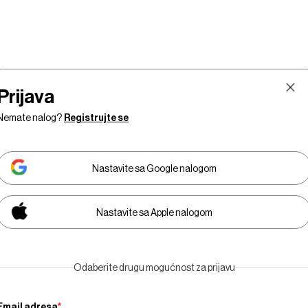
Prijava
Nemate nalog?
Registrujte se
Nastavite sa Google nalogom
Nastavite sa Apple nalogom
Tržište
Prestiž
Tehnologija
Businessweek Adri
Odaberite drugu mogućnost za prijavu
Email adresa
*