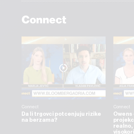
Connect
Connect
Connect
Da li trgovci potcenjuju rizike
Owens 
na berzama?
projekc
realno, 
visokor