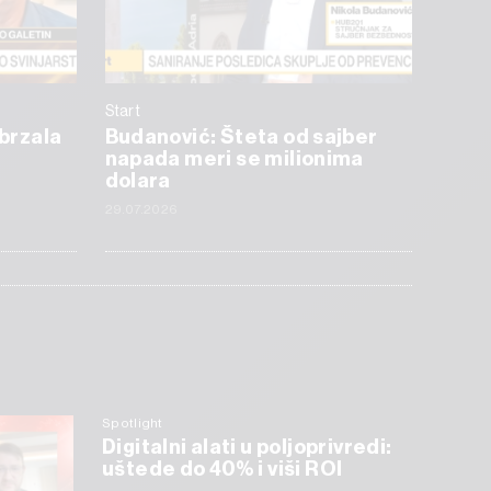
Start
ubrzala
Budanović: Šteta od sajber
napada meri se milionima
dolara
29.07.2026
Spotlight
Digitalni alati u poljoprivredi:
uštede do 40% i viši ROI