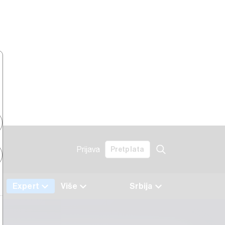
Prijava
Pretplata
a
Expert
Više
Srbija