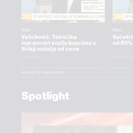
Start
Start
Veličković: Tehnička
Vučetić:
ispravnost vozila kupcima u
od 80%
Srbiji važnija od cene
04.08.2026
03.08.202
SVE VESTI IZ RUBRIKE START
Spotlight