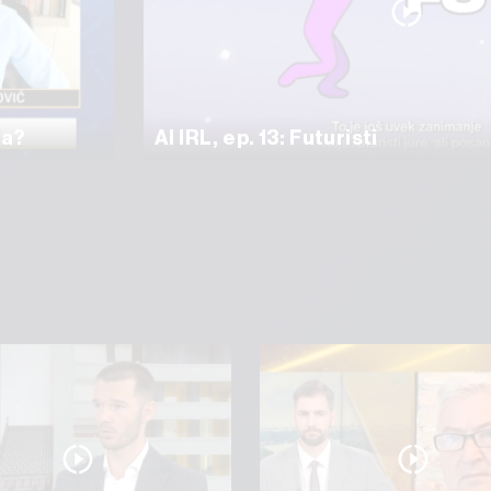
ma?
AI IRL, ep. 13: Futuristi