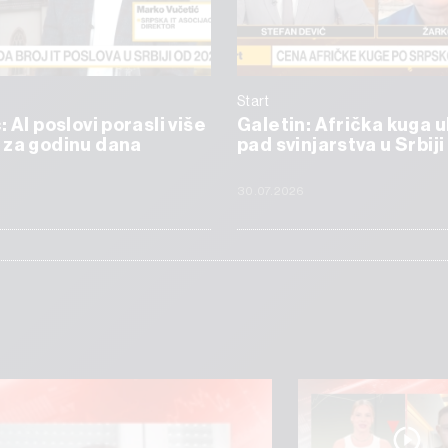
Start
 AI poslovi porasli više
Galetin: Afrička kuga 
 za godinu dana
pad svinjarstva u Srbiji
6
30.07.2026