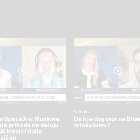
Connect
o SpaceX-u: Muskove
Da li je dogovor na Bli
ije prihoda ne deluju
istoku blizu?
AI biznis i dalje
izičan