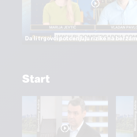
Da li trgovci potcenjuju rizike na berza
Start