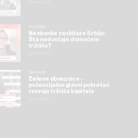
04.08.2026
Spotlight
Neobanke zaobilaze Srbiju:
Šta nedostaje domaćem
tržištu?
03.08.2026
Spotlight
Zelene obveznice -
potencijalno glavni pokretač
razvoja tržišta kapitala
30.07.2026