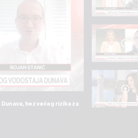
 Dunava, bez većeg rizika za