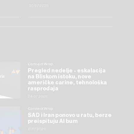
30.07.2026
Connect Wrap
Pregled nedelje - eskalacija
na Bliskom istoku, nove
američke carine, tehnološka
rasprodaja
24.07.2026
Connect Wrap
SAD i Iran ponovo u ratu, berze
preispituju AI bum
17.07.2026