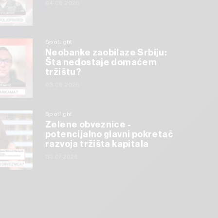
04.08.2026
Spotlight
Neobanke zaobilaze Srbiju:
Šta nedostaje domaćem
tržištu?
03.08.2026
Spotlight
Zelene obveznice -
potencijalno glavni pokretač
razvoja tržišta kapitala
30.07.2026