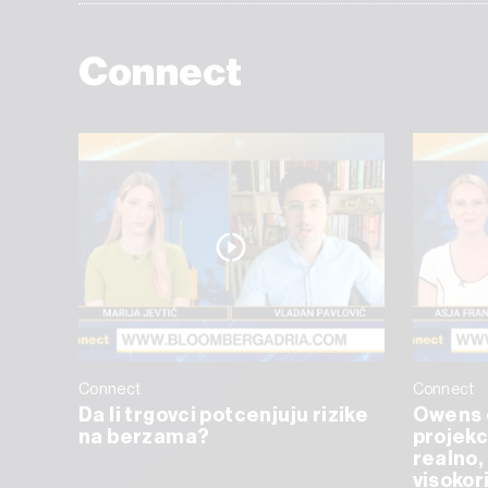
Connect
Connect
Connect
Da li trgovci potcenjuju rizike
Owens 
na berzama?
projekc
realno, 
visokor