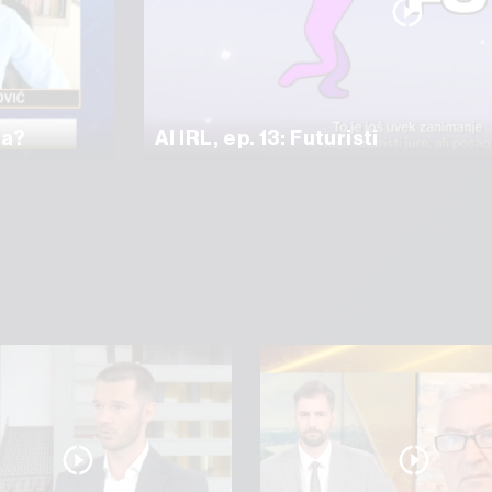
ma?
AI IRL, ep. 13: Futuristi