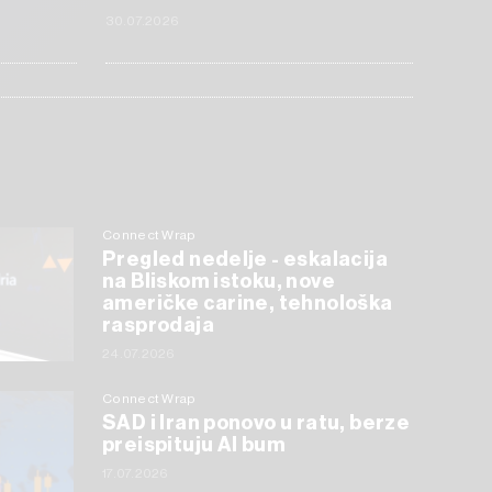
30.07.2026
Connect Wrap
Pregled nedelje - eskalacija
na Bliskom istoku, nove
američke carine, tehnološka
rasprodaja
24.07.2026
Connect Wrap
SAD i Iran ponovo u ratu, berze
preispituju AI bum
17.07.2026