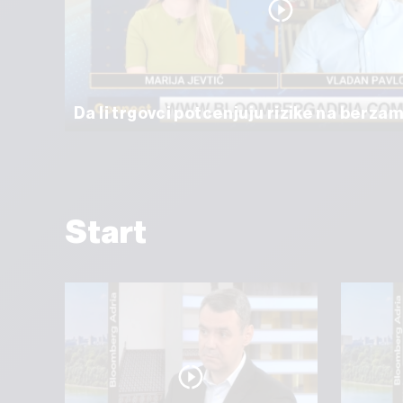
Da li trgovci potcenjuju rizike na berza
Start