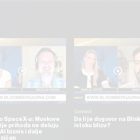
Connect
o SpaceX-u: Muskove
Da li je dogovor na Bli
ije prihoda ne deluju
istoku blizu?
AI biznis i dalje
izičan