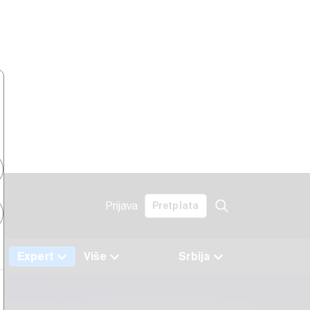
Prijava
Pretplata
a
Expert
Više
Srbija