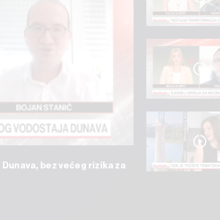
 Dunava, bez većeg rizika za