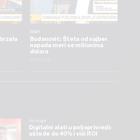
Start
ubrzala
Budanović: Šteta od sajber
napada meri se milionima
dolara
29.07.2026
Spotlight
Digitalni alati u poljoprivredi:
uštede do 40% i viši ROI