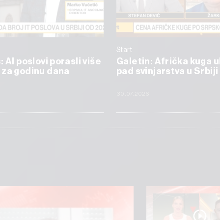
Start
 AI poslovi porasli više
Galetin: Afrička kuga 
 za godinu dana
pad svinjarstva u Srbiji
6
30.07.2026