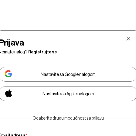
Prijava
Nemate nalog?
Registrujte se
Nastavite sa Google nalogom
Nastavite sa Apple nalogom
Tržište
Prestiž
Tehnologija
Businessweek Adri
Odaberite drugu mogućnost za prijavu
Email adresa
*