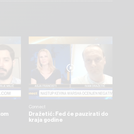
Connect
skom
Dražetić: Fed će pauzirati do
kraja godine