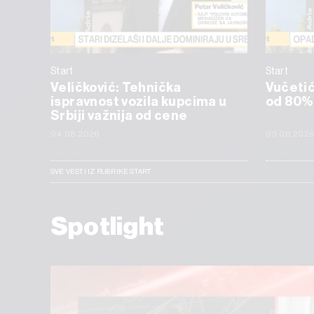
Start
Start
Veličković: Tehnička
Vučetić:
ispravnost vozila kupcima u
od 80%
Srbiji važnija od cene
04.08.2026
03.08.202
SVE VESTI IZ RUBRIKE START
Spotlight