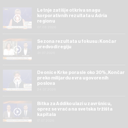
Letnje zatišje otkriva snagu
korporativnih rezultata u Adria
regionu
07.08.2026
Sezona rezultata u fokusu: Končar
predvodi regiju
31.07.2026
Deonice Krke porasle oko 30%, Končar
preko milijardu evra ugovorenih
poslova
24.07.2026
Bitka za Addiko ulazi u završnicu,
oprez se vraća na svetska tržišta
kapitala
17.07.2026