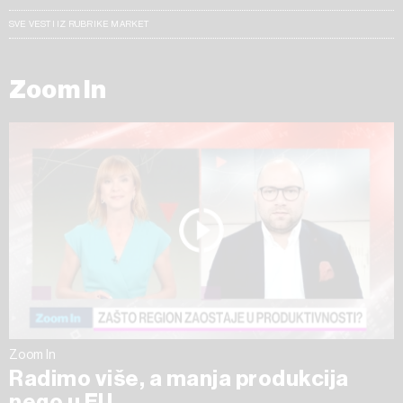
SVE VESTI IZ RUBRIKE MARKET
Zoom In
Zoom In
Radimo više, a manja produkcija
nego u EU