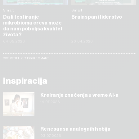
Smart
Smart
Da li testiranje
Brainspan i liderstvo
mikrobioma creva može
da nam poboljša kvalitet
života?
04.05.2026
20.04.2026
SVE VESTI IZ RUBRIKE SMART
Inspiracija
Kreiranje značenja u vreme AI-a
14.07.2026
Renesansa analognih hobija
03.07.2026