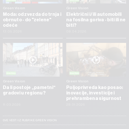
Green Vision
Green Vision
Moda: od zvezda do trnja i
Električni i/ili automobili
obrnuto - do "zelene"
na fosilna goriva - biti ili ne
odeće
biti?
13.05.2026
08.04.2026
Green Vision
Green Vision
Da li postoje „pametni“
Poljoprivreda kao posao:
gradovi u regionu?
inovacije, investicije i
prehrambena sigurnost
11.03.2026
28.01.2026
SVE VESTI IZ RUBRIKE GREEN VISION