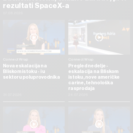
rezultati SpaceX-a
07.08.2026
Connect Wrap
Connect Wrap
Nova eskalacija na
Pregled nedelje -
Bliskom istoku - i u
eskalacija na Bliskom
sektoru poluprovodnika
istoku, nove američke
carine, tehnološka
rasprodaja
31.07.2026
24.07.2026