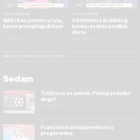
Connect Wrap
Connect Wrap
SAD i Iran ponovo u ratu,
Od Volstrita do Bliskog
berze preispituju AI bum
istoka: sedmica velikih
obrta
17.07.2026
10.07.2026
SVE VESTI IZ RUBRIKE CONNECT WRAP
Sedam
Tržišta su se smirila. Pitanje je koliko
dugo?
03.07.2026
Francisti: Iran ima prednost u
pregovorima