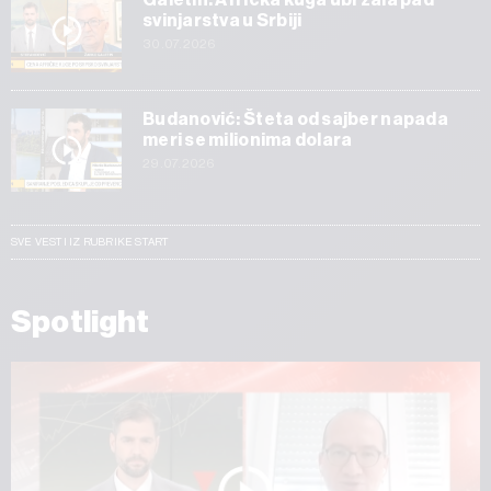
svinjarstva u Srbiji
30.07.2026
Budanović: Šteta od sajber napada
meri se milionima dolara
29.07.2026
SVE VESTI IZ RUBRIKE START
Spotlight