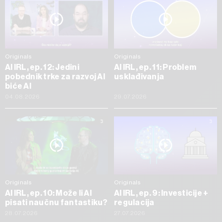
Originals
Originals
AI IRL, ep. 12: Jedini
AI IRL, ep. 11: Problem
pobednik trke za razvoj AI
usklađivanja
biće AI
04.08.2026
29.07.2026
Originals
Originals
AI IRL, ep. 10: Može li AI
AI IRL, ep. 9: Investicije +
pisati naučnu fantastiku?
regulacija
28.07.2026
27.07.2026