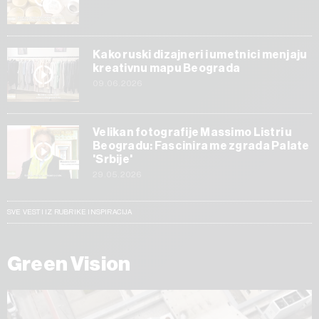
Kako ruski dizajneri i umetnici menjaju
kreativnu mapu Beograda
09.06.2026
Velikan fotografije Massimo Listri u
Beogradu: Fascinira me zgrada Palate
'Srbije'
29.05.2026
SVE VESTI IZ RUBRIKE INSPIRACIJA
Green Vision