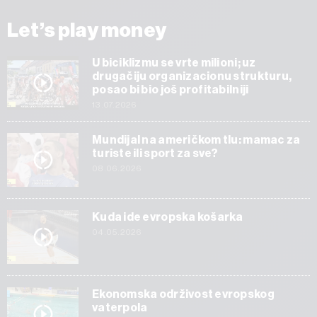
Let’s play money
U biciklizmu se vrte milioni; uz
drugačiju organizacionu strukturu,
posao bi bio još profitabilniji
13.07.2026
Mundijal na američkom tlu: mamac za
turiste ili sport za sve?
08.06.2026
Kuda ide evropska košarka
04.05.2026
Ekonomska održivost evropskog
vaterpola