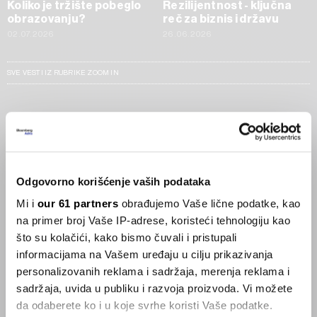
Koliko je tržište pobeglo
Rezilijentnost - ključna
obrazovanju?
reč za biznis i državu
02.07.2026
26.06.2026
SVE VESTI IZ RUBRIKE ZOOM IN
Businessweek Adria
Korisnici GLP-1 lijekova mršave,
ekonomija se deblja
Odgovorno korišćenje vaših podataka
29.01.2026
Mi i
our 61 partners
obrađujemo Vaše lične podatke, kao
na primer broj Vaše IP-adrese, koristeći tehnologiju kao
Visok trošak selidbe kompanija iz Kine
što su kolačići, kako bismo čuvali i pristupali
05.12.2025
informacijama na Vašem uređaju u cilju prikazivanja
personalizovanih reklama i sadržaja, merenja reklama i
sadržaja, uvida u publiku i razvoja proizvoda. Vi možete
da odaberete ko i u koje svrhe koristi Vaše podatke.
Privatni letovi postaju dostupan