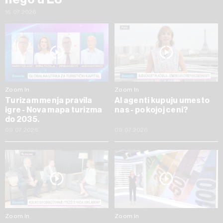
16.07.2026
Zoom In
Zoom In
Turizam menja pravila
AI agenti kupuju umesto
igre - Nova mapa turizma
nas - po kojoj ceni?
do 2035.
09.07.2026
09.07.2026
Zoom In
Zoom In