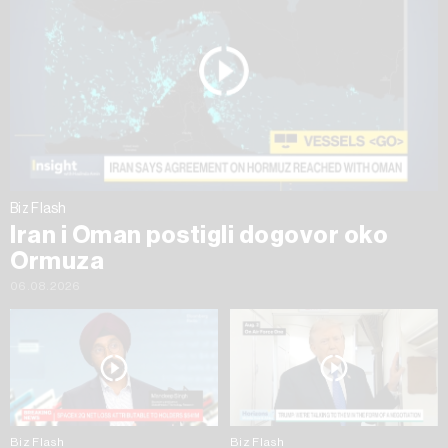
Biz Flash
Iran i Oman postigli dogovor oko
Ormuza
06.08.2026
Biz Flash
Biz Flash