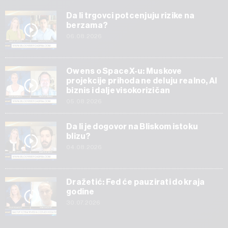
Da li trgovci potcenjuju rizike na
berzama?
06.08.2026
Owens o SpaceX-u: Muskove
projekcije prihoda ne deluju realno, AI
biznis i dalje visokorizičan
05.08.2026
Da li je dogovor na Bliskom istoku
blizu?
04.08.2026
Dražetić: Fed će pauzirati do kraja
godine
30.07.2026