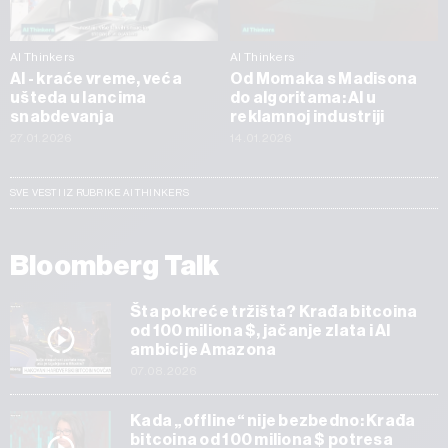
AI Thinkers
AI Thinkers
AI - kraće vreme, veća
Od Momaka s Madisona
ušteda u lancima
do algoritama: AI u
snabdevanja
reklamnoj industriji
27.01.2026
14.01.2026
SVE VESTI IZ RUBRIKE AI THINKERS
Bloomberg Talk
Šta pokreće tržišta? Krađa bitcoina
od 100 miliona $, jačanje zlata i AI
ambicije Amazona
07.08.2026
Kada „offline“ nije bezbedno: Krađa
bitcoina od 100 miliona $ potresa