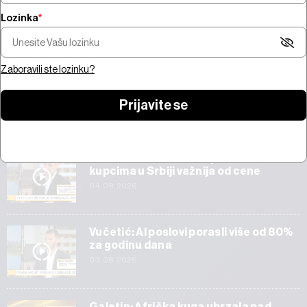
Lozinka
*
Šta pokreće trži
Pregled nedelje - pregovori na
bitcoina od 100 mi
Bliskom istoku, snažne zarade,
jačanje zlata i AI 
prvi rezultati SpaceX-a
Amazona
Zaboravili ste lozinku?
Prijavite se
Start
Veličković: Tehnička ispravnost vozila
kupcima u Srbiji važnija od cene
04.08.2026
Vučetić: AI poslovi porasli više od 80%
za godinu dana
03.08.2026
Galetin: Afrička kuga ubrzala pad