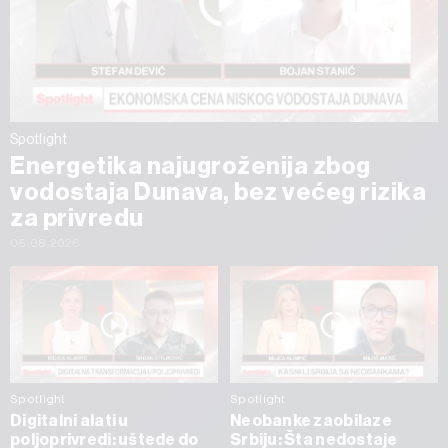
Spotlight
Energetika najugroženija zbog
vodostaja Dunava, bez većeg rizika
za privredu
05.08.2026
Spotlight
Spotlight
Digitalni alati u
Neobanke zaobilaze
poljoprivredi: uštede do
Srbiju: Šta nedostaje