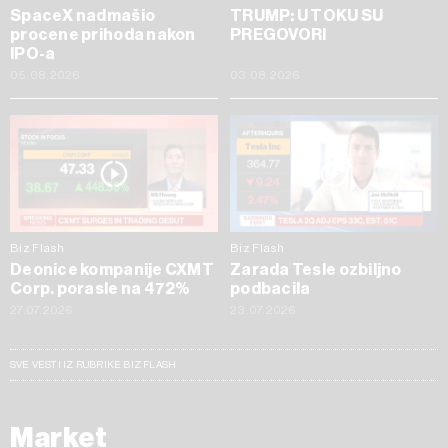
SpaceX nadmašio
TRUMP: U TOKU SU
procene prihoda nakon
PREGOVORI
IPO-a
05.08.2026
03.08.2026
Biz Flash
Biz Flash
Deonice kompanije CXMT
Zarada Tesle ozbiljno
Corp. porasle na 472%
podbacila
27.07.2026
23.07.2026
SVE VESTI IZ RUBRIKE BIZ FLASH
Market