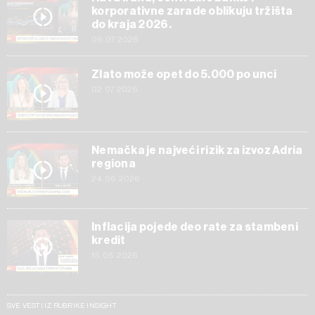
korporativne zarade oblikuju tržišta
do kraja 2026.
09.07.2026
Zlato može opet do 5.000 po unci
02.07.2026
Nemačka je najveći rizik za izvoz Adria
regiona
24.06.2026
Inflacija pojede deo rate za stambeni
kredit
15.05.2026
SVE VESTI IZ RUBRIKE INSIGHT