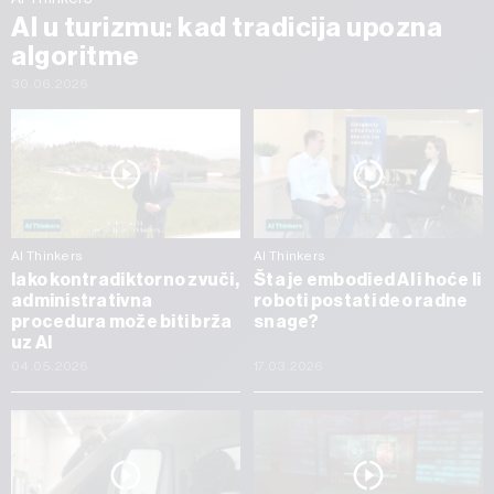
AI u turizmu: kad tradicija upozna
algoritme
30.06.2026
AI Thinkers
AI Thinkers
Iako kontradiktorno zvuči,
Šta je embodied AI i hoće li
administrativna
roboti postati deo radne
procedura može biti brža
snage?
uz AI
04.05.2026
17.03.2026