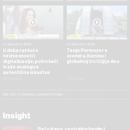
Leaders for BBA
Leaders for BBA
U doba rastuće
Tanja Permozer o
neizvesnosti i
svemiru, biznisu i
digitalizacije, potrošači
globalnoj trci čiji je deo
traže analogna
autentična iskustva
23.07.2026
17.07.2026
SVE VESTI IZ RUBRIKE LEADERS FOR BBA
Insight
Rat u Iranu, centralne banke i