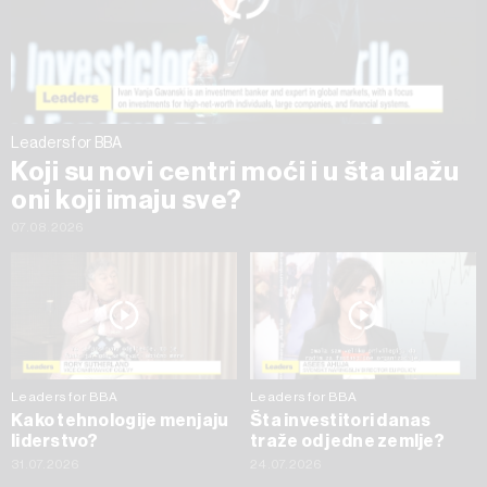
trenutku opozvati bez negativnih posledica.
Leaders for BBA
Koji su novi centri moći i u šta ulažu
oni koji imaju sve?
07.08.2026
Leaders for BBA
Leaders for BBA
Kako tehnologije menjaju
Šta investitori danas
liderstvo?
traže od jedne zemlje?
31.07.2026
24.07.2026