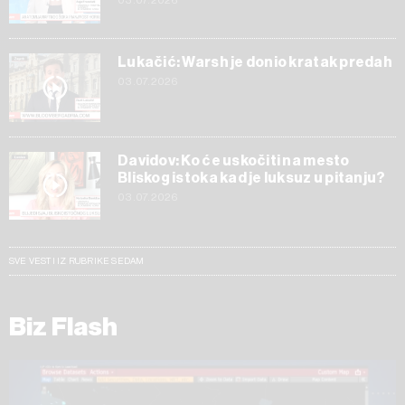
03.07.2026
Lukačić: Warsh je donio kratak predah
03.07.2026
Davidov: Ko će uskočiti na mesto
Bliskog istoka kad je luksuz u pitanju?
03.07.2026
SVE VESTI IZ RUBRIKE SEDAM
Biz Flash