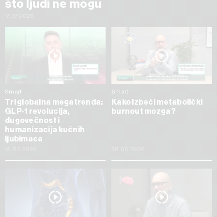
što ljudi ne mogu
17.07.2026
Smart
Smart
Tri globalna megatrenda:
Kako izbeći metabolički
GLP-1 revolucija,
burnout mozga?
dugovečnost i
humanizacija kućnih
ljubimaca
19.06.2026
28.05.2026