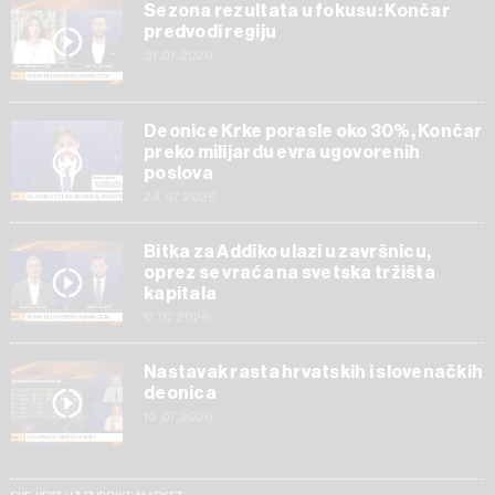
Sezona rezultata u fokusu: Končar
predvodi regiju
31.07.2026
Deonice Krke porasle oko 30%, Končar
preko milijardu evra ugovorenih
poslova
24.07.2026
Bitka za Addiko ulazi u završnicu,
oprez se vraća na svetska tržišta
kapitala
17.07.2026
Nastavak rasta hrvatskih i slovenačkih
deonica
10.07.2026