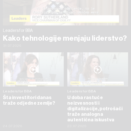
trenutku opozvati bez negativnih posledica.
Leaders for BBA
Kako tehnologije menjaju liderstvo?
31.07.2026
Leaders for BBA
Leaders for BBA
Šta investitori danas
U doba rastuće
traže od jedne zemlje?
neizvesnosti i
digitalizacije, potrošači
traže analogna
autentična iskustva
24.07.2026
23.07.2026