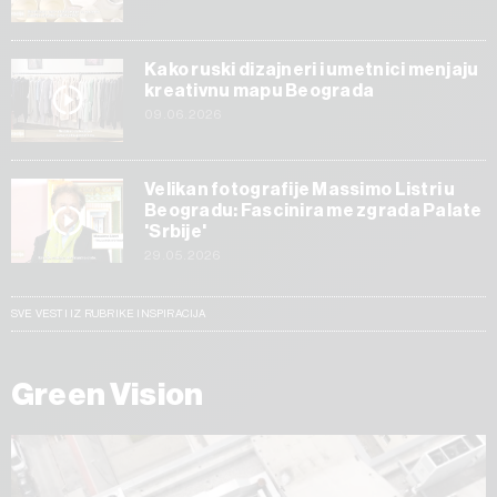
Kako ruski dizajneri i umetnici menjaju
kreativnu mapu Beograda
09.06.2026
Velikan fotografije Massimo Listri u
Beogradu: Fascinira me zgrada Palate
'Srbije'
29.05.2026
SVE VESTI IZ RUBRIKE INSPIRACIJA
Green Vision