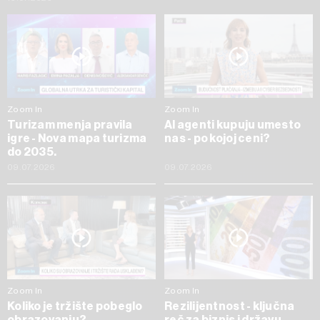
Zoom In
Zoom In
Turizam menja pravila
AI agenti kupuju umesto
igre - Nova mapa turizma
nas - po kojoj ceni?
do 2035.
09.07.2026
09.07.2026
Zoom In
Zoom In
Koliko je tržište pobeglo
Rezilijentnost - ključna
obrazovanju?
reč za biznis i državu