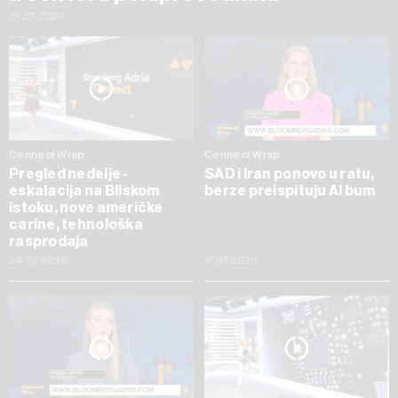
31.07.2026
Connect Wrap
Connect Wrap
Pregled nedelje -
SAD i Iran ponovo u ratu,
eskalacija na Bliskom
berze preispituju AI bum
istoku, nove američke
carine, tehnološka
rasprodaja
24.07.2026
17.07.2026