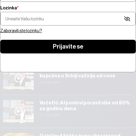
Lozinka
*
Da li trgovci potcenjuju rizike
na berzama?
AI IRL, ep. 13: Futu
Zaboravili ste lozinku?
Prijavite se
Start
Veličković: Tehnička ispravnost vozila
kupcima u Srbiji važnija od cene
04.08.2026
Vučetić: AI poslovi porasli više od 80%
za godinu dana
03.08.2026
Galetin: Afrička kuga ubrzala pad