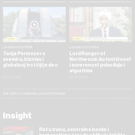
Leaders for BBA
Leaders for BBA
Tanja Permozer o
Lord Ranger of
svemiru, biznisu i
Northwood: Autentičnost
globalnoj trci čiji je deo
i suverenost pobeđuju i
algoritme
17.07.2026
10.07.2026
SVE VESTI IZ RUBRIKE LEADERS FOR BBA
Insight
Rat u Iranu, centralne banke i