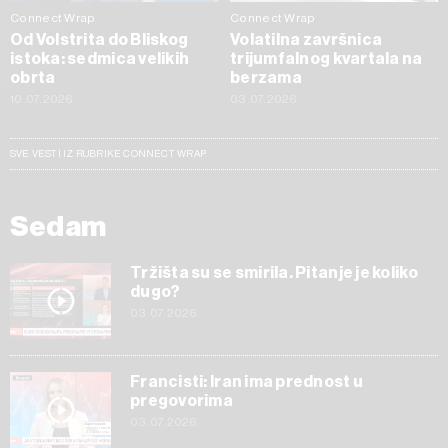
Connect Wrap
Connect Wrap
Od Volstrita do Bliskog
Volatilna završnica
istoka: sedmica velikih
trijumfalnog kvartala na
obrta
berzama
10.07.2026
03.07.2026
SVE VESTI IZ RUBRIKE CONNECT WRAP
Sedam
Tržišta su se smirila. Pitanje je koliko
dugo?
03.07.2026
Francisti: Iran ima prednost u
pregovorima
03.07.2026