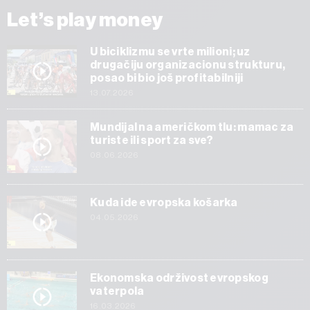
Let’s play money
U biciklizmu se vrte milioni; uz
drugačiju organizacionu strukturu,
posao bi bio još profitabilniji
13.07.2026
Mundijal na američkom tlu: mamac za
turiste ili sport za sve?
08.06.2026
Kuda ide evropska košarka
04.05.2026
Ekonomska održivost evropskog
vaterpola
16.03.2026