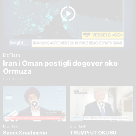
Biz Flash
Iran i Oman postigli dogovor oko
Ormuza
06.08.2026
Biz Flash
Biz Flash
SpaceX nadmašio
TRUMP: U TOKU SU