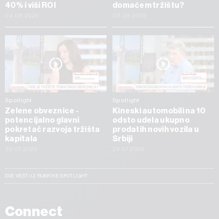
40% i viši ROI
domaćem tržištu?
04.08.2026
03.08.2026
Spotlight
Spotlight
Zelene obveznice -
Kineski automobili na 10
potencijalno glavni
odsto udela ukupno
pokretač razvoja tržišta
prodatih novih vozila u
kapitala
Srbiji
30.07.2026
29.07.2026
SVE VESTI IZ RUBRIKE SPOTLIGHT
Connect