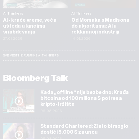
AI Thinkers
AI Thinkers
AI - kraće vreme, veća
Od Momaka s Madisona
ušteda u lancima
do algoritama: AI u
snabdevanja
reklamnoj industriji
27.01.2026
14.01.2026
SVE VESTI IZ RUBRIKE AI THINKERS
Bloomberg Talk
Kada „offline“ nije bezbedno: Krađa
bitcoina od 100 miliona $ potresa
kripto-tržište
06.08.2026
Standard Chartered: Zlato bi moglo
dostići 5.000 $ za uncu
05.08.2026