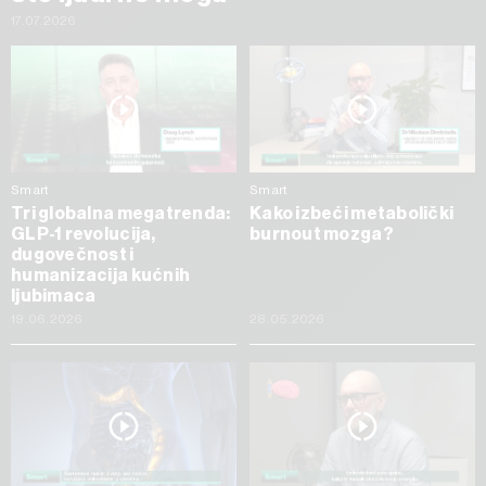
17.07.2026
Smart
Smart
Tri globalna megatrenda:
Kako izbeći metabolički
GLP-1 revolucija,
burnout mozga?
dugovečnost i
humanizacija kućnih
ljubimaca
19.06.2026
28.05.2026