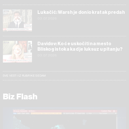
Lukačić: Warsh je donio kratak predah
03.07.2026
Davidov: Ko će uskočiti na mesto
Bliskog istoka kad je luksuz u pitanju?
03.07.2026
SVE VESTI IZ RUBRIKE SEDAM
Biz Flash