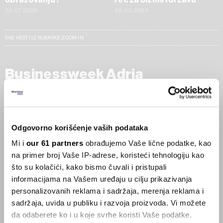
02.07.2026
26.06.2026
SVE VESTI IZ RUBRIKE ZOOM IN
Businessweek Adria
Korisnici GLP-1 lijekova mršave,
ekonomija se deblja
29.01.2026
Odgovorno korišćenje vaših podataka
Mi i
our 61 partners
obrađujemo Vaše lične podatke, kao
Visok trošak selidbe kompanija iz Kine
na primer broj Vaše IP-adrese, koristeći tehnologiju kao
05.12.2025
što su kolačići, kako bismo čuvali i pristupali
informacijama na Vašem uređaju u cilju prikazivanja
personalizovanih reklama i sadržaja, merenja reklama i
sadržaja, uvida u publiku i razvoja proizvoda. Vi možete
Privatni letovi postaju dostupan
luksuz
da odaberete ko i u koje svrhe koristi Vaše podatke.