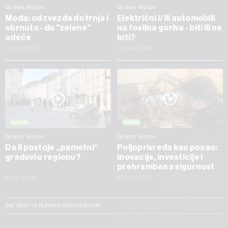
Green Vision
Green Vision
Moda: od zvezda do trnja i
Električni i/ili automobili
obrnuto - do "zelene"
na fosilna goriva - biti ili ne
odeće
biti?
13.05.2026
08.04.2026
Green Vision
Green Vision
Da li postoje „pametni“
Poljoprivreda kao posao:
gradovi u regionu?
inovacije, investicije i
prehrambena sigurnost
11.03.2026
28.01.2026
SVE VESTI IZ RUBRIKE GREEN VISION