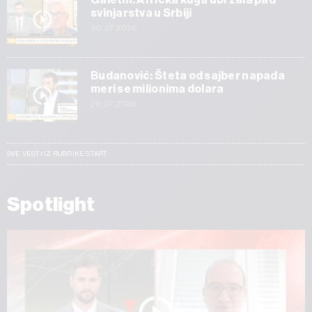
svinjarstva u Srbiji
30.07.2026
Budanović: Šteta od sajber napada
meri se milionima dolara
29.07.2026
SVE VESTI IZ RUBRIKE START
Spotlight