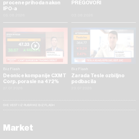
procene prihoda nakon
PREGOVORI
IPO-a
05.08.2026
03.08.2026
Biz Flash
Biz Flash
Deonice kompanije CXMT
Zarada Tesle ozbiljno
Corp. porasle na 472%
podbacila
27.07.2026
23.07.2026
SVE VESTI IZ RUBRIKE BIZ FLASH
Market