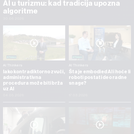
AI u turizmu: kad tradicija upozna
algoritme
30.06.2026
AI Thinkers
AI Thinkers
Iako kontradiktorno zvuči,
Šta je embodied AI i hoće li
administrativna
roboti postati deo radne
procedura može biti brža
snage?
uz AI
04.05.2026
17.03.2026