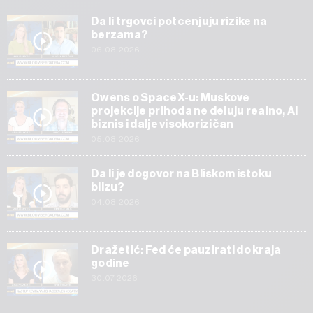
Da li trgovci potcenjuju rizike na
berzama?
06.08.2026
Owens o SpaceX-u: Muskove
projekcije prihoda ne deluju realno, AI
biznis i dalje visokorizičan
05.08.2026
Da li je dogovor na Bliskom istoku
blizu?
04.08.2026
Dražetić: Fed će pauzirati do kraja
godine
30.07.2026