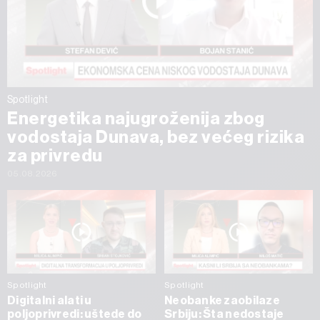
Spotlight
Energetika najugroženija zbog
vodostaja Dunava, bez većeg rizika
za privredu
05.08.2026
Spotlight
Spotlight
Digitalni alati u
Neobanke zaobilaze
poljoprivredi: uštede do
Srbiju: Šta nedostaje