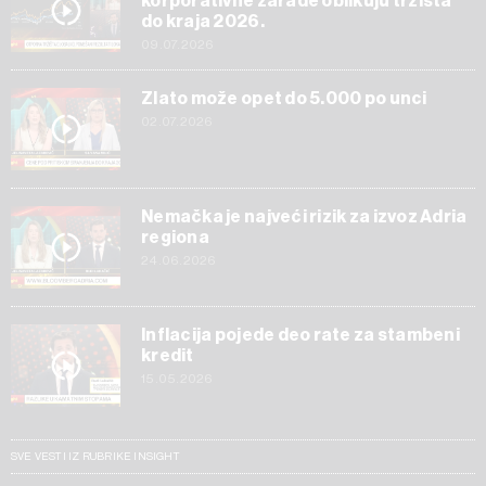
korporativne zarade oblikuju tržišta
do kraja 2026.
09.07.2026
Zlato može opet do 5.000 po unci
02.07.2026
Nemačka je najveći rizik za izvoz Adria
regiona
24.06.2026
Inflacija pojede deo rate za stambeni
kredit
15.05.2026
SVE VESTI IZ RUBRIKE INSIGHT