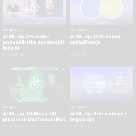
Originals
Originals
AI IRL, ep. 12: Jedini
AI IRL, ep. 11: Problem
pobednik trke za razvoj AI
usklađivanja
biće AI
04.08.2026
29.07.2026
Originals
Originals
AI IRL, ep. 10: Može li AI
AI IRL, ep. 9: Investicije +
pisati naučnu fantastiku?
regulacija
28.07.2026
27.07.2026