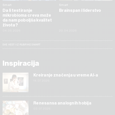
Smart
Smart
Da li testiranje
Brainspan i liderstvo
mikrobioma creva može
da nam poboljša kvalitet
života?
04.05.2026
20.04.2026
SVE VESTI IZ RUBRIKE SMART
Inspiracija
Kreiranje značenja u vreme AI-a
14.07.2026
Renesansa analognih hobija
03.07.2026