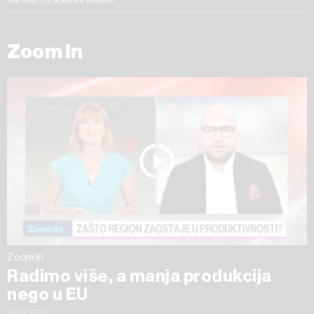
SVE VESTI IZ RUBRIKE MARKET
Zoom In
Zoom In
Radimo više, a manja produkcija
nego u EU
16.07.2026