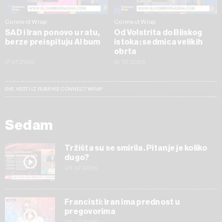
Connect Wrap
Connect Wrap
SAD i Iran ponovo u ratu,
Od Volstrita do Bliskog
berze preispituju AI bum
istoka: sedmica velikih
obrta
17.07.2026
10.07.2026
SVE VESTI IZ RUBRIKE CONNECT WRAP
Sedam
Tržišta su se smirila. Pitanje je koliko
dugo?
03.07.2026
Francisti: Iran ima prednost u
pregovorima