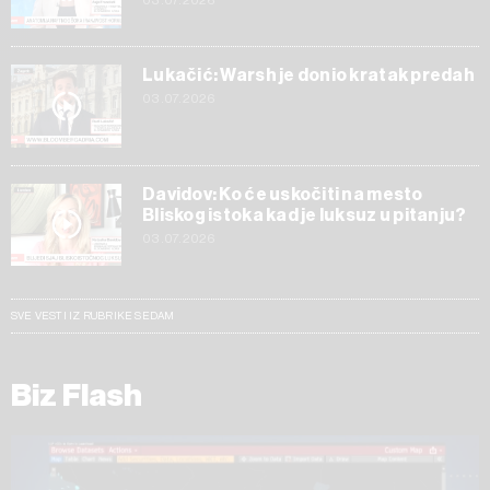
03.07.2026
Lukačić: Warsh je donio kratak predah
03.07.2026
Davidov: Ko će uskočiti na mesto
Bliskog istoka kad je luksuz u pitanju?
03.07.2026
SVE VESTI IZ RUBRIKE SEDAM
Biz Flash