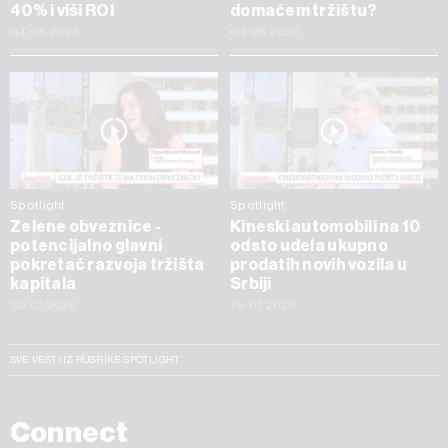
40% i viši ROI
domaćem tržištu?
04.08.2026
03.08.2026
Spotlight
Spotlight
Zelene obveznice -
Kineski automobili na 10
potencijalno glavni
odsto udela ukupno
pokretač razvoja tržišta
prodatih novih vozila u
kapitala
Srbiji
30.07.2026
29.07.2026
SVE VESTI IZ RUBRIKE SPOTLIGHT
Connect