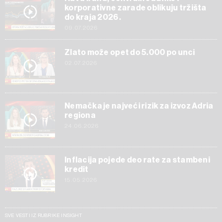
korporativne zarade oblikuju tržišta
do kraja 2026.
09.07.2026
Zlato može opet do 5.000 po unci
02.07.2026
Nemačka je najveći rizik za izvoz Adria
regiona
24.06.2026
Inflacija pojede deo rate za stambeni
kredit
15.05.2026
SVE VESTI IZ RUBRIKE INSIGHT