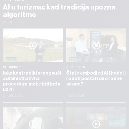
AI u turizmu: kad tradicija upozna
algoritme
30.06.2026
AI Thinkers
AI Thinkers
Iako kontradiktorno zvuči,
Šta je embodied AI i hoće li
administrativna
roboti postati deo radne
procedura može biti brža
snage?
uz AI
04.05.2026
17.03.2026