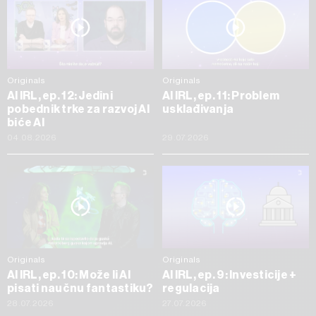
Originals
Originals
AI IRL, ep. 12: Jedini
AI IRL, ep. 11: Problem
pobednik trke za razvoj AI
usklađivanja
biće AI
04.08.2026
29.07.2026
Originals
Originals
AI IRL, ep. 10: Može li AI
AI IRL, ep. 9: Investicije +
pisati naučnu fantastiku?
regulacija
28.07.2026
27.07.2026