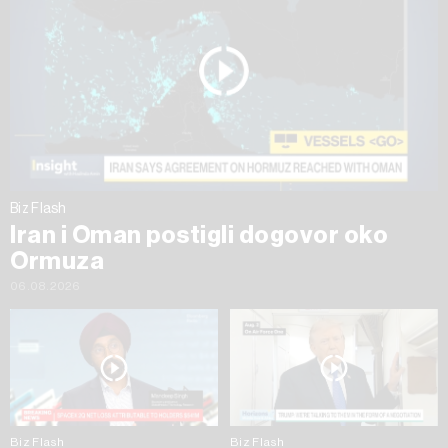
Biz Flash
Iran i Oman postigli dogovor oko
Ormuza
06.08.2026
Biz Flash
Biz Flash