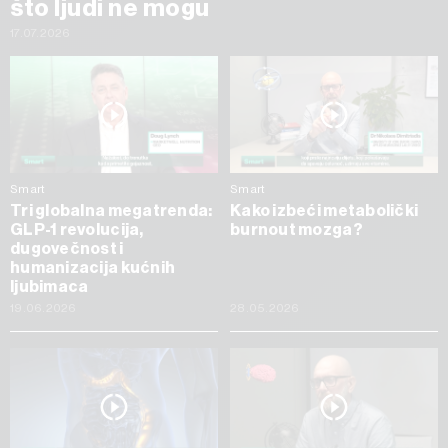
što ljudi ne mogu
17.07.2026
Smart
Smart
Tri globalna megatrenda:
Kako izbeći metabolički
GLP-1 revolucija,
burnout mozga?
dugovečnost i
humanizacija kućnih
ljubimaca
19.06.2026
28.05.2026