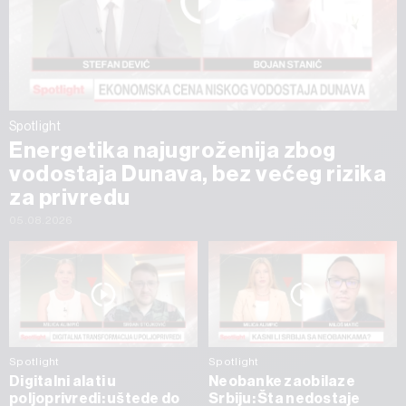
Spotlight
Energetika najugroženija zbog
vodostaja Dunava, bez većeg rizika
za privredu
05.08.2026
Spotlight
Spotlight
Digitalni alati u
Neobanke zaobilaze
poljoprivredi: uštede do
Srbiju: Šta nedostaje