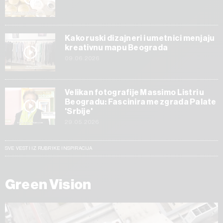
Kako ruski dizajneri i umetnici menjaju
kreativnu mapu Beograda
09.06.2026
Velikan fotografije Massimo Listri u
Beogradu: Fascinira me zgrada Palate
'Srbije'
29.05.2026
SVE VESTI IZ RUBRIKE INSPIRACIJA
Green Vision