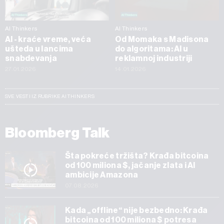
AI Thinkers
AI Thinkers
AI - kraće vreme, veća
Od Momaka s Madisona
ušteda u lancima
do algoritama: AI u
snabdevanja
reklamnoj industriji
27.01.2026
14.01.2026
SVE VESTI IZ RUBRIKE AI THINKERS
Bloomberg Talk
Šta pokreće tržišta? Krađa bitcoina
od 100 miliona $, jačanje zlata i AI
ambicije Amazona
07.08.2026
Kada „offline“ nije bezbedno: Krađa
bitcoina od 100 miliona $ potresa