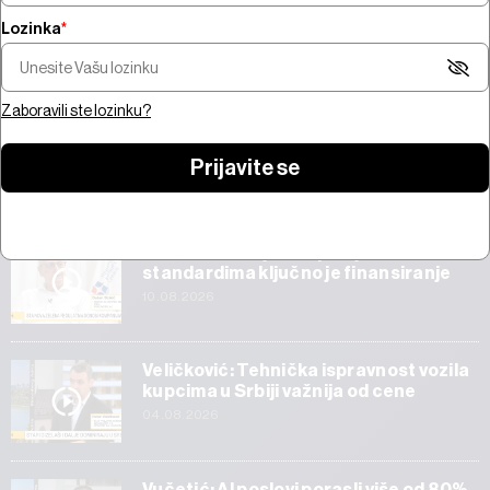
Lozinka
*
Za usklađivanje kompanija sa
Pregled nedelje -
zelenim standardima ključno
Bliskom istoku, s
je finansiranje
prvi rezultati Sp
Zaboravili ste lozinku?
Prijavite se
Start
Za usklađivanje kompanija sa zelenim
standardima ključno je finansiranje
10.08.2026
Veličković: Tehnička ispravnost vozila
kupcima u Srbiji važnija od cene
04.08.2026
Vučetić: AI poslovi porasli više od 80%