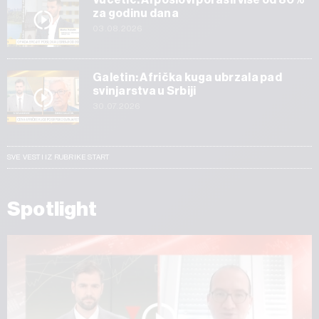
za godinu dana
03.08.2026
Galetin: Afrička kuga ubrzala pad
svinjarstva u Srbiji
30.07.2026
SVE VESTI IZ RUBRIKE START
Spotlight