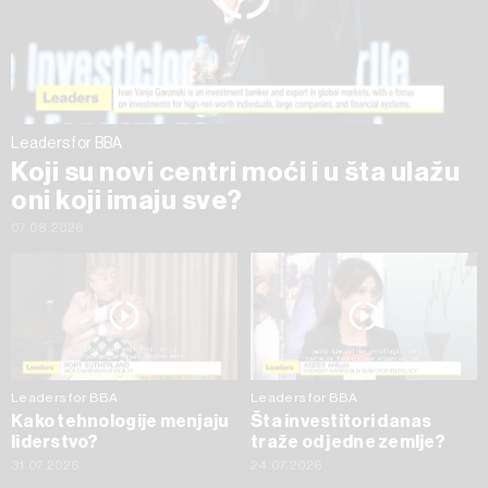
trenutku opozvati bez negativnih posledica.
Leaders for BBA
Koji su novi centri moći i u šta ulažu
oni koji imaju sve?
07.08.2026
Leaders for BBA
Leaders for BBA
Kako tehnologije menjaju
Šta investitori danas
liderstvo?
traže od jedne zemlje?
31.07.2026
24.07.2026