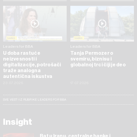
Leaders for BBA
Leaders for BBA
U doba rastuće
Tanja Permozer o
neizvesnosti i
svemiru, biznisu i
digitalizacije, potrošači
globalnoj trci čiji je deo
traže analogna
autentična iskustva
23.07.2026
17.07.2026
SVE VESTI IZ RUBRIKE LEADERS FOR BBA
Insight
Rat u Iranu, centralne banke i