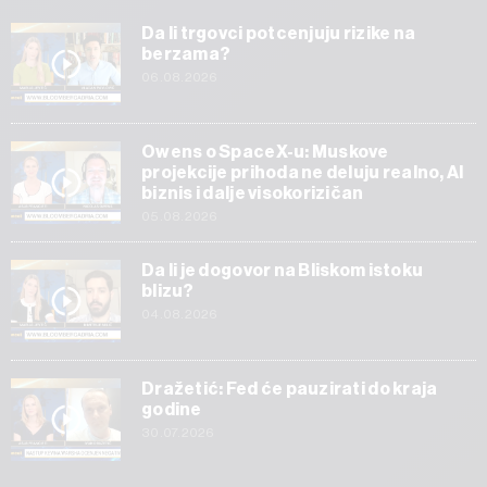
Da li trgovci potcenjuju rizike na
berzama?
06.08.2026
Owens o SpaceX-u: Muskove
projekcije prihoda ne deluju realno, AI
biznis i dalje visokorizičan
05.08.2026
Da li je dogovor na Bliskom istoku
blizu?
04.08.2026
Dražetić: Fed će pauzirati do kraja
godine
30.07.2026