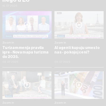
16.07.2026
Zoom In
Zoom In
Turizam menja pravila
AI agenti kupuju umesto
igre - Nova mapa turizma
nas - po kojoj ceni?
do 2035.
09.07.2026
09.07.2026
Zoom In
Zoom In