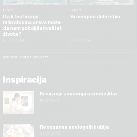
Smart
Smart
Da li testiranje
Brainspan i liderstvo
mikrobioma creva može
da nam poboljša kvalitet
života?
04.05.2026
20.04.2026
SVE VESTI IZ RUBRIKE SMART
Inspiracija
Kreiranje značenja u vreme AI-a
14.07.2026
Renesansa analognih hobija
03.07.2026