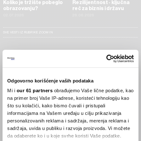
Koliko je tržište pobeglo
Rezilijentnost - ključna
obrazovanju?
reč za biznis i državu
02.07.2026
26.06.2026
SVE VESTI IZ RUBRIKE ZOOM IN
Businessweek Adria
Korisnici GLP-1 lijekova mršave,
ekonomija se deblja
Odgovorno korišćenje vaših podataka
29.01.2026
Mi i
our 61 partners
obrađujemo Vaše lične podatke, kao
na primer broj Vaše IP-adrese, koristeći tehnologiju kao
Visok trošak selidbe kompanija iz Kine
što su kolačići, kako bismo čuvali i pristupali
05.12.2025
informacijama na Vašem uređaju u cilju prikazivanja
personalizovanih reklama i sadržaja, merenja reklama i
sadržaja, uvida u publiku i razvoja proizvoda. Vi možete
da odaberete ko i u koje svrhe koristi Vaše podatke.
Privatni letovi postaju dostupan