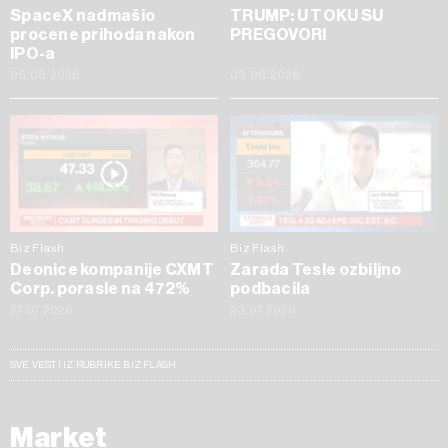
SpaceX nadmašio
TRUMP: U TOKU SU
procene prihoda nakon
PREGOVORI
IPO-a
05.08.2026
03.08.2026
Biz Flash
Biz Flash
Deonice kompanije CXMT
Zarada Tesle ozbiljno
Corp. porasle na 472%
podbacila
27.07.2026
23.07.2026
SVE VESTI IZ RUBRIKE BIZ FLASH
Market