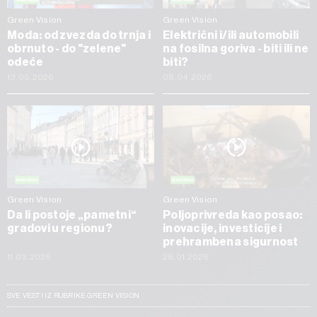
Green Vision
Green Vision
Moda: od zvezda do trnja i
Električni i/ili automobili
obrnuto - do "zelene"
na fosilna goriva - biti ili ne
odeće
biti?
13.05.2026
08.04.2026
Green Vision
Green Vision
Da li postoje „pametni“
Poljoprivreda kao posao:
gradovi u regionu?
inovacije, investicije i
prehrambena sigurnost
11.03.2026
28.01.2026
SVE VESTI IZ RUBRIKE GREEN VISION