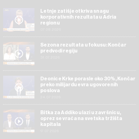
Letnje zatišje otkriva snagu
korporativnih rezultata u Adria
regionu
07.08.2026
Sezona rezultata u fokusu: Končar
predvodi regiju
31.07.2026
Deonice Krke porasle oko 30%, Končar
preko milijardu evra ugovorenih
poslova
24.07.2026
Bitka za Addiko ulazi u završnicu,
oprez se vraća na svetska tržišta
kapitala
17.07.2026