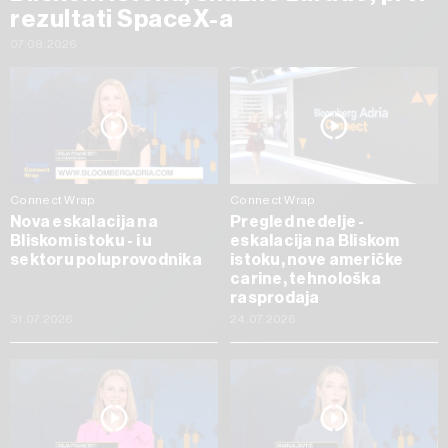
rezultati SpaceX-a
07.08.2026
Connect Wrap
Connect Wrap
Nova eskalacija na
Pregled nedelje -
Bliskom istoku - i u
eskalacija na Bliskom
sektoru poluprovodnika
istoku, nove američke
carine, tehnološka
rasprodaja
31.07.2026
24.07.2026