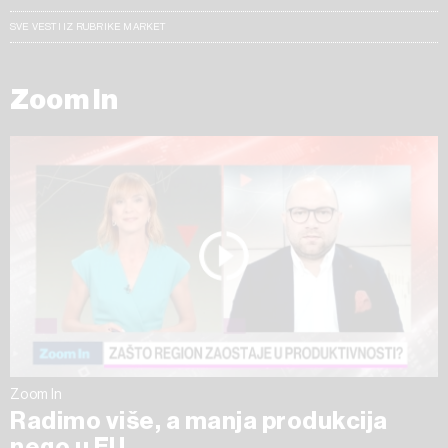
SVE VESTI IZ RUBRIKE MARKET
Zoom In
Zoom In
Radimo više, a manja produkcija
nego u EU