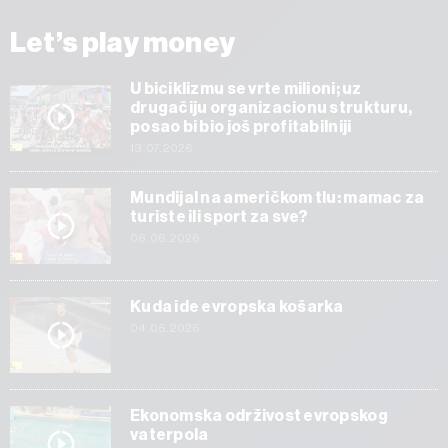
Let’s play money
U biciklizmu se vrte milioni; uz
drugačiju organizacionu strukturu,
posao bi bio još profitabilniji
13.07.2026
Mundijal na američkom tlu: mamac za
turiste ili sport za sve?
08.06.2026
Kuda ide evropska košarka
04.05.2026
Ekonomska održivost evropskog
vaterpola