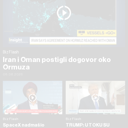
Biz Flash
Iran i Oman postigli dogovor oko
Ormuza
06.08.2026
Biz Flash
Biz Flash
SpaceX nadmašio
TRUMP: U TOKU SU