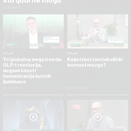
što ljudi ne mogu
17.07.2026
Smart
Smart
Tri globalna megatrenda:
Kako izbeći metabolički
GLP-1 revolucija,
burnout mozga?
dugovečnost i
humanizacija kućnih
ljubimaca
19.06.2026
28.05.2026