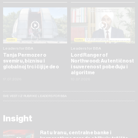
Leaders for BBA
Leaders for BBA
Tanja Permozer o
Lord Ranger of
svemiru, biznisu i
Northwood: Autentičnost
globalnoj trci čiji je deo
i suverenost pobeđuju i
algoritme
17.07.2026
10.07.2026
SVE VESTI IZ RUBRIKE LEADERS FOR BBA
Insight
Rat u Iranu, centralne banke i