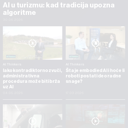
AI u turizmu: kad tradicija upozna
algoritme
30.06.2026
AI Thinkers
AI Thinkers
Iako kontradiktorno zvuči,
Šta je embodied AI i hoće li
administrativna
roboti postati deo radne
procedura može biti brža
snage?
uz AI
04.05.2026
17.03.2026