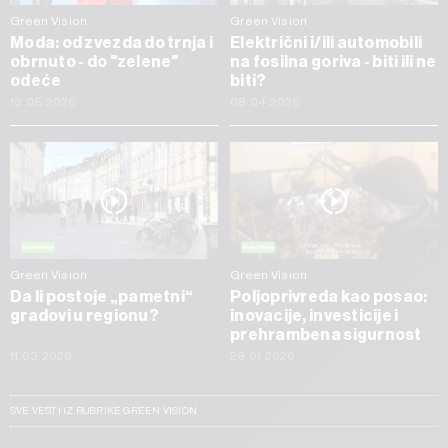
Green Vision
Green Vision
Moda: od zvezda do trnja i
Električni i/ili automobili
obrnuto - do "zelene"
na fosilna goriva - biti ili ne
odeće
biti?
13.05.2026
08.04.2026
Green Vision
Green Vision
Da li postoje „pametni“
Poljoprivreda kao posao:
gradovi u regionu?
inovacije, investicije i
prehrambena sigurnost
11.03.2026
28.01.2026
SVE VESTI IZ RUBRIKE GREEN VISION