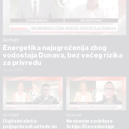
Spotlight
Energetika najugroženija zbog
vodostaja Dunava, bez većeg rizika
za privredu
05.08.2026
Spotlight
Spotlight
Digitalni alati u
Neobanke zaobilaze
poljoprivredi: uštede do
Srbiju: Šta nedostaje