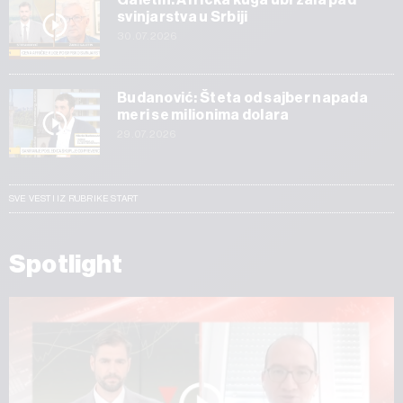
svinjarstva u Srbiji
30.07.2026
Budanović: Šteta od sajber napada
meri se milionima dolara
29.07.2026
SVE VESTI IZ RUBRIKE START
Spotlight