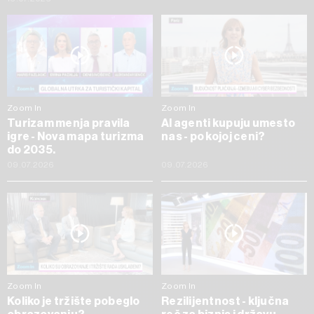
Zoom In
Zoom In
Turizam menja pravila
AI agenti kupuju umesto
igre - Nova mapa turizma
nas - po kojoj ceni?
do 2035.
09.07.2026
09.07.2026
Zoom In
Zoom In
Koliko je tržište pobeglo
Rezilijentnost - ključna