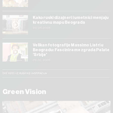
Kako ruski dizajneri i umetnici menjaju
kreativnu mapu Beograda
09.06.2026
Velikan fotografije Massimo Listri u
Beogradu: Fascinira me zgrada Palate
'Srbije'
29.05.2026
SVE VESTI IZ RUBRIKE INSPIRACIJA
Green Vision