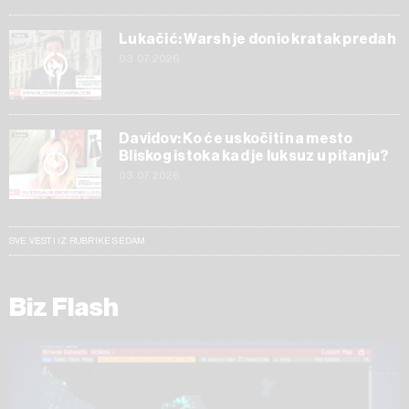
Lukačić: Warsh je donio kratak predah
03.07.2026
Davidov: Ko će uskočiti na mesto
Bliskog istoka kad je luksuz u pitanju?
03.07.2026
SVE VESTI IZ RUBRIKE SEDAM
Biz Flash