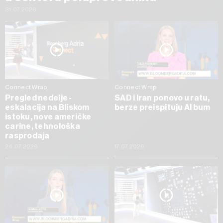
31.07.2026
Connect Wrap
Connect Wrap
Pregled nedelje -
SAD i Iran ponovo u ratu,
eskalacija na Bliskom
berze preispituju AI bum
istoku, nove američke
carine, tehnološka
rasprodaja
24.07.2026
17.07.2026