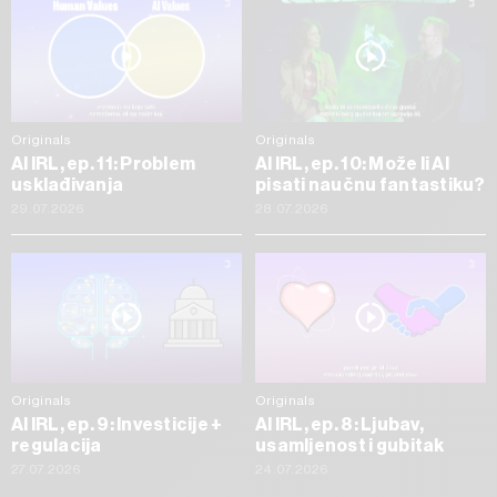
Originals
Originals
AI IRL, ep. 11: Problem
AI IRL, ep. 10: Može li AI
usklađivanja
pisati naučnu fantastiku?
29.07.2026
28.07.2026
Originals
Originals
AI IRL, ep. 9: Investicije +
AI IRL, ep. 8: Ljubav,
regulacija
usamljenost i gubitak
27.07.2026
24.07.2026