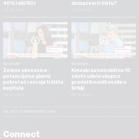
40% i viši ROI
domaćem tržištu?
04.08.2026
03.08.2026
Spotlight
Spotlight
Zelene obveznice -
Kineski automobili na 10
potencijalno glavni
odsto udela ukupno
pokretač razvoja tržišta
prodatih novih vozila u
kapitala
Srbiji
30.07.2026
29.07.2026
SVE VESTI IZ RUBRIKE SPOTLIGHT
Connect