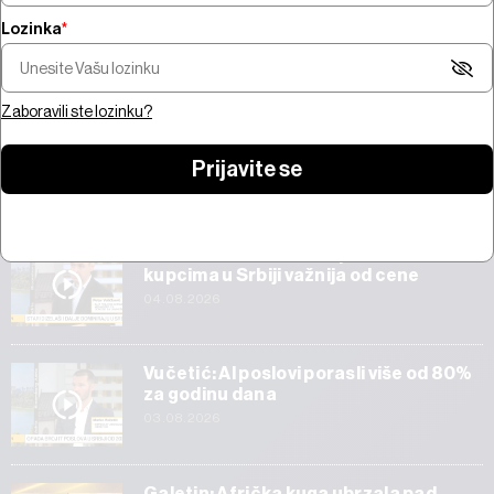
Lozinka
*
Kada „offline“ nije bezbedno:
Krađa bitcoina od 100 miliona
Iran i Oman posti
$ potresa kripto-tržište
oko Ormuza
Zaboravili ste lozinku?
Prijavite se
Start
Veličković: Tehnička ispravnost vozila
kupcima u Srbiji važnija od cene
04.08.2026
Vučetić: AI poslovi porasli više od 80%
za godinu dana
03.08.2026
Galetin: Afrička kuga ubrzala pad