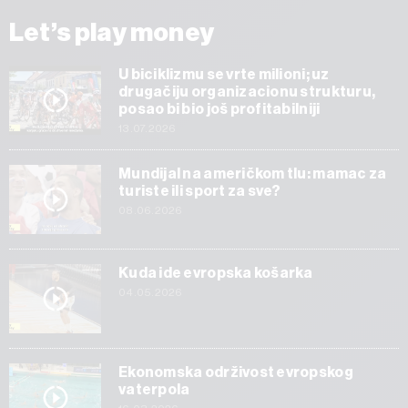
Let’s play money
U biciklizmu se vrte milioni; uz
drugačiju organizacionu strukturu,
posao bi bio još profitabilniji
13.07.2026
Mundijal na američkom tlu: mamac za
turiste ili sport za sve?
08.06.2026
Kuda ide evropska košarka
04.05.2026
Ekonomska održivost evropskog
vaterpola