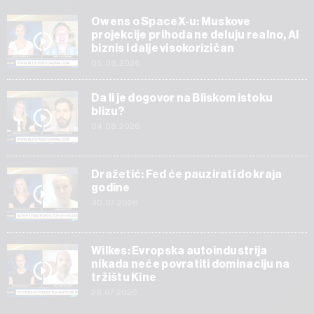
Owens o SpaceX-u: Muskove
projekcije prihoda ne deluju realno, AI
biznis i dalje visokorizičan
05.08.2026
Da li je dogovor na Bliskom istoku
blizu?
04.08.2026
Dražetić: Fed će pauzirati do kraja
godine
30.07.2026
Wilkes: Evropska autoindustrija
nikada neće povratiti dominaciju na
tržištu Kine
29.07.2026