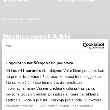
obrazovanju?
reč za biznis i državu
02.07.2026
26.06.2026
SVE VESTI IZ RUBRIKE ZOOM IN
Businessweek Adria
Korisnici GLP-1 lijekova mršave,
ekonomija se deblja
29.01.2026
Odgovorno korišćenje vaših podataka
Mi i
our 61 partners
obrađujemo Vaše lične podatke, kao
Visok trošak selidbe kompanija iz Kine
na primer broj Vaše IP-adrese, koristeći tehnologiju kao
05.12.2025
što su kolačići, kako bismo čuvali i pristupali
informacijama na Vašem uređaju u cilju prikazivanja
personalizovanih reklama i sadržaja, merenja reklama i
sadržaja, uvida u publiku i razvoja proizvoda. Vi možete
Privatni letovi postaju dostupan
luksuz
da odaberete ko i u koje svrhe koristi Vaše podatke.