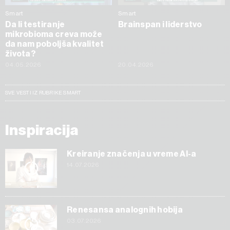
Smart
Smart
Da li testiranje
Brainspan i liderstvo
mikrobioma creva može
da nam poboljša kvalitet
života?
04.05.2026
20.04.2026
SVE VESTI IZ RUBRIKE SMART
Inspiracija
Kreiranje značenja u vreme AI-a
14.07.2026
Renesansa analognih hobija
03.07.2026