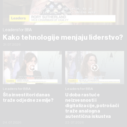
trenutku opozvati bez negativnih posledica.
Leaders for BBA
Kako tehnologije menjaju liderstvo?
31.07.2026
Leaders for BBA
Leaders for BBA
Šta investitori danas
U doba rastuće
traže od jedne zemlje?
neizvesnosti i
digitalizacije, potrošači
traže analogna
autentična iskustva
24.07.2026
23.07.2026