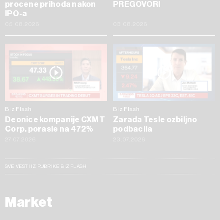
procene prihoda nakon
PREGOVORI
IPO-a
05.08.2026
03.08.2026
Biz Flash
Biz Flash
Deonice kompanije CXMT
Zarada Tesle ozbiljno
Corp. porasle na 472%
podbacila
27.07.2026
23.07.2026
SVE VESTI IZ RUBRIKE BIZ FLASH
Market