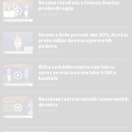
Sezona rezultata u fokusu: Končar
predvodi regiju
31.07.2026
Deonice Krke porasle oko 30%, Končar
preko milijardu evra ugovorenih
poslova
24.07.2026
Bitka za Addiko ulazi u završnicu,
oprez se vraća na svetska tržišta
kapitala
17.07.2026
Nastavak rasta hrvatskih i slovenačkih
deonica
10.07.2026