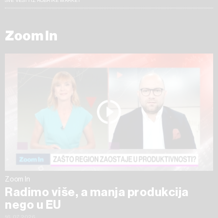
SVE VESTI IZ RUBRIKE MARKET
Zoom In
Zoom In
Radimo više, a manja produkcija
nego u EU
16.07.2026