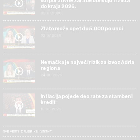
korporativne zarade oblikuju tržišta
do kraja 2026.
09.07.2026
Zlato može opet do 5.000 po unci
02.07.2026
Nemačka je najveći rizik za izvoz Adria
regiona
24.06.2026
Inflacija pojede deo rate za stambeni
kredit
15.05.2026
SVE VESTI IZ RUBRIKE INSIGHT