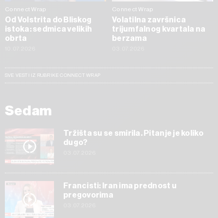
Connect Wrap
Connect Wrap
Od Volstrita do Bliskog
Volatilna završnica
istoka: sedmica velikih
trijumfalnog kvartala na
obrta
berzama
10.07.2026
03.07.2026
SVE VESTI IZ RUBRIKE CONNECT WRAP
Sedam
Tržišta su se smirila. Pitanje je koliko
dugo?
03.07.2026
Francisti: Iran ima prednost u
pregovorima
03.07.2026