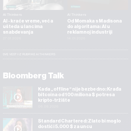
AI Thinkers
AI Thinkers
AI - kraće vreme, veća
Od Momaka s Madisona
ušteda u lancima
do algoritama: AI u
snabdevanja
reklamnoj industriji
27.01.2026
14.01.2026
SVE VESTI IZ RUBRIKE AI THINKERS
Bloomberg Talk
Kada „offline“ nije bezbedno: Krađa
bitcoina od 100 miliona $ potresa
kripto-tržište
06.08.2026
Standard Chartered: Zlato bi moglo
dostići 5.000 $ za uncu