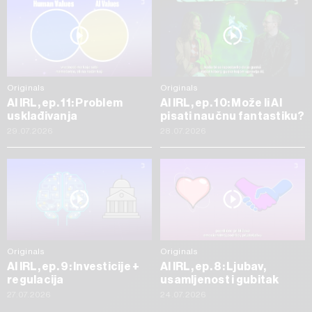
Originals
Originals
AI IRL, ep. 11: Problem
AI IRL, ep. 10: Može li AI
usklađivanja
pisati naučnu fantastiku?
29.07.2026
28.07.2026
Originals
Originals
AI IRL, ep. 9: Investicije +
AI IRL, ep. 8: Ljubav,
regulacija
usamljenost i gubitak
27.07.2026
24.07.2026