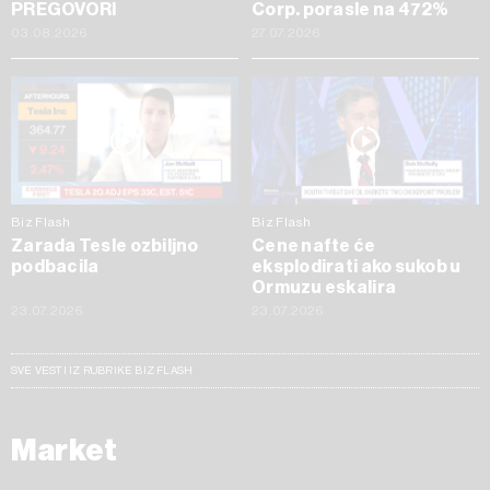
PREGOVORI
Corp. porasle na 472%
03.08.2026
27.07.2026
Biz Flash
Biz Flash
Zarada Tesle ozbiljno
Cene nafte će
podbacila
eksplodirati ako sukob u
Ormuzu eskalira
23.07.2026
23.07.2026
SVE VESTI IZ RUBRIKE BIZ FLASH
Market