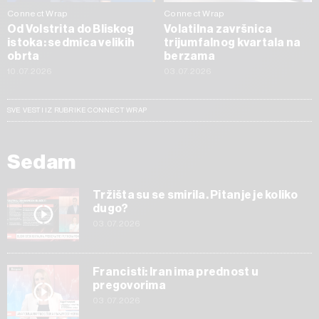
Connect Wrap
Connect Wrap
Od Volstrita do Bliskog
Volatilna završnica
istoka: sedmica velikih
trijumfalnog kvartala na
obrta
berzama
10.07.2026
03.07.2026
SVE VESTI IZ RUBRIKE CONNECT WRAP
Sedam
Tržišta su se smirila. Pitanje je koliko
dugo?
03.07.2026
Francisti: Iran ima prednost u
pregovorima
03.07.2026