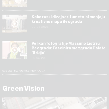
Kako ruski dizajneri i umetnici menjaju
kreativnu mapu Beograda
09.06.2026
Velikan fotografije Massimo Listri u
Beogradu: Fascinira me zgrada Palate
'Srbije'
29.05.2026
SVE VESTI IZ RUBRIKE INSPIRACIJA
Green Vision