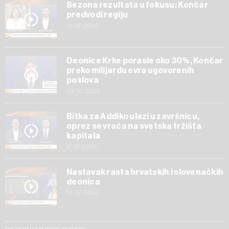
Sezona rezultata u fokusu: Končar
predvodi regiju
31.07.2026
Deonice Krke porasle oko 30%, Končar
preko milijardu evra ugovorenih
poslova
24.07.2026
Bitka za Addiko ulazi u završnicu,
oprez se vraća na svetska tržišta
kapitala
17.07.2026
Nastavak rasta hrvatskih i slovenačkih
deonica
10.07.2026