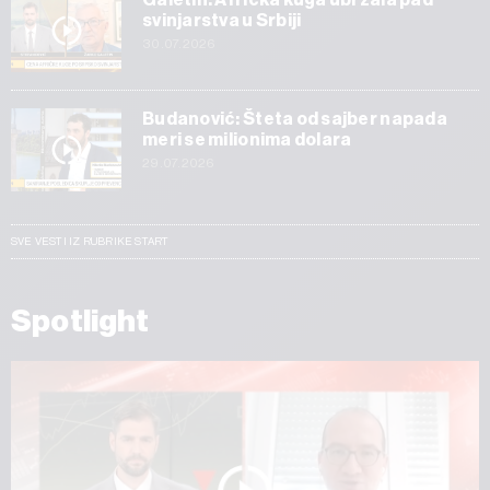
svinjarstva u Srbiji
30.07.2026
Budanović: Šteta od sajber napada
meri se milionima dolara
29.07.2026
SVE VESTI IZ RUBRIKE START
Spotlight