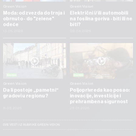
Green Vision
Green Vision
Moda: od zvezda do trnja i
Električni i/ili automobili
obrnuto - do "zelene"
na fosilna goriva - biti ili ne
odeće
biti?
13.05.2026
08.04.2026
Green Vision
Green Vision
Da li postoje „pametni“
Poljoprivreda kao posao:
gradovi u regionu?
inovacije, investicije i
prehrambena sigurnost
11.03.2026
28.01.2026
SVE VESTI IZ RUBRIKE GREEN VISION