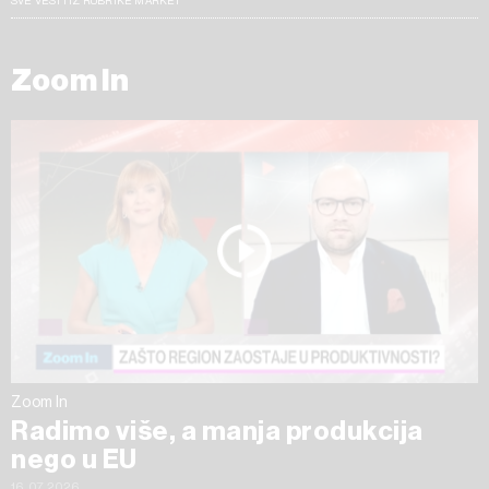
SVE VESTI IZ RUBRIKE MARKET
Zoom In
Zoom In
Radimo više, a manja produkcija
nego u EU
16.07.2026