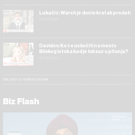
Lukačić: Warsh je donio kratak predah
03.07.2026
Davidov: Ko će uskočiti na mesto
Bliskog istoka kad je luksuz u pitanju?
03.07.2026
SVE VESTI IZ RUBRIKE SEDAM
Biz Flash