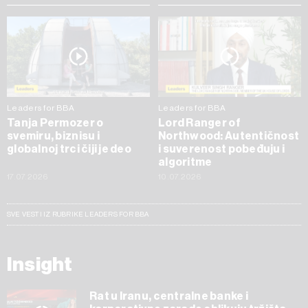
Leaders for BBA
Leaders for BBA
Tanja Permozer o
Lord Ranger of
svemiru, biznisu i
Northwood: Autentičnost
globalnoj trci čiji je deo
i suverenost pobeđuju i
algoritme
17.07.2026
10.07.2026
SVE VESTI IZ RUBRIKE LEADERS FOR BBA
Insight
Rat u Iranu, centralne banke i