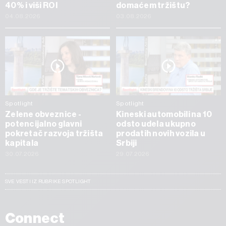
40% i viši ROI
domaćem tržištu?
04.08.2026
03.08.2026
Spotlight
Spotlight
Zelene obveznice -
Kineski automobili na 10
potencijalno glavni
odsto udela ukupno
pokretač razvoja tržišta
prodatih novih vozila u
kapitala
Srbiji
30.07.2026
29.07.2026
SVE VESTI IZ RUBRIKE SPOTLIGHT
Connect