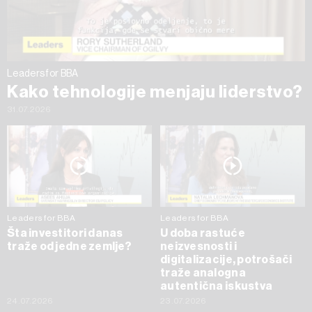
trenutku opozvati bez negativnih posledica.
Leaders for BBA
Kako tehnologije menjaju liderstvo?
31.07.2026
Leaders for BBA
Leaders for BBA
Šta investitori danas
U doba rastuće
traže od jedne zemlje?
neizvesnosti i
digitalizacije, potrošači
traže analogna
autentična iskustva
24.07.2026
23.07.2026