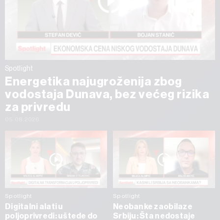
Spotlight
Energetika najugroženija zbog
vodostaja Dunava, bez većeg rizika
za privredu
05.08.2026
Spotlight
Spotlight
Digitalni alati u
Neobanke zaobilaze
poljoprivredi: uštede do
Srbiju: Šta nedostaje