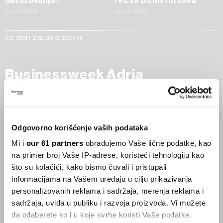
obrazovanju?
reč za biznis i državu
02.07.2026
26.06.2026
SVE VESTI IZ RUBRIKE ZOOM IN
Businessweek Adria
Korisnici GLP-1 lijekova mršave,
ekonomija se deblja
29.01.2026
Odgovorno korišćenje vaših podataka
Mi i
our 61 partners
obrađujemo Vaše lične podatke, kao
Visok trošak selidbe kompanija iz Kine
na primer broj Vaše IP-adrese, koristeći tehnologiju kao
05.12.2025
što su kolačići, kako bismo čuvali i pristupali
informacijama na Vašem uređaju u cilju prikazivanja
personalizovanih reklama i sadržaja, merenja reklama i
sadržaja, uvida u publiku i razvoja proizvoda. Vi možete
Privatni letovi postaju dostupan
luksuz
da odaberete ko i u koje svrhe koristi Vaše podatke.