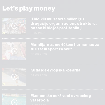
Let’s play money
U biciklizmu se vrte milioni; uz
drugačiju organizacionu strukturu,
posao bi bio još profitabilniji
13.07.2026
Mundijal na američkom tlu: mamac za
turiste ili sport za sve?
08.06.2026
Kuda ide evropska košarka
04.05.2026
Ekonomska održivost evropskog
vaterpola