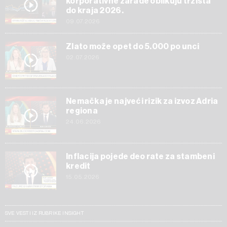
korporativne zarade oblikuju tržišta
do kraja 2026.
09.07.2026
Zlato može opet do 5.000 po unci
02.07.2026
Nemačka je najveći rizik za izvoz Adria
regiona
24.06.2026
Inflacija pojede deo rate za stambeni
kredit
15.05.2026
SVE VESTI IZ RUBRIKE INSIGHT