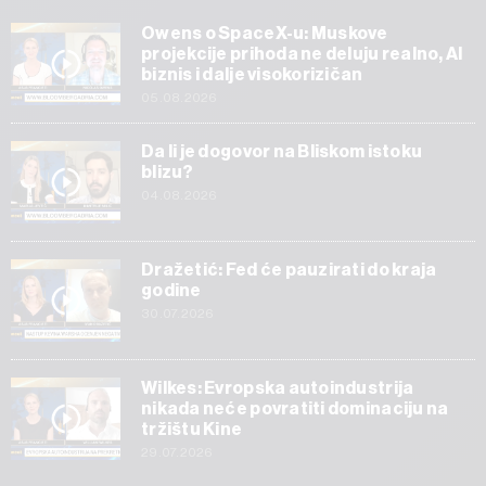
Owens o SpaceX-u: Muskove
projekcije prihoda ne deluju realno, AI
biznis i dalje visokorizičan
05.08.2026
Da li je dogovor na Bliskom istoku
blizu?
04.08.2026
Dražetić: Fed će pauzirati do kraja
godine
30.07.2026
Wilkes: Evropska autoindustrija
nikada neće povratiti dominaciju na
tržištu Kine
29.07.2026