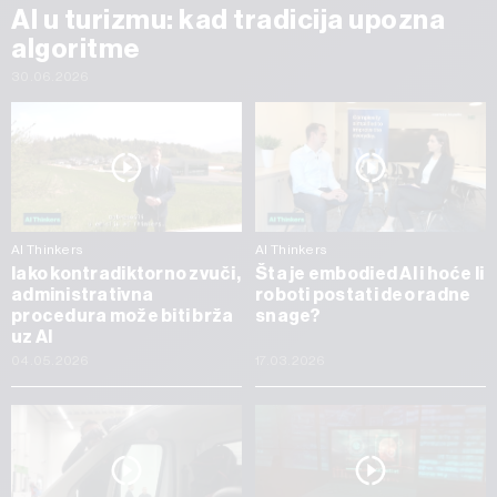
AI u turizmu: kad tradicija upozna
algoritme
30.06.2026
AI Thinkers
AI Thinkers
Iako kontradiktorno zvuči,
Šta je embodied AI i hoće li
administrativna
roboti postati deo radne
procedura može biti brža
snage?
uz AI
04.05.2026
17.03.2026