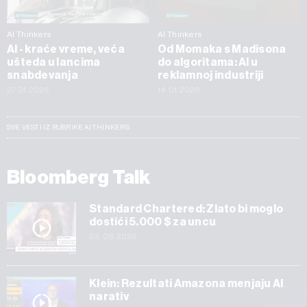
AI Thinkers
AI Thinkers
AI - kraće vreme, veća
Od Momaka s Madisona
ušteda u lancima
do algoritama: AI u
snabdevanja
reklamnoj industriji
27.01.2026
14.01.2026
SVE VESTI IZ RUBRIKE AI THINKERS
Bloomberg Talk
Standard Chartered: Zlato bi moglo
dostići 5.000 $ za uncu
05.08.2026
Klein: Rezultati Amazona menjaju AI
narativ