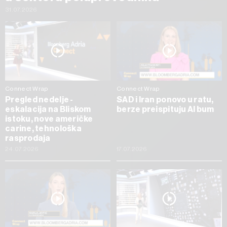
31.07.2026
Connect Wrap
Connect Wrap
Pregled nedelje -
SAD i Iran ponovo u ratu,
eskalacija na Bliskom
berze preispituju AI bum
istoku, nove američke
carine, tehnološka
rasprodaja
24.07.2026
17.07.2026