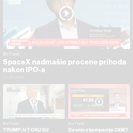
Biz Flash
SpaceX nadmašio procene prihoda
nakon IPO-a
05.08.2026
Biz Flash
Biz Flash
TRUMP: U TOKU SU
Deonice kompanije CXMT