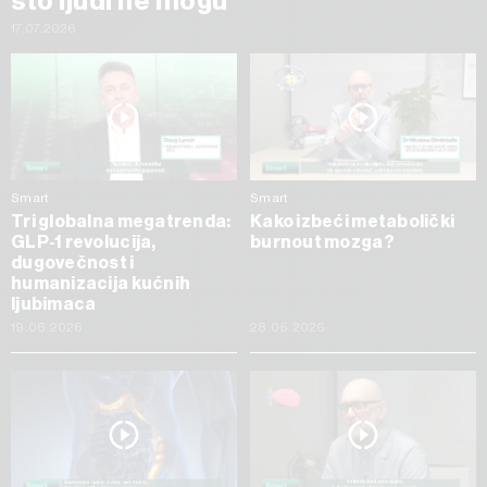
što ljudi ne mogu
17.07.2026
Smart
Smart
Tri globalna megatrenda:
Kako izbeći metabolički
GLP-1 revolucija,
burnout mozga?
dugovečnost i
humanizacija kućnih
ljubimaca
19.06.2026
28.05.2026