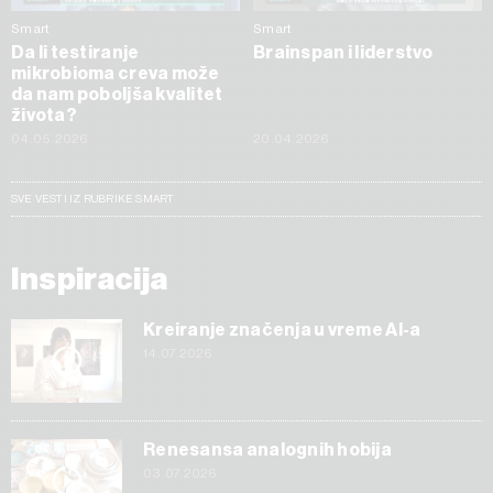
Smart
Smart
Da li testiranje
Brainspan i liderstvo
mikrobioma creva može
da nam poboljša kvalitet
života?
04.05.2026
20.04.2026
SVE VESTI IZ RUBRIKE SMART
Inspiracija
Kreiranje značenja u vreme AI-a
14.07.2026
Renesansa analognih hobija
03.07.2026