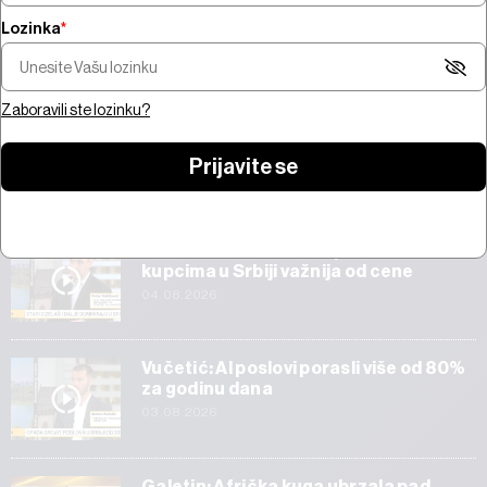
Lozinka
*
Owens o SpaceX-u: Muskove
projekcije prihoda ne deluju
Energetika najug
realno, AI biznis i dalje
vodostaja Dunava
visokorizičan
rizika za privredu
Zaboravili ste lozinku?
Prijavite se
Start
Veličković: Tehnička ispravnost vozila
kupcima u Srbiji važnija od cene
04.08.2026
Vučetić: AI poslovi porasli više od 80%
za godinu dana
03.08.2026
Galetin: Afrička kuga ubrzala pad