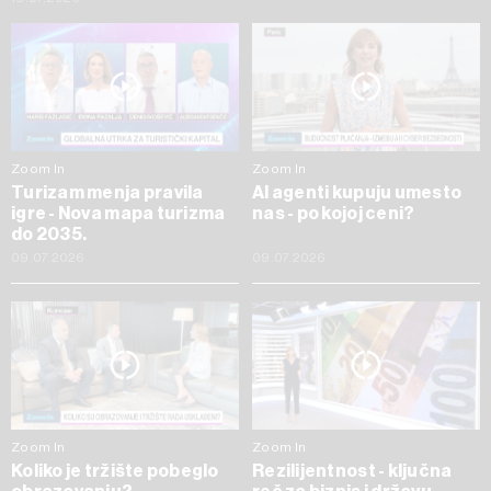
Zoom In
Zoom In
Turizam menja pravila
AI agenti kupuju umesto
igre - Nova mapa turizma
nas - po kojoj ceni?
do 2035.
09.07.2026
09.07.2026
Zoom In
Zoom In
Koliko je tržište pobeglo
Rezilijentnost - ključna