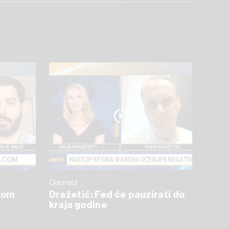
Connect
skom
Dražetić: Fed će pauzirati do
kraja godine