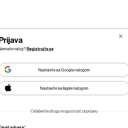
Prijava
Nemate nalog?
Registrujte se
Nastavite sa Google nalogom
Nastavite sa Apple nalogom
Tržište
Prestiž
Tehnologija
Businessweek Adri
Odaberite drugu mogućnost za prijavu
Email adresa
*