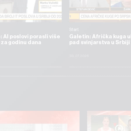
Start
 AI poslovi porasli više
Galetin: Afrička kuga 
 za godinu dana
pad svinjarstva u Srbiji
6
30.07.2026