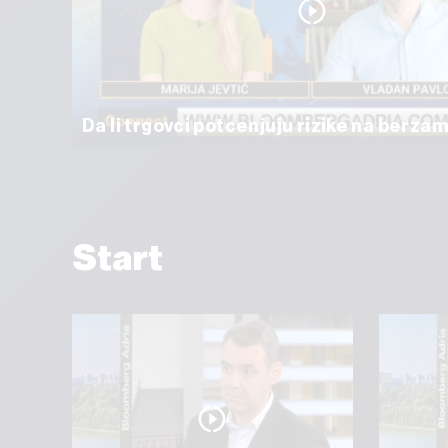
Da li trgovci potcenjuju rizike na berza
Start