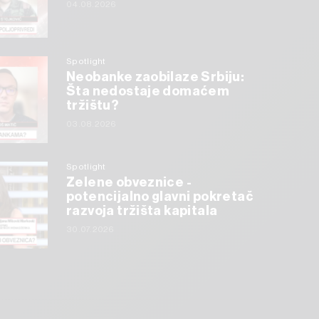
04.08.2026
Spotlight
Neobanke zaobilaze Srbiju:
Šta nedostaje domaćem
tržištu?
03.08.2026
Spotlight
Zelene obveznice -
potencijalno glavni pokretač
razvoja tržišta kapitala
30.07.2026