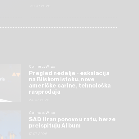
30.07.2026
Connect Wrap
Pregled nedelje - eskalacija
na Bliskom istoku, nove
američke carine, tehnološka
rasprodaja
24.07.2026
Connect Wrap
SAD i Iran ponovo u ratu, berze
preispituju AI bum
17.07.2026