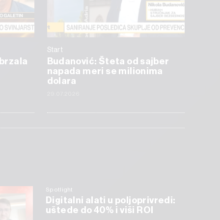
Start
ubrzala
Budanović: Šteta od sajber
napada meri se milionima
dolara
29.07.2026
Spotlight
Digitalni alati u poljoprivredi:
uštede do 40% i viši ROI