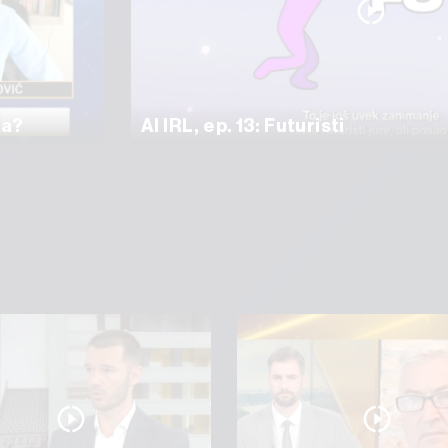
ma?
AI IRL, ep. 13: Futuristi