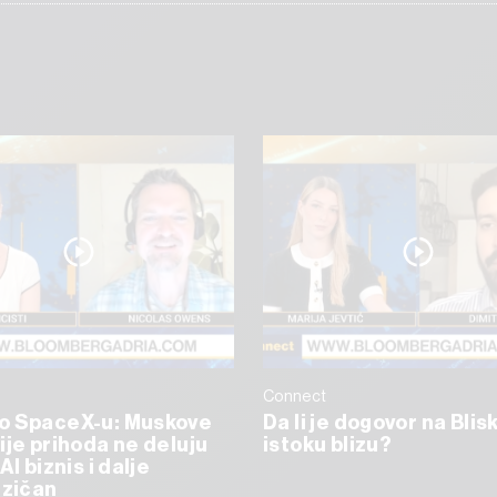
Connect
o SpaceX-u: Muskove
Da li je dogovor na Bli
ije prihoda ne deluju
istoku blizu?
AI biznis i dalje
izičan