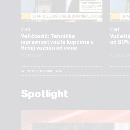
Start
Start
Veličković: Tehnička
Vučetić:
ispravnost vozila kupcima u
od 80%
Srbiji važnija od cene
04.08.2026
03.08.202
SVE VESTI IZ RUBRIKE START
Spotlight