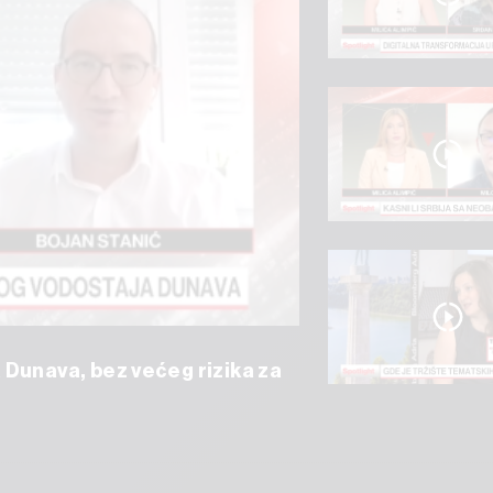
 Dunava, bez većeg rizika za