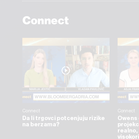
Connect
Connect
Connect
Da li trgovci potcenjuju rizike
Owens 
na berzama?
projekc
realno, 
visokor