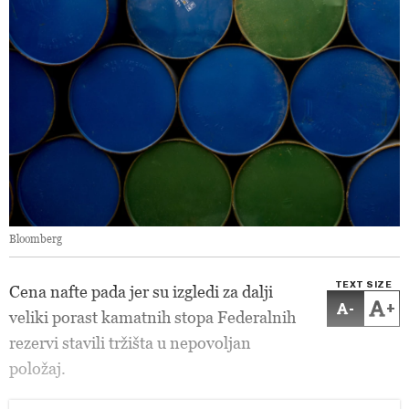
Bloomberg
TEXT SIZE
Cena nafte pada jer su izgledi za dalji
-
+
veliki porast kamatnih stopa Federalnih
rezervi stavili tržišta u nepovoljan
položaj.