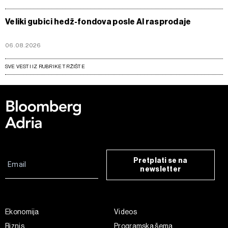
Veliki gubici hedž-fondova posle AI rasprodaje
06.08.2026
SVE VESTI IZ RUBRIKE TRŽIŠTE
Pretplati se na
newsletter
Ekonomija
Videos
Biznis
Programska šema