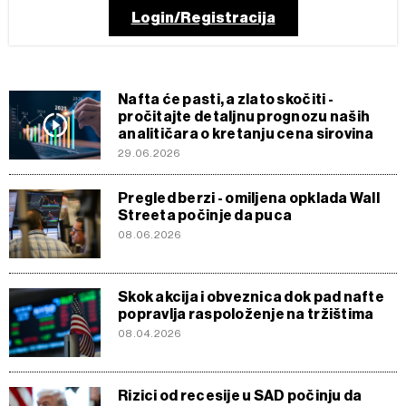
Login/Registracija
Nafta će pasti, a zlato skočiti -
pročitajte detaljnu prognozu naših
analitičara o kretanju cena sirovina
29.06.2026
Pregled berzi - omiljena opklada Wall
Streeta počinje da puca
08.06.2026
Skok akcija i obveznica dok pad nafte
popravlja raspoloženje na tržištima
08.04.2026
Rizici od recesije u SAD počinju da