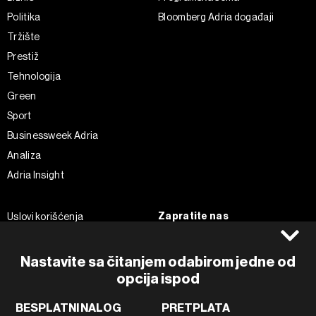
Politika
Bloomberg Adria događaji
Tržište
Prestiž
Tehnologija
Green
Sport
Businessweek Adria
Analiza
Adria Insight
Zapratite nas
Uslovi korišćenja
Politika Privatnosti
Facebook
Impressum
Instagram
Nastavite sa čitanjem odabirom jedne od
Politika kolačića
Twitter
opcija ispod
Marketing
Linkedin
BESPLATNI NALOG
PRETPLATA
Korišćenje veštačke inteligencije
Tiktok