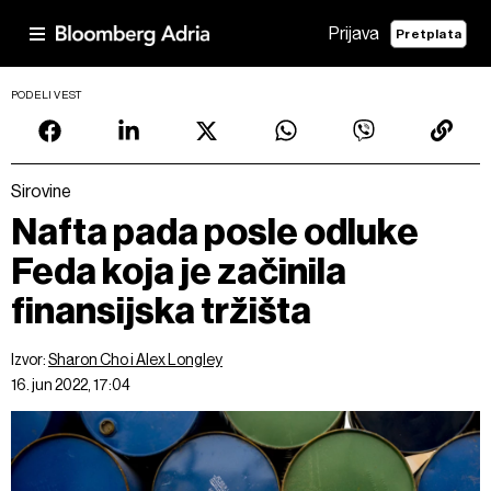
Prijava
Pretplata
PODELI VEST
Sirovine
Nafta pada posle odluke
Feda koja je začinila
finansijska tržišta
Izvor:
Sharon Cho i Alex Longley
16. jun 2022, 17:04