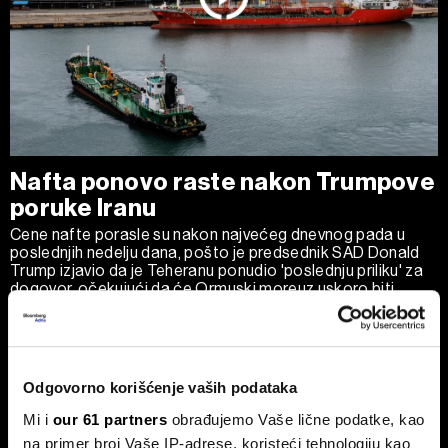
Nafta ponovo raste nakon Trumpove
poruke Iranu
Cene nafte porasle su nakon najvećeg dnevnog pada u
poslednjih nedelju dana, pošto je predsednik SAD Donald
Trump izjavio da je Teheranu ponudio 'poslednju priliku' za
dogovor, očekujući da će Ormuski moreuz uskoro biti
potpuno otvoren za plovidbu.
Odgovorno korišćenje vaših podataka
Mi i
our 61 partners
obrađujemo Vaše lične podatke, kao
na primer broj Vaše IP-adrese, koristeći tehnologiju kao