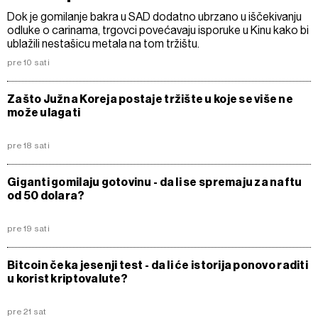
Dok je gomilanje bakra u SAD dodatno ubrzano u iščekivanju
odluke o carinama, trgovci povećavaju isporuke u Kinu kako bi
ublažili nestašicu metala na tom tržištu.
pre 10 sati
Zašto Južna Koreja postaje tržište u koje se više ne
može ulagati
pre 18 sati
Giganti gomilaju gotovinu - da li se spremaju za naftu
od 50 dolara?
pre 19 sati
Bitcoin čeka jesenji test - da li će istorija ponovo raditi
u korist kriptovalute?
pre 21 sat