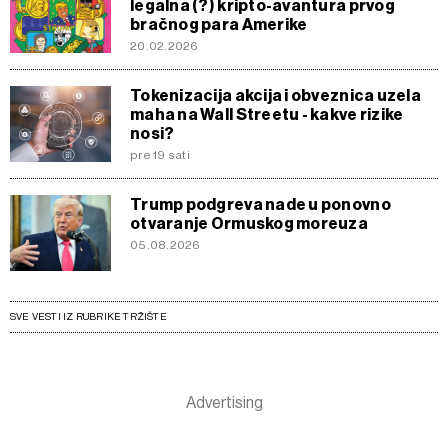
legalna (?) kripto-avantura prvog
bračnog para Amerike
20.02.2026
Tokenizacija akcija i obveznica uzela
maha na Wall Streetu - kakve rizike
nosi?
pre 19 sati
Trump podgreva nade u ponovno
otvaranje Ormuskog moreuza
05.08.2026
SVE VESTI IZ RUBRIKE TRŽIŠTE