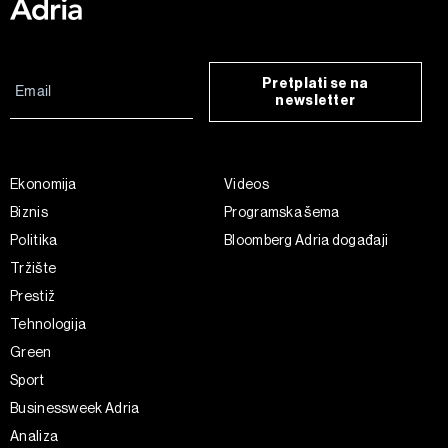
Pretplati se na
newsletter
Ekonomija
Videos
Biznis
Programska šema
Politika
Bloomberg Adria događaji
Tržište
Prestiž
Tehnologija
Green
Sport
Businessweek Adria
Analiza