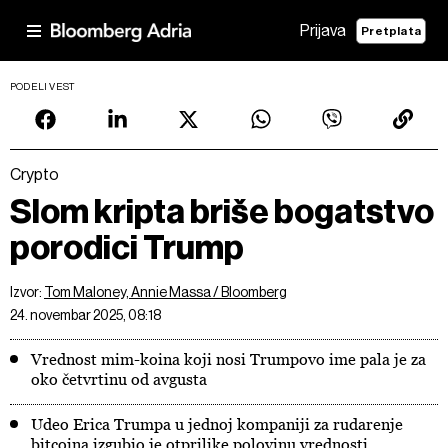
Prijava
Pretplata
PODELI VEST
Crypto
Slom kripta briše bogatstvo
porodici Trump
Izvor:
Tom Maloney, Annie Massa / Bloomberg
24. novembar 2025, 08:18
Vrednost mim-koina koji nosi Trumpovo ime pala je za
oko četvrtinu od avgusta
Udeo Erica Trumpa u jednoj kompaniji za rudarenje
bitcoina izgubio je otprilike polovinu vrednosti