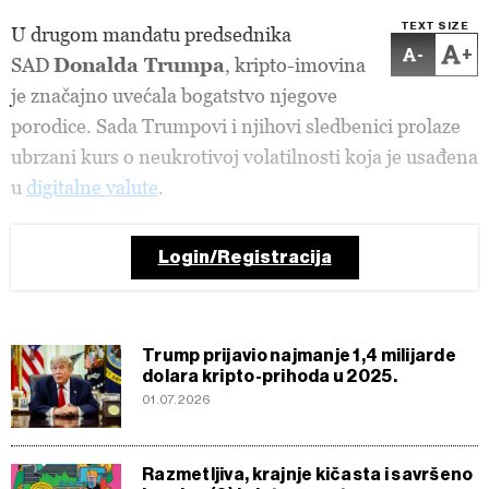
TEXT SIZE
U drugom mandatu predsednika
-
+
SAD
Donalda Trumpa
, kripto-imovina
je značajno uvećala bogatstvo njegove
porodice. Sada Trumpovi i njihovi sledbenici prolaze
ubrzani kurs o neukrotivoj volatilnosti koja je usađena
u
digitalne valute
.
Login/Registracija
Trump prijavio najmanje 1,4 milijarde
dolara kripto-prihoda u 2025.
01.07.2026
Razmetljiva, krajnje kičasta i savršeno