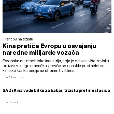
Trendovi na tržištu
Kina pretiče Evropu u osvajanju
naredne milijarde vozača
Evropska automobilska industrija, koja je oduvek više zavisila
od izvoza nego američka, previše se opustila pred naletom
kineske konkurencije na stranim tržištima.
pre 32 minuta
SAD i Kina vode bitku za bakar, tržištu preti nestašica
pre 14 sati