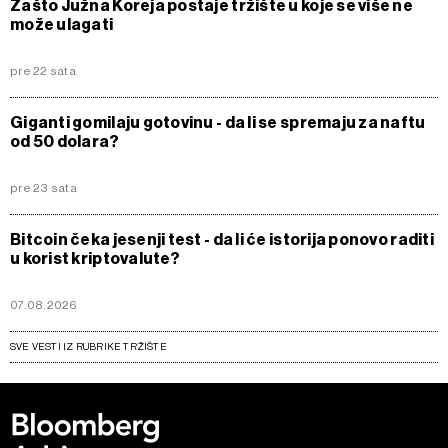
Zašto Južna Koreja postaje tržište u koje se više ne
može ulagati
pre 22 sata
Giganti gomilaju gotovinu - da li se spremaju za naftu
od 50 dolara?
pre 23 sata
Bitcoin čeka jesenji test - da li će istorija ponovo raditi
u korist kriptovalute?
07.08.2026
SVE VESTI IZ RUBRIKE TRŽIŠTE