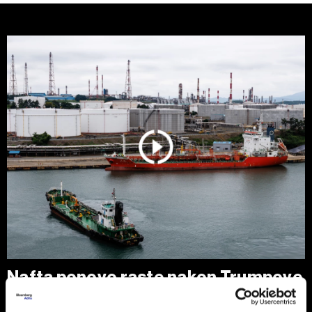
Nafta ponovo raste nakon Trumpove
poruke Iranu