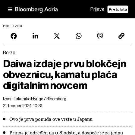
Prijava
Pretplata
PODELI VEST
Berze
Daiwa izdaje prvu blokčejn
obveznicu, kamatu plaća
digitalnim novcem
Izvor:
Takahiko Hyuga / Bloomberg
21. februar 2024, 10:31
Ovo je prva ponuda ove vrste u Japanu
Prinos je određen na 0,8 odsto, a dospeće je za jednu