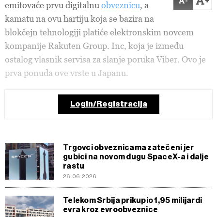
-
+
emitovaće prvu digitalnu
obveznicu
, a
kamatu na ovu hartiju koja se bazira na
blokčejn tehnologiji platiće elektronskim novcem
kompanije Rakuten Group. Inc, koja je između
ostalog vlasnik servisa za slanje poruka Viber. Ovo je
prva ponuda ove vrste u Japanu.
Login/Registracija
Trgovci obveznicama zatečeni jer
gubici na novom dugu SpaceX-a i dalje
rastu
26.06.2026
Telekom Srbija prikupio 1,95 milijardi
evra kroz evroobveznice