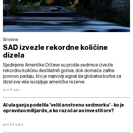
Sirovine
SAD izvezle rekordne količine
dizela
Sjedinjene Američke Države su prošle sedmice izvezle
rekordnu količinu destilatnih goriva, dok domaće zalihe
ponovo padaju, što je najnoviji signal da globalna borba za
dizel sve više iscrpljuje američke rezerve.
pre 11 sati
AI ulaganja podelila 'veličanstvenu sedmorku' - ko je
opravdao milijarde, a ko razočarao investitore?
pre 23 sata