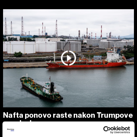
Nafta ponovo raste nakon Trumpove
poruke Iranu
Cene nafte porasle su nakon najvećeg dnevnog pada u
poslednjih nedelju dana, pošto je predsednik SAD Donald