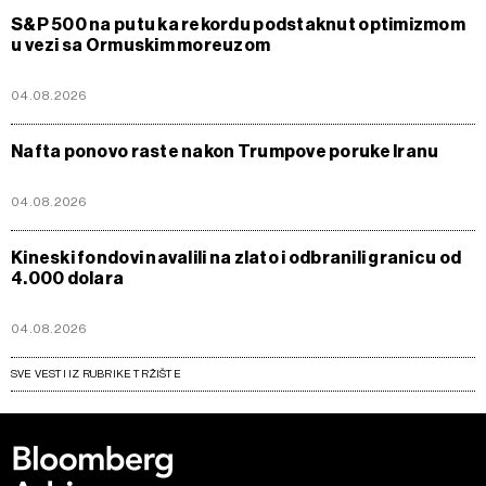
S&P 500 na putu ka rekordu podstaknut optimizmom
u vezi sa Ormuskim moreuzom
04.08.2026
Nafta ponovo raste nakon Trumpove poruke Iranu
04.08.2026
Kineski fondovi navalili na zlato i odbranili granicu od
4.000 dolara
04.08.2026
SVE VESTI IZ RUBRIKE TRŽIŠTE