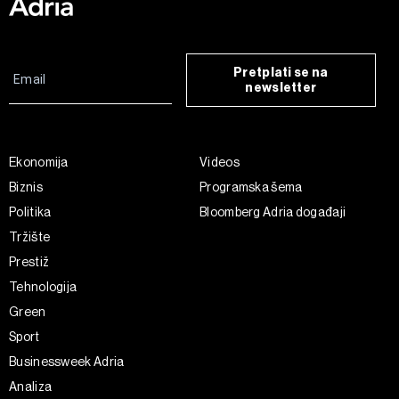
Pretplati se na
newsletter
Ekonomija
Videos
Biznis
Programska šema
Politika
Bloomberg Adria događaji
Tržište
Prestiž
Tehnologija
Green
Sport
Businessweek Adria
Analiza