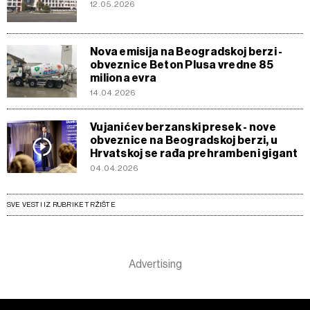
12.05.2026
Nova emisija na Beogradskoj berzi -
obveznice Beton Plusa vredne 85
miliona evra
14.04.2026
Vujanićev berzanski presek - nove
obveznice na Beogradskoj berzi, u
Hrvatskoj se rađa prehrambeni gigant
04.04.2026
SVE VESTI IZ RUBRIKE TRŽIŠTE