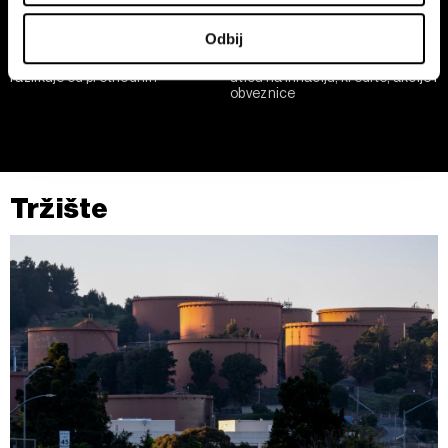
U svakom trenutku možete da promenite ili povučete
Odbij
saglasnost u Deklaraciji o kolačićima.
Po čemu se tekući pad bitcoina
Kamatne stope Feda i ECB: kako
razlikuje od prethodnih
utiču na inflaciju, kredite, akcije i
obveznice
Zajednički rukovaoci su HD-WIN ARENA SPORT d.o.o. i
Partneri
. Više o podacima koje obrađujemo kao i o
vašim pravima pročitajte u našoj
Politici privatnosti
, a o
kolačićima i drugim sličnim tehnologijama u
Politici
kolačića
.
Tržište
Kolačiće u bilo kojem trenutku možete ponovno ažurirati
klikom na „Prikaži detalje“. Pristanak možete u bilo kojem
trenutku opozvati bez negativnih posledica.