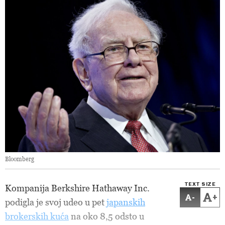
Bloomberg
TEXT SIZE
Kompanija Berkshire Hathaway Inc.
-
+
podigla je svoj udeo u pet
japanskih
brokerskih kuća
na oko 8,5 odsto u