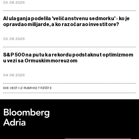
05.08.2026
AI ulaganja podelila 'veličanstvenu sedmorku' - ko je
opravdao milijarde, a ko razočarao investitore?
05.08.2026
S&P 500 na putu ka rekordu podstaknut optimizmom
u vezi sa Ormuskim moreuzom
04.08.2026
SVE VESTI IZ RUBRIKE TRŽIŠTE