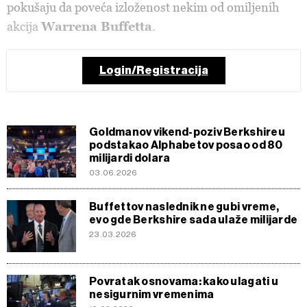
pokušaju da poveća izloženost nekim od omiljenih
akcija
Warrena Buffetta
.
Login/Registracija
Goldmanov vikend-poziv Berkshireu
podstakao Alphabetov posao od 80
milijardi dolara
03.06.2026
Buffettov naslednik ne gubi vreme,
evo gde Berkshire sada ulaže milijarde
23.03.2026
Povratak osnovama: kako ulagati u
nesigurnim vremenima