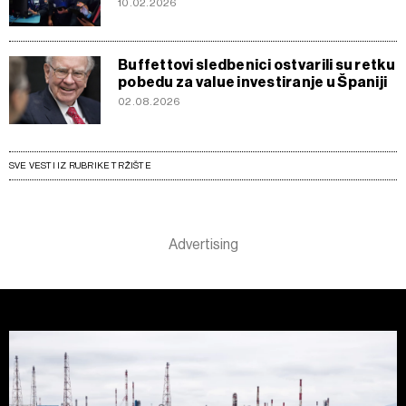
10.02.2026
Buffettovi sledbenici ostvarili su retku
pobedu za value investiranje u Španiji
02.08.2026
SVE VESTI IZ RUBRIKE TRŽIŠTE