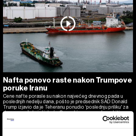
Nafta ponovo raste nakon Trumpove
poruke Iranu
Cene nafte porasle su nakon najvećeg dnevnog pada u
poslednjih nedelju dana, pošto je predsednik SAD Donald
Trump izjavio da je Teheranu ponudio 'poslednju priliku' za
dogovor, očekujući da će Ormuski moreuz uskoro biti
potpuno otvoren za plovidbu.