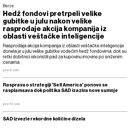
Berze
Hedž fondovi pretrpeli velike
gubitke u julu nakon velike
rasprodaje akcija kompanija iz
oblasti veštačke inteligencije
Rasprodaja akcija kompanija iz oblasti veštačke inteligencije
donela je u julu velike gubitke vodećim hedž fondovima, dok su
retki dobitnici iskoristili pad za kupovinu imovine po sniženim
cenama.
pre 6 sati
Rasprava o strategiji 'Sell America' ponovo se
rasplamsava dok politika SAD izaziva nove sumnje
pre 10 sati
SAD izvezle rekordne količine dizela