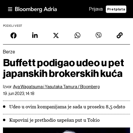
Prijava
Pretplata
PODELI VEST
Berze
Buffett podigao udeo u pet
japanskih brokerskih kuća
Izvor:
Aya Wagatsuma i Yasutaka Tamura / Bloomberg
19. jun 2023, 14:18
Udeo u ovim kompanijama je sada u proseku 8,5 odsto
Kupovini je prethodio uspešan put u Tokio