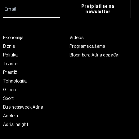
Pretplati se na
newsletter
Ekonomija
Videos
Biznis
Programska šema
Politika
Bloomberg Adria događaji
Tržište
Prestiž
Tehnologija
Green
Sport
Businessweek Adria
Analiza
Adria Insight