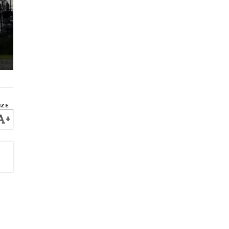
IZE
+