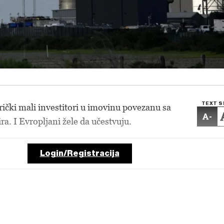
TEXT S
čki mali investitori u imovinu povezanu sa
-
a. I Evropljani žele da učestvuju.
Login/Registracija