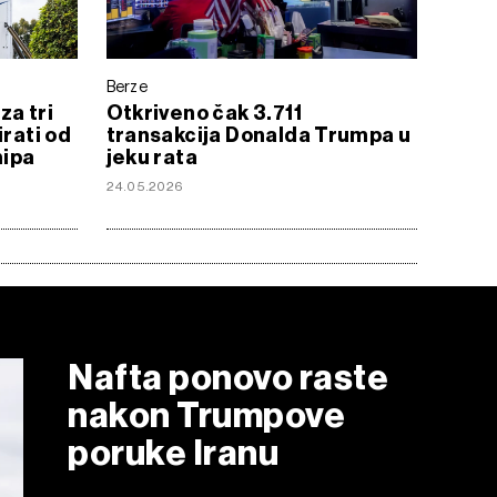
Berze
za tri
Otkriveno čak 3.711
irati od
transakcija Donalda Trumpa u
hipa
jeku rata
24.05.2026
Nafta ponovo raste
nakon Trumpove
poruke Iranu