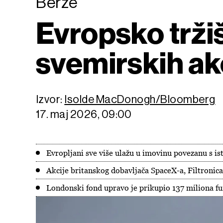
Berze
Evropsko tržiš
svemirskih ak
Izvor:
Isolde MacDonogh/Bloomberg
17. maj 2026, 09:00
Evropljani sve više ulažu u imovinu povezanu s i
Akcije britanskog dobavljača SpaceX-a, Filtronica
Londonski fond upravo je prikupio 137 miliona fun