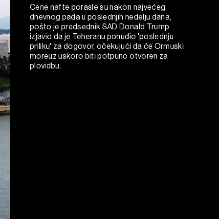
Cene nafte porasle su nakon najvećeg
dnevnog pada u poslednjih nedelju dana,
pošto je predsednik SAD Donald Trump
izjavio da je Teheranu ponudio 'poslednju
priliku' za dogovor, očekujući da će Ormuski
moreuz uskoro biti potpuno otvoren za
plovidbu.