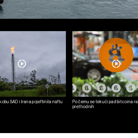
obu SAD i Irana pojeftinila naftu
Po čemu se tekući pad bitcoina ra
prethodnih