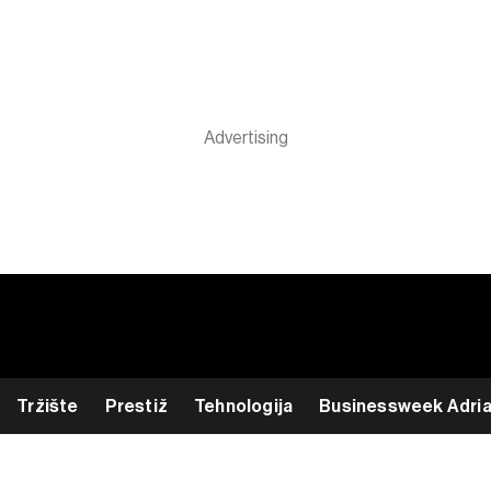
Tržište
Prestiž
Tehnologija
Businessweek Adri