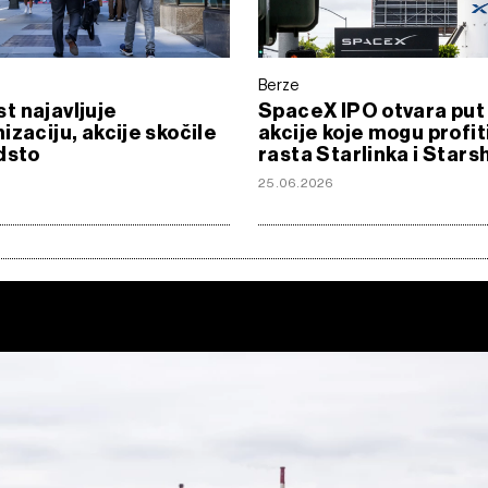
Berze
 najavljuje
SpaceX IPO otvara put 
izaciju, akcije skočile
akcije koje mogu profit
dsto
rasta Starlinka i Stars
6
25.06.2026