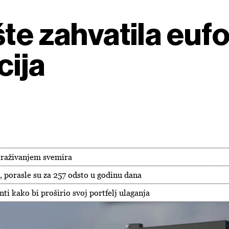
te zahvatila eufo
cija
straživanjem svemira
, porasle su za 257 odsto u godinu dana
ti kako bi proširio svoj portfelj ulaganja