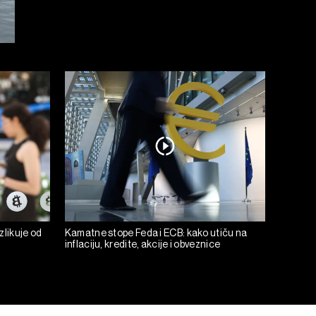
zlikuje od
Kamatne stope Feda i ECB: kako utiču na
inflaciju, kredite, akcije i obveznice