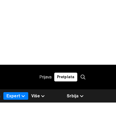
Prijava
Pretplata
a
Expert
Više
Srbija