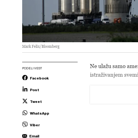
Mark Felix/Bloomberg
Ne ulažu samo ameri
PODELI VEST
istraživanjem svemir
Facebook
Post
Tweet
WhatsApp
Viber
Email