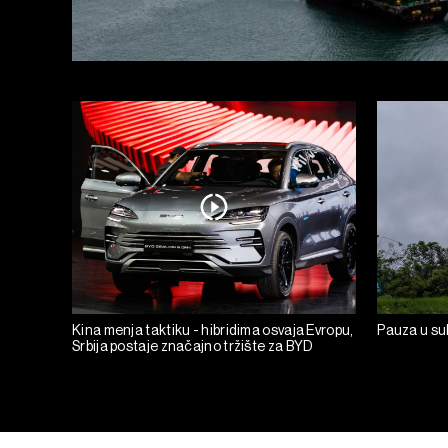
Kina menja taktiku - hibridima osvaja Evropu,
Pauza u suk
Srbija postaje značajno tržište za BYD