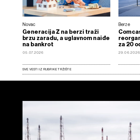
Novac
Berze
Generacija Z na berzi traži
Comcast
brzu zaradu, a uglavnom naiđe
reorgan
na bankrot
za 20 o
05.07.2026
29.06.202
SVE VESTI IZ RUBRIKE TRŽIŠTE