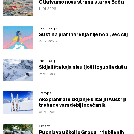
Otkrivamo novu stranu starog Beča
11.01.2026
Inspiracija
Suština planinarenja nije hobi, već cilj
27.12.2025
Inspiracija
Skijališta koja nisu (još) izgubila dušu
21.12.2025
Evropa
Ako planirate skijanje u Italiji i Austriji -
trebaće vam deblji novčanik
02.12.2025
Opšte
Pucnjava u školi u Gracu - 11 ubijenih