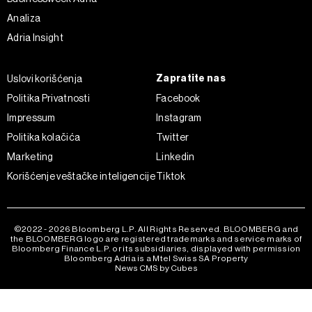
Analiza
Adria Insight
Zapratite nas
Uslovi korišćenja
Politika Privatnosti
Facebook
Impressum
Instagram
Politika kolačića
Twitter
Marketing
Linkedin
Korišćenje veštačke inteligencije
Tiktok
©2022 - 2026 Bloomberg L.P. All Rights Reserved. BLOOMBERG and
the BLOOMBERG logo are registered trademarks and service marks of
Bloomberg Finance L.P. or its subsidiaries, displayed with permission
Bloomberg Adria is a Mtel Swiss SA Property
News CMS by Cubes