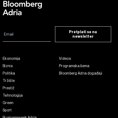
Pretplati se na
newsletter
Ekonomija
Videos
Biznis
Programska šema
Politika
Bloomberg Adria događaji
Tržište
Prestiž
Tehnologija
Green
Sport
Businessweek Adria