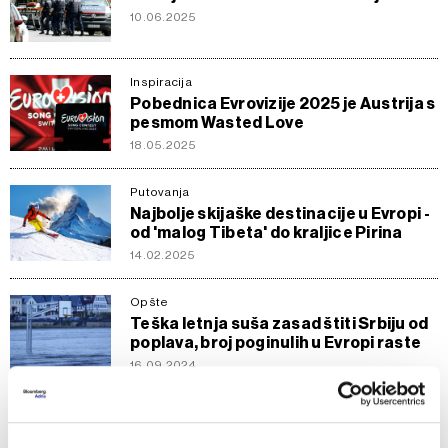
10.06.2025
Inspiracija
Pobednica Evrovizije 2025 je Austrija s
pesmom Wasted Love
18.05.2025
Putovanja
Najbolje skijaške destinacije u Evropi -
od 'malog Tibeta' do kraljice Pirina
14.02.2025
Opšte
Teška letnja suša zasad štiti Srbiju od
poplava, broj poginulih u Evropi raste
16.09.2024
Opšte
U Alpima se najavljuje i do pola metra