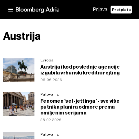
Prijava
Pretplata
Austrija
Evropa
Austrija i kod poslednje agencije
izgubila vrhunski kreditni rejting
06.06.2026
Putovanja
Fenomen 'set-jettinga' - sve više
putnika planira odmore prema
omiljenim serijama
28.02.2026
Putovanja