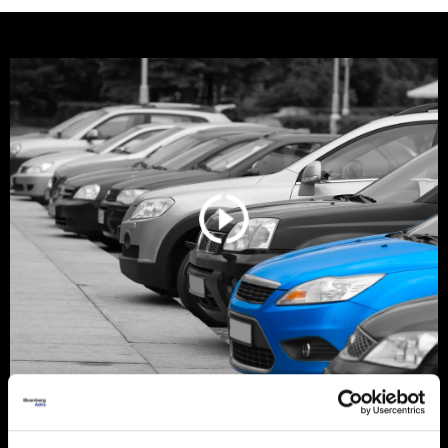
Srbija još vozi stare dizelaše, ali
tržište se menja zbog pravila EU