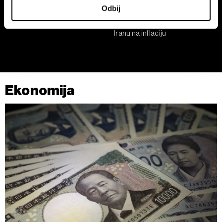
Odbij
saglasnost u Deklaraciji o kolačićima.
Programeri u Srbiji zarađuju
ECB zadržala kamatne stope
četiri puta više od ugostitelja
kako bi procenila uticaj rata u
Iranu na inflaciju
Zajednički rukovaoci su HD-WIN ARENA SPORT d.o.o. i
Partneri
. Više o podacima koje obrađujemo kao i o
vašim pravima pročitajte u našoj
Politici privatnosti
, a o
kolačićima i drugim sličnim tehnologijama u
Politici
kolačića
.
Ekonomija
Kolačiće u bilo kojem trenutku možete ponovno ažurirati
klikom na „Prikaži detalje“. Pristanak možete u bilo kojem
trenutku opozvati bez negativnih posledica.