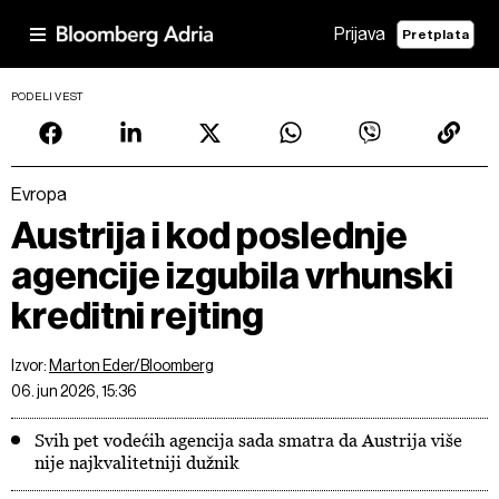
Prijava
Pretplata
PODELI VEST
Evropa
Austrija i kod poslednje
agencije izgubila vrhunski
kreditni rejting
Izvor:
Marton Eder/Bloomberg
06. jun 2026, 15:36
Svih pet vodećih agencija sada smatra da Austrija više
nije najkvalitetniji dužnik