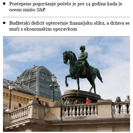
Postepeno pogoršanje počelo je pre 14 godina kada je
ocenu snizio S&P
Budžetski deficit opterećuje finansijsku sliku, a država se
muči s ekonomskim oporavkom