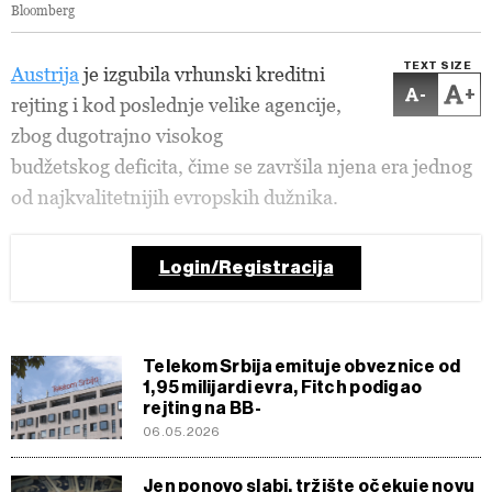
Bloomberg
TEXT SIZE
Austrija
je izgubila vrhunski kreditni
-
+
rejting i kod poslednje velike agencije,
zbog dugotrajno visokog
budžetskog deficita, čime se završila njena era jednog
od najkvalitetnijih evropskih dužnika.
Login/Registracija
Telekom Srbija emituje obveznice od
1,95 milijardi evra, Fitch podigao
rejting na BB-
06.05.2026
Jen ponovo slabi, tržište očekuje novu