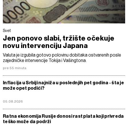
Svet
Jen ponovo slabi, tržište očekuje
novu intervenciju Japana
Valuta je izgubila gotovo polovinu dobitaka ostvarenih posle
zajedničke intervencije Tokija i Vašingtona.
pre 55 minuta
Inflacija u Srbiji najniža u poslednjih pet godina - šta je
može opet podići?
05.08.2026
Ratna ekonomija Rusije donosi rast plata koji privreda
teško može da podrži