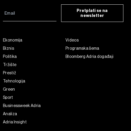
Pretplati se na
newsletter
Ekonomija
Videos
Biznis
Programska šema
Politika
Bloomberg Adria događaji
Tržište
Prestiž
Tehnologija
Green
Sport
Businessweek Adria
Analiza
Adria Insight