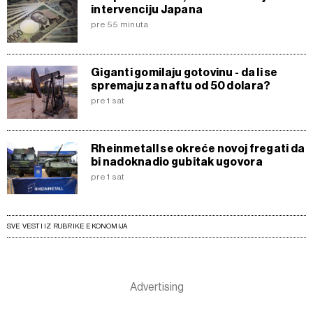
intervenciju Japana
pre 55 minuta
Giganti gomilaju gotovinu - da li se
spremaju za naftu od 50 dolara?
pre 1 sat
Rheinmetall se okreće novoj fregati da
bi nadoknadio gubitak ugovora
pre 1 sat
SVE VESTI IZ RUBRIKE EKONOMIJA