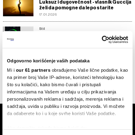
Luksuz i dugovečnost - vlasnik Guccija
želi da pomogne da lepo starite
17.01.2026
Stil
Jeste li u zelenom ili vam hitno treba
odmor? Whoop zna odgovor
15.03.2025
Odgovorno korišćenje vaših podataka
Inspiracija
Kako AI utiče na zdravlje zaposlenih i
Mi i
our 61 partners
obrađujemo Vaše lične podatke, kao
produktivnost
na primer broj Vaše IP-adrese, koristeći tehnologiju kao
01.03.2025
što su kolačići, kako bismo čuvali i pristupali
informacijama na Vašem uređaju u cilju prikazivanja
personalizovanih reklama i sadržaja, merenja reklama i
sadržaja, uvida u publiku i razvoja proizvoda. Vi možete
da odaberete ko i u koje svrhe koristi Vaše podatke.
Ako dozvolite, takođe bismo želeli da: