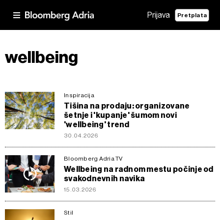
Prijava
Pretplata
wellbeing
Inspiracija
Tišina na prodaju: organizovane
šetnje i 'kupanje' šumom novi
'wellbeing' trend
30.04.2026
Bloomberg Adria TV
Wellbeing na radnom mestu počinje od
svakodnevnih navika
15.03.2026
Stil