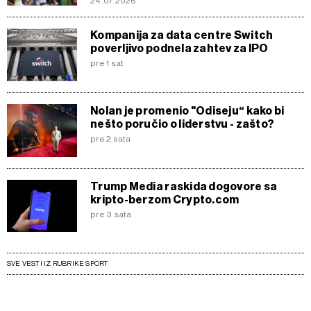
24.07.2026
Kompanija za data centre Switch
poverljivo podnela zahtev za IPO
pre 1 sat
Nolan je promenio "Odiseju“ kako bi
nešto poručio o liderstvu - zašto?
pre 2 sata
Trump Media raskida dogovore sa
kripto-berzom Crypto.com
pre 3 sata
SVE VESTI IZ RUBRIKE SPORT