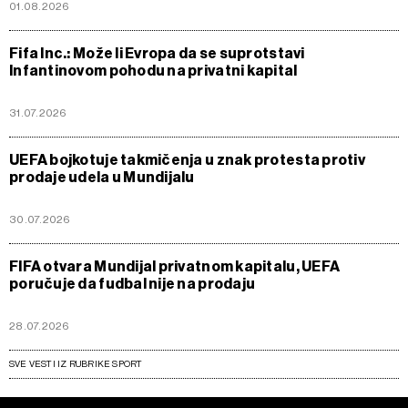
01.08.2026
Fifa Inc.: Može li Evropa da se suprotstavi
Infantinovom pohodu na privatni kapital
31.07.2026
UEFA bojkotuje takmičenja u znak protesta protiv
prodaje udela u Mundijalu
30.07.2026
FIFA otvara Mundijal privatnom kapitalu, UEFA
poručuje da fudbal nije na prodaju
28.07.2026
SVE VESTI IZ RUBRIKE SPORT