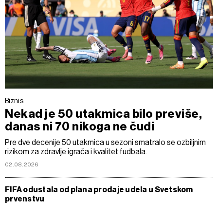
Biznis
Nekad je 50 utakmica bilo previše,
danas ni 70 nikoga ne čudi
Pre dve decenije 50 utakmica u sezoni smatralo se ozbiljnim
rizikom za zdravlje igrača i kvalitet fudbala.
02.08.2026
FIFA odustala od plana prodaje udela u Svetskom
prvenstvu