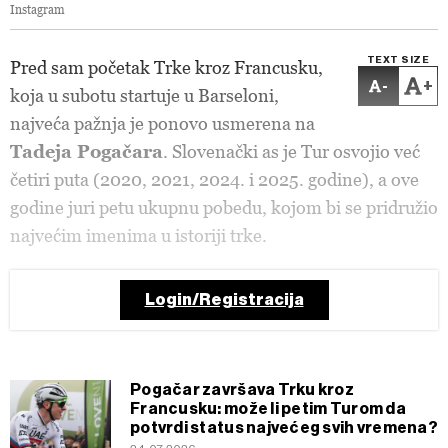
Instagram
TEXT SIZE
Pred sam početak Trke kroz Francusku,
-
+
koja u subotu startuje u Barseloni,
najveća pažnja je ponovo usmerena na
Tadeja Pogačara
. Slovenački as je Tur osvojio već
četiri puta (2020, 2021, 2024. i 2025. godine), a ove
godine juri petu ukupnu pobedu, kojom bi se pridružio
najvećim imenima u istoriji trke.
Login/Registracija
Pogačar završava Trku kroz
Francusku: može li petim Turom da
potvrdi status najvećeg svih vremena?