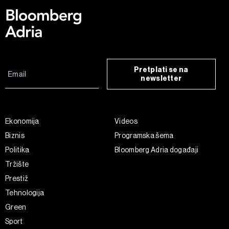
Pretplati se na
newsletter
Ekonomija
Videos
Biznis
Programska šema
Politika
Bloomberg Adria događaji
Tržište
Prestiž
Tehnologija
Green
Sport