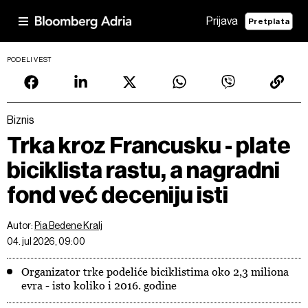
Prijava
Pretplata
PODELI VEST
Biznis
Trka kroz Francusku - plate
biciklista rastu, a nagradni
fond već deceniju isti
Autor:
Pia Bedene Kralj
04. jul 2026, 09:00
Organizator trke podeliće biciklistima oko 2,3 miliona
evra - isto koliko i 2016. godine