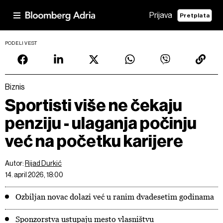
Prijava
Pretplata
PODELI VEST
Biznis
Sportisti više ne čekaju
penziju - ulaganja počinju
već na početku karijere
Autor:
Rijad Durkić
14. april 2026, 18:00
Ozbiljan novac dolazi već u ranim dvadesetim godinama
Sponzorstva ustupaju mesto vlasništvu