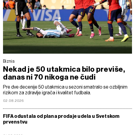
Biznis
Nekad je 50 utakmica bilo previše,
danas ni 70 nikoga ne čudi
Pre dve decenije 50 utakmica u sezoni smatralo se ozbiljnim
rizikom za zdravlje igrača i kvalitet fudbala.
02.08.2026
FIFA odustala od plana prodaje udela u Svetskom
prvenstvu