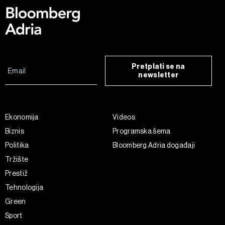
Pretplati se na
newsletter
Ekonomija
Videos
Biznis
Programska šema
Politika
Bloomberg Adria događaji
Tržište
Prestiž
Tehnologija
Green
Sport