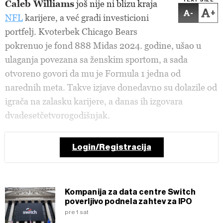
TEXT SIZE
Caleb Williams
još nije ni blizu kraja
-
+
NFL
karijere, a već gradi investicioni
portfelj. Kvoterbek Chicago Bears
pokrenuo je fond 888 Midas 2024. godine, ušao u
ulaganja povezana sa ženskim sportom, a sada
otvoreno govori da mu je Formula 1 jedna od
narednih meta. Takve izjave donedavno su dolazile od
igrača na zalasku karijere, a danas ih izgovara
dvadesetčetvorogodišnjak.
Login/Registracija
Kompanija za data centre Switch
poverljivo podnela zahtev za IPO
pre 1 sat