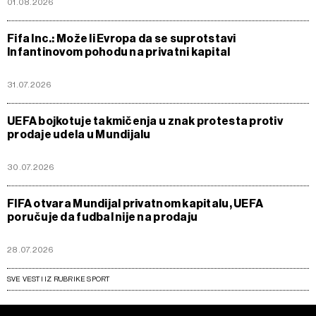
01.08.2026
Fifa Inc.: Može li Evropa da se suprotstavi
Infantinovom pohodu na privatni kapital
31.07.2026
UEFA bojkotuje takmičenja u znak protesta protiv
prodaje udela u Mundijalu
30.07.2026
FIFA otvara Mundijal privatnom kapitalu, UEFA
poručuje da fudbal nije na prodaju
28.07.2026
SVE VESTI IZ RUBRIKE SPORT