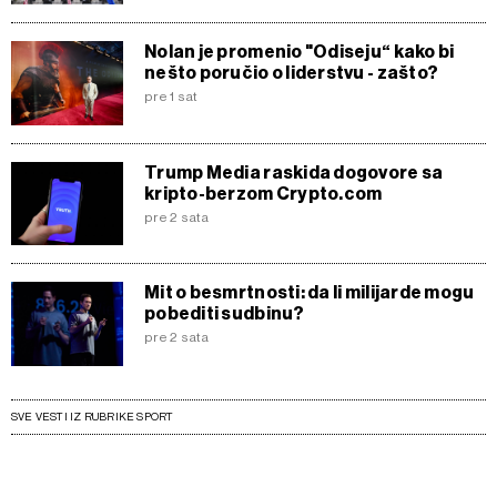
Nolan je promenio "Odiseju“ kako bi
nešto poručio o liderstvu - zašto?
pre 1 sat
Trump Media raskida dogovore sa
kripto-berzom Crypto.com
pre 2 sata
Mit o besmrtnosti: da li milijarde mogu
pobediti sudbinu?
pre 2 sata
SVE VESTI IZ RUBRIKE SPORT