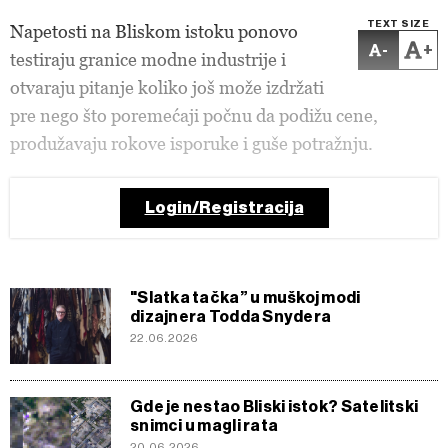
TEXT SIZE
Napetosti na Bliskom istoku ponovo
-
+
testiraju granice modne industrije i
otvaraju pitanje koliko još može izdržati
pre nego što poremećaji počnu da podižu cene,
produžavaju rokove isporuke i guše potražnju.
Login/Registracija
"Slatka tačka” u muškoj modi
dizajnera Todda Snydera
22.06.2026
Gde je nestao Bliski istok? Satelitski
snimci u magli rata
20.06.2026