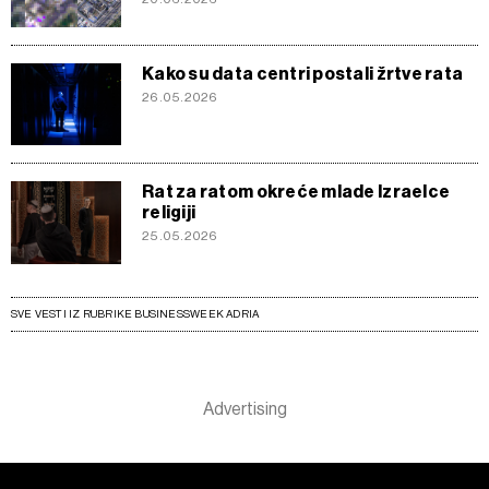
Kako su data centri postali žrtve rata
26.05.2026
Rat za ratom okreće mlade Izraelce
religiji
25.05.2026
SVE VESTI IZ RUBRIKE BUSINESSWEEK ADRIA