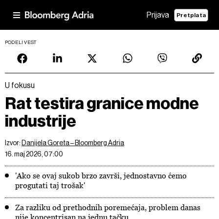
Prijava
Pretplata
PODELI VEST
U fokusu
Rat testira granice modne
industrije
Izvor:
Danijela Goreta – Bloomberg Adria
16. maj 2026, 07:00
'Ako se ovaj sukob brzo završi, jednostavno ćemo
progutati taj trošak'
Za razliku od prethodnih poremećaja, problem danas
nije koncentrisan na jednu tačku