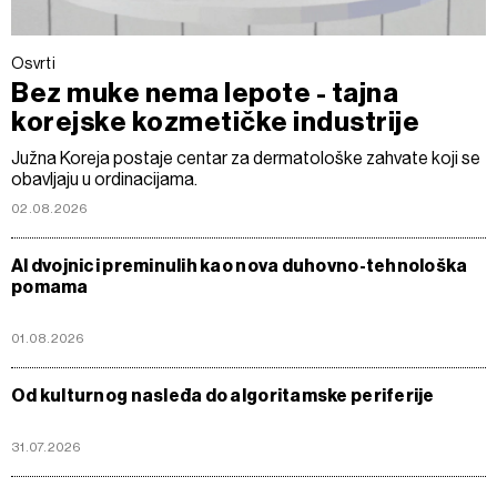
Osvrti
Bez muke nema lepote - tajna
korejske kozmetičke industrije
Južna Koreja postaje centar za dermatološke zahvate koji se
obavljaju u ordinacijama.
02.08.2026
AI dvojnici preminulih kao nova duhovno-tehnološka
pomama
01.08.2026
Od kulturnog nasleđa do algoritamske periferije
31.07.2026