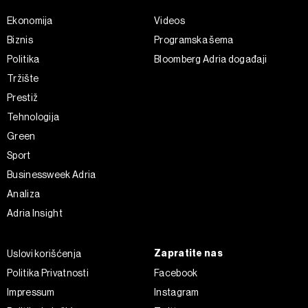
Ekonomija
Videos
Biznis
Programska šema
Politika
Bloomberg Adria događaji
Tržište
Prestiž
Tehnologija
Green
Sport
Businessweek Adria
Analiza
Adria Insight
Zapratite nas
Uslovi korišćenja
Politika Privatnosti
Facebook
Impressum
Instagram