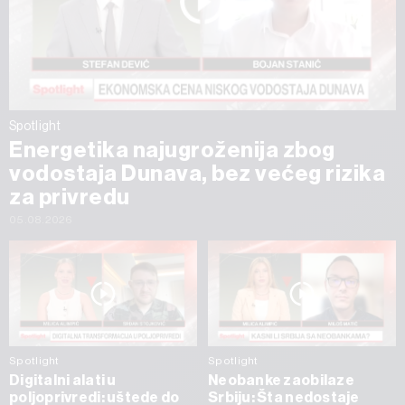
Spotlight
Energetika najugroženija zbog
vodostaja Dunava, bez većeg rizika
za privredu
05.08.2026
Spotlight
Spotlight
Digitalni alati u
Neobanke zaobilaze
poljoprivredi: uštede do
Srbiju: Šta nedostaje