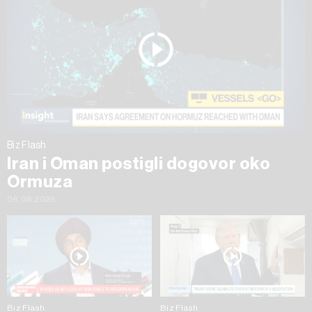
Biz Flash
Iran i Oman postigli dogovor oko
Ormuza
06.08.2026
Biz Flash
Biz Flash