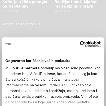
Koliko je tržište pobeglo
Rezilijentnost - ključna
obrazovanju?
reč za biznis i državu
02.07.2026
26.06.2026
SVE VESTI IZ RUBRIKE ZOOM IN
Businessweek Adria
Korisnici GLP-1 lijekova mršave,
ekonomija se deblja
Odgovorno korišćenje vaših podataka
29.01.2026
Mi i
our 61 partners
obrađujemo Vaše lične podatke, kao
na primer broj Vaše IP-adrese, koristeći tehnologiju kao
Visok trošak selidbe kompanija iz Kine
što su kolačići, kako bismo čuvali i pristupali
05.12.2025
informacijama na Vašem uređaju u cilju prikazivanja
personalizovanih reklama i sadržaja, merenja reklama i
sadržaja, uvida u publiku i razvoja proizvoda. Vi možete
da odaberete ko i u koje svrhe koristi Vaše podatke.
Privatni letovi postaju dostupan