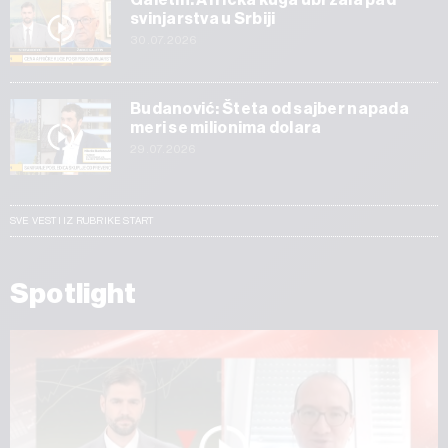
svinjarstva u Srbiji
30.07.2026
Budanović: Šteta od sajber napada
meri se milionima dolara
29.07.2026
SVE VESTI IZ RUBRIKE START
Spotlight