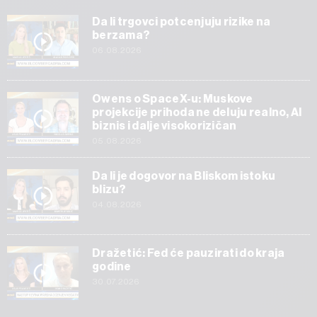
Da li trgovci potcenjuju rizike na
berzama?
06.08.2026
Owens o SpaceX-u: Muskove
projekcije prihoda ne deluju realno, AI
biznis i dalje visokorizičan
05.08.2026
Da li je dogovor na Bliskom istoku
blizu?
04.08.2026
Dražetić: Fed će pauzirati do kraja
godine
30.07.2026