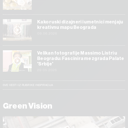
Kako ruski dizajneri i umetnici menjaju
kreativnu mapu Beograda
09.06.2026
Velikan fotografije Massimo Listri u
Beogradu: Fascinira me zgrada Palate
'Srbije'
29.05.2026
SVE VESTI IZ RUBRIKE INSPIRACIJA
Green Vision