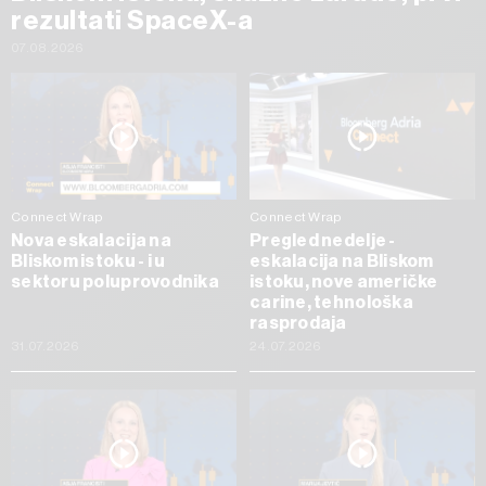
rezultati SpaceX-a
07.08.2026
Connect Wrap
Connect Wrap
Nova eskalacija na
Pregled nedelje -
Bliskom istoku - i u
eskalacija na Bliskom
sektoru poluprovodnika
istoku, nove američke
carine, tehnološka
rasprodaja
31.07.2026
24.07.2026