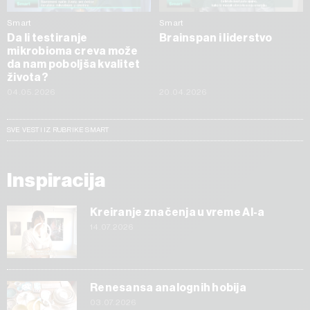
Smart
Smart
Da li testiranje
Brainspan i liderstvo
mikrobioma creva može
da nam poboljša kvalitet
života?
04.05.2026
20.04.2026
SVE VESTI IZ RUBRIKE SMART
Inspiracija
Kreiranje značenja u vreme AI-a
14.07.2026
Renesansa analognih hobija
03.07.2026