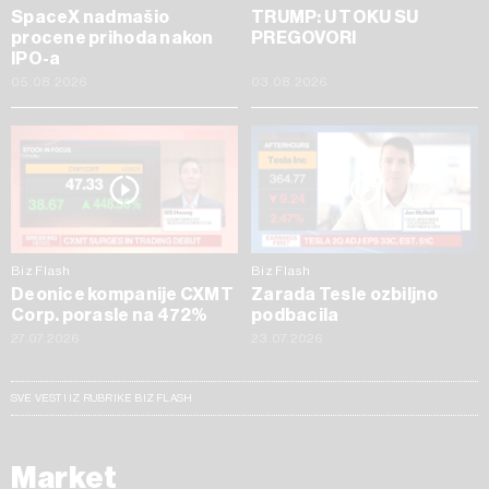
SpaceX nadmašio
TRUMP: U TOKU SU
procene prihoda nakon
PREGOVORI
IPO-a
05.08.2026
03.08.2026
Biz Flash
Biz Flash
Deonice kompanije CXMT
Zarada Tesle ozbiljno
Corp. porasle na 472%
podbacila
27.07.2026
23.07.2026
SVE VESTI IZ RUBRIKE BIZ FLASH
Market