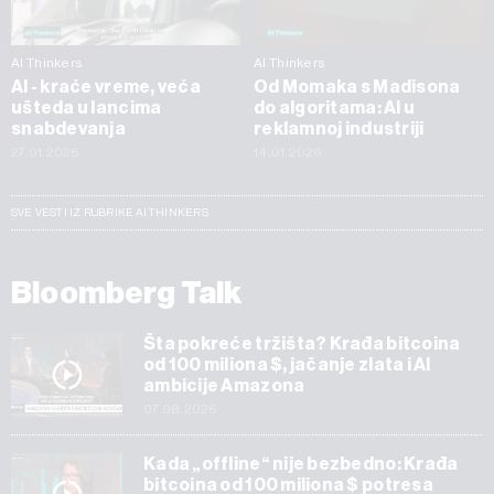
AI Thinkers
AI Thinkers
AI - kraće vreme, veća
Od Momaka s Madisona
ušteda u lancima
do algoritama: AI u
snabdevanja
reklamnoj industriji
27.01.2026
14.01.2026
SVE VESTI IZ RUBRIKE AI THINKERS
Bloomberg Talk
Šta pokreće tržišta? Krađa bitcoina
od 100 miliona $, jačanje zlata i AI
ambicije Amazona
07.08.2026
Kada „offline“ nije bezbedno: Krađa
bitcoina od 100 miliona $ potresa