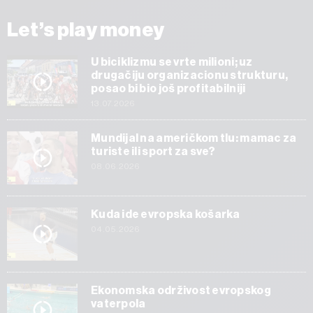
Let’s play money
U biciklizmu se vrte milioni; uz
drugačiju organizacionu strukturu,
posao bi bio još profitabilniji
13.07.2026
Mundijal na američkom tlu: mamac za
turiste ili sport za sve?
08.06.2026
Kuda ide evropska košarka
04.05.2026
Ekonomska održivost evropskog
vaterpola