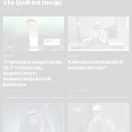
što ljudi ne mogu
17.07.2026
Smart
Smart
Tri globalna megatrenda:
Kako izbeći metabolički
GLP-1 revolucija,
burnout mozga?
dugovečnost i
humanizacija kućnih
ljubimaca
19.06.2026
28.05.2026