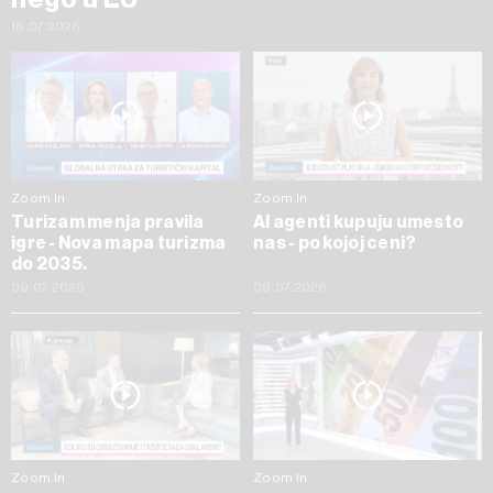
16.07.2026
Zoom In
Zoom In
Turizam menja pravila
AI agenti kupuju umesto
igre - Nova mapa turizma
nas - po kojoj ceni?
do 2035.
09.07.2026
09.07.2026
Zoom In
Zoom In