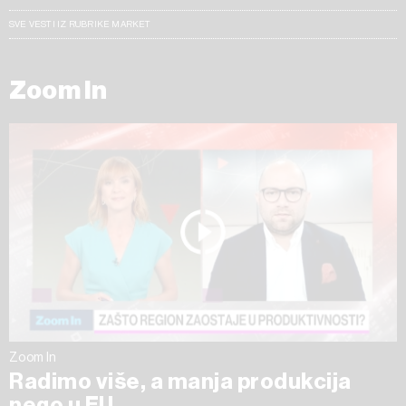
SVE VESTI IZ RUBRIKE MARKET
Zoom In
Zoom In
Radimo više, a manja produkcija
nego u EU