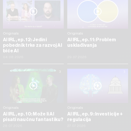
Originals
Originals
AI IRL, ep. 12: Jedini
AI IRL, ep. 11: Problem
pobednik trke za razvoj AI
usklađivanja
biće AI
04.08.2026
29.07.2026
Originals
Originals
AI IRL, ep. 10: Može li AI
AI IRL, ep. 9: Investicije +
pisati naučnu fantastiku?
regulacija
28.07.2026
27.07.2026