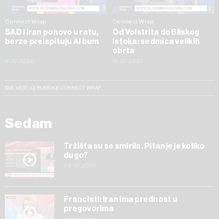
Connect Wrap
Connect Wrap
SAD i Iran ponovo u ratu,
Od Volstrita do Bliskog
berze preispituju AI bum
istoka: sedmica velikih
obrta
17.07.2026
10.07.2026
SVE VESTI IZ RUBRIKE CONNECT WRAP
Sedam
Tržišta su se smirila. Pitanje je koliko
dugo?
03.07.2026
Francisti: Iran ima prednost u
pregovorima