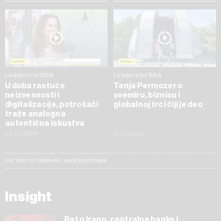
Leaders for BBA
Leaders for BBA
U doba rastuće
Tanja Permozer o
neizvesnosti i
svemiru, biznisu i
digitalizacije, potrošači
globalnoj trci čiji je deo
traže analogna
autentična iskustva
23.07.2026
17.07.2026
SVE VESTI IZ RUBRIKE LEADERS FOR BBA
Insight
Rat u Iranu, centralne banke i