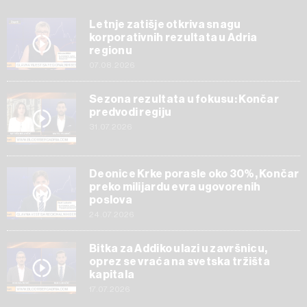
Letnje zatišje otkriva snagu
korporativnih rezultata u Adria
regionu
07.08.2026
Sezona rezultata u fokusu: Končar
predvodi regiju
31.07.2026
Deonice Krke porasle oko 30%, Končar
preko milijardu evra ugovorenih
poslova
24.07.2026
Bitka za Addiko ulazi u završnicu,
oprez se vraća na svetska tržišta
kapitala
17.07.2026