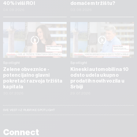
40% i viši ROI
domaćem tržištu?
04.08.2026
03.08.2026
Spotlight
Spotlight
Zelene obveznice -
Kineski automobili na 10
potencijalno glavni
odsto udela ukupno
pokretač razvoja tržišta
prodatih novih vozila u
kapitala
Srbiji
30.07.2026
29.07.2026
SVE VESTI IZ RUBRIKE SPOTLIGHT
Connect