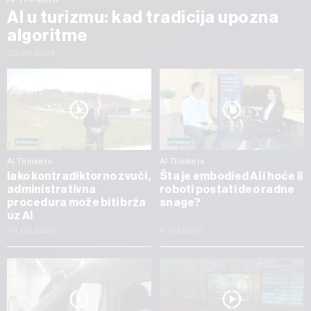
AI u turizmu: kad tradicija upozna
algoritme
30.06.2026
AI Thinkers
AI Thinkers
Iako kontradiktorno zvuči,
Šta je embodied AI i hoće li
administrativna
roboti postati deo radne
procedura može biti brža
snage?
uz AI
04.05.2026
17.03.2026