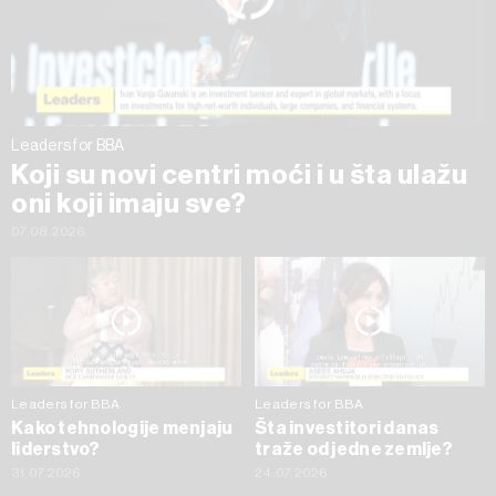
trenutku opozvati bez negativnih posledica.
Leaders for BBA
Koji su novi centri moći i u šta ulažu
oni koji imaju sve?
07.08.2026
Leaders for BBA
Leaders for BBA
Kako tehnologije menjaju
Šta investitori danas
liderstvo?
traže od jedne zemlje?
31.07.2026
24.07.2026