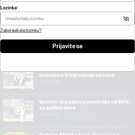
Lozinka
*
Šta pokreće trži
Pregled nedelje - pregovori na
bitcoina od 100 mi
Bliskom istoku, snažne zarade,
jačanje zlata i AI 
prvi rezultati SpaceX-a
Amazona
Zaboravili ste lozinku?
Prijavite se
Start
Veličković: Tehnička ispravnost vozila
kupcima u Srbiji važnija od cene
04.08.2026
Vučetić: AI poslovi porasli više od 80%
za godinu dana
03.08.2026
Galetin: Afrička kuga ubrzala pad