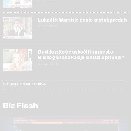
03.07.2026
Lukačić: Warsh je donio kratak predah
03.07.2026
Davidov: Ko će uskočiti na mesto
Bliskog istoka kad je luksuz u pitanju?
03.07.2026
SVE VESTI IZ RUBRIKE SEDAM
Biz Flash