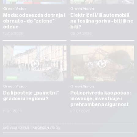
Green Vision
Green Vision
Moda: od zvezda do trnja i
Električni i/ili automobili
obrnuto - do "zelene"
na fosilna goriva - biti ili ne
odeće
biti?
13.05.2026
08.04.2026
Green Vision
Green Vision
Da li postoje „pametni“
Poljoprivreda kao posao:
gradovi u regionu?
inovacije, investicije i
prehrambena sigurnost
11.03.2026
28.01.2026
SVE VESTI IZ RUBRIKE GREEN VISION