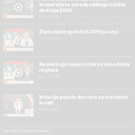
korporativne zarade oblikuju tržišta
do kraja 2026.
09.07.2026
Zlato može opet do 5.000 po unci
02.07.2026
Nemačka je najveći rizik za izvoz Adria
regiona
24.06.2026
Inflacija pojede deo rate za stambeni
kredit
15.05.2026
SVE VESTI IZ RUBRIKE INSIGHT