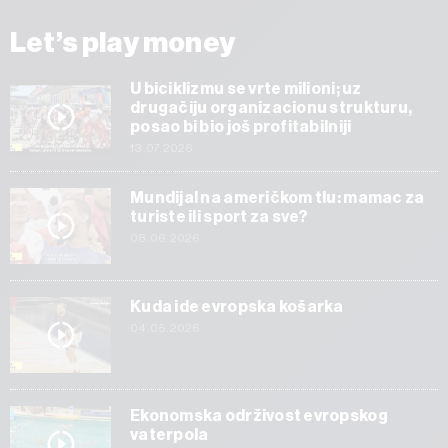
Let’s play money
U biciklizmu se vrte milioni; uz
drugačiju organizacionu strukturu,
posao bi bio još profitabilniji
13.07.2026
Mundijal na američkom tlu: mamac za
turiste ili sport za sve?
08.06.2026
Kuda ide evropska košarka
04.05.2026
Ekonomska održivost evropskog
vaterpola