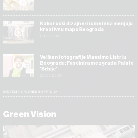
Kako ruski dizajneri i umetnici menjaju
kreativnu mapu Beograda
09.06.2026
Velikan fotografije Massimo Listri u
Beogradu: Fascinira me zgrada Palate
'Srbije'
29.05.2026
SVE VESTI IZ RUBRIKE INSPIRACIJA
Green Vision