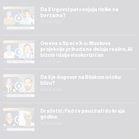
Da li trgovci potcenjuju rizike na
berzama?
06.08.2026
Owens o SpaceX-u: Muskove
projekcije prihoda ne deluju realno, AI
biznis i dalje visokorizičan
05.08.2026
Da li je dogovor na Bliskom istoku
blizu?
04.08.2026
Dražetić: Fed će pauzirati do kraja
godine
30.07.2026