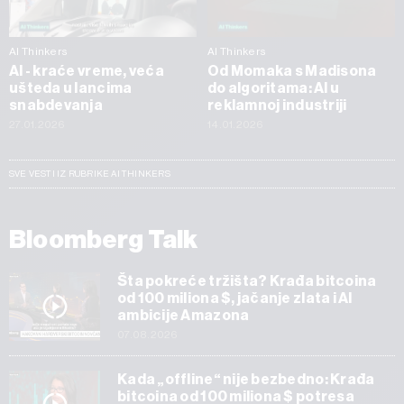
AI Thinkers
AI Thinkers
AI - kraće vreme, veća
Od Momaka s Madisona
ušteda u lancima
do algoritama: AI u
snabdevanja
reklamnoj industriji
27.01.2026
14.01.2026
SVE VESTI IZ RUBRIKE AI THINKERS
Bloomberg Talk
Šta pokreće tržišta? Krađa bitcoina
od 100 miliona $, jačanje zlata i AI
ambicije Amazona
07.08.2026
Kada „offline“ nije bezbedno: Krađa
bitcoina od 100 miliona $ potresa