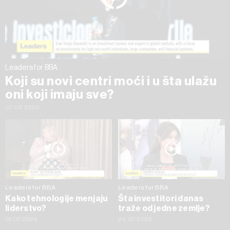
trenutku opozvati bez negativnih posledica.
Leaders for BBA
Koji su novi centri moći i u šta ulažu
oni koji imaju sve?
07.08.2026
Leaders for BBA
Leaders for BBA
Kako tehnologije menjaju
Šta investitori danas
liderstvo?
traže od jedne zemlje?
31.07.2026
24.07.2026