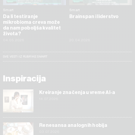
Smart
Smart
Da li testiranje
Brainspan i liderstvo
mikrobioma creva može
da nam poboljša kvalitet
života?
04.05.2026
20.04.2026
SVE VESTI IZ RUBRIKE SMART
Inspiracija
Kreiranje značenja u vreme AI-a
14.07.2026
Renesansa analognih hobija
03.07.2026