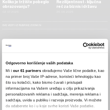
Koliko je tržište pobeglo
Rezilijentnost - ključna
obrazovanju?
reč za biznis i državu
02.07.2026
26.06.2026
SVE VESTI IZ RUBRIKE ZOOM IN
Businessweek Adria
Korisnici GLP-1 lijekova mršave,
ekonomija se deblja
Odgovorno korišćenje vaših podataka
29.01.2026
Mi i
our 61 partners
obrađujemo Vaše lične podatke, kao
na primer broj Vaše IP-adrese, koristeći tehnologiju kao
Visok trošak selidbe kompanija iz Kine
što su kolačići, kako bismo čuvali i pristupali
05.12.2025
informacijama na Vašem uređaju u cilju prikazivanja
personalizovanih reklama i sadržaja, merenja reklama i
sadržaja, uvida u publiku i razvoja proizvoda. Vi možete
da odaberete ko i u koje svrhe koristi Vaše podatke.
Privatni letovi postaju dostupan