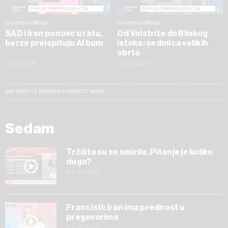
Connect Wrap
Connect Wrap
SAD i Iran ponovo u ratu,
Od Volstrita do Bliskog
berze preispituju AI bum
istoka: sedmica velikih
obrta
17.07.2026
10.07.2026
SVE VESTI IZ RUBRIKE CONNECT WRAP
Sedam
Tržišta su se smirila. Pitanje je koliko
dugo?
03.07.2026
Francisti: Iran ima prednost u
pregovorima