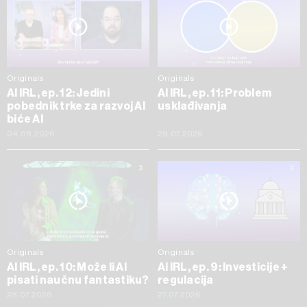
Originals
Originals
AI IRL, ep. 12: Jedini
AI IRL, ep. 11: Problem
pobednik trke za razvoj AI
usklađivanja
biće AI
04.08.2026
29.07.2026
Originals
Originals
AI IRL, ep. 10: Može li AI
AI IRL, ep. 9: Investicije +
pisati naučnu fantastiku?
regulacija
28.07.2026
27.07.2026