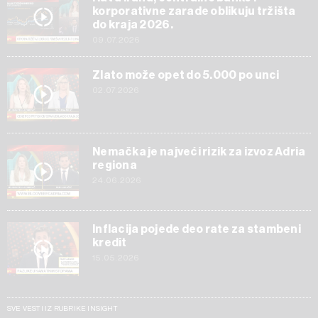
korporativne zarade oblikuju tržišta
do kraja 2026.
09.07.2026
Zlato može opet do 5.000 po unci
02.07.2026
Nemačka je najveći rizik za izvoz Adria
regiona
24.06.2026
Inflacija pojede deo rate za stambeni
kredit
15.05.2026
SVE VESTI IZ RUBRIKE INSIGHT