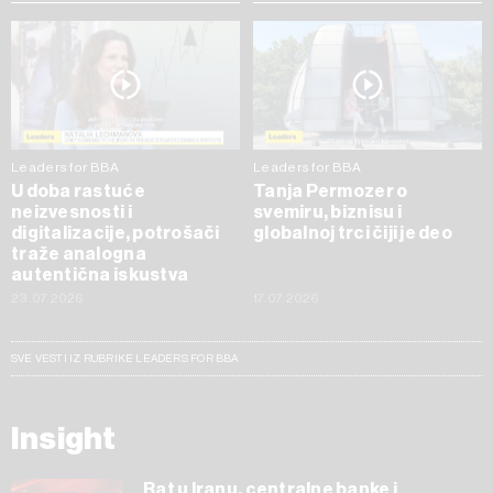
Leaders for BBA
Leaders for BBA
U doba rastuće
Tanja Permozer o
neizvesnosti i
svemiru, biznisu i
digitalizacije, potrošači
globalnoj trci čiji je deo
traže analogna
autentična iskustva
23.07.2026
17.07.2026
SVE VESTI IZ RUBRIKE LEADERS FOR BBA
Insight
Rat u Iranu, centralne banke i