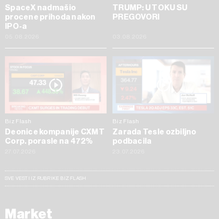
SpaceX nadmašio
TRUMP: U TOKU SU
procene prihoda nakon
PREGOVORI
IPO-a
05.08.2026
03.08.2026
Biz Flash
Biz Flash
Deonice kompanije CXMT
Zarada Tesle ozbiljno
Corp. porasle na 472%
podbacila
27.07.2026
23.07.2026
SVE VESTI IZ RUBRIKE BIZ FLASH
Market