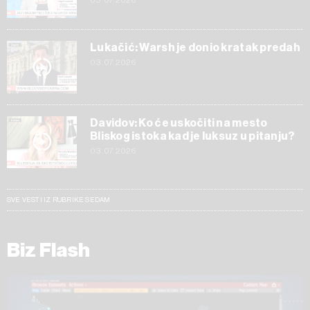
03.07.2026
Lukačić: Warsh je donio kratak predah
03.07.2026
Davidov: Ko će uskočiti na mesto
Bliskog istoka kad je luksuz u pitanju?
03.07.2026
SVE VESTI IZ RUBRIKE SEDAM
Biz Flash