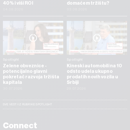
40% i viši ROI
domaćem tržištu?
04.08.2026
03.08.2026
Spotlight
Spotlight
Zelene obveznice -
Kineski automobili na 10
potencijalno glavni
odsto udela ukupno
pokretač razvoja tržišta
prodatih novih vozila u
kapitala
Srbiji
30.07.2026
29.07.2026
SVE VESTI IZ RUBRIKE SPOTLIGHT
Connect