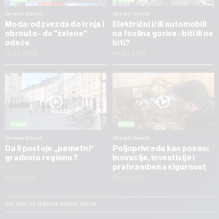
Green Vision
Green Vision
Moda: od zvezda do trnja i
Električni i/ili automobili
obrnuto - do "zelene"
na fosilna goriva - biti ili ne
odeće
biti?
13.05.2026
08.04.2026
Green Vision
Green Vision
Da li postoje „pametni“
Poljoprivreda kao posao:
gradovi u regionu?
inovacije, investicije i
prehrambena sigurnost
11.03.2026
28.01.2026
SVE VESTI IZ RUBRIKE GREEN VISION