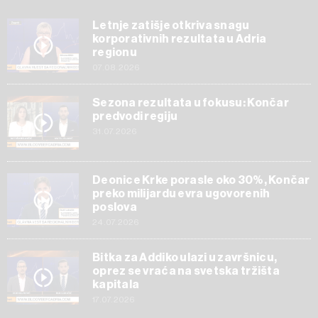
Letnje zatišje otkriva snagu
korporativnih rezultata u Adria
regionu
07.08.2026
Sezona rezultata u fokusu: Končar
predvodi regiju
31.07.2026
Deonice Krke porasle oko 30%, Končar
preko milijardu evra ugovorenih
poslova
24.07.2026
Bitka za Addiko ulazi u završnicu,
oprez se vraća na svetska tržišta
kapitala
17.07.2026