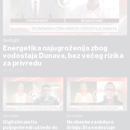
Spotlight
Energetika najugroženija zbog
vodostaja Dunava, bez većeg rizika
za privredu
05.08.2026
Spotlight
Spotlight
Digitalni alati u
Neobanke zaobilaze
poljoprivredi: uštede do
Srbiju: Šta nedostaje