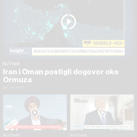
Biz Flash
Iran i Oman postigli dogovor oko
Ormuza
06.08.2026
Biz Flash
Biz Flash