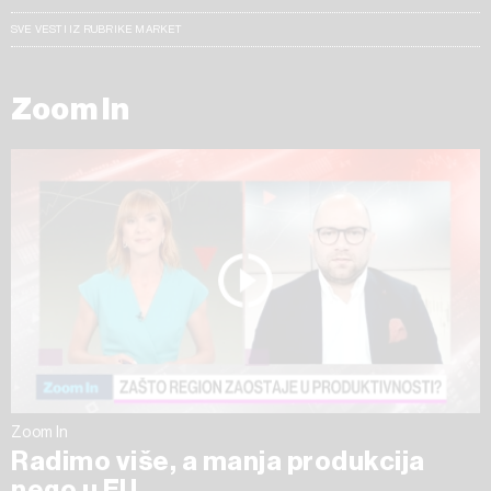
SVE VESTI IZ RUBRIKE MARKET
Zoom In
Zoom In
Radimo više, a manja produkcija
nego u EU