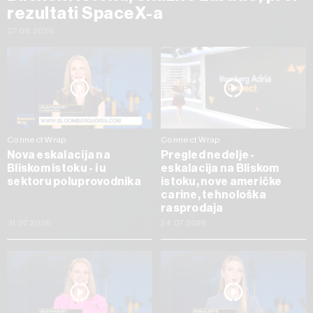
rezultati SpaceX-a
07.08.2026
Connect Wrap
Connect Wrap
Nova eskalacija na
Pregled nedelje -
Bliskom istoku - i u
eskalacija na Bliskom
sektoru poluprovodnika
istoku, nove američke
carine, tehnološka
rasprodaja
31.07.2026
24.07.2026