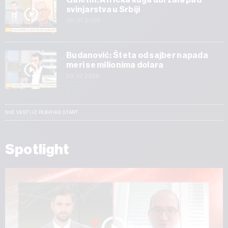
svinjarstva u Srbiji
30.07.2026
Budanović: Šteta od sajber napada
meri se milionima dolara
29.07.2026
SVE VESTI IZ RUBRIKE START
Spotlight