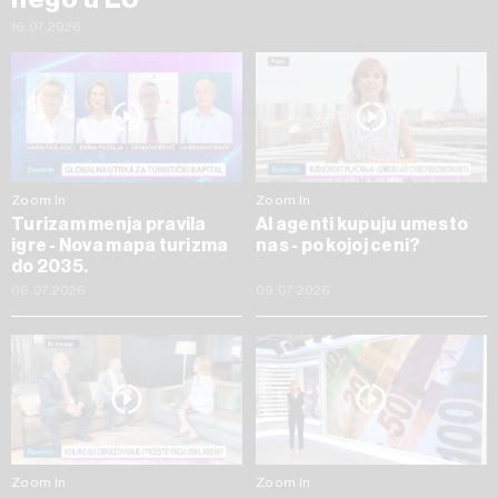
16.07.2026
Zoom In
Zoom In
Turizam menja pravila
AI agenti kupuju umesto
igre - Nova mapa turizma
nas - po kojoj ceni?
do 2035.
09.07.2026
09.07.2026
Zoom In
Zoom In