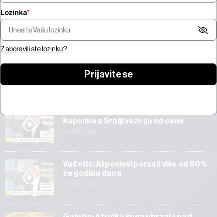
Lozinka
*
Šta pokreće trži
Pregled nedelje - pregovori na
bitcoina od 100 mi
Bliskom istoku, snažne zarade,
jačanje zlata i AI 
prvi rezultati SpaceX-a
Amazona
Zaboravili ste lozinku?
Prijavite se
Start
Veličković: Tehnička ispravnost vozila
kupcima u Srbiji važnija od cene
04.08.2026
Vučetić: AI poslovi porasli više od 80%
za godinu dana
03.08.2026
Galetin: Afrička kuga ubrzala pad