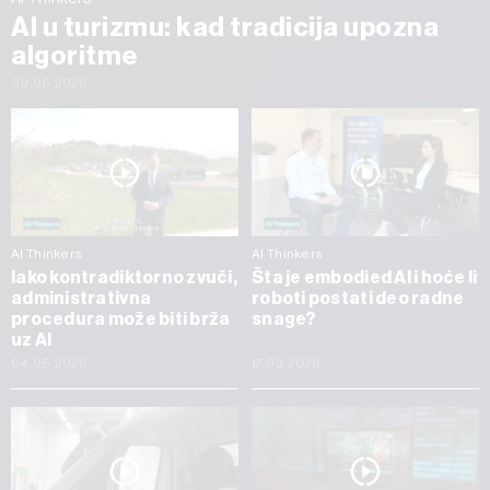
AI u turizmu: kad tradicija upozna
algoritme
30.06.2026
AI Thinkers
AI Thinkers
Iako kontradiktorno zvuči,
Šta je embodied AI i hoće li
administrativna
roboti postati deo radne
procedura može biti brža
snage?
uz AI
04.05.2026
17.03.2026