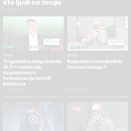
što ljudi ne mogu
17.07.2026
Smart
Smart
Tri globalna megatrenda:
Kako izbeći metabolički
GLP-1 revolucija,
burnout mozga?
dugovečnost i
humanizacija kućnih
ljubimaca
19.06.2026
28.05.2026