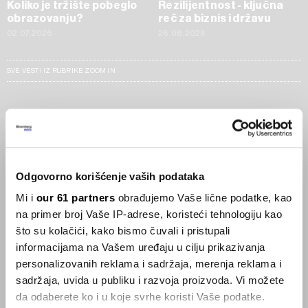
Koliko je tržište pobeglo
Rezilijentnost - ključna
obrazovanju?
reč za biznis i državu
02.07.2026
26.06.2026
SVE VESTI IZ RUBRIKE ZOOM IN
Businessweek Adria
Korisnici GLP-1 lijekova mršave,
ekonomija se deblja
Odgovorno korišćenje vaših podataka
29.01.2026
Mi i
our 61 partners
obrađujemo Vaše lične podatke, kao
na primer broj Vaše IP-adrese, koristeći tehnologiju kao
Visok trošak selidbe kompanija iz Kine
što su kolačići, kako bismo čuvali i pristupali
05.12.2025
informacijama na Vašem uređaju u cilju prikazivanja
personalizovanih reklama i sadržaja, merenja reklama i
sadržaja, uvida u publiku i razvoja proizvoda. Vi možete
da odaberete ko i u koje svrhe koristi Vaše podatke.
Privatni letovi postaju dostupan