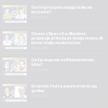
Da li trgovci potcenjuju rizike na
berzama?
06.08.2026
Owens o SpaceX-u: Muskove
projekcije prihoda ne deluju realno, AI
biznis i dalje visokorizičan
05.08.2026
Da li je dogovor na Bliskom istoku
blizu?
04.08.2026
Dražetić: Fed će pauzirati do kraja
godine
30.07.2026