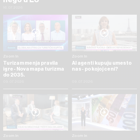
16.07.2026
Zoom In
Zoom In
Turizam menja pravila
AI agenti kupuju umesto
igre - Nova mapa turizma
nas - po kojoj ceni?
do 2035.
09.07.2026
09.07.2026
Zoom In
Zoom In