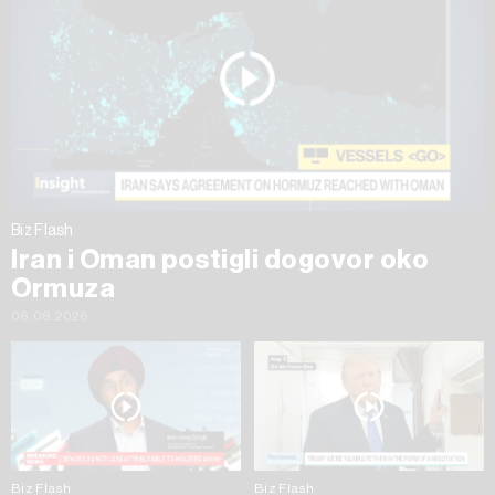
Biz Flash
Iran i Oman postigli dogovor oko
Ormuza
06.08.2026
Biz Flash
Biz Flash