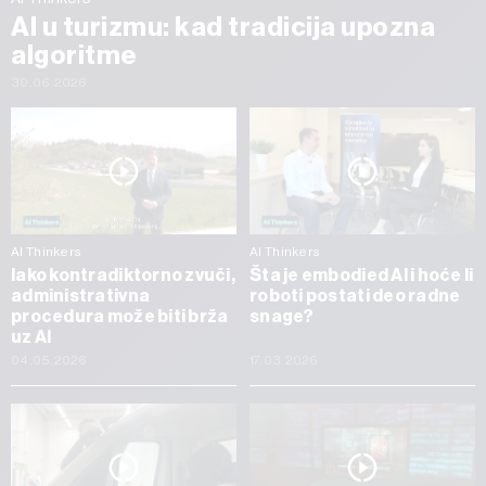
AI u turizmu: kad tradicija upozna
algoritme
30.06.2026
AI Thinkers
AI Thinkers
Iako kontradiktorno zvuči,
Šta je embodied AI i hoće li
administrativna
roboti postati deo radne
procedura može biti brža
snage?
uz AI
04.05.2026
17.03.2026