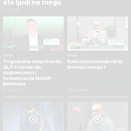
što ljudi ne mogu
17.07.2026
Smart
Smart
Tri globalna megatrenda:
Kako izbeći metabolički
GLP-1 revolucija,
burnout mozga?
dugovečnost i
humanizacija kućnih
ljubimaca
19.06.2026
28.05.2026