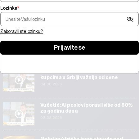
Lozinka
*
Šta pokreće trži
Pregled nedelje - pregovori na
bitcoina od 100 mi
Bliskom istoku, snažne zarade,
jačanje zlata i AI 
prvi rezultati SpaceX-a
Amazona
Zaboravili ste lozinku?
Prijavite se
Start
Veličković: Tehnička ispravnost vozila
kupcima u Srbiji važnija od cene
04.08.2026
Vučetić: AI poslovi porasli više od 80%
za godinu dana
03.08.2026
Galetin: Afrička kuga ubrzala pad