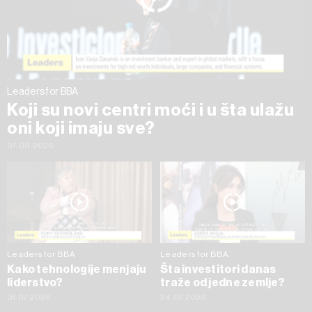
trenutku opozvati bez negativnih posledica.
Leaders for BBA
Koji su novi centri moći i u šta ulažu
oni koji imaju sve?
07.08.2026
Leaders for BBA
Leaders for BBA
Kako tehnologije menjaju
Šta investitori danas
liderstvo?
traže od jedne zemlje?
31.07.2026
24.07.2026