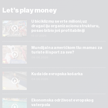
Let’s play money
U biciklizmu se vrte milioni; uz
drugačiju organizacionu strukturu,
posao bi bio još profitabilniji
13.07.2026
Mundijal na američkom tlu: mamac za
turiste ili sport za sve?
08.06.2026
Kuda ide evropska košarka
04.05.2026
Ekonomska održivost evropskog
vaterpola