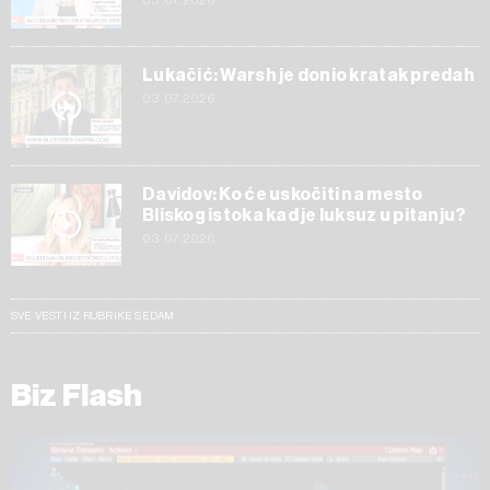
03.07.2026
Lukačić: Warsh je donio kratak predah
03.07.2026
Davidov: Ko će uskočiti na mesto
Bliskog istoka kad je luksuz u pitanju?
03.07.2026
SVE VESTI IZ RUBRIKE SEDAM
Biz Flash