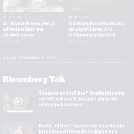
AI Thinkers
AI Thinkers
AI - kraće vreme, veća
Od Momaka s Madisona
ušteda u lancima
do algoritama: AI u
snabdevanja
reklamnoj industriji
27.01.2026
14.01.2026
SVE VESTI IZ RUBRIKE AI THINKERS
Bloomberg Talk
Šta pokreće tržišta? Krađa bitcoina
od 100 miliona $, jačanje zlata i AI
ambicije Amazona
07.08.2026
Kada „offline“ nije bezbedno: Krađa
bitcoina od 100 miliona $ potresa