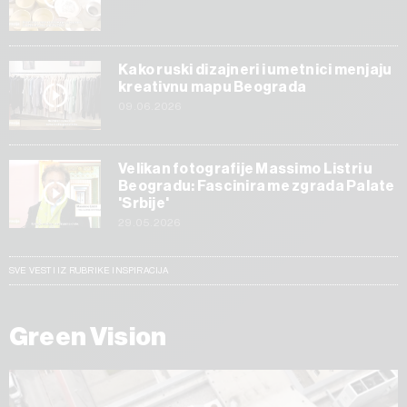
Kako ruski dizajneri i umetnici menjaju
kreativnu mapu Beograda
09.06.2026
Velikan fotografije Massimo Listri u
Beogradu: Fascinira me zgrada Palate
'Srbije'
29.05.2026
SVE VESTI IZ RUBRIKE INSPIRACIJA
Green Vision