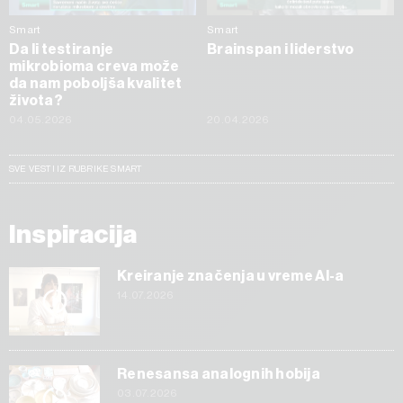
Smart
Smart
Da li testiranje
Brainspan i liderstvo
mikrobioma creva može
da nam poboljša kvalitet
života?
04.05.2026
20.04.2026
SVE VESTI IZ RUBRIKE SMART
Inspiracija
Kreiranje značenja u vreme AI-a
14.07.2026
Renesansa analognih hobija
03.07.2026