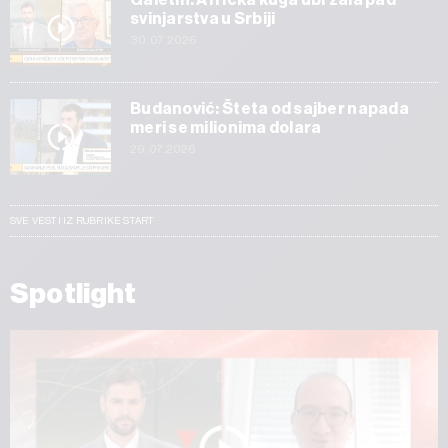
svinjarstva u Srbiji
30.07.2026
Budanović: Šteta od sajber napada
meri se milionima dolara
29.07.2026
SVE VESTI IZ RUBRIKE START
Spotlight