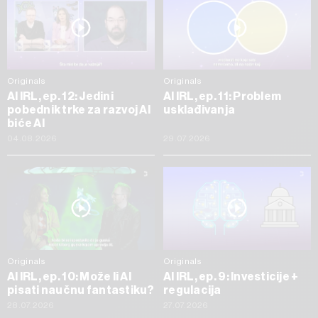
Originals
Originals
AI IRL, ep. 12: Jedini
AI IRL, ep. 11: Problem
pobednik trke za razvoj AI
usklađivanja
biće AI
04.08.2026
29.07.2026
Originals
Originals
AI IRL, ep. 10: Može li AI
AI IRL, ep. 9: Investicije +
pisati naučnu fantastiku?
regulacija
28.07.2026
27.07.2026