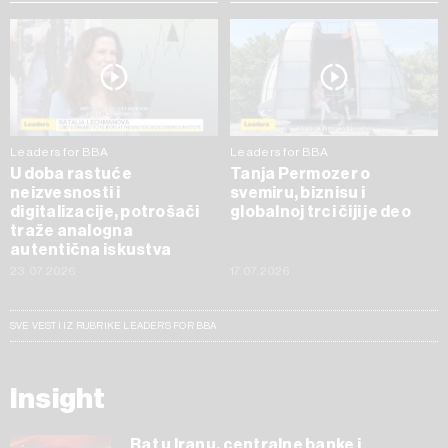
Leaders for BBA
Leaders for BBA
U doba rastuće
Tanja Permozer o
neizvesnosti i
svemiru, biznisu i
digitalizacije, potrošači
globalnoj trci čiji je deo
traže analogna
autentična iskustva
23.07.2026
17.07.2026
SVE VESTI IZ RUBRIKE LEADERS FOR BBA
Insight
Rat u Iranu, centralne banke i