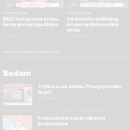
Connect Wrap
Connect Wrap
SAD i Iran ponovo u ratu,
Od Volstrita do Bliskog
berze preispituju AI bum
istoka: sedmica velikih
obrta
17.07.2026
10.07.2026
SVE VESTI IZ RUBRIKE CONNECT WRAP
Sedam
Tržišta su se smirila. Pitanje je koliko
dugo?
03.07.2026
Francisti: Iran ima prednost u
pregovorima