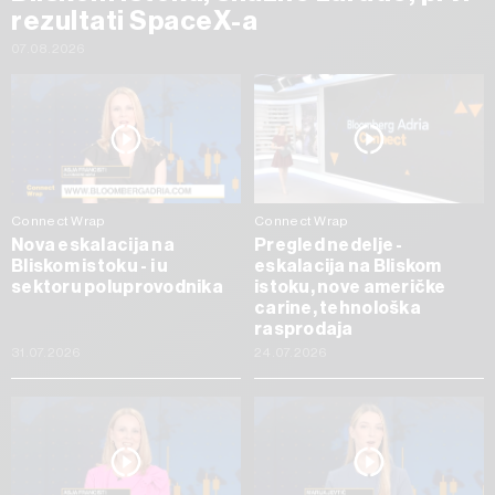
rezultati SpaceX-a
07.08.2026
Connect Wrap
Connect Wrap
Nova eskalacija na
Pregled nedelje -
Bliskom istoku - i u
eskalacija na Bliskom
sektoru poluprovodnika
istoku, nove američke
carine, tehnološka
rasprodaja
31.07.2026
24.07.2026