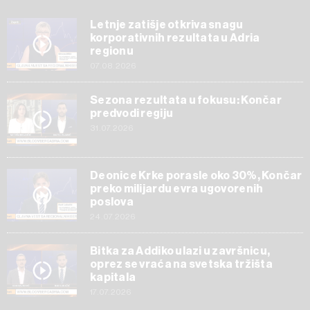
Letnje zatišje otkriva snagu
korporativnih rezultata u Adria
regionu
07.08.2026
Sezona rezultata u fokusu: Končar
predvodi regiju
31.07.2026
Deonice Krke porasle oko 30%, Končar
preko milijardu evra ugovorenih
poslova
24.07.2026
Bitka za Addiko ulazi u završnicu,
oprez se vraća na svetska tržišta
kapitala
17.07.2026