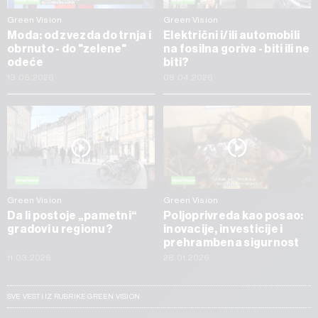
Green Vision
Green Vision
Moda: od zvezda do trnja i
Električni i/ili automobili
obrnuto - do "zelene"
na fosilna goriva - biti ili ne
odeće
biti?
13.05.2026
08.04.2026
Green Vision
Green Vision
Da li postoje „pametni“
Poljoprivreda kao posao:
gradovi u regionu?
inovacije, investicije i
prehrambena sigurnost
11.03.2026
28.01.2026
SVE VESTI IZ RUBRIKE GREEN VISION