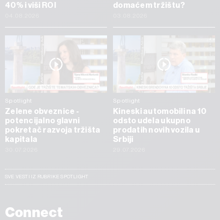
40% i viši ROI
domaćem tržištu?
04.08.2026
03.08.2026
Spotlight
Spotlight
Zelene obveznice -
Kineski automobili na 10
potencijalno glavni
odsto udela ukupno
pokretač razvoja tržišta
prodatih novih vozila u
kapitala
Srbiji
30.07.2026
29.07.2026
SVE VESTI IZ RUBRIKE SPOTLIGHT
Connect