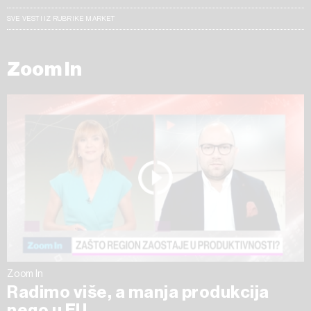
SVE VESTI IZ RUBRIKE MARKET
Zoom In
Zoom In
Radimo više, a manja produkcija
nego u EU