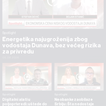
Spotlight
Energetika najugroženija zbog
vodostaja Dunava, bez većeg rizika
za privredu
05.08.2026
Spotlight
Spotlight
Digitalni alati u
Neobanke zaobilaze
poljoprivredi: uštede do
Srbiju: Šta nedostaje