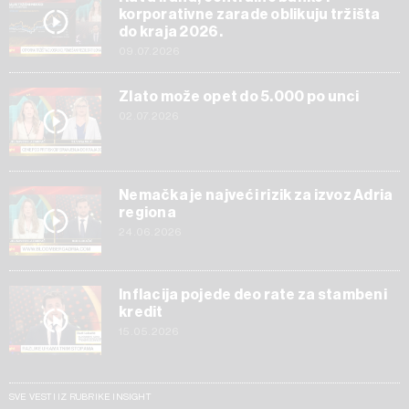
korporativne zarade oblikuju tržišta
do kraja 2026.
09.07.2026
Zlato može opet do 5.000 po unci
02.07.2026
Nemačka je najveći rizik za izvoz Adria
regiona
24.06.2026
Inflacija pojede deo rate za stambeni
kredit
15.05.2026
SVE VESTI IZ RUBRIKE INSIGHT