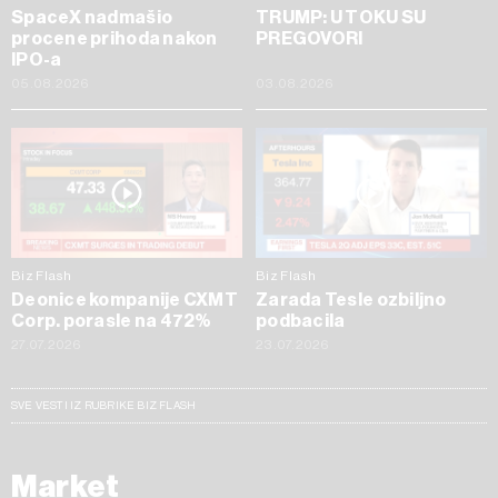
SpaceX nadmašio
TRUMP: U TOKU SU
procene prihoda nakon
PREGOVORI
IPO-a
05.08.2026
03.08.2026
Biz Flash
Biz Flash
Deonice kompanije CXMT
Zarada Tesle ozbiljno
Corp. porasle na 472%
podbacila
27.07.2026
23.07.2026
SVE VESTI IZ RUBRIKE BIZ FLASH
Market