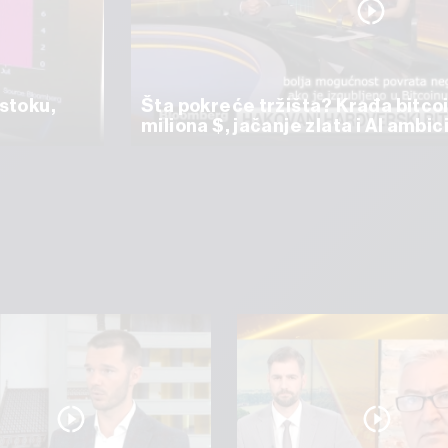
istoku,
Šta pokreće tržišta? Krađa bitco
miliona $, jačanje zlata i AI amb