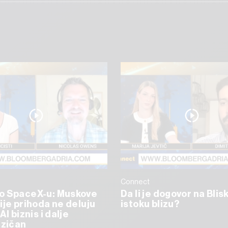
Connect
o SpaceX-u: Muskove
Da li je dogovor na Bli
ije prihoda ne deluju
istoku blizu?
AI biznis i dalje
izičan