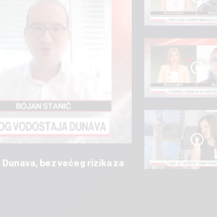
 Dunava, bez većeg rizika za