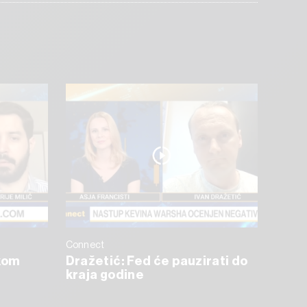
Connect
skom
Dražetić: Fed će pauzirati do
kraja godine