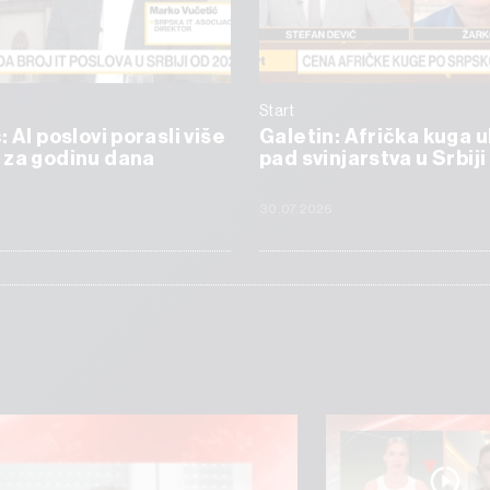
Start
 AI poslovi porasli više
Galetin: Afrička kuga 
 za godinu dana
pad svinjarstva u Srbiji
6
30.07.2026