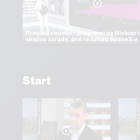
Pregled nedelje - pregovori na Bliskom 
snažne zarade, prvi rezultati SpaceX-a
Start