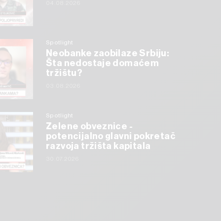
04.08.2026
Spotlight
Neobanke zaobilaze Srbiju:
Šta nedostaje domaćem
tržištu?
03.08.2026
Spotlight
Zelene obveznice -
potencijalno glavni pokretač
razvoja tržišta kapitala
30.07.2026