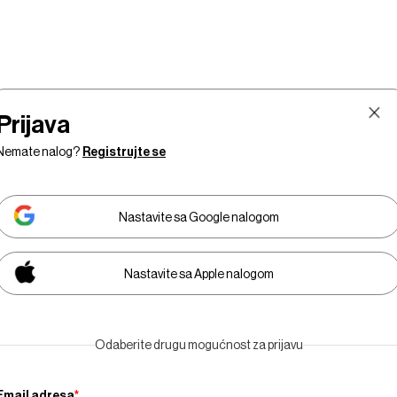
Prijava
Nemate nalog?
Registrujte se
Nastavite sa Google nalogom
Nastavite sa Apple nalogom
Tržište
Prestiž
Tehnologija
Businessweek Adri
Odaberite drugu mogućnost za prijavu
Email adresa
*