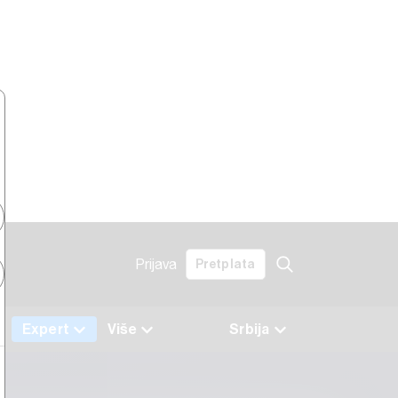
Prijava
Pretplata
a
Expert
Više
Srbija