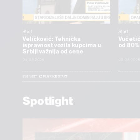
Start
Start
Veličković: Tehnička
Vučetić:
ispravnost vozila kupcima u
od 80%
Srbiji važnija od cene
04.08.2026
03.08.202
SVE VESTI IZ RUBRIKE START
Spotlight