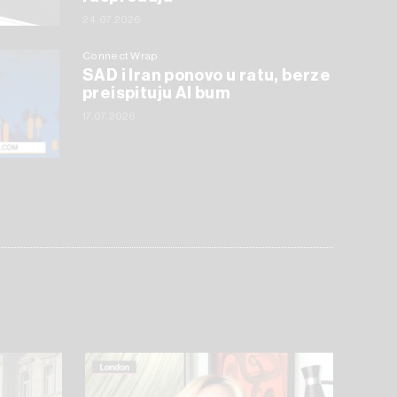
24.07.2026
Connect Wrap
SAD i Iran ponovo u ratu, berze
preispituju AI bum
17.07.2026