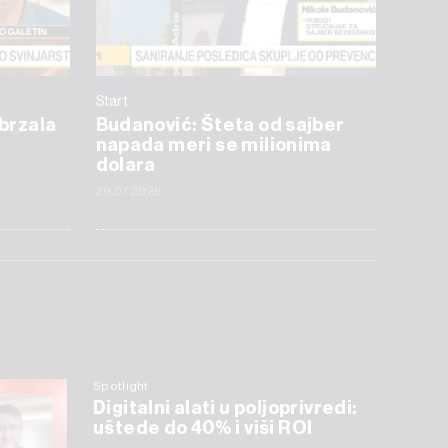
Start
ubrzala
Budanović: Šteta od sajber
napada meri se milionima
dolara
29.07.2026
Spotlight
Digitalni alati u poljoprivredi:
uštede do 40% i viši ROI