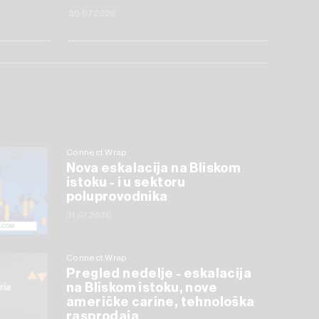
30.07.2026
Connect Wrap
Nova eskalacija na Bliskom
istoku - i u sektoru
poluprovodnika
31.07.2026
Connect Wrap
Pregled nedelje - eskalacija
na Bliskom istoku, nove
američke carine, tehnološka
rasprodaja