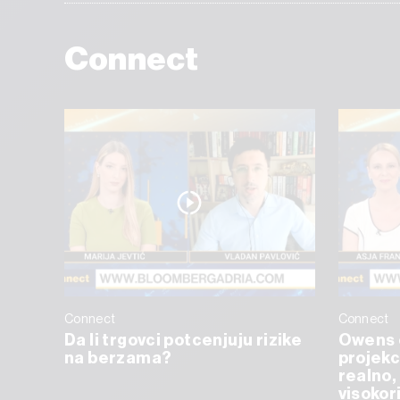
Connect
Connect
Connect
Da li trgovci potcenjuju rizike
Owens 
na berzama?
projekc
realno, 
visokor