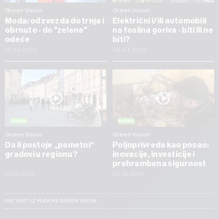
Green Vision
Green Vision
Moda: od zvezda do trnja i
Električni i/ili automobili
obrnuto - do "zelene"
na fosilna goriva - biti ili ne
odeće
biti?
13.05.2026
08.04.2026
Green Vision
Green Vision
Da li postoje „pametni“
Poljoprivreda kao posao:
gradovi u regionu?
inovacije, investicije i
prehrambena sigurnost
11.03.2026
28.01.2026
SVE VESTI IZ RUBRIKE GREEN VISION