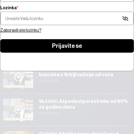
Lozinka
*
Kada „offline“ nije bezbedno:
Krađa bitcoina od 100 miliona
Iran i Oman posti
$ potresa kripto-tržište
oko Ormuza
Zaboravili ste lozinku?
Prijavite se
Start
Veličković: Tehnička ispravnost vozila
kupcima u Srbiji važnija od cene
04.08.2026
Vučetić: AI poslovi porasli više od 80%
za godinu dana
03.08.2026
Galetin: Afrička kuga ubrzala pad