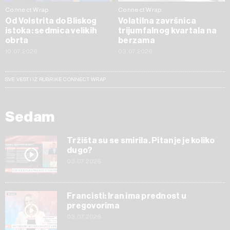
Connect Wrap
Connect Wrap
Od Volstrita do Bliskog
Volatilna završnica
istoka: sedmica velikih
trijumfalnog kvartala na
obrta
berzama
10.07.2026
03.07.2026
SVE VESTI IZ RUBRIKE CONNECT WRAP
Sedam
Tržišta su se smirila. Pitanje je koliko
dugo?
03.07.2026
Francisti: Iran ima prednost u
pregovorima
03.07.2026