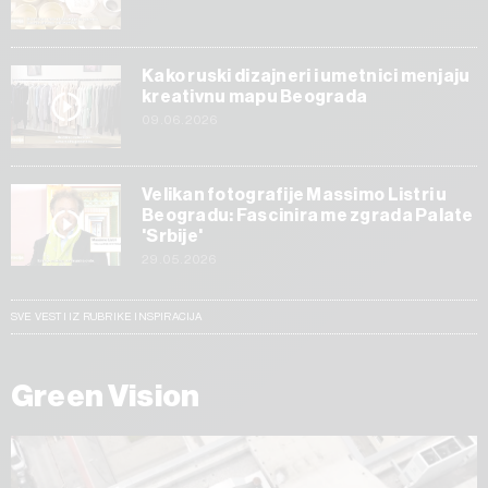
Kako ruski dizajneri i umetnici menjaju
kreativnu mapu Beograda
09.06.2026
Velikan fotografije Massimo Listri u
Beogradu: Fascinira me zgrada Palate
'Srbije'
29.05.2026
SVE VESTI IZ RUBRIKE INSPIRACIJA
Green Vision