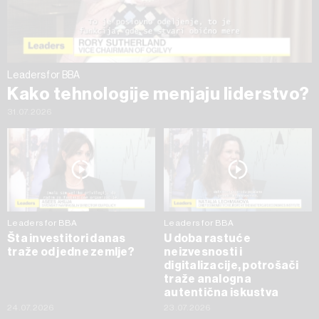
trenutku opozvati bez negativnih posledica.
Leaders for BBA
Kako tehnologije menjaju liderstvo?
31.07.2026
Leaders for BBA
Leaders for BBA
Šta investitori danas
U doba rastuće
traže od jedne zemlje?
neizvesnosti i
digitalizacije, potrošači
traže analogna
autentična iskustva
24.07.2026
23.07.2026