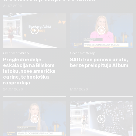
31.07.2026
Connect Wrap
Connect Wrap
Pregled nedelje -
SAD i Iran ponovo u ratu,
eskalacija na Bliskom
berze preispituju AI bum
istoku, nove američke
carine, tehnološka
rasprodaja
24.07.2026
17.07.2026