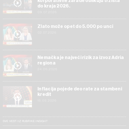
korporativne zarade oblikuju tržišta
do kraja 2026.
09.07.2026
Zlato može opet do 5.000 po unci
02.07.2026
Nemačka je najveći rizik za izvoz Adria
regiona
24.06.2026
Inflacija pojede deo rate za stambeni
kredit
15.05.2026
SVE VESTI IZ RUBRIKE INSIGHT