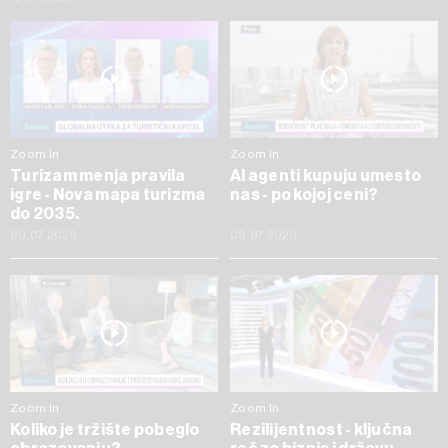
Zoom In
Zoom In
Turizam menja pravila
AI agenti kupuju umesto
igre - Nova mapa turizma
nas - po kojoj ceni?
do 2035.
09.07.2026
09.07.2026
Zoom In
Zoom In
Koliko je tržište pobeglo
Rezilijentnost - ključna