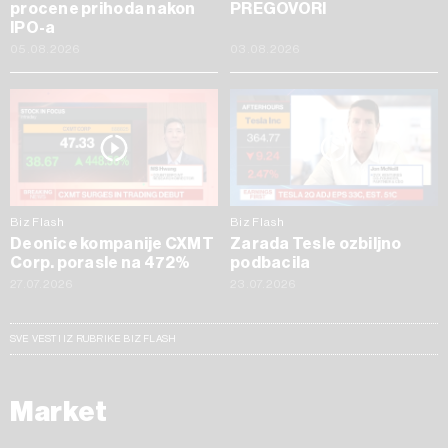
procene prihoda nakon
PREGOVORI
IPO-a
05.08.2026
03.08.2026
Biz Flash
Biz Flash
Deonice kompanije CXMT
Zarada Tesle ozbiljno
Corp. porasle na 472%
podbacila
27.07.2026
23.07.2026
SVE VESTI IZ RUBRIKE BIZ FLASH
Market