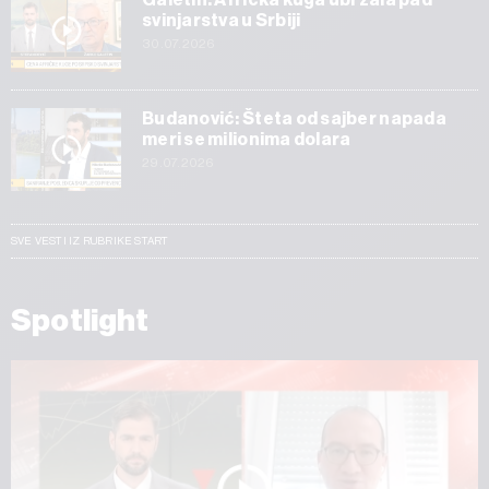
svinjarstva u Srbiji
30.07.2026
Budanović: Šteta od sajber napada
meri se milionima dolara
29.07.2026
SVE VESTI IZ RUBRIKE START
Spotlight