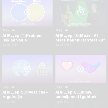
Originals
Originals
AI IRL, ep. 11: Problem
AI IRL, ep. 10: Može li AI
usklađivanja
pisati naučnu fantastiku?
29.07.2026
28.07.2026
Originals
Originals
AI IRL, ep. 9: Investicije +
AI IRL, ep. 8: Ljubav,
regulacija
usamljenost i gubitak
27.07.2026
24.07.2026