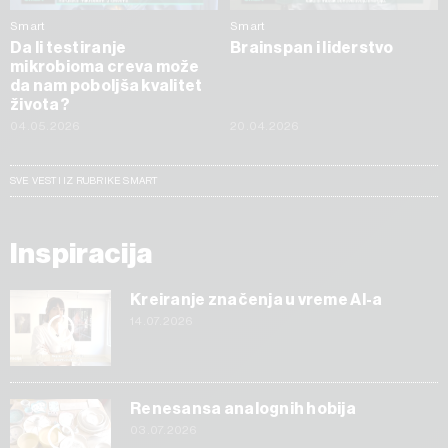
Smart
Smart
Da li testiranje
Brainspan i liderstvo
mikrobioma creva može
da nam poboljša kvalitet
života?
04.05.2026
20.04.2026
SVE VESTI IZ RUBRIKE SMART
Inspiracija
Kreiranje značenja u vreme AI-a
14.07.2026
Renesansa analognih hobija
03.07.2026