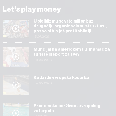
Let’s play money
U biciklizmu se vrte milioni; uz
drugačiju organizacionu strukturu,
posao bi bio još profitabilniji
13.07.2026
Mundijal na američkom tlu: mamac za
turiste ili sport za sve?
08.06.2026
Kuda ide evropska košarka
04.05.2026
Ekonomska održivost evropskog
vaterpola