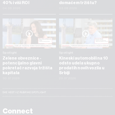
40% i viši ROI
domaćem tržištu?
04.08.2026
03.08.2026
Spotlight
Spotlight
Zelene obveznice -
Kineski automobili na 10
potencijalno glavni
odsto udela ukupno
pokretač razvoja tržišta
prodatih novih vozila u
kapitala
Srbiji
30.07.2026
29.07.2026
SVE VESTI IZ RUBRIKE SPOTLIGHT
Connect