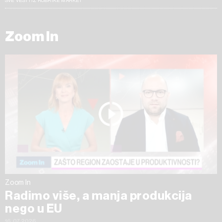
SVE VESTI IZ RUBRIKE MARKET
Zoom In
Zoom In
Radimo više, a manja produkcija
nego u EU
16.07.2026