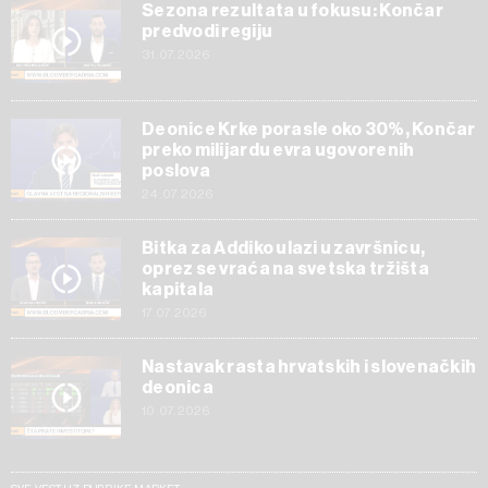
Sezona rezultata u fokusu: Končar
predvodi regiju
31.07.2026
Deonice Krke porasle oko 30%, Končar
preko milijardu evra ugovorenih
poslova
24.07.2026
Bitka za Addiko ulazi u završnicu,
oprez se vraća na svetska tržišta
kapitala
17.07.2026
Nastavak rasta hrvatskih i slovenačkih
deonica
10.07.2026