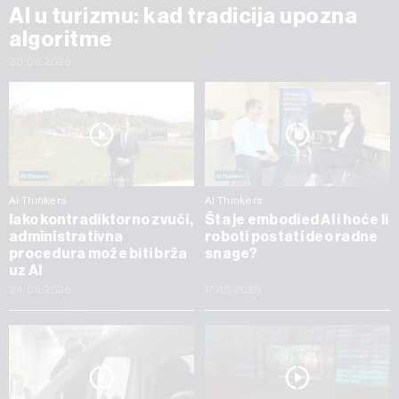
AI u turizmu: kad tradicija upozna
algoritme
30.06.2026
AI Thinkers
AI Thinkers
Iako kontradiktorno zvuči,
Šta je embodied AI i hoće li
administrativna
roboti postati deo radne
procedura može biti brža
snage?
uz AI
04.05.2026
17.03.2026