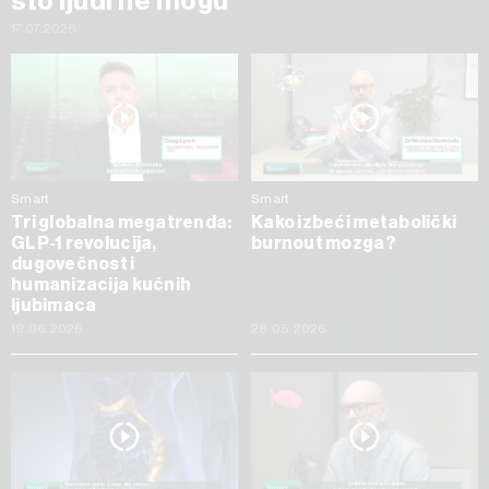
što ljudi ne mogu
17.07.2026
Smart
Smart
Tri globalna megatrenda:
Kako izbeći metabolički
GLP-1 revolucija,
burnout mozga?
dugovečnost i
humanizacija kućnih
ljubimaca
19.06.2026
28.05.2026