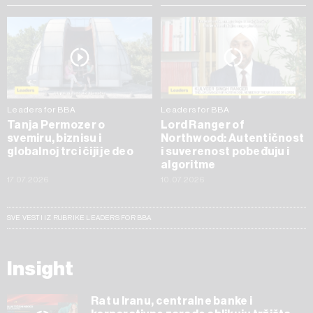
Leaders for BBA
Leaders for BBA
Tanja Permozer o
Lord Ranger of
svemiru, biznisu i
Northwood: Autentičnost
globalnoj trci čiji je deo
i suverenost pobeđuju i
algoritme
17.07.2026
10.07.2026
SVE VESTI IZ RUBRIKE LEADERS FOR BBA
Insight
Rat u Iranu, centralne banke i