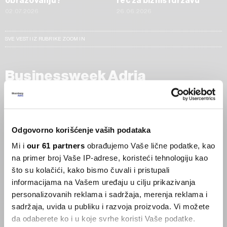
obrazovanju?
reč za biznis i državu
02.07.2026
26.06.2026
SVE VESTI IZ RUBRIKE ZOOM IN
Businessweek Adria
Korisnici GLP-1 lijekova mršave,
ekonomija se deblja
29.01.2026
Odgovorno korišćenje vaših podataka
Mi i
our 61 partners
obrađujemo Vaše lične podatke, kao
Visok trošak selidbe kompanija iz Kine
na primer broj Vaše IP-adrese, koristeći tehnologiju kao
05.12.2025
što su kolačići, kako bismo čuvali i pristupali
informacijama na Vašem uređaju u cilju prikazivanja
personalizovanih reklama i sadržaja, merenja reklama i
sadržaja, uvida u publiku i razvoja proizvoda. Vi možete
Privatni letovi postaju dostupan
luksuz
da odaberete ko i u koje svrhe koristi Vaše podatke.