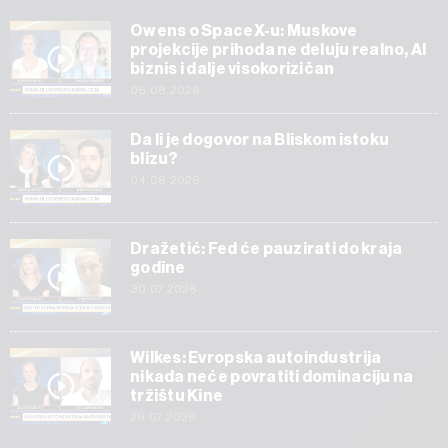
Owens o SpaceX-u: Muskove
projekcije prihoda ne deluju realno, AI
biznis i dalje visokorizičan
05.08.2026
Da li je dogovor na Bliskom istoku
blizu?
04.08.2026
Dražetić: Fed će pauzirati do kraja
godine
30.07.2026
Wilkes: Evropska autoindustrija
nikada neće povratiti dominaciju na
tržištu Kine
29.07.2026