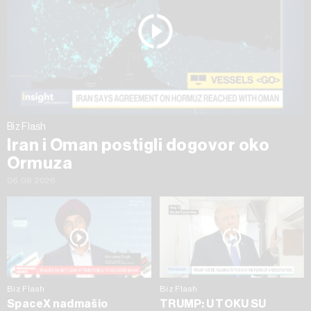
Biz Flash
Iran i Oman postigli dogovor oko
Ormuza
06.08.2026
Biz Flash
Biz Flash
SpaceX nadmašio
TRUMP: U TOKU SU