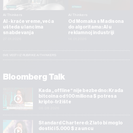
AI Thinkers
AI Thinkers
AI - kraće vreme, veća
Od Momaka s Madisona
ušteda u lancima
do algoritama: AI u
snabdevanja
reklamnoj industriji
27.01.2026
14.01.2026
SVE VESTI IZ RUBRIKE AI THINKERS
Bloomberg Talk
Kada „offline“ nije bezbedno: Krađa
bitcoina od 100 miliona $ potresa
kripto-tržište
06.08.2026
Standard Chartered: Zlato bi moglo
dostići 5.000 $ za uncu