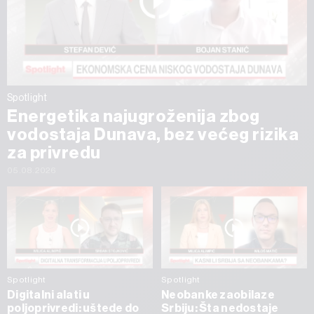
Spotlight
Energetika najugroženija zbog
vodostaja Dunava, bez većeg rizika
za privredu
05.08.2026
Spotlight
Spotlight
Digitalni alati u
Neobanke zaobilaze
poljoprivredi: uštede do
Srbiju: Šta nedostaje