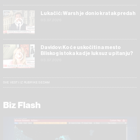
Lukačić: Warsh je donio kratak predah
03.07.2026
Davidov: Ko će uskočiti na mesto
Bliskog istoka kad je luksuz u pitanju?
03.07.2026
SVE VESTI IZ RUBRIKE SEDAM
Biz Flash