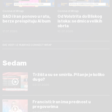
Connect Wrap
Connect Wrap
SAD i Iran ponovo u ratu,
Od Volstrita do Bliskog
berze preispituju AI bum
istoka: sedmica velikih
obrta
17.07.2026
10.07.2026
SVE VESTI IZ RUBRIKE CONNECT WRAP
Sedam
Tržišta su se smirila. Pitanje je koliko
dugo?
03.07.2026
Francisti: Iran ima prednost u
pregovorima