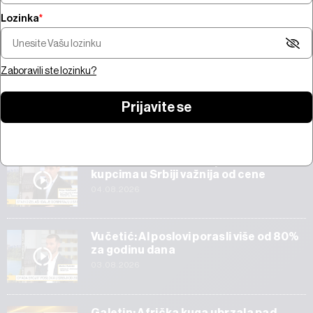
Lozinka
*
Šta pokreće trži
Pregled nedelje - pregovori na
bitcoina od 100 mi
Bliskom istoku, snažne zarade,
jačanje zlata i AI 
prvi rezultati SpaceX-a
Amazona
Zaboravili ste lozinku?
Prijavite se
Start
Veličković: Tehnička ispravnost vozila
kupcima u Srbiji važnija od cene
04.08.2026
Vučetić: AI poslovi porasli više od 80%
za godinu dana
03.08.2026
Galetin: Afrička kuga ubrzala pad