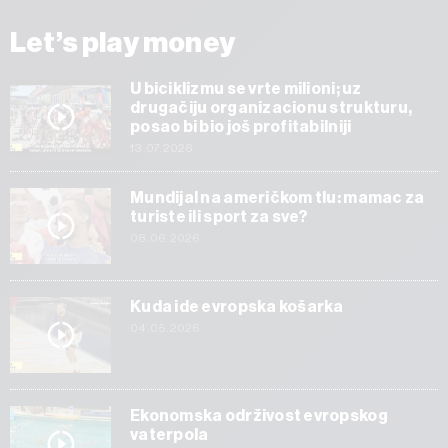
Let’s play money
U biciklizmu se vrte milioni; uz
drugačiju organizacionu strukturu,
posao bi bio još profitabilniji
13.07.2026
Mundijal na američkom tlu: mamac za
turiste ili sport za sve?
08.06.2026
Kuda ide evropska košarka
04.05.2026
Ekonomska održivost evropskog
vaterpola