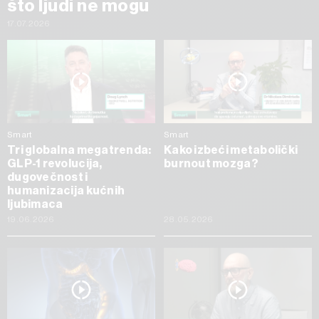
što ljudi ne mogu
17.07.2026
Smart
Smart
Tri globalna megatrenda:
Kako izbeći metabolički
GLP-1 revolucija,
burnout mozga?
dugovečnost i
humanizacija kućnih
ljubimaca
19.06.2026
28.05.2026