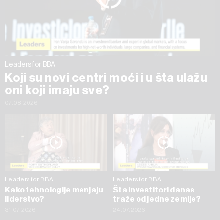
trenutku opozvati bez negativnih posledica.
Leaders for BBA
Koji su novi centri moći i u šta ulažu
oni koji imaju sve?
07.08.2026
Leaders for BBA
Leaders for BBA
Kako tehnologije menjaju
Šta investitori danas
liderstvo?
traže od jedne zemlje?
31.07.2026
24.07.2026