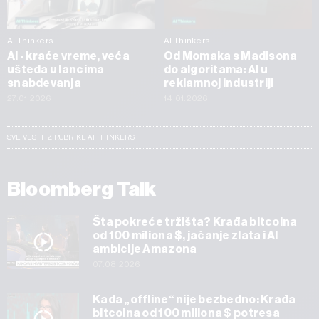
AI Thinkers
AI Thinkers
AI - kraće vreme, veća
Od Momaka s Madisona
ušteda u lancima
do algoritama: AI u
snabdevanja
reklamnoj industriji
27.01.2026
14.01.2026
SVE VESTI IZ RUBRIKE AI THINKERS
Bloomberg Talk
Šta pokreće tržišta? Krađa bitcoina
od 100 miliona $, jačanje zlata i AI
ambicije Amazona
07.08.2026
Kada „offline“ nije bezbedno: Krađa
bitcoina od 100 miliona $ potresa