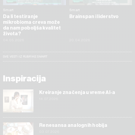
Smart
Smart
Da li testiranje
Brainspan i liderstvo
mikrobioma creva može
da nam poboljša kvalitet
života?
04.05.2026
20.04.2026
SVE VESTI IZ RUBRIKE SMART
Inspiracija
Kreiranje značenja u vreme AI-a
14.07.2026
Renesansa analognih hobija
03.07.2026