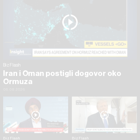
Biz Flash
Iran i Oman postigli dogovor oko
Ormuza
06.08.2026
Biz Flash
Biz Flash