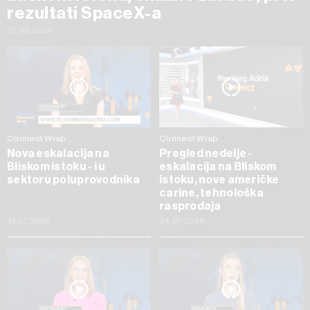
rezultati SpaceX-a
07.08.2026
Connect Wrap
Connect Wrap
Nova eskalacija na
Pregled nedelje -
Bliskom istoku - i u
eskalacija na Bliskom
sektoru poluprovodnika
istoku, nove američke
carine, tehnološka
rasprodaja
31.07.2026
24.07.2026