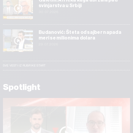
svinjarstva u Srbiji
30.07.2026
Budanović: Šteta od sajber napada
meri se milionima dolara
29.07.2026
SVE VESTI IZ RUBRIKE START
Spotlight