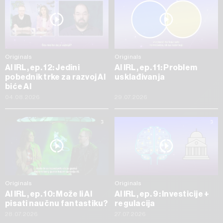
Originals
Originals
AI IRL, ep. 12: Jedini
AI IRL, ep. 11: Problem
pobednik trke za razvoj AI
usklađivanja
biće AI
04.08.2026
29.07.2026
Originals
Originals
AI IRL, ep. 10: Može li AI
AI IRL, ep. 9: Investicije +
pisati naučnu fantastiku?
regulacija
28.07.2026
27.07.2026