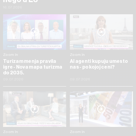
16.07.2026
Zoom In
Zoom In
Turizam menja pravila
AI agenti kupuju umesto
igre - Nova mapa turizma
nas - po kojoj ceni?
do 2035.
09.07.2026
09.07.2026
Zoom In
Zoom In