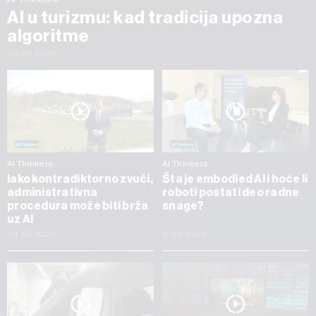
AI u turizmu: kad tradicija upozna
algoritme
30.06.2026
AI Thinkers
AI Thinkers
Iako kontradiktorno zvuči,
Šta je embodied AI i hoće li
administrativna
roboti postati deo radne
procedura može biti brža
snage?
uz AI
04.05.2026
17.03.2026