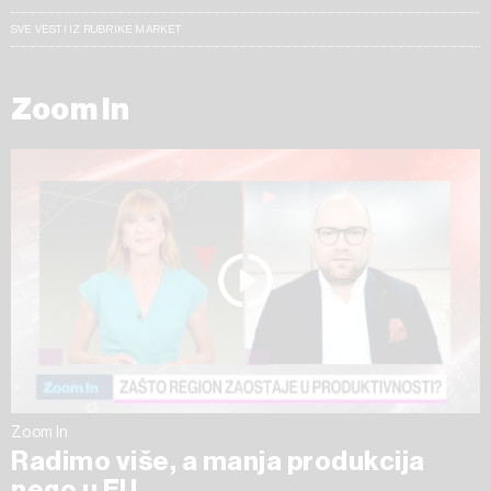
SVE VESTI IZ RUBRIKE MARKET
Zoom In
Zoom In
Radimo više, a manja produkcija
nego u EU