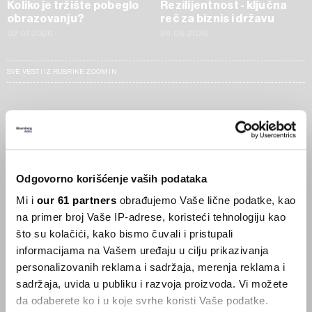
Koliko je tržište pobeglo
Rezilijentnost - ključna
obrazovanju?
reč za biznis i državu
02.07.2026
26.06.2026
SVE VESTI IZ RUBRIKE ZOOM IN
Businessweek Adria
Korisnici GLP-1 lijekova mršave,
ekonomija se deblja
Odgovorno korišćenje vaših podataka
29.01.2026
Mi i
our 61 partners
obrađujemo Vaše lične podatke, kao
na primer broj Vaše IP-adrese, koristeći tehnologiju kao
Visok trošak selidbe kompanija iz Kine
što su kolačići, kako bismo čuvali i pristupali
05.12.2025
informacijama na Vašem uređaju u cilju prikazivanja
personalizovanih reklama i sadržaja, merenja reklama i
sadržaja, uvida u publiku i razvoja proizvoda. Vi možete
da odaberete ko i u koje svrhe koristi Vaše podatke.
Privatni letovi postaju dostupan