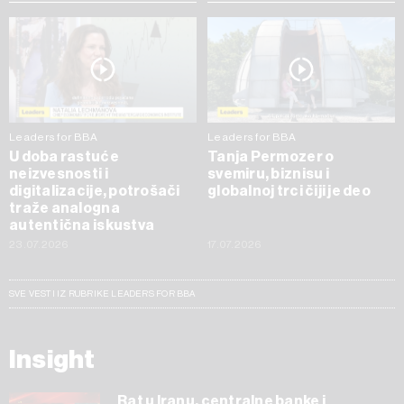
Leaders for BBA
Leaders for BBA
U doba rastuće
Tanja Permozer o
neizvesnosti i
svemiru, biznisu i
digitalizacije, potrošači
globalnoj trci čiji je deo
traže analogna
autentična iskustva
23.07.2026
17.07.2026
SVE VESTI IZ RUBRIKE LEADERS FOR BBA
Insight
Rat u Iranu, centralne banke i