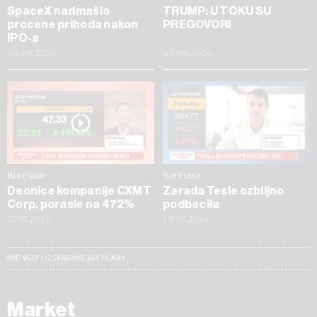
SpaceX nadmašio
TRUMP: U TOKU SU
procene prihoda nakon
PREGOVORI
IPO-a
05.08.2026
03.08.2026
Biz Flash
Biz Flash
Deonice kompanije CXMT
Zarada Tesle ozbiljno
Corp. porasle na 472%
podbacila
27.07.2026
23.07.2026
SVE VESTI IZ RUBRIKE BIZ FLASH
Market