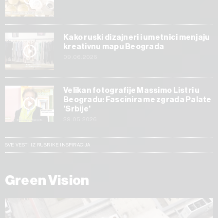
Kako ruski dizajneri i umetnici menjaju
kreativnu mapu Beograda
09.06.2026
Velikan fotografije Massimo Listri u
Beogradu: Fascinira me zgrada Palate
'Srbije'
29.05.2026
SVE VESTI IZ RUBRIKE INSPIRACIJA
Green Vision