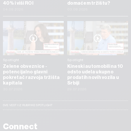
40% i viši ROI
domaćem tržištu?
04.08.2026
03.08.2026
Spotlight
Spotlight
Zelene obveznice -
Kineski automobili na 10
potencijalno glavni
odsto udela ukupno
pokretač razvoja tržišta
prodatih novih vozila u
kapitala
Srbiji
30.07.2026
29.07.2026
SVE VESTI IZ RUBRIKE SPOTLIGHT
Connect