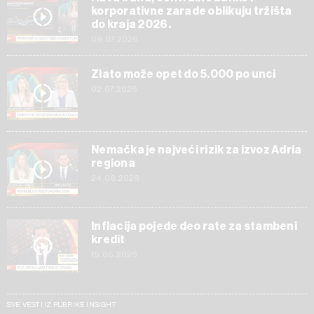
korporativne zarade oblikuju tržišta
do kraja 2026.
09.07.2026
Zlato može opet do 5.000 po unci
02.07.2026
Nemačka je najveći rizik za izvoz Adria
regiona
24.06.2026
Inflacija pojede deo rate za stambeni
kredit
15.05.2026
SVE VESTI IZ RUBRIKE INSIGHT