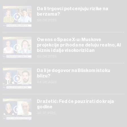
Da li trgovci potcenjuju rizike na
berzama?
06.08.2026
Owens o SpaceX-u: Muskove
projekcije prihoda ne deluju realno, AI
biznis i dalje visokorizičan
05.08.2026
Da li je dogovor na Bliskom istoku
blizu?
04.08.2026
Dražetić: Fed će pauzirati do kraja
godine
30.07.2026