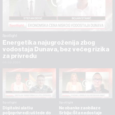
Spotlight
Energetika najugroženija zbog
vodostaja Dunava, bez većeg rizika
za privredu
05.08.2026
Spotlight
Spotlight
Digitalni alati u
Neobanke zaobilaze
poljoprivredi: uštede do
Srbiju: Šta nedostaje