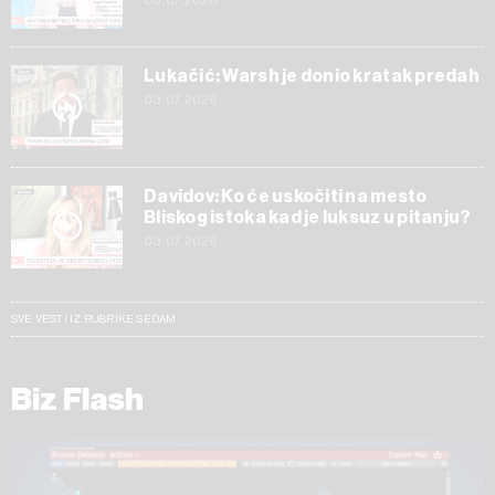
03.07.2026
Lukačić: Warsh je donio kratak predah
03.07.2026
Davidov: Ko će uskočiti na mesto
Bliskog istoka kad je luksuz u pitanju?
03.07.2026
SVE VESTI IZ RUBRIKE SEDAM
Biz Flash