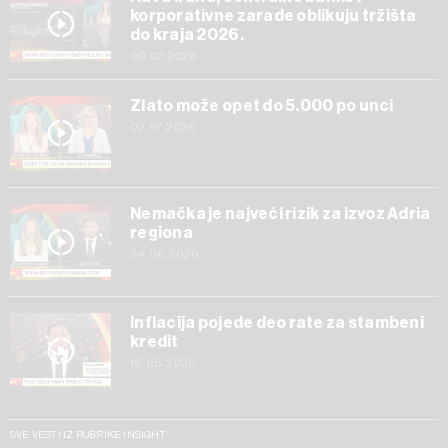
korporativne zarade oblikuju tržišta
do kraja 2026.
09.07.2026
Zlato može opet do 5.000 po unci
02.07.2026
Nemačka je najveći rizik za izvoz Adria
regiona
24.06.2026
Inflacija pojede deo rate za stambeni
kredit
15.05.2026
SVE VESTI IZ RUBRIKE INSIGHT