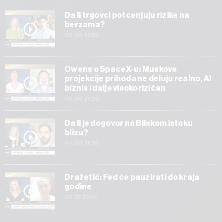
Da li trgovci potcenjuju rizike na
berzama?
06.08.2026
Owens o SpaceX-u: Muskove
projekcije prihoda ne deluju realno, AI
biznis i dalje visokorizičan
05.08.2026
Da li je dogovor na Bliskom istoku
blizu?
04.08.2026
Dražetić: Fed će pauzirati do kraja
godine
30.07.2026