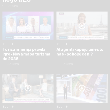
16.07.2026
Zoom In
Zoom In
Turizam menja pravila
AI agenti kupuju umesto
igre - Nova mapa turizma
nas - po kojoj ceni?
do 2035.
09.07.2026
09.07.2026
Zoom In
Zoom In