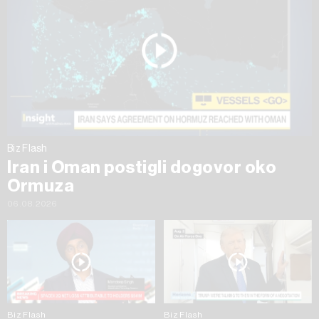
Biz Flash
Iran i Oman postigli dogovor oko
Ormuza
06.08.2026
Biz Flash
Biz Flash