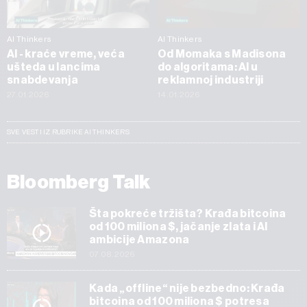
AI Thinkers
AI Thinkers
AI - kraće vreme, veća
Od Momaka s Madisona
ušteda u lancima
do algoritama: AI u
snabdevanja
reklamnoj industriji
27.01.2026
14.01.2026
SVE VESTI IZ RUBRIKE AI THINKERS
Bloomberg Talk
Šta pokreće tržišta? Krađa bitcoina
od 100 miliona $, jačanje zlata i AI
ambicije Amazona
07.08.2026
Kada „offline“ nije bezbedno: Krađa
bitcoina od 100 miliona $ potresa