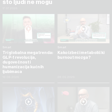
što ljudi ne mogu
17.07.2026
Smart
Smart
Tri globalna megatrenda:
Kako izbeći metabolički
GLP-1 revolucija,
burnout mozga?
dugovečnost i
humanizacija kućnih
ljubimaca
19.06.2026
28.05.2026