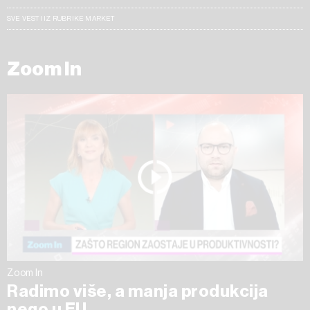
SVE VESTI IZ RUBRIKE MARKET
Zoom In
Zoom In
Radimo više, a manja produkcija
nego u EU