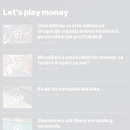
Let’s play money
U biciklizmu se vrte milioni; uz
drugačiju organizacionu strukturu,
posao bi bio još profitabilniji
13.07.2026
Mundijal na američkom tlu: mamac za
turiste ili sport za sve?
08.06.2026
Kuda ide evropska košarka
04.05.2026
Ekonomska održivost evropskog
vaterpola