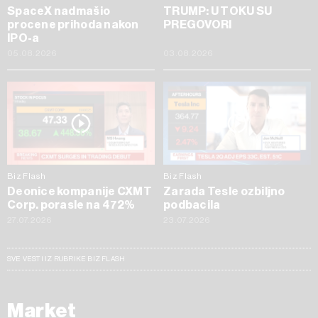
SpaceX nadmašio
TRUMP: U TOKU SU
procene prihoda nakon
PREGOVORI
IPO-a
05.08.2026
03.08.2026
Biz Flash
Biz Flash
Deonice kompanije CXMT
Zarada Tesle ozbiljno
Corp. porasle na 472%
podbacila
27.07.2026
23.07.2026
SVE VESTI IZ RUBRIKE BIZ FLASH
Market