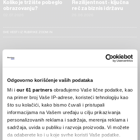
Koliko je tržište pobeglo
Rezilijentnost - ključna
obrazovanju?
reč za biznis i državu
02.07.2026
26.06.2026
SVE VESTI IZ RUBRIKE ZOOM IN
Businessweek Adria
Korisnici GLP-1 lijekova mršave,
ekonomija se deblja
Odgovorno korišćenje vaših podataka
29.01.2026
Mi i
our 61 partners
obrađujemo Vaše lične podatke, kao
na primer broj Vaše IP-adrese, koristeći tehnologiju kao
Visok trošak selidbe kompanija iz Kine
što su kolačići, kako bismo čuvali i pristupali
05.12.2025
informacijama na Vašem uređaju u cilju prikazivanja
personalizovanih reklama i sadržaja, merenja reklama i
sadržaja, uvida u publiku i razvoja proizvoda. Vi možete
da odaberete ko i u koje svrhe koristi Vaše podatke.
Privatni letovi postaju dostupan