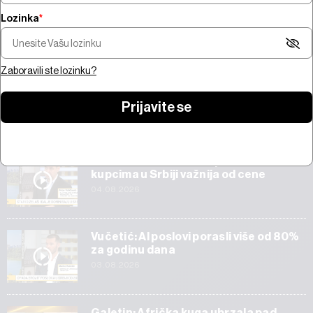
Lozinka
*
Šta pokreće trži
Pregled nedelje - pregovori na
bitcoina od 100 mi
Bliskom istoku, snažne zarade,
jačanje zlata i AI 
prvi rezultati SpaceX-a
Amazona
Zaboravili ste lozinku?
Prijavite se
Start
Veličković: Tehnička ispravnost vozila
kupcima u Srbiji važnija od cene
04.08.2026
Vučetić: AI poslovi porasli više od 80%
za godinu dana
03.08.2026
Galetin: Afrička kuga ubrzala pad