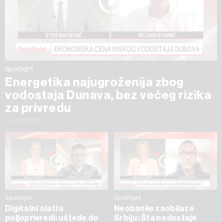
Spotlight
Energetika najugroženija zbog
vodostaja Dunava, bez većeg rizika
za privredu
05.08.2026
Spotlight
Spotlight
Digitalni alati u
Neobanke zaobilaze
poljoprivredi: uštede do
Srbiju: Šta nedostaje