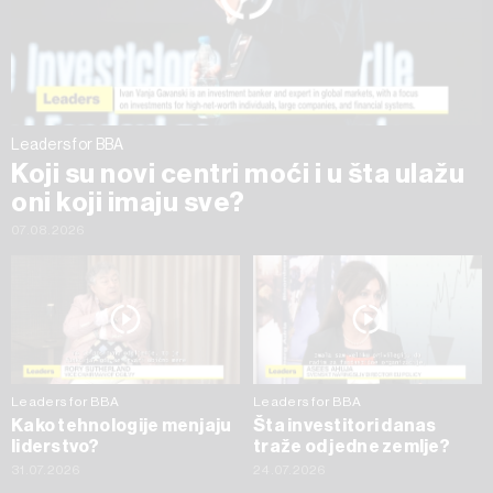
trenutku opozvati bez negativnih posledica.
Leaders for BBA
Koji su novi centri moći i u šta ulažu
oni koji imaju sve?
07.08.2026
Leaders for BBA
Leaders for BBA
Kako tehnologije menjaju
Šta investitori danas
liderstvo?
traže od jedne zemlje?
31.07.2026
24.07.2026