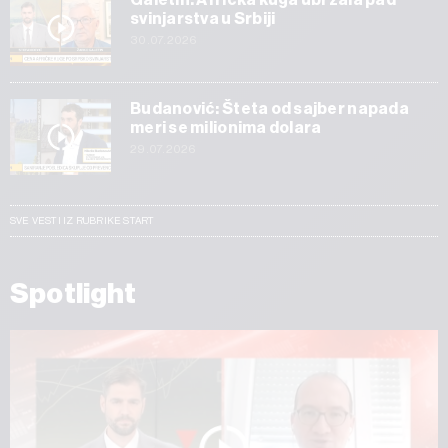
svinjarstva u Srbiji
30.07.2026
Budanović: Šteta od sajber napada
meri se milionima dolara
29.07.2026
SVE VESTI IZ RUBRIKE START
Spotlight