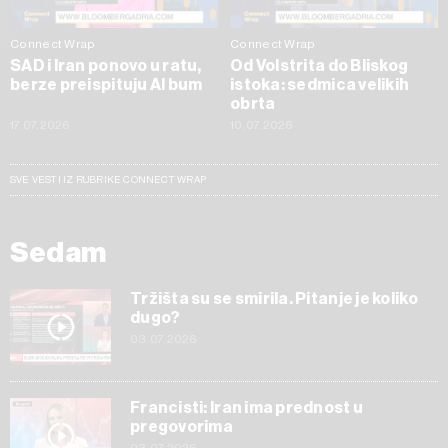
Connect Wrap
Connect Wrap
SAD i Iran ponovo u ratu,
Od Volstrita do Bliskog
berze preispituju AI bum
istoka: sedmica velikih
obrta
17.07.2026
10.07.2026
SVE VESTI IZ RUBRIKE CONNECT WRAP
Sedam
Tržišta su se smirila. Pitanje je koliko
dugo?
03.07.2026
Francisti: Iran ima prednost u
pregovorima