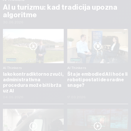
AI u turizmu: kad tradicija upozna
algoritme
30.06.2026
AI Thinkers
AI Thinkers
Iako kontradiktorno zvuči,
Šta je embodied AI i hoće li
administrativna
roboti postati deo radne
procedura može biti brža
snage?
uz AI
04.05.2026
17.03.2026