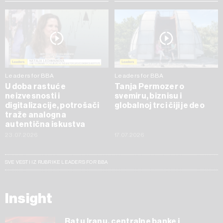
Leaders for BBA
Leaders for BBA
U doba rastuće
Tanja Permozer o
neizvesnosti i
svemiru, biznisu i
digitalizacije, potrošači
globalnoj trci čiji je deo
traže analogna
autentična iskustva
23.07.2026
17.07.2026
SVE VESTI IZ RUBRIKE LEADERS FOR BBA
Insight
Rat u Iranu, centralne banke i