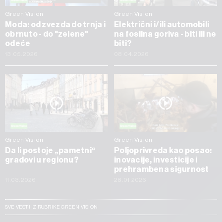
Green Vision
Green Vision
Moda: od zvezda do trnja i
Električni i/ili automobili
obrnuto - do "zelene"
na fosilna goriva - biti ili ne
odeće
biti?
13.05.2026
08.04.2026
Green Vision
Green Vision
Da li postoje „pametni“
Poljoprivreda kao posao:
gradovi u regionu?
inovacije, investicije i
prehrambena sigurnost
11.03.2026
28.01.2026
SVE VESTI IZ RUBRIKE GREEN VISION