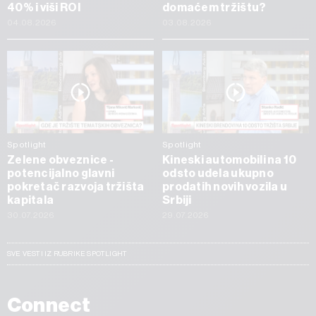
40% i viši ROI
domaćem tržištu?
04.08.2026
03.08.2026
Spotlight
Spotlight
Zelene obveznice -
Kineski automobili na 10
potencijalno glavni
odsto udela ukupno
pokretač razvoja tržišta
prodatih novih vozila u
kapitala
Srbiji
30.07.2026
29.07.2026
SVE VESTI IZ RUBRIKE SPOTLIGHT
Connect