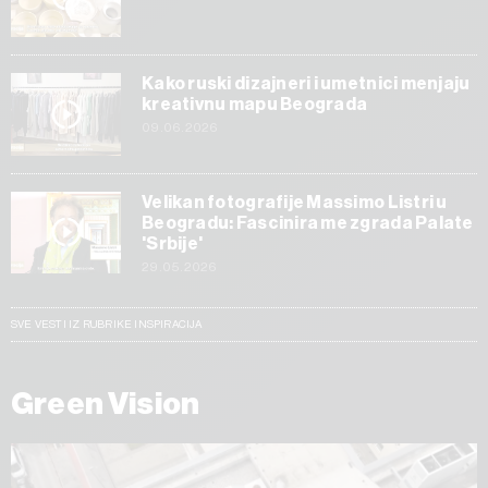
Kako ruski dizajneri i umetnici menjaju
kreativnu mapu Beograda
09.06.2026
Velikan fotografije Massimo Listri u
Beogradu: Fascinira me zgrada Palate
'Srbije'
29.05.2026
SVE VESTI IZ RUBRIKE INSPIRACIJA
Green Vision