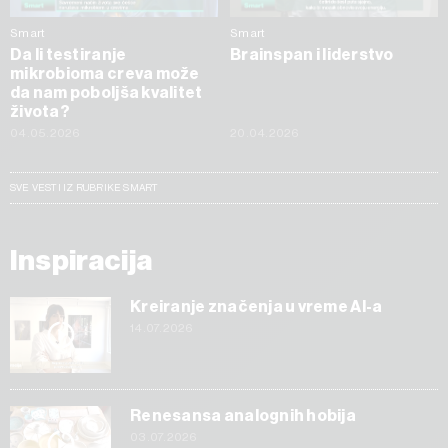
Smart
Smart
Da li testiranje
Brainspan i liderstvo
mikrobioma creva može
da nam poboljša kvalitet
života?
04.05.2026
20.04.2026
SVE VESTI IZ RUBRIKE SMART
Inspiracija
Kreiranje značenja u vreme AI-a
14.07.2026
Renesansa analognih hobija
03.07.2026