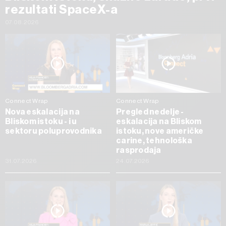
rezultati SpaceX-a
07.08.2026
Connect Wrap
Connect Wrap
Nova eskalacija na
Pregled nedelje -
Bliskom istoku - i u
eskalacija na Bliskom
sektoru poluprovodnika
istoku, nove američke
carine, tehnološka
rasprodaja
31.07.2026
24.07.2026