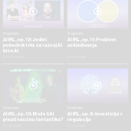
Originals
Originals
AI IRL, ep. 12: Jedini
AI IRL, ep. 11: Problem
pobednik trke za razvoj AI
usklađivanja
biće AI
04.08.2026
29.07.2026
Originals
Originals
AI IRL, ep. 10: Može li AI
AI IRL, ep. 9: Investicije +
pisati naučnu fantastiku?
regulacija
28.07.2026
27.07.2026