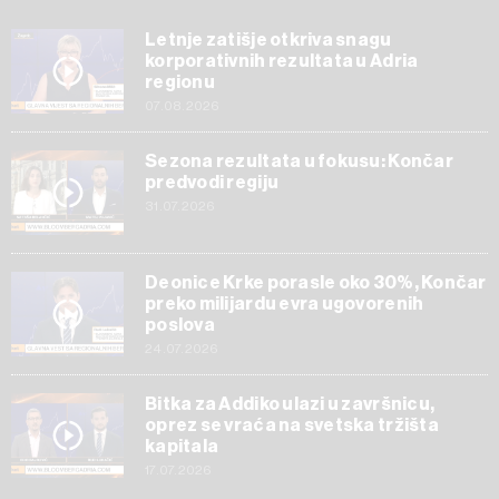
Letnje zatišje otkriva snagu
korporativnih rezultata u Adria
regionu
07.08.2026
Sezona rezultata u fokusu: Končar
predvodi regiju
31.07.2026
Deonice Krke porasle oko 30%, Končar
preko milijardu evra ugovorenih
poslova
24.07.2026
Bitka za Addiko ulazi u završnicu,
oprez se vraća na svetska tržišta
kapitala
17.07.2026