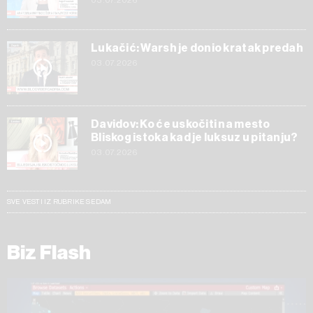
03.07.2026
Lukačić: Warsh je donio kratak predah
03.07.2026
Davidov: Ko će uskočiti na mesto
Bliskog istoka kad je luksuz u pitanju?
03.07.2026
SVE VESTI IZ RUBRIKE SEDAM
Biz Flash