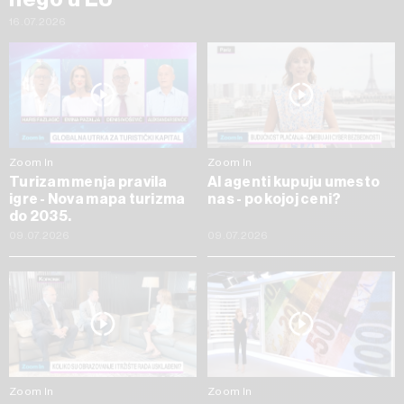
16.07.2026
Zoom In
Zoom In
Turizam menja pravila
AI agenti kupuju umesto
igre - Nova mapa turizma
nas - po kojoj ceni?
do 2035.
09.07.2026
09.07.2026
Zoom In
Zoom In