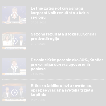
Letnje zatišje otkriva snagu
korporativnih rezultata u Adria
regionu
07.08.2026
Sezona rezultata u fokusu: Končar
predvodi regiju
31.07.2026
Deonice Krke porasle oko 30%, Končar
preko milijardu evra ugovorenih
poslova
24.07.2026
Bitka za Addiko ulazi u završnicu,
oprez se vraća na svetska tržišta
kapitala
17.07.2026