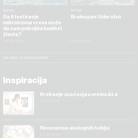
Smart
Smart
Da li testiranje
Brainspan i liderstvo
mikrobioma creva može
da nam poboljša kvalitet
života?
04.05.2026
20.04.2026
SVE VESTI IZ RUBRIKE SMART
Inspiracija
Kreiranje značenja u vreme AI-a
14.07.2026
Renesansa analognih hobija
03.07.2026