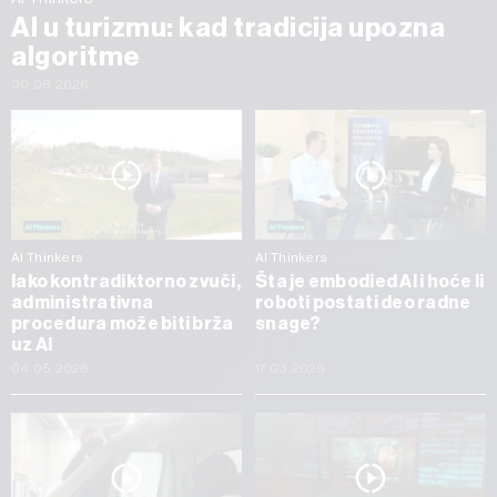
AI u turizmu: kad tradicija upozna
algoritme
30.06.2026
AI Thinkers
AI Thinkers
Iako kontradiktorno zvuči,
Šta je embodied AI i hoće li
administrativna
roboti postati deo radne
procedura može biti brža
snage?
uz AI
04.05.2026
17.03.2026