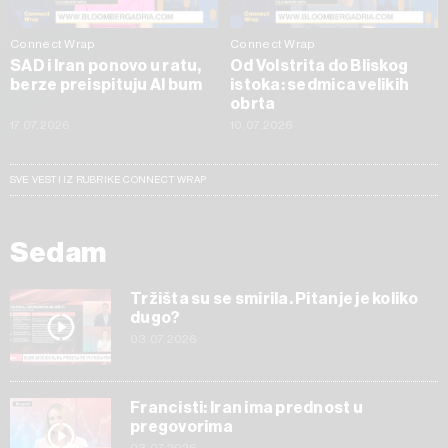
Connect Wrap
Connect Wrap
SAD i Iran ponovo u ratu,
Od Volstrita do Bliskog
berze preispituju AI bum
istoka: sedmica velikih
obrta
17.07.2026
10.07.2026
SVE VESTI IZ RUBRIKE CONNECT WRAP
Sedam
Tržišta su se smirila. Pitanje je koliko
dugo?
03.07.2026
Francisti: Iran ima prednost u
pregovorima