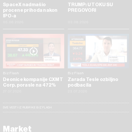
SpaceX nadmašio
TRUMP: U TOKU SU
procene prihoda nakon
PREGOVORI
IPO-a
05.08.2026
03.08.2026
Biz Flash
Biz Flash
Deonice kompanije CXMT
Zarada Tesle ozbiljno
Corp. porasle na 472%
podbacila
27.07.2026
23.07.2026
SVE VESTI IZ RUBRIKE BIZ FLASH
Market