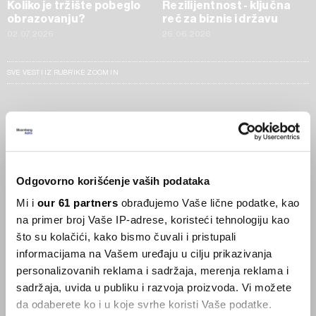
Koliko je tržište pobeglo
Rezilijentnost - ključna
obrazovanju?
reč za biznis i državu
02.07.2026
26.06.2026
SVE VESTI IZ RUBRIKE ZOOM IN
Businessweek Adria
Korisnici GLP-1 lijekova mršave,
ekonomija se deblja
Odgovorno korišćenje vaših podataka
29.01.2026
Mi i
our 61 partners
obrađujemo Vaše lične podatke, kao
na primer broj Vaše IP-adrese, koristeći tehnologiju kao
Visok trošak selidbe kompanija iz Kine
što su kolačići, kako bismo čuvali i pristupali
05.12.2025
informacijama na Vašem uređaju u cilju prikazivanja
personalizovanih reklama i sadržaja, merenja reklama i
sadržaja, uvida u publiku i razvoja proizvoda. Vi možete
da odaberete ko i u koje svrhe koristi Vaše podatke.
Privatni letovi postaju dostupan