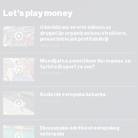
Let’s play money
U biciklizmu se vrte milioni; uz
drugačiju organizacionu strukturu,
posao bi bio još profitabilniji
13.07.2026
Mundijal na američkom tlu: mamac za
turiste ili sport za sve?
08.06.2026
Kuda ide evropska košarka
04.05.2026
Ekonomska održivost evropskog
vaterpola