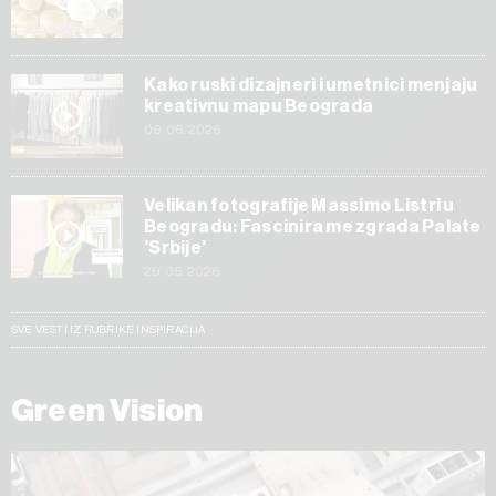
Kako ruski dizajneri i umetnici menjaju
kreativnu mapu Beograda
09.06.2026
Velikan fotografije Massimo Listri u
Beogradu: Fascinira me zgrada Palate
'Srbije'
29.05.2026
SVE VESTI IZ RUBRIKE INSPIRACIJA
Green Vision