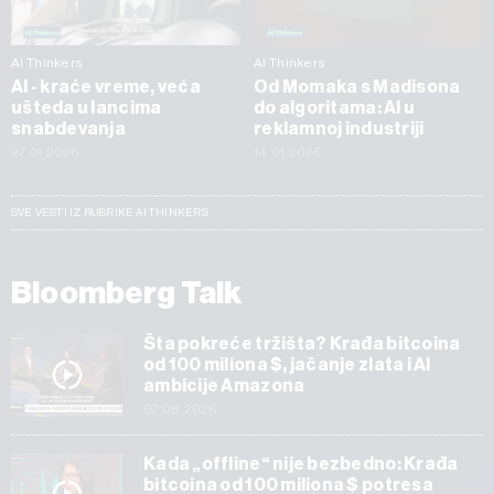
AI Thinkers
AI Thinkers
AI - kraće vreme, veća
Od Momaka s Madisona
ušteda u lancima
do algoritama: AI u
snabdevanja
reklamnoj industriji
27.01.2026
14.01.2026
SVE VESTI IZ RUBRIKE AI THINKERS
Bloomberg Talk
Šta pokreće tržišta? Krađa bitcoina
od 100 miliona $, jačanje zlata i AI
ambicije Amazona
07.08.2026
Kada „offline“ nije bezbedno: Krađa
bitcoina od 100 miliona $ potresa