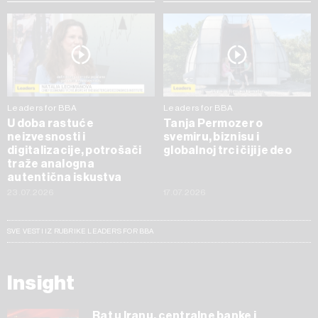
Leaders for BBA
Leaders for BBA
U doba rastuće
Tanja Permozer o
neizvesnosti i
svemiru, biznisu i
digitalizacije, potrošači
globalnoj trci čiji je deo
traže analogna
autentična iskustva
23.07.2026
17.07.2026
SVE VESTI IZ RUBRIKE LEADERS FOR BBA
Insight
Rat u Iranu, centralne banke i