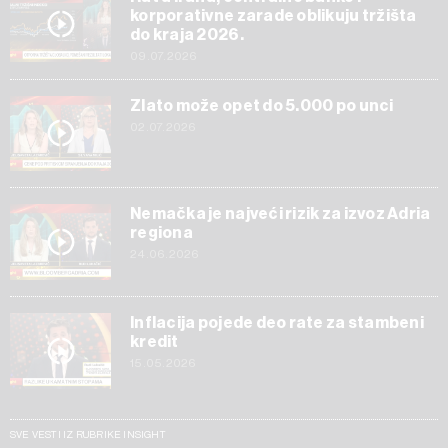
korporativne zarade oblikuju tržišta
do kraja 2026.
09.07.2026
Zlato može opet do 5.000 po unci
02.07.2026
Nemačka je najveći rizik za izvoz Adria
regiona
24.06.2026
Inflacija pojede deo rate za stambeni
kredit
15.05.2026
SVE VESTI IZ RUBRIKE INSIGHT