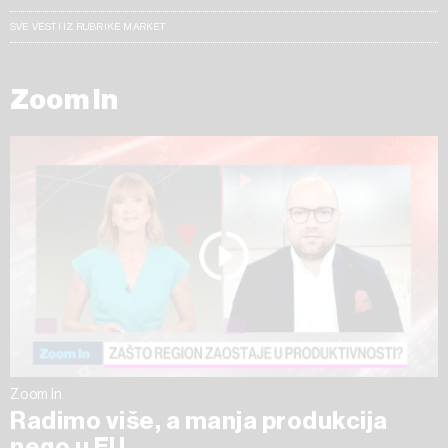
SVE VESTI IZ RUBRIKE MARKET
Zoom In
Zoom In
Radimo više, a manja produkcija
nego u EU