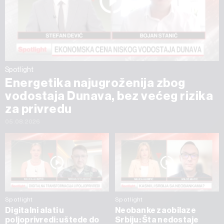
Spotlight
Energetika najugroženija zbog
vodostaja Dunava, bez većeg rizika
za privredu
05.08.2026
Spotlight
Spotlight
Digitalni alati u
Neobanke zaobilaze
poljoprivredi: uštede do
Srbiju: Šta nedostaje