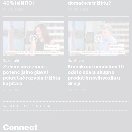
40% i viši ROI
domaćem tržištu?
04.08.2026
03.08.2026
Spotlight
Spotlight
Zelene obveznice -
Kineski automobili na 10
potencijalno glavni
odsto udela ukupno
pokretač razvoja tržišta
prodatih novih vozila u
kapitala
Srbiji
30.07.2026
29.07.2026
SVE VESTI IZ RUBRIKE SPOTLIGHT
Connect