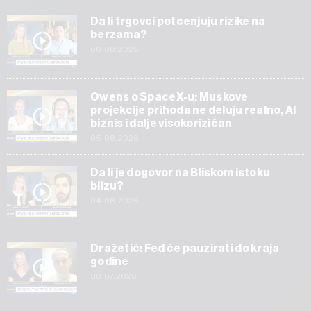
Da li trgovci potcenjuju rizike na
berzama?
06.08.2026
Owens o SpaceX-u: Muskove
projekcije prihoda ne deluju realno, AI
biznis i dalje visokorizičan
05.08.2026
Da li je dogovor na Bliskom istoku
blizu?
04.08.2026
Dražetić: Fed će pauzirati do kraja
godine
30.07.2026