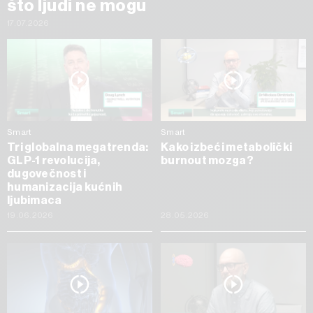
što ljudi ne mogu
17.07.2026
Smart
Smart
Tri globalna megatrenda:
Kako izbeći metabolički
GLP-1 revolucija,
burnout mozga?
dugovečnost i
humanizacija kućnih
ljubimaca
19.06.2026
28.05.2026