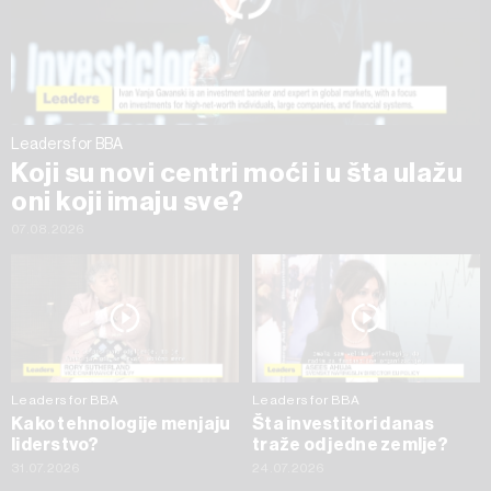
trenutku opozvati bez negativnih posledica.
Leaders for BBA
Koji su novi centri moći i u šta ulažu
oni koji imaju sve?
07.08.2026
Leaders for BBA
Leaders for BBA
Kako tehnologije menjaju
Šta investitori danas
liderstvo?
traže od jedne zemlje?
31.07.2026
24.07.2026