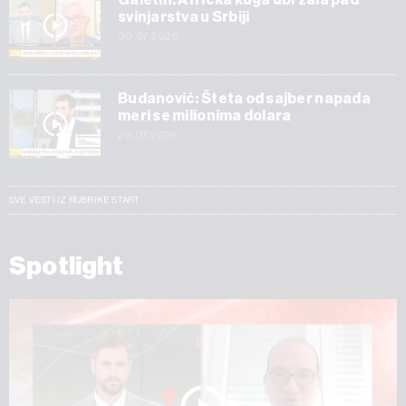
svinjarstva u Srbiji
30.07.2026
Budanović: Šteta od sajber napada
meri se milionima dolara
29.07.2026
SVE VESTI IZ RUBRIKE START
Spotlight