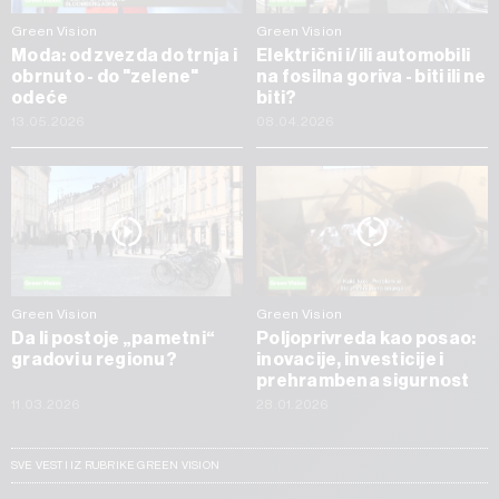
Green Vision
Green Vision
Moda: od zvezda do trnja i
Električni i/ili automobili
obrnuto - do "zelene"
na fosilna goriva - biti ili ne
odeće
biti?
13.05.2026
08.04.2026
Green Vision
Green Vision
Da li postoje „pametni“
Poljoprivreda kao posao:
gradovi u regionu?
inovacije, investicije i
prehrambena sigurnost
11.03.2026
28.01.2026
SVE VESTI IZ RUBRIKE GREEN VISION