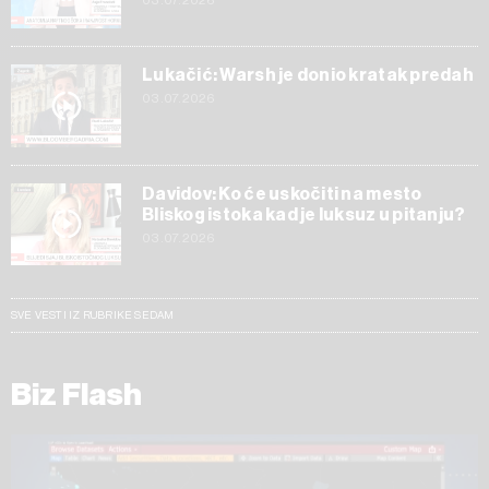
03.07.2026
Lukačić: Warsh je donio kratak predah
03.07.2026
Davidov: Ko će uskočiti na mesto
Bliskog istoka kad je luksuz u pitanju?
03.07.2026
SVE VESTI IZ RUBRIKE SEDAM
Biz Flash