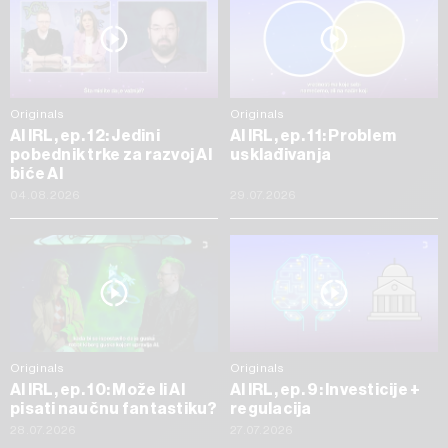
Originals
Originals
AI IRL, ep. 12: Jedini
AI IRL, ep. 11: Problem
pobednik trke za razvoj AI
usklađivanja
biće AI
04.08.2026
29.07.2026
Originals
Originals
AI IRL, ep. 10: Može li AI
AI IRL, ep. 9: Investicije +
pisati naučnu fantastiku?
regulacija
28.07.2026
27.07.2026