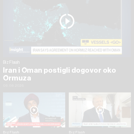
Biz Flash
Iran i Oman postigli dogovor oko
Ormuza
06.08.2026
Biz Flash
Biz Flash