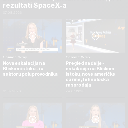
rezultati SpaceX-a
07.08.2026
Connect Wrap
Connect Wrap
Nova eskalacija na
Pregled nedelje -
Bliskom istoku - i u
eskalacija na Bliskom
sektoru poluprovodnika
istoku, nove američke
carine, tehnološka
rasprodaja
31.07.2026
24.07.2026