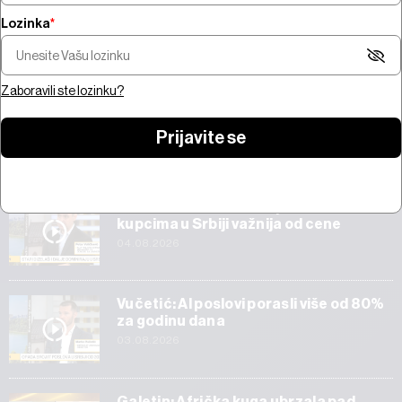
Lozinka
*
Šta pokreće trži
Pregled nedelje - pregovori na
bitcoina od 100 mi
Bliskom istoku, snažne zarade,
jačanje zlata i AI 
prvi rezultati SpaceX-a
Amazona
Zaboravili ste lozinku?
Prijavite se
Start
Veličković: Tehnička ispravnost vozila
kupcima u Srbiji važnija od cene
04.08.2026
Vučetić: AI poslovi porasli više od 80%
za godinu dana
03.08.2026
Galetin: Afrička kuga ubrzala pad