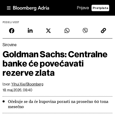
Prijava
Pretplata
PODELI VEST
Sirovine
Goldman Sachs: Centralne
banke će povećavati
rezerve zlata
Izvor:
Yihui Xie/Bloomberg
18. maj 2026, 08:40
Očekuje se da će kupovina porasti na prosečno 60 tona
mesečno