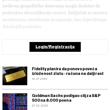
nedavna geopolitička dešavanja mogla dodatno da
podstaknu diverzifikaciju rezervi. Zaključak se zasniva
na internom istraživanju kompanije, bez objavljivanja
detaljnijih podataka.
Login/Registracija
Fidelity planira da ponovo poveća
izloženost zlatu - računa na dalji rast
16.07.2026
Goldman Sachs podigao cilj za S&P
500 na 8.000 poena
27.05.2026