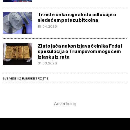
Tržište čeka signal: šta odlučuje o
sledećem potezu bitcoina
15.04.2026
Zlato jača nakon izjava čelnika Feda i
spekulacija o Trumpovom mogućem
izlasku iz rata
31.03.2026
SVE VESTI IZ RUBRIKE TRŽIŠTE