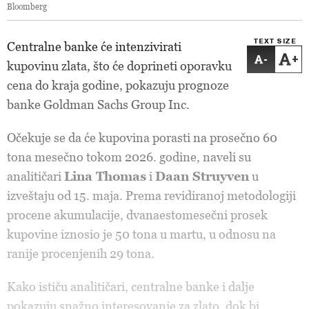
Bloomberg
TEXT SIZE
Centralne banke će intenzivirati
-
+
kupovinu zlata, što će doprineti oporavku
cena do kraja godine, pokazuju prognoze
banke Goldman Sachs Group Inc.
Očekuje se da će kupovina porasti na prosečno 60
tona mesečno tokom 2026. godine, naveli su
analitičari
Lina Thomas
i
Daan Struyven
u
izveštaju od 15. maja. Prema revidiranoj metodologiji
procene akumulacije, dvanaestomesečni prosek
kupovine iznosio je 50 tona u martu, u odnosu na
ranije procenjenih 29 tona.
Kako ističu analitičari, centralne banke i dalje
pokazuju snažno interesovanje za zlato, dok bi