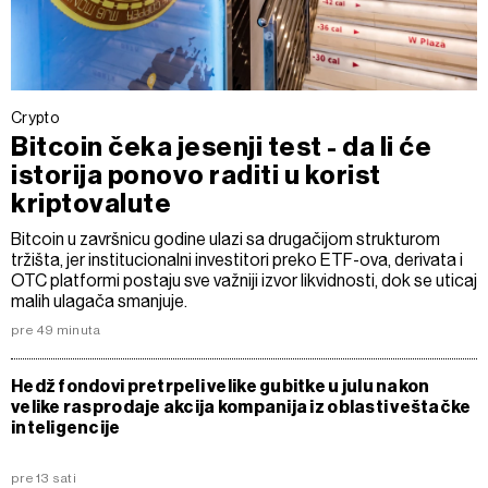
Crypto
Bitcoin čeka jesenji test - da li će
istorija ponovo raditi u korist
kriptovalute
Bitcoin u završnicu godine ulazi sa drugačijom strukturom
tržišta, jer institucionalni investitori preko ETF-ova, derivata i
OTC platformi postaju sve važniji izvor likvidnosti, dok se uticaj
malih ulagača smanjuje.
pre 49 minuta
Hedž fondovi pretrpeli velike gubitke u julu nakon
velike rasprodaje akcija kompanija iz oblasti veštačke
inteligencije
pre 13 sati