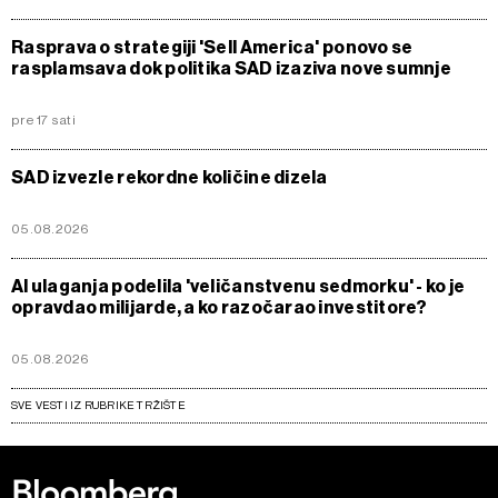
Rasprava o strategiji 'Sell America' ponovo se
rasplamsava dok politika SAD izaziva nove sumnje
pre 17 sati
SAD izvezle rekordne količine dizela
05.08.2026
AI ulaganja podelila 'veličanstvenu sedmorku' - ko je
opravdao milijarde, a ko razočarao investitore?
05.08.2026
SVE VESTI IZ RUBRIKE TRŽIŠTE