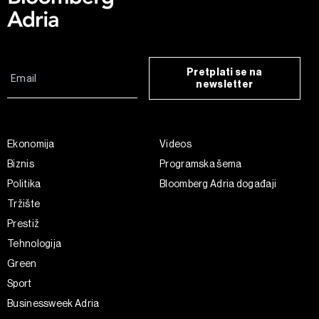
Pretplati se na
newsletter
Ekonomija
Videos
Biznis
Programska šema
Politika
Bloomberg Adria događaji
Tržište
Prestiž
Tehnologija
Green
Sport
Businessweek Adria