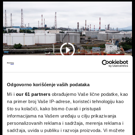
Odgovorno korišćenje vaših podataka
Mi i
our 61 partners
obrađujemo Vaše lične podatke, kao
na primer broj Vaše IP-adrese, koristeći tehnologiju kao
Nafta ponovo raste nakon Trumpove
što su kolačići, kako bismo čuvali i pristupali
poruke Iranu
informacijama na Vašem uređaju u cilju prikazivanja
Cene nafte porasle su nakon najvećeg dnevnog pada u
personalizovanih reklama i sadržaja, merenja reklama i
poslednjih nedelju dana, pošto je predsednik SAD Donald
sadržaja, uvida u publiku i razvoja proizvoda. Vi možete
Trump izjavio da je Teheranu ponudio 'poslednju priliku' za