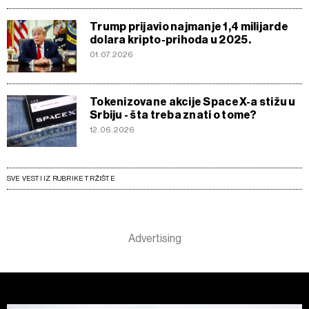
Trump prijavio najmanje 1,4 milijarde
dolara kripto-prihoda u 2025.
01.07.2026
Tokenizovane akcije SpaceX-a stižu u
Srbiju - šta treba znati o tome?
12.06.2026
SVE VESTI IZ RUBRIKE TRŽIŠTE