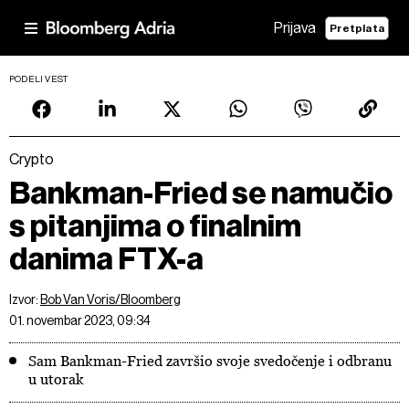
Prijava
Pretplata
PODELI VEST
Crypto
Bankman-Fried se namučio
s pitanjima o finalnim
danima FTX-a
Izvor:
Bob Van Voris/Bloomberg
01. novembar 2023, 09:34
Sam Bankman-Fried završio svoje svedočenje i odbranu
u utorak