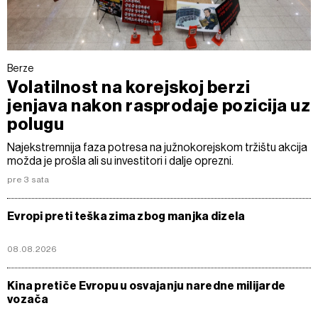
Berze
Volatilnost na korejskoj berzi
jenjava nakon rasprodaje pozicija uz
polugu
Najekstremnija faza potresa na južnokorejskom tržištu akcija
možda je prošla ali su investitori i dalje oprezni.
pre 3 sata
Evropi preti teška zima zbog manjka dizela
08.08.2026
Kina pretiče Evropu u osvajanju naredne milijarde
vozača