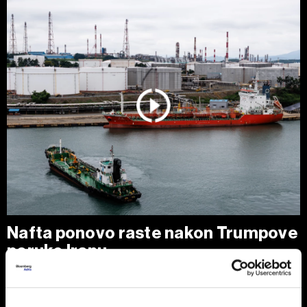
Nafta ponovo raste nakon Trumpove
poruke Iranu
Cene nafte porasle su nakon najvećeg dnevnog pada u
poslednjih nedelju dana, pošto je predsednik SAD Donald
Trump izjavio da je Teheranu ponudio 'poslednju priliku' za
dogovor, očekujući da će Ormuski moreuz uskoro biti