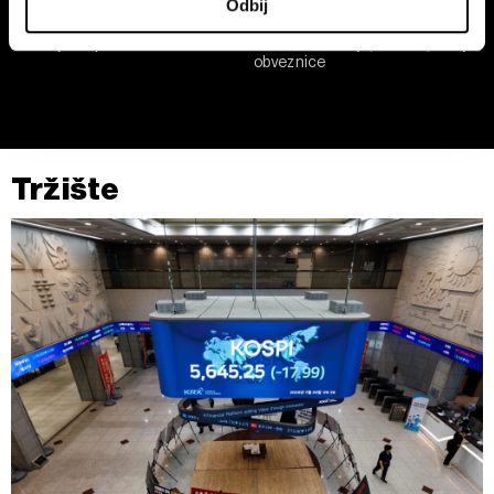
Odbij
saglasnost u Deklaraciji o kolačićima.
Po čemu se tekući pad bitcoina
Kamatne stope Feda i ECB: kako
razlikuje od prethodnih
utiču na inflaciju, kredite, akcije i
obveznice
Zajednički rukovaoci su HD-WIN ARENA SPORT d.o.o. i
Partneri
. Više o podacima koje obrađujemo kao i o
vašim pravima pročitajte u našoj
Politici privatnosti
, a o
kolačićima i drugim sličnim tehnologijama u
Politici
kolačića
.
Tržište
Kolačiće u bilo kojem trenutku možete ponovno ažurirati
klikom na „Prikaži detalje“. Pristanak možete u bilo kojem
trenutku opozvati bez negativnih posledica.