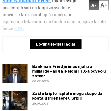
Sam Bankman-Fried
, tokom svojih
-
+
poslednjih sati na klupi za svedoke,
mučio se kroz iscrpljujuće unakrsno
ispitivanje fokusirano na finalne dane njegove kripto-
berze
FTX
.
Login/Registracija
Bankman-Fried je imao njuh za
milijarde – ali ga je slom FTX-a odveo u
zatvor
06.07.2026
Zašto kripto-isplate mogu skupo da
koštaju frilensere u Srbiji
29.07.2026