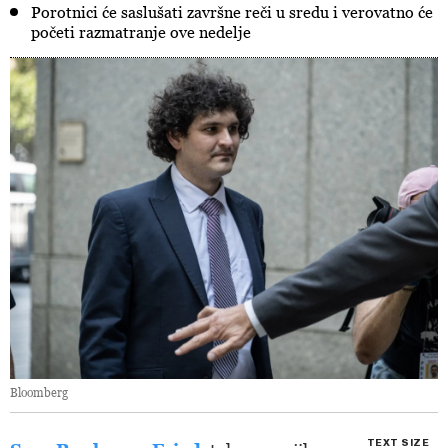
Porotnici će saslušati završne reči u sredu i verovatno će
početi razmatranje ove nedelje
Bloomberg
TEXT SIZE