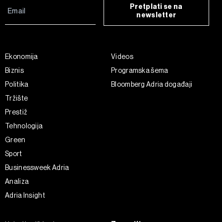
Pretplati se na
newsletter
Ekonomija
Videos
Biznis
Programska šema
Politika
Bloomberg Adria događaji
Tržište
Prestiž
Tehnologija
Green
Sport
Businessweek Adria
Analiza
Adria Insight